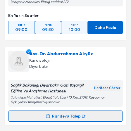
Yenişehir Mahallesi Elazığ caddesi 2/9
En Yakın Saatler
Yarın
Yarın
Yarın
Daha Fazla
09:00
09:30
10:00
Ass. Dr. Abdurrahman Akyüz
Kardiyoloji
Diyarbakır
Sağlık Bakanlığı Diyarbakır Gazi Yaşargil
Haritada Göster
Eğitim Ve Araştırma Hastanesi
Talaytepe Mahallesi, Elazığ Yolu Üzeri 10.Km, 21010 Kayapınar
Üçkuyular/Yenişehir/Diyarbakır
Randevu Talep Et
Randevu Takvimi Talebi