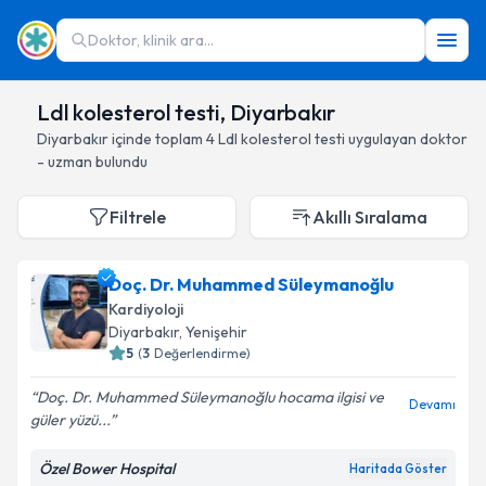
Doktor, klinik ara...
Ldl kolesterol testi, Diyarbakır
Diyarbakır
içinde toplam
4
Ldl kolesterol testi
uygulayan doktor
- uzman bulundu
Filtrele
Akıllı Sıralama
Doç. Dr. Muhammed Süleymanoğlu
Kardiyoloji
Diyarbakır
, Yenişehir
5
(
3
Değerlendirme)
Doç. Dr. Muhammed Süleymanoğlu hocama ilgisi ve
Devamı
güler yüzü...
Özel Bower Hospital
Haritada Göster