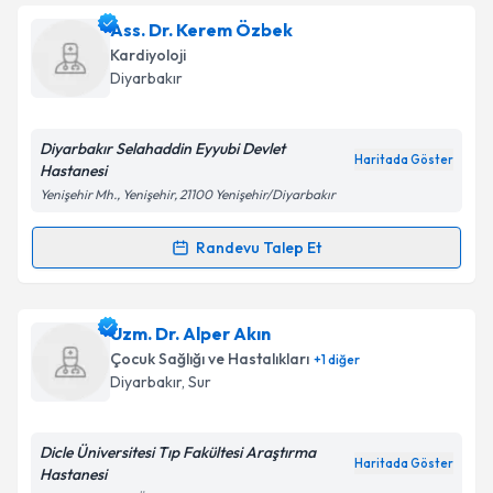
Ass. Dr. Abdurrahman Akyüz
için randevu takvimi
Ass. Dr. Kerem Özbek
talebi oluşturun. Size bu uzmandan randevu almanız
Kardiyoloji
için bir takvim hazırlandığında e-posta ile
Diyarbakır
bilgilendireceğiz.
E-posta Adresiniz
Diyarbakır Selahaddin Eyyubi Devlet
Haritada Göster
Hastanesi
Yenişehir Mh., Yenişehir, 21100 Yenişehir/Diyarbakır
Kişisel verilerimin işlenmesine ilişkin
Aydınlatma
Randevu Talep Et
Randevu Takvimi Talebi
Metni
'ni okudum ve kişisel verilerimin belirtilen
kapsamda işlenmesini kabul ediyorum.
Ass. Dr. Kerem Özbek
için randevu takvimi talebi
Uzm. Dr. Alper Akın
oluşturun. Size bu uzmandan randevu almanız için bir
Takvim Talebini Gönder
Çocuk Sağlığı ve Hastalıkları
+
1
diğer
takvim hazırlandığında e-posta ile bilgilendireceğiz.
Diyarbakır
, Sur
E-posta Adresiniz
Dicle Üniversitesi Tıp Fakültesi Araştırma
Haritada Göster
Hastanesi