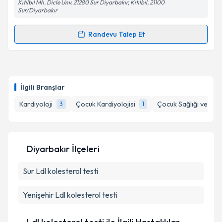
Kıtılbıl Mh. Dicle Ünv. 21280 Sur Diyarbakır, Kıtılbıl, 21100
Sur/Diyarbakır
Kişisel verilerimin işlenmesine ilişkin
Aydınlatma
Metni
'ni okudum ve kişisel verilerimin belirtilen
Randevu Talep Et
kapsamda işlenmesini kabul ediyorum.
Randevu Takvimi Talebi
Takvim Talebini Gönder
Uzm. Dr. Alper Akın
için randevu takvimi talebi
oluşturun. Size bu uzmandan randevu almanız için bir
İlgili Branşlar
takvim hazırlandığında e-posta ile bilgilendireceğiz.
Kardiyoloji
Çocuk Kardiyolojisi
Çocuk Sağlığı ve Hast
3
1
E-posta Adresiniz
Diyarbakır İlçeleri
Kişisel verilerimin işlenmesine ilişkin
Aydınlatma
Sur
Ldl kolesterol testi
Metni
'ni okudum ve kişisel verilerimin belirtilen
kapsamda işlenmesini kabul ediyorum.
Yenişehir
Ldl kolesterol testi
Takvim Talebini Gönder