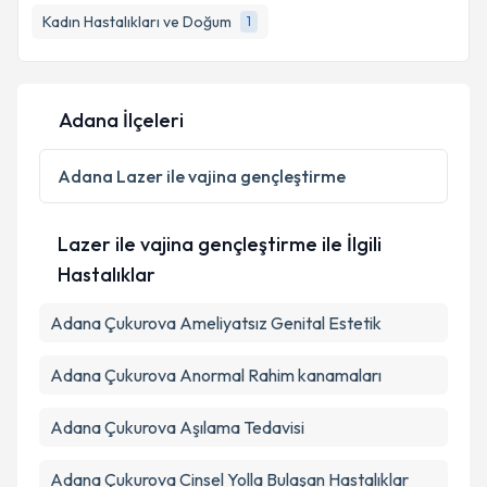
bilgilendireceğiz.
Kadın Hastalıkları ve Doğum
1
E-posta Adresiniz
Adana İlçeleri
Kişisel verilerimin işlenmesine ilişkin
Aydınlatma
Adana
Lazer ile vajina gençleştirme
Metni
'ni okudum ve kişisel verilerimin belirtilen
kapsamda işlenmesini kabul ediyorum.
Lazer ile vajina gençleştirme ile İlgili
Hastalıklar
Takvim Talebini Gönder
Adana Çukurova Ameliyatsız Genital Estetik
Adana Çukurova Anormal Rahim kanamaları
Adana Çukurova Aşılama Tedavisi
Adana Çukurova Cinsel Yolla Bulaşan Hastalıklar