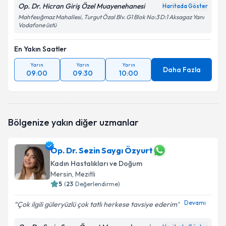
Op. Dr. Hicran Giriş Özel Muayenehanesi
Haritada Göster
Mahfesığmaz Mahallesi, Turgut Özal Blv. G1 Blok No:3 D:1 Aksagaz Yanı
Vodafone üstü
En Yakın Saatler
Yarın
Yarın
Yarın
Daha Fazla
09:00
09:30
10:00
Bölgenize yakın diğer uzmanlar
Op. Dr. Sezin Saygı Özyurt
Kadın Hastalıkları ve Doğum
Mersin
, Mezitli
5
(
23
Değerlendirme)
Devamı
Çok ilgili güleryüzlü çok tatlı herkese tavsiye ederim