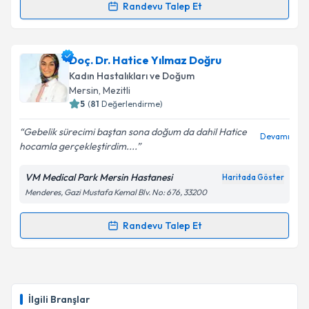
Randevu Talep Et
Randevu Takvimi Talebi
Op. Dr. Özgü Keskin Yılmaz
için randevu takvimi
Doç. Dr. Hatice Yılmaz Doğru
talebi oluşturun. Size bu uzmandan randevu almanız
Kadın Hastalıkları ve Doğum
için bir takvim hazırlandığında e-posta ile
Mersin
, Mezitli
bilgilendireceğiz.
5
(
81
Değerlendirme)
E-posta Adresiniz
Gebelik sürecimi baştan sona doğum da dahil Hatice
Devamı
hocamla gerçekleştirdim....
VM Medical Park Mersin Hastanesi
Haritada Göster
Menderes, Gazi Mustafa Kemal Blv. No: 676, 33200
Kişisel verilerimin işlenmesine ilişkin
Aydınlatma
Metni
'ni okudum ve kişisel verilerimin belirtilen
kapsamda işlenmesini kabul ediyorum.
Randevu Talep Et
Randevu Takvimi Talebi
Takvim Talebini Gönder
Doç. Dr. Hatice Yılmaz Doğru
için randevu takvimi
talebi oluşturun. Size bu uzmandan randevu almanız
İlgili Branşlar
için bir takvim hazırlandığında e-posta ile