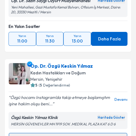
Op. Dr. Sezin Saygı Özyurt Muayenehanesi
Haritada Göster
Yeni Mahallesi, Gazi Mustafa Kemal Bulvarı, Ofisium İş Merkezi, Daire:
20, 33330 Mezitli / Mersin
En Yakın Saatler
Yarın
Yarın
Yarın
Daha Fazla
11:00
11:30
13:00
Op. Dr. Özgü Keskin Yılmaz
Kadın Hastalıkları ve Doğum
Mersin
, Yenişehir
5
(
5
Değerlendirme)
Özgü hocamı Instagram'da takip etmeye başlamıştım
Devamı
işine hakim oluşu beni...
Özgü Keskin Yılmaz Klinik
Haritada Göster
MERSİN GÜVENEVLER MH 1919 SOK .MEDİKAL PLAZA KAT 6 D 6