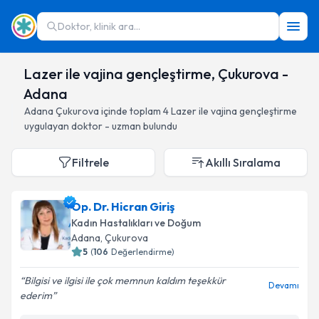
Doktor, klinik ara...
Lazer ile vajina gençleştirme, Çukurova -
Adana
Adana
Çukurova
içinde toplam
4
Lazer ile vajina gençleştirme
uygulayan doktor - uzman bulundu
Filtrele
Akıllı Sıralama
Op. Dr. Hicran Giriş
Kadın Hastalıkları ve Doğum
Adana
, Çukurova
5
(
106
Değerlendirme)
Bilgisi ve ilgisi ile çok memnun kaldım teşekkür
Devamı
ederim