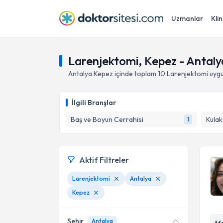
Uzmanlar
Klin
Larenjektomi, Kepez - Antaly
Antalya
Kepez
içinde toplam
10
Larenjektomi
uygu
İlgili Branşlar
Baş ve Boyun Cerrahisi
1
Aktif Filtreler
Larenjektomi
Antalya
Kepez
Şehir
Antalya