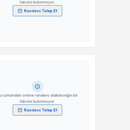
takvimi bulunmuyor.
Randevu Talep Et
 verilerimin işlenmesine ilişkin
Aydınlatma Metni
'ni
 ve kişisel verilerimin belirtilen kapsamda
esini kabul ediyorum.
akvimi Talebi
Takvim Talebini Gönder
 Harun Doğru
için randevu takvimi talebi oluşturun.
andan randevu almanız için bir takvim
ında e-posta ile bilgilendireceğiz.
resiniz
u uzmandan online randevu alabileceğin bir
takvimi bulunmuyor.
Randevu Talep Et
 verilerimin işlenmesine ilişkin
Aydınlatma Metni
'ni
 ve kişisel verilerimin belirtilen kapsamda
akvimi Talebi
esini kabul ediyorum.