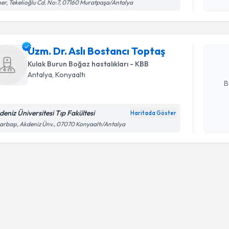
er, Tekelioğlu Cd. No:7, 07160 Muratpaşa/Antalya
Uzm. Dr. A
oluşturun. 
Uzm. Dr. Aslı Bostancı Toptaş
hazırlandığ
Kulak Burun Boğaz hastalıkları - KBB
E-posta Ad
Antalya
, Konyaaltı
B
deniz Üniversitesi Tıp Fakültesi
Haritada Göster
Kişisel
arbaşı, Akdeniz Ünv., 07070 Konyaaltı/Antalya
okudum
işlenm