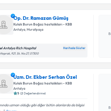
işlenm
Op. Dr. 
Size bu uzm
Op. Dr. Ramazan Gümüş
hazırlandığ
Kulak Burun Boğaz hastalıkları - KBB
E-posta Ad
Antalya
, Muratpaşa
B
el Antalya Rich Hospital
Haritada Göster
Kişisel
ıltoprak, 921. Sk. No:27, 07300
okudum
işlenm
Randevu T
Uzm. Dr. Ekber Serhan Özel
Uzm. Dr. 
Kulak Burun Boğaz hastalıkları - KBB
oluşturun. 
Antalya
hazırlandığ
5
(
2
Değerlendirme)
E-posta Ad
nında uzman olduğu gibi diğer bütün alanlarda da bilgisi
B
...