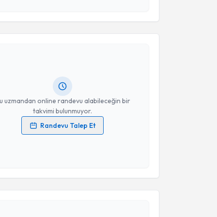
esini kabul ediyorum.
akvimi Talebi
Takvim Talebini Gönder
 Mustafa Deniz Yılmaz
için randevu takvimi talebi
Size bu uzmandan randevu almanız için bir takvim
ında e-posta ile bilgilendireceğiz.
resiniz
u uzmandan online randevu alabileceğin bir
takvimi bulunmuyor.
Randevu Talep Et
 verilerimin işlenmesine ilişkin
Aydınlatma Metni
'ni
 ve kişisel verilerimin belirtilen kapsamda
esini kabul ediyorum.
akvimi Talebi
Takvim Talebini Gönder
lpaslan Bayyozgat
için randevu takvimi talebi
Size bu uzmandan randevu almanız için bir takvim
ında e-posta ile bilgilendireceğiz.