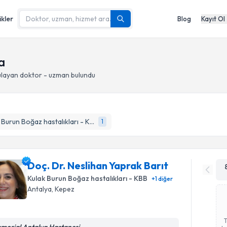
ikler
Blog
Kayıt Ol
a
layan doktor - uzman bulundu
Kulak Burun Boğaz hastalıkları - KBB
1
Doç. Dr. Neslihan Yaprak Barıt
Kulak Burun Boğaz hastalıkları - KBB
+
1
diğer
Antalya
, Kepez