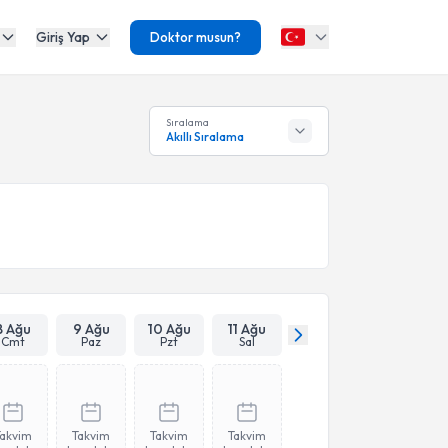
Giriş Yap
Doktor musun?
Sıralama
Akıllı Sıralama
8 Ağu
9 Ağu
10 Ağu
11 Ağu
Cmt
Paz
Pzt
Sal
Takvim
Takvim
Takvim
Takvim