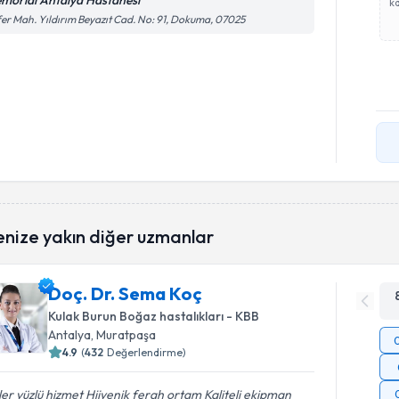
morial Antalya Hastanesi
ka
er Mah. Yıldırım Beyazıt Cad. No: 91, Dokuma, 07025
enize yakın diğer uzmanlar
Doç. Dr. Sema Koç
Kulak Burun Boğaz hastalıkları - KBB
Antalya
, Muratpaşa
4.9
(
432
Değerlendirme)
er yüzlü hizmet Hijyenik ferah ortam Kaliteli ekipman