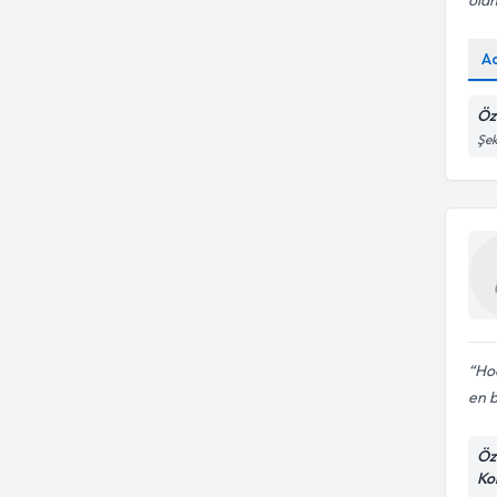
A
Öz
Şek
Hoc
en b
Öz
Ko