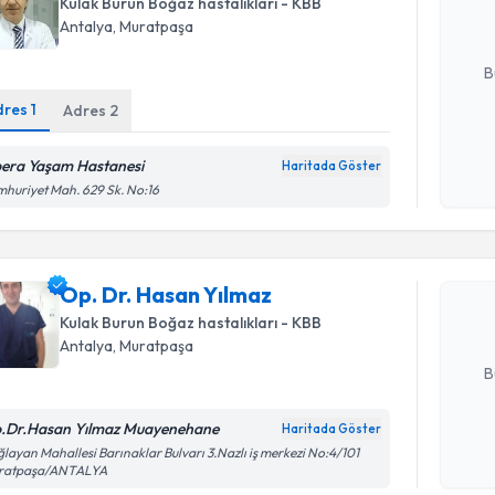
Kulak Burun Boğaz hastalıkları - KBB
Antalya
, Muratpaşa
E-posta Ad
B
dres
1
Adres
2
Kişisel
era Yaşam Hastanesi
Haritada Göster
okudum
Randevu T
huriyet Mah. 629 Sk. No:16
işlenm
Op. Dr. H
Size bu uzm
Op. Dr. Hasan Yılmaz
hazırlandığ
Kulak Burun Boğaz hastalıkları - KBB
E-posta Ad
Antalya
, Muratpaşa
B
.Dr.Hasan Yılmaz Muayenehane
Haritada Göster
Randevu T
Kişisel
layan Mahallesi Barınaklar Bulvarı 3.Nazlı iş merkezi No:4/101
ratpaşa/ANTALYA
okudum