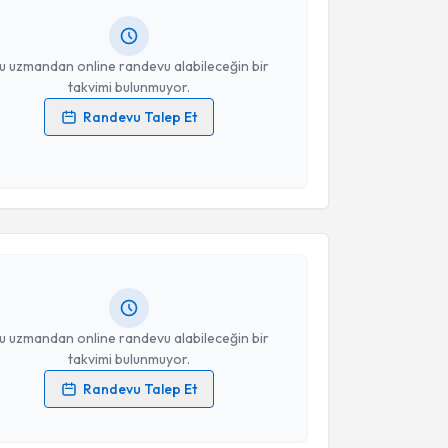
resiniz
u uzmandan online randevu alabileceğin bir
takvimi bulunmuyor.
Randevu Talep Et
 verilerimin işlenmesine ilişkin
Aydınlatma Metni
'ni
 ve kişisel verilerimin belirtilen kapsamda
akvimi Talebi
esini kabul ediyorum.
asan Yılmaz
için randevu takvimi talebi oluşturun.
Takvim Talebini Gönder
andan randevu almanız için bir takvim
ında e-posta ile bilgilendireceğiz.
resiniz
u uzmandan online randevu alabileceğin bir
takvimi bulunmuyor.
Randevu Talep Et
akvimi Talebi
 verilerimin işlenmesine ilişkin
Aydınlatma Metni
'ni
 ve kişisel verilerimin belirtilen kapsamda