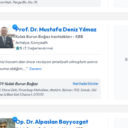
işlenm
ım Mah. Perge Blv. No: 19,
Randevu T
Prof. Dr. Mustafa Deniz Yılmaz
Prof. Dr.
oluşturun. 
Kulak Burun Boğaz hastalıkları - KBB
hazırlandığ
Antalya
, Konyaaltı
5
(
7
Değerlendirme)
E-posta Ad
B
niz hocam dan önce revizyon ameliyatı olmuştum sonra
numa aldığım...
Devamı
Kişisel
Y Kulak Burun Boğaz
Haritada Göster
okudum
 Store Üstü, Pınarbaşı Mahallesi, Atatürk. Bulvarı 705. Sokak, Gül
işlenm
esi A Blok Kat:1 Daire:1, 07070
Randevu T
Op. Dr. A
Op. Dr. Alpaslan Bayyozgat
oluşturun. 
hazırlandığ