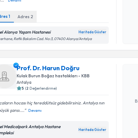
Devamı
dres
1
Adres
2
Kişisel
okudum
işlenm
el Alanya Yaşam Hastanesi
Haritada Göster
erhane, Refik Bakalım Cad. No:3, 07400 Alanya/Antalya
Randevu T
Prof. Dr. Harun Doğru
Prof. Dr.
Size bu uzm
Kulak Burun Boğaz hastalıkları - KBB
hazırlandığ
Antalya
5
(
2
Değerlendirme)
E-posta Ad
B
aların hocası hiç tereddütsüz gidebilirsiniz. Antalya nın
üyük şansı....
Devamı
Kişisel
el Medicalpark Antalya Hastane
okudum
Haritada Göster
mpleksi
Randevu T
işlenm