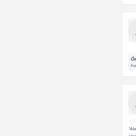
Öz
Kız
Ala
olan