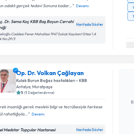
n odaklı gerçek tedavi Sonuna kadar...
Devamı
ç. Dr. Sema Koç KBB Baş Boyun Cerrahi
Haritada Göster
niği
elioğlu Caddesi Fener Mahallesi 1947 Sokak Kayıkent Sitesi 1.A
k No:29/3
Randevu T
Op. Dr. V
Op. Dr. Volkan Çağlayan
Size bu uzm
Kulak Burun Boğaz hastalıkları - KBB
hazırlandığ
Antalya
, Muratpaşa
5
(
1
Değerlendirme)
E-posta Ad
B
ek insanlığı gerek mesleki bilgi ve tecrübesiyle herkese
l rahatlığıyla...
Devamı
Kişisel
okudum
el Medstar Topçular Hastanesi
Haritada Göster