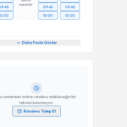
Takvim
kapalıdır
09:45
09:45
09:45
10:00
10:00
10:00
Daha Fazla Göster
akvimi Talebi
olkan Çağlayan
için randevu takvimi talebi oluşturun.
andan randevu almanız için bir takvim
ında e-posta ile bilgilendireceğiz.
resiniz
u uzmandan online randevu alabileceğin bir
takvimi bulunmuyor.
Randevu Talep Et
 verilerimin işlenmesine ilişkin
Aydınlatma Metni
'ni
 ve kişisel verilerimin belirtilen kapsamda