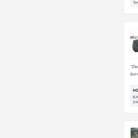
Tar
De
bur
MD
BJK
Sit