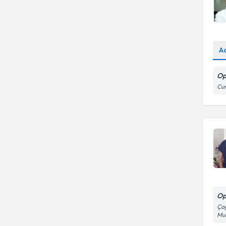
A
Op
Cum
Op
Çağ
Mu