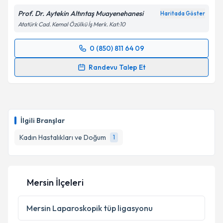
Prof. Dr. Aytekin Altıntaş Muayenehanesi
Haritada Göster
Atatürk Cad. Kemal Özülkü İş Merk. Kat:10
0 (850) 811 64 09
Randevu Takvimi Talebi
Randevu Talep Et
Prof. Dr. Aytekin Altıntaş
için randevu takvimi talebi
oluşturun. Size bu uzmandan randevu almanız için bir
takvim hazırlandığında e-posta ile bilgilendireceğiz.
İlgili Branşlar
E-posta Adresiniz
Kadın Hastalıkları ve Doğum
1
Kişisel verilerimin işlenmesine ilişkin
Aydınlatma
Mersin İlçeleri
Metni
'ni okudum ve kişisel verilerimin belirtilen
kapsamda işlenmesini kabul ediyorum.
Mersin
Laparoskopik tüp ligasyonu