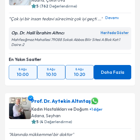
Adana
, Çukurova
bilgilendireceğiz.
5
(
762
Değerlendirme)
E-posta Adresiniz
Devamı
Çok iyi bir insan tedavi sürecimiz çok iyi geçti ...
Op. Dr. Halil İbrahim Altıncı
Haritada Göster
Mahfesığmaz Mahallesi 79088 Sokak Abbas Bilir Sitesi A Blok Kat:1
Daire :2
Kişisel verilerimin işlenmesine ilişkin
Aydınlatma
Metni
'ni okudum ve kişisel verilerimin belirtilen
En Yakın Saatler
kapsamda işlenmesini kabul ediyorum.
8 Ağu
8 Ağu
8 Ağu
Daha Fazla
10:00
10:10
10:20
Takvim Talebini Gönder
Prof. Dr. Aytekin Altıntaş
Kadın Hastalıkları ve Doğum
+
1
diğer
Adana
, Seyhan
5
(
4
Değerlendirme)
Alanında mükkemmel bir doktor