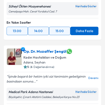
Süheyl Ökten Muayenehanesi
Haritada Göster
Cemalpaşa Mah. Cevat Yurdakul Cad. 7
En Yakın Saatler
13:00
14:00
15:00
Daha Fazla
Op. Dr. Muzaffer Şengül
Kadın Hastalıkları ve Doğum
Adana
, Seyhan
5
(
6
Değerlendirme)
İşinde başarılı bir hekim iyiki sizi tanimisim gebeligimin
Devamı
basindaan sonuna...
Medical Park Adana Hastanesi
Haritada Göster
Büyükşehir, Çınarlı Atatürk Caddesi, Belediye Karşısı No:23