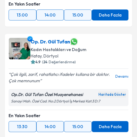
En Yakın Saatler
13:00
14:00
15:00
Daha Fazla
Op. Dr. Gül Tufan
Kadın Hastalıkları ve Doğum
Hatay
, Dörtyol
4.9
(
24
Değerlendirme)
Çok ilgili, zarif, rahatlatıcı ifadeler kullana bir doktor.
Devamı
Çok memnunum
Op.Dr. Gül Tufan Özel Muayenehanesi
Haritada Göster
Sanayi Mah. Özel Cad. No:2 Dörtyol İş Merkezi Kat:3 D:7
En Yakın Saatler
13:30
14:00
15:00
Daha Fazla