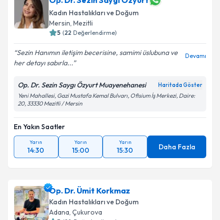
Op. Dr. Sezin Saygı Özyurt
oluşturun. Size bu uzmandan randevu almanız için bir
Kadın Hastalıkları ve Doğum
takvim hazırlandığında e-posta ile bilgilendireceğiz.
Mersin
, Mezitli
5
(
22
Değerlendirme)
E-posta Adresiniz
Sezin Hanımın iletişim becerisine, samimi üslubuna ve
Devamı
her detayı sabırla...
Op. Dr. Sezin Saygı Özyurt Muayenehanesi
Kişisel verilerimin işlenmesine ilişkin
Aydınlatma
Haritada Göster
Metni
'ni okudum ve kişisel verilerimin belirtilen
Yeni Mahallesi, Gazi Mustafa Kemal Bulvarı, Ofisium İş Merkezi, Daire:
20, 33330 Mezitli / Mersin
kapsamda işlenmesini kabul ediyorum.
En Yakın Saatler
Takvim Talebini Gönder
Yarın
Yarın
Yarın
Daha Fazla
14:30
15:00
15:30
Op. Dr. Ümit Korkmaz
Kadın Hastalıkları ve Doğum
Adana
, Çukurova