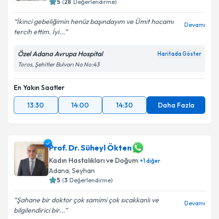
5
(
28
Değerlendirme)
İkinci gebeliğimin henüz başındayım ve Ümit hocamı
Devamı
tercih ettim. İyi...
Özel Adana Avrupa Hospital
Haritada Göster
Toros, Şehitler Bulvarı No No:43
En Yakın Saatler
13:30
14:00
14:30
Daha Fazla
Prof. Dr. Süheyl Ökten
Kadın Hastalıkları ve Doğum
+
1
diğer
Adana
, Seyhan
5
(
3
Değerlendirme)
Şahane bir doktor çok samimi çok sıcakkanlı ve
Devamı
bilgilendirici bir...