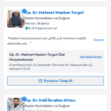
Op. Dr. Mehmet Mazlum Turgut
Kadın Hastalıkları ve Doğum
Mersin
, Akdeniz
5
(
3
Değerlendirme)
Mazlum hoca'ya kızım için gittik çok memnun kaldık
Devamı
alanında çok...
Op. Dr. Mehmet Mazlum Turgut Özel
Haritada Göster
Muayenehanesi
Kiremithane mah. Dr.Cemalettin Tanrıöver Sk. Müzeyyen Boro İş
Merkezi K:1 D:10
Randevu Talep Et
Randevu Takvimi Talebi
Op. Dr. Mehmet Mazlum Turgut
için randevu
Op. Dr. Halil İbrahim Altıncı
takvimi talebi oluşturun. Size bu uzmandan randevu
Kadın Hastalıkları ve Doğum
almanız için bir takvim hazırlandığında e-posta ile