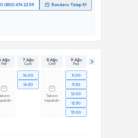
0 (850) 474 22 59
Randevu Talep Et
 verilerimin işlenmesine ilişkin
Aydınlatma Metni
'ni
 ve kişisel verilerimin belirtilen kapsamda
esini kabul ediyorum.
Takvim Talebini Gönder
6 Ağu
7 Ağu
8 Ağu
9 Ağu
Per
Cum
Cmt
Paz
14:00
11:00
14:30
11:30
12:00
Takvim
Takvim
palıdır
kapalıdır
12:30
13:00