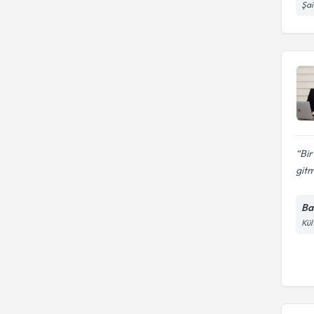
Şai
Bir
gitm
Ba
Kül