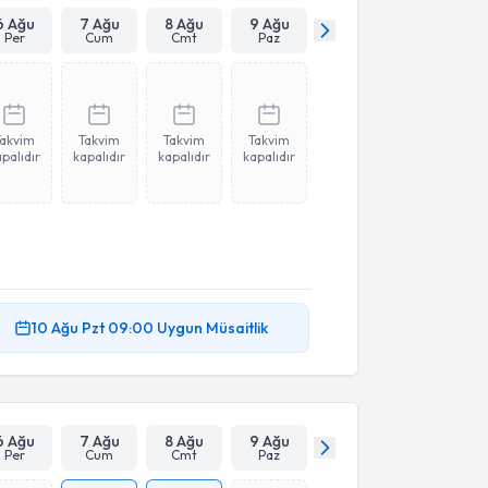
6 Ağu
7 Ağu
8 Ağu
9 Ağu
Per
Cum
Cmt
Paz
Takvim
Takvim
Takvim
Takvim
palıdır
kapalıdır
kapalıdır
kapalıdır
10 Ağu
Pzt
09:00
Uygun Müsaitlik
6 Ağu
7 Ağu
8 Ağu
9 Ağu
Per
Cum
Cmt
Paz