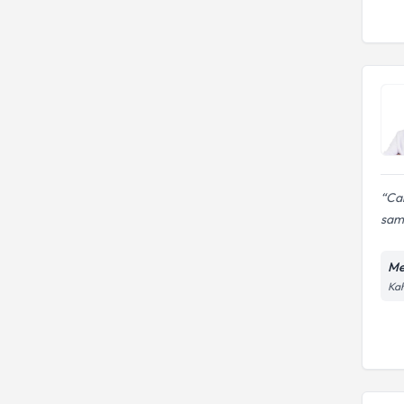
Ca
sami
Me
Kah