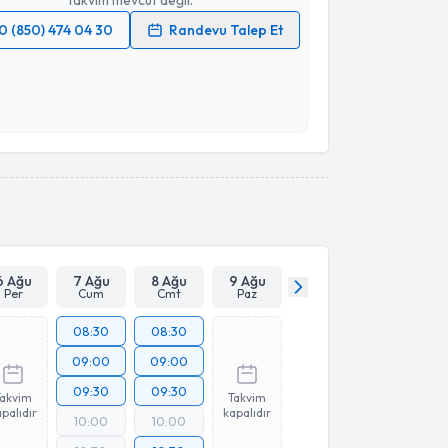
0 (850) 474 04 30
Randevu Talep Et
 verilerimin işlenmesine ilişkin
Aydınlatma Metni
'ni
 ve kişisel verilerimin belirtilen kapsamda
esini kabul ediyorum.
Takvim Talebini Gönder
6 Ağu
7 Ağu
8 Ağu
9 Ağu
Per
Cum
Cmt
Paz
08:30
08:30
09:00
09:00
09:30
09:30
Takvim
Takvim
palıdır
kapalıdır
10:00
10:00