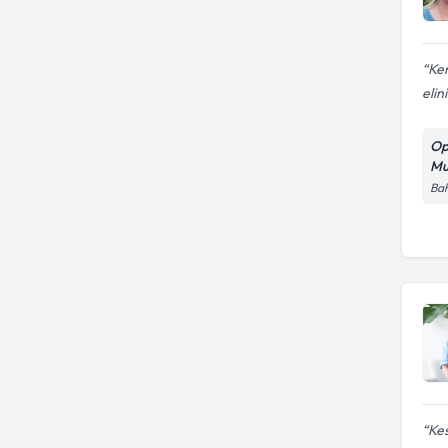
Ken
elin
Op
Mu
Bah
Kes