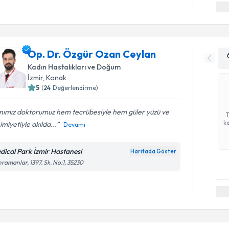
Op. Dr. Özgür Ozan Ceylan
Kadın Hastalıkları ve Doğum
İzmir
, Konak
5
(
24
Değerlendirme)
nımız doktorumuz hem tecrübesiyle hem güler yüzü ve
ka
miyetiyle akılda...
Devamı
dical Park İzmir Hastanesi
Haritada Göster
ramanlar, 1397. Sk. No:1, 35230