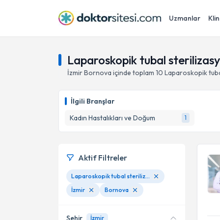
Uzmanlar
Klin
Laparoskopik tubal sterilizas
İzmir
Bornova
içinde toplam
10
Laparoskopik tuba
İlgili Branşlar
Kadın Hastalıkları ve Doğum
1
Aktif Filtreler
Laparoskopik tubal sterilizasyon
İzmir
Bornova
Şehir
İzmir