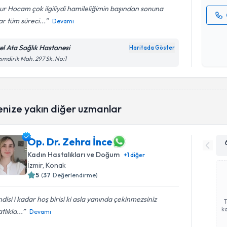
r Hocam çok ilgiliydi hamileliğimin başından sonuna
r tüm süreci...
Devamı
Kişisel
okudum
el Ata Sağlık Hastanesi
Haritada Göster
işlenm
ımdirik Mah. 297 Sk. No:1
enize yakın diğer uzmanlar
Op. Dr. Zehra İnce
Kadın Hastalıkları ve Doğum
+
1
diğer
İzmir
, Konak
5
(
37
Değerlendirme)
disi i kadar hoş birisi ki asla yanında çekinmezsiniz
ka
tlıkla...
Devamı