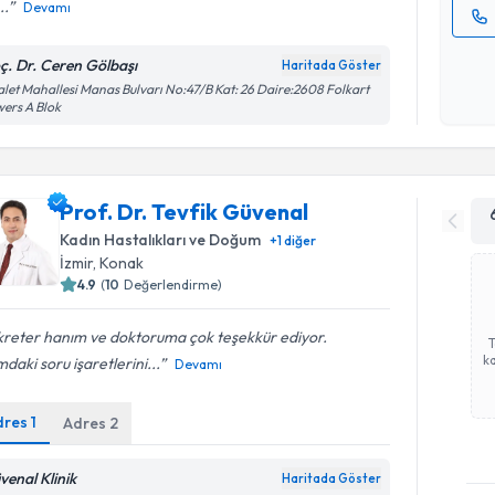
..
Devamı
Kişisel
ç. Dr. Ceren Gölbaşı
Haritada Göster
okudum
let Mahallesi Manas Bulvarı No:47/B Kat: 26 Daire:2608 Folkart
işlenm
ers A Blok
Prof. Dr. Tevfik Güvenal
Kadın Hastalıkları ve Doğum
+
1
diğer
İzmir
, Konak
4.9
(
10
Değerlendirme)
kreter hanım ve doktoruma çok teşekkür ediyor.
ka
mdaki soru işaretlerini...
Devamı
dres
1
Adres
2
venal Klinik
Haritada Göster