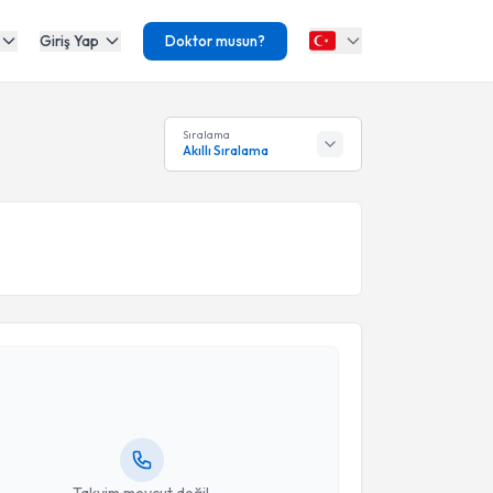
Giriş Yap
Doktor musun?
Sıralama
Akıllı Sıralama
akvimi Talebi
nur Süleyman Aldemir
için randevu takvimi talebi
Size bu uzmandan randevu almanız için bir takvim
ında e-posta ile bilgilendireceğiz.
resiniz
Takvim mevcut değil.