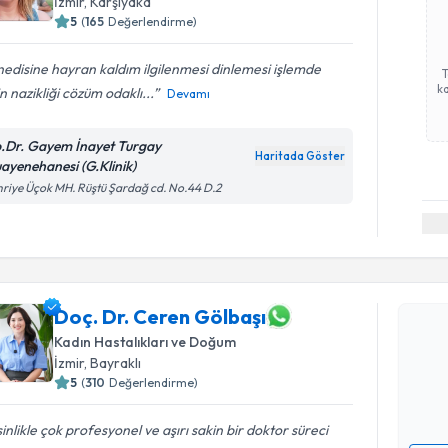
İzmir
, Karşıyaka
5
(
165
Değerlendirme)
edisine hayran kaldım ilgilenmesi dinlemesi işlemde
ka
in nazikliği cözüm odaklı...
Devamı
.Dr. Gayem İnayet Turgay
Haritada Göster
ayenehanesi (G.Klinik)
riye Üçok MH. Rüştü Şardağ cd. No.44 D.2
Randevu T
Doç. Dr. Ceren Gölbaşı
Doç. Dr. 
Size bu uzm
Kadın Hastalıkları ve Doğum
hazırlandığ
İzmir
, Bayraklı
5
(
310
Değerlendirme)
E-posta Ad
inlikle çok profesyonel ve aşırı sakin bir doktor süreci