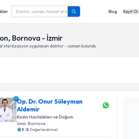
ikler
Blog
Kayıt Ol
yon, Bornova - İzmir
l sterilizasyon
uygulayan doktor - uzman bulundu
Randevu T
Op. Dr. Onur Süleyman
Op. Dr. O
Aldemir
oluşturun. 
hazırlandığ
Kadın Hastalıkları ve Doğum
İzmir
, Bornova
E-posta Ad
5
(
8
Değerlendirme)