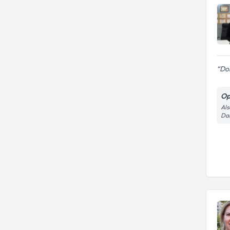
Dok
Op
Als
Dai