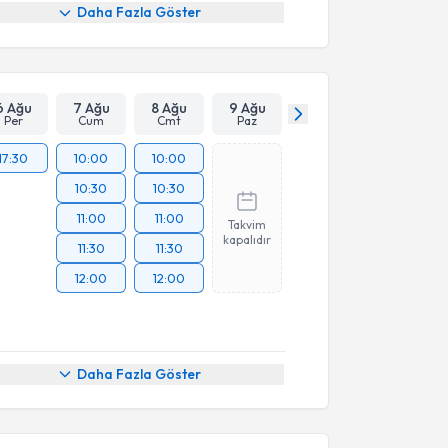
Daha Fazla Göster
6 Ağu
7 Ağu
8 Ağu
9 Ağu
Per
Cum
Cmt
Paz
17:30
10:00
10:00
10:30
10:30
11:00
11:00
Takvim
kapalıdır
11:30
11:30
12:00
12:00
Daha Fazla Göster