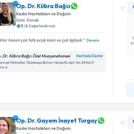
Op. Dr. Kübra Bağcı
Kadın Hastalıkları ve Doğum
İzmir
, Konak
5
(
2
Değerlendirme)
tor hanım çok tatlı,sıcak kanlı ve çok ilgiliydi.️
Devamı
ka
. Dr. Kübra Bağcı Özel Muayenehanesi
Haritada Göster
ancak Mahallesi Talatpaşa Bulvarı Harputlu Apt. No:33 Kat:3
re: 6
Op. Dr. Gayem İnayet Turgay
Kadın Hastalıkları ve Doğum