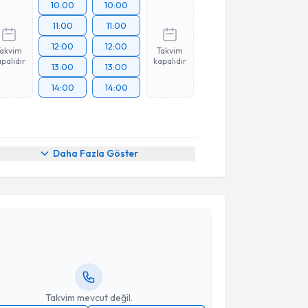
10:00
10:00
11:00
11:00
12:00
12:00
Takvim
Takvim
palıdır
kapalıdır
13:00
13:00
14:00
14:00
Daha Fazla Göster
akvimi Talebi
Ceren Gölbaşı
için randevu takvimi talebi oluşturun.
andan randevu almanız için bir takvim
ında e-posta ile bilgilendireceğiz.
resiniz
Takvim mevcut değil.