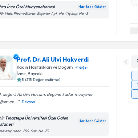
hra İnce Özel Muayenehanesi
Haritada Göster
tür Mah. Plevne Bulvarı Beşerler Apt . No : 1 İç kapı No : 3
Prof. Dr. Ali Ulvi Hakverdi
Kadın Hastalıkları ve Doğum
+
1
diğer
İzmir
, Bayraklı
5
(
215
Değerlendirme)
k değerli Ali Ulvi Hocam, Bugüne kadar muayene
uğum en...
Devamı
mir Tınaztepe Üniversitesi Özel Galen
Haritada Göster
stanesi
avkuyu Mah. 250. Sok. No: 23