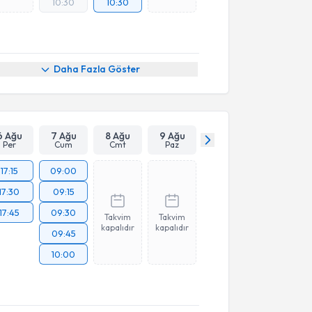
10:30
10:30
Daha Fazla Göster
6 Ağu
7 Ağu
8 Ağu
9 Ağu
Per
Cum
Cmt
Paz
17:15
09:00
17:30
09:15
17:45
09:30
Takvim
Takvim
kapalıdır
kapalıdır
09:45
10:00