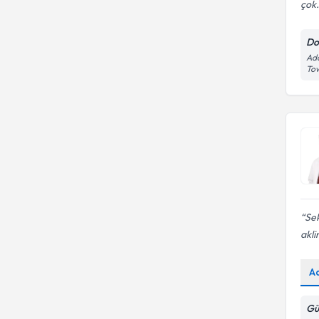
çok.
Do
Ada
Tow
Se
akli
A
Gü