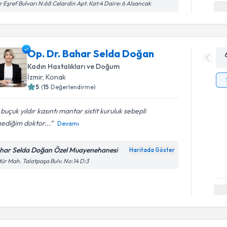
r Eşref Bulvarı N:68 Celardin Apt. Kat:4 Daire: 6 Alsancak
Op. Dr. Bahar Selda Doğan
Kadın Hastalıkları ve Doğum
İzmir
, Konak
5
(
15
Değerlendirme)
 buçuk yıldır kasıntı mantar sistit kuruluk sebepli
ediğim doktor...
Devamı
har Selda Doğan Özel Muayenehanesi
Haritada Göster
tür Mah. Talatpaşa Bulv. No:14 D:3