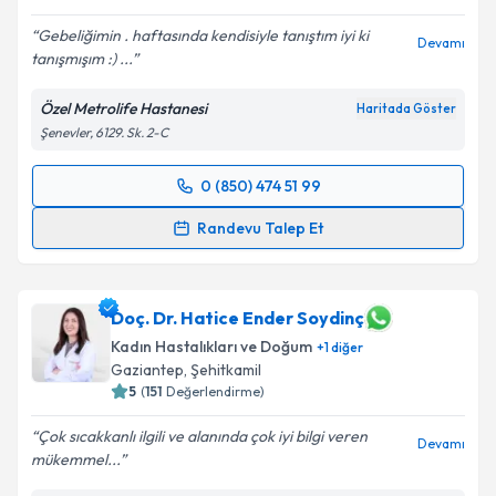
Gebeliğimin . haftasında kendisiyle tanıştım iyi ki
Devamı
tanışmışım :) ...
Özel Metrolife Hastanesi
Haritada Göster
Şenevler, 6129. Sk. 2-C
0 (850) 474 51 99
Randevu Takvimi Talebi
Randevu Talep Et
Doç. Dr. Veysel Toprak
için randevu takvimi talebi
oluşturun. Size bu uzmandan randevu almanız için bir
takvim hazırlandığında e-posta ile bilgilendireceğiz.
Doç. Dr. Hatice Ender Soydinç
Kadın Hastalıkları ve Doğum
+
1
diğer
E-posta Adresiniz
Gaziantep
, Şehitkamil
5
(
151
Değerlendirme)
Çok sıcakkanlı ilgili ve alanında çok iyi bilgi veren
Devamı
mükemmel...
Kişisel verilerimin işlenmesine ilişkin
Aydınlatma
Metni
'ni okudum ve kişisel verilerimin belirtilen