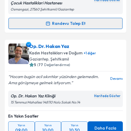
Haritada Göster
Çocuk Hastaliklari Hastanesı
Osmangazi, 27560 Şehitkamil/Gaziantep
Randevu Talep Et
Randevu Takvimi Talebi
Uzm. Dr. Abdülkadir Murat Aksoy
için randevu
Op. Dr. Hakan Yaz
takvimi talebi oluşturun. Size bu uzmandan randevu
Kadın Hastalıkları ve Doğum
+
1
diğer
almanız için bir takvim hazırlandığında e-posta ile
Gaziantep
, Şehitkamil
bilgilendireceğiz.
5
(
77
Değerlendirme)
E-posta Adresiniz
Hocam bugün acil sıkıntılar yüzünden gelemedim.
Devamı
Ama görüşmeye gelmek istiyorum.
Op. Dr. Hakan Yaz Kliniği
Haritada Göster
15 Temmuz Mahallesi 148110 Nolu Sokak No:14
Kişisel verilerimin işlenmesine ilişkin
Aydınlatma
Metni
'ni okudum ve kişisel verilerimin belirtilen
kapsamda işlenmesini kabul ediyorum.
En Yakın Saatler
Yarın
Yarın
Yarın
Daha Fazla
09:00
10:00
10:30