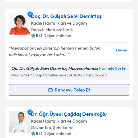
Takvim Talebini Gönder
Doç. Dr. Mustafa Demir
için randevu takvimi talebi
Doç. Dr. Gülşah Selvi Demirtaş
oluşturun. Size bu uzmandan randevu almanız için bir
Kadın Hastalıkları ve Doğum
takvim hazırlandığında e-posta ile bilgilendireceğiz.
Denizli
, Merkezefendi
5
(
3
Değerlendirme)
E-posta Adresiniz
Menapoz öncesi dönemin hemen hemen bütün
Devamı
belirtilerini yaşayan bir kadın...
Op. Dr. Gülşah Selvi Demirtaş Muayenehanesi
Haritada Göster
Kişisel verilerimin işlenmesine ilişkin
Aydınlatma
Mehmet Akif Ersoy Mahallesi 66-1 Sokak No:2 Kat:2 Daire:3
Metni
'ni okudum ve kişisel verilerimin belirtilen
kapsamda işlenmesini kabul ediyorum.
Randevu Talep Et
Randevu Takvimi Talebi
Takvim Talebini Gönder
Doç. Dr. Gülşah Selvi Demirtaş
için randevu takvimi
Dr. Öğr. Üyesi Çağdaş Demiroğlu
talebi oluşturun. Size bu uzmandan randevu almanız
Kadın Hastalıkları ve Doğum
için bir takvim hazırlandığında e-posta ile
Gaziantep
, Şehitkamil
bilgilendireceğiz.
5
(
4
Değerlendirme)