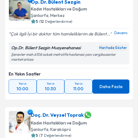
Op. Dr. Bülent Sezgin
Kadın Hastalıkları ve Doğum
Şanlıurfa
, Merkez
5
(
12
Değerlendirme)
Devamı
Çok ilgili İyi bir doktor tüm hamileliklerim de Bülent...
Op.Dr. Bülent Sezgin Muayenehanesi
Haritada Göster
Şenevler mah.6106 sokak metrolife hastanesi yanı cergibozanlar
market arkası
En Yakın Saatler
Yarın
Yarın
Yarın
Daha Fazla
10:00
10:30
11:00
Doç. Dr. Veysel Toprak
Kadın Hastalıkları ve Doğum
Şanlıurfa
, Karaköprü
5
(
7
Değerlendirme)