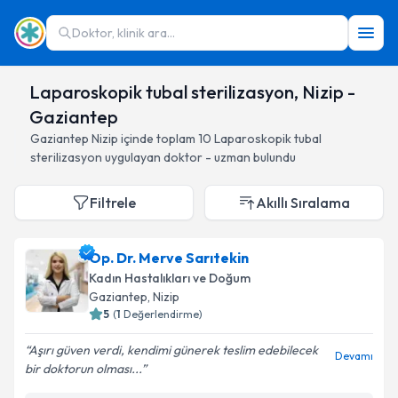
Doktor, klinik ara...
Laparoskopik tubal sterilizasyon, Nizip -
Gaziantep
Gaziantep
Nizip
içinde toplam
10
Laparoskopik tubal
sterilizasyon
uygulayan doktor - uzman bulundu
Filtrele
Akıllı Sıralama
Op. Dr. Merve Sarıtekin
Kadın Hastalıkları ve Doğum
Gaziantep
, Nizip
5
(
1
Değerlendirme)
Aşırı güven verdi, kendimi günerek teslim edebilecek
Devamı
bir doktorun olması...