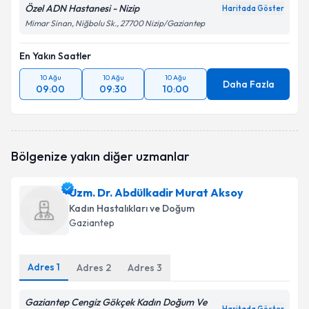
Özel ADN Hastanesi - Nizip
Haritada Göster
Mimar Sinan, Niğbolu Sk., 27700 Nizip/Gaziantep
En Yakın Saatler
10 Ağu
10 Ağu
10 Ağu
Daha Fazla
09:00
09:30
10:00
Bölgenize yakın diğer uzmanlar
Uzm. Dr. Abdülkadir Murat Aksoy
Kadın Hastalıkları ve Doğum
Gaziantep
Adres
1
Adres
2
Adres
3
Gaziantep Cengiz Gökçek Kadın Doğum Ve