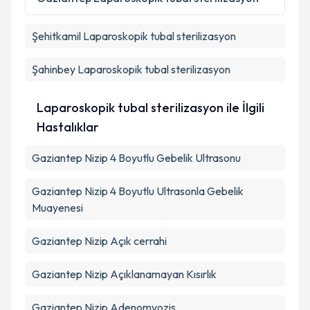
Metni
'ni okudum ve kişisel verilerimin belirtilen
kapsamda işlenmesini kabul ediyorum.
Şehitkamil
Laparoskopik tubal sterilizasyon
Takvim Talebini Gönder
Şahinbey
Laparoskopik tubal sterilizasyon
Laparoskopik tubal sterilizasyon ile İlgili
Hastalıklar
Gaziantep Nizip 4 Boyutlu Gebelik Ultrasonu
Gaziantep Nizip 4 Boyutlu Ultrasonla Gebelik
Muayenesi
Gaziantep Nizip Açık cerrahi
Gaziantep Nizip Açıklanamayan Kısırlık
Gaziantep Nizip Adenomyozis