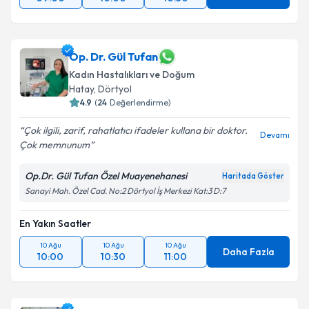
Takvim Talebini Gönder
Op. Dr. Gül Tufan
Kadın Hastalıkları ve Doğum
Hatay
, Dörtyol
4.9
(
24
Değerlendirme)
Çok ilgili, zarif, rahatlatıcı ifadeler kullana bir doktor.
Devamı
Çok memnunum
Op.Dr. Gül Tufan Özel Muayenehanesi
Haritada Göster
Sanayi Mah. Özel Cad. No:2 Dörtyol İş Merkezi Kat:3 D:7
En Yakın Saatler
10 Ağu
10 Ağu
10 Ağu
Daha Fazla
10:00
10:30
11:00