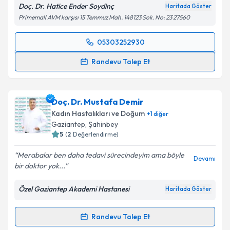
Doç. Dr. Hatice Ender Soydinç
Haritada Göster
kapsamda işlenmesini kabul ediyorum.
Primemall AVM karşısı 15 Temmuz Mah. 148123 Sok. No: 23 27560
Takvim Talebini Gönder
05303252930
Randevu Takvimi Talebi
Randevu Talep Et
Doç. Dr. Hatice Ender Soydinç
için randevu takvimi
talebi oluşturun. Size bu uzmandan randevu almanız
Doç. Dr. Mustafa Demir
için bir takvim hazırlandığında e-posta ile
bilgilendireceğiz.
Kadın Hastalıkları ve Doğum
+
1
diğer
Gaziantep
, Şahinbey
E-posta Adresiniz
5
(
2
Değerlendirme)
Merabalar ben daha tedavi sürecindeyim ama böyle
Devamı
bir doktor yok...
Kişisel verilerimin işlenmesine ilişkin
Aydınlatma
Özel Gaziantep Akademi Hastanesi
Haritada Göster
Metni
'ni okudum ve kişisel verilerimin belirtilen
kapsamda işlenmesini kabul ediyorum.
Randevu Talep Et
Randevu Takvimi Talebi