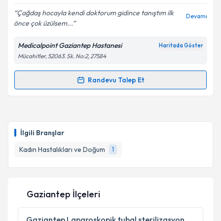
E-posta Adresiniz
Çağdaş hocayla kendi doktorum gidince tanıştım ilk
Devamı
önce çok üzülsem...
Medicalpoint Gaziantep Hastanesi
Haritada Göster
Mücahitler, 52063. Sk. No:2, 27584
Kişisel verilerimin işlenmesine ilişkin
Aydınlatma
Metni
'ni okudum ve kişisel verilerimin belirtilen
kapsamda işlenmesini kabul ediyorum.
Randevu Talep Et
Randevu Takvimi Talebi
Takvim Talebini Gönder
Dr. Öğr. Üyesi Çağdaş Demiroğlu
için randevu
takvimi talebi oluşturun. Size bu uzmandan randevu
İlgili Branşlar
almanız için bir takvim hazırlandığında e-posta ile
bilgilendireceğiz.
Kadın Hastalıkları ve Doğum
1
E-posta Adresiniz
Gaziantep İlçeleri
Kişisel verilerimin işlenmesine ilişkin
Aydınlatma
Gaziantep
Laparoskopik tubal sterilizasyon