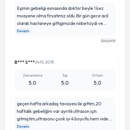
büyütüyorum :) Hem mesleki anlamda hem yol
Eşimin gebeligi esnasında doktor beyle 1 kez
göstericiliği ile tek kelime ile mükemmel. İyi ki
muayene olma fırsatımız oldu.Bir gün gece acil
kızım Veysel hocanın sihirli ellerine doğdu:)
olarak hastaneye gittigimizde nöbetciydi ve
bizim belkide bir daha ona gitmeyeceğimizi
Devamı
biliyor olmasına rağmen cok ilgili ve güler
Şikayet Et
yüzlüydü.Bızimle olabildiğince ilgilendi acil bir
durum olmadığını içimizi ferahlatırcasına bize
Bilimsel Toplantılar :
anlattı.Bebeğimizin ultrason resimlerine
B*** S***
24.10.2015
koridorda bakarken bizim heyecanımızı görmüs
olması gerekki bizi tekrar içeriye aldı ve tekrar
Zamanlama
İlgi
Ortam
5.0
5.0
5.0
ultrasonda bebeğimizi her açıdan anlatarak
göstermeye çalısti buda bizi oldukça mutlu etti
eşim bayan doktor istememiş olsa kesinlillkle
geçen hafta arkadaş tavsiyesi ile gittim,20
Veysel beyi tercih etmek isterdik.
haftalık gebeliğim var ayrıtılı ultrason için
gitmiştim,ultrasonu çook iyi 4 boyutlu hem video
çekimi yaptı hemde renkli fotoğraf verdi.ilk defa
Devamı