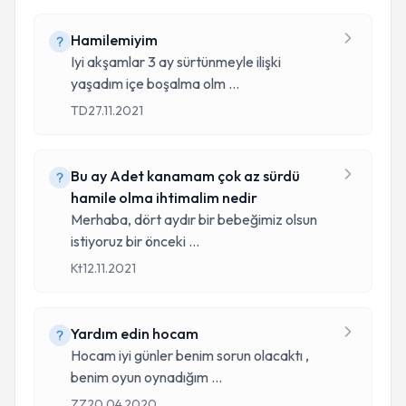
Hamilemiyim
Iyi akşamlar 3 ay sürtünmeyle ilişki
yaşadım içe boşalma olm
...
TD
27.11.2021
Bu ay Adet kanamam çok az sürdü
hamile olma ihtimalim nedir
Merhaba, dört aydır bir bebeğimiz olsun
istiyoruz bir önceki
...
Kt
12.11.2021
Yardım edin hocam
Hocam iyi günler benim sorun olacaktı ,
benim oyun oynadığım
...
ZZ
20.04.2020