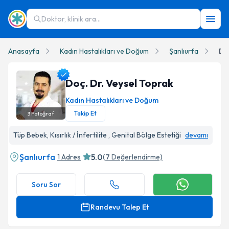
Doktor, klinik ara...
Anasayfa
Kadın Hastalıkları ve Doğum
Şanlıurfa
Do
Doç. Dr. Veysel Toprak
Kadın Hastalıkları ve Doğum
Takip Et
3
Fotoğraf
Doç. Dr. Veysel Toprak Profil Fotoğrafı
Tüp Bebek, Kısırlık / İnfertilite , Genital Bölge Estetiği
devamı
Şanlıurfa
5.0
1 Adres
(
7
Değerlendirme)
Soru Sor
Randevu Talep Et