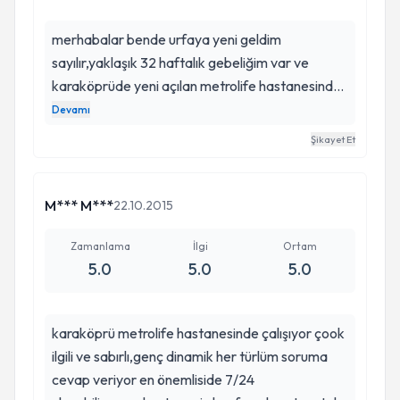
merhabalar bende urfaya yeni geldim
sayılır,yaklaşık 32 haftalık gebeliğim var ve
karaköprüde yeni açılan metrolife hastanesinde
dr veysel toprak tarafından takip
Devamı
edildiyorum.genç dinamik güler yüzlü mesleğinde
Şikayet Et
çok iyi ve ilgili.bu arada ultrasonuda çook iyi 4
boyutlu ultrason için tavsiye üzerine gitmiştim,bir
dahada doktorumu değiştirmedim.doğumumuda
M*** M***
22.10.2015
orda yaptırıcam odaları ve hastane gerçekten
çook güzel izmirde bile böyle bir hastane yok
Zamanlama
İlgi
Ortam
5.0
5.0
5.0
gibi,tavsiye ederim.
karaköprü metrolife hastanesinde çalışıyor çook
Effect of lycopene on oxidative ovary-
ilgili ve sabırlı,genç dinamik her türlüm soruma
damage induced by cisplatin in rats.
cevap veriyor en önemliside 7/24
H SÜLEYMAN
Toprak