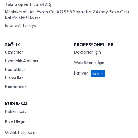
Teknoloji ve Ticaret A.Ş.
Maslak Mah. Ahi Evran Cd. A.O.S 55 Sokak No:2 Aksoy Plaza Giriş
Kat Kolektif House
İstanbul, Türkiye
SAĞLIK
PROFESYONELLER
Uzmanlar
Doktorlar İçin
Uzmanlık Alanları
Web Siteniz İçin
Hastalıklar
Kariyer
İşe Alım
Hizmetler
Hastaneler
KURUMSAL
Hakkımızda
Bize Ulaşın
Gizlilik Politikası