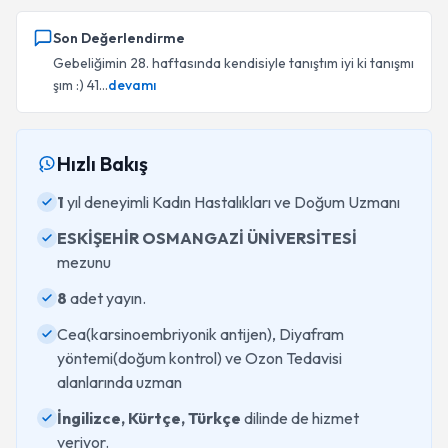
Son Değerlendirme
Gebeliğimin 28. haftasında kendisiyle tanıştım iyi ki tanışmı
şım :) 41...
devamı
Hızlı Bakış
1
yıl deneyimli Kadın Hastalıkları ve Doğum Uzmanı
ESKİŞEHİR OSMANGAZİ ÜNİVERSİTESİ
mezunu
8
adet yayın.
Cea(karsinoembriyonik antijen), Diyafram
yöntemi(doğum kontrol) ve Ozon Tedavisi
alanlarında uzman
İngilizce, Kürtçe, Türkçe
dilinde de hizmet
veriyor.