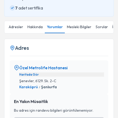
7
adet sertifika
Adresler
Hakkında
Yorumlar
Mesleki Bilgiler
Sorular
İçe
Adres
Özel Metrolife Hastanesi
Haritada Gör
Şenevler, 6129. Sk. 2-C
Karaköprü
Şanlıurfa
/
En Yakın Müsaitlik
Bu adres için randevu bilgileri görüntülenemiyor.