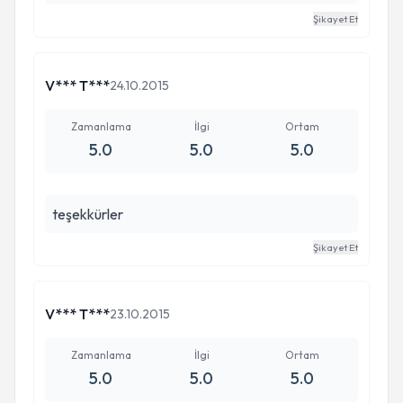
bebeğimi bu kadar net ve ayrıntılı gördüm
Şikayet Et
ankaradan geldim ve bu kadrını
beklemiyordum.teşekkürler veysel hocam.
V*** T***
24.10.2015
Zamanlama
İlgi
Ortam
5.0
5.0
5.0
teşekkürler
Şikayet Et
V*** T***
23.10.2015
Zamanlama
İlgi
Ortam
5.0
5.0
5.0