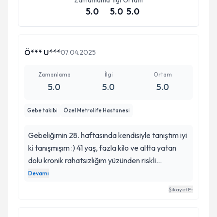
Zamanlama
İlgi
Ortam
5.0
5.0
5.0
Kurslar :
Ö*** U***
07.04.2025
Zamanlama
İlgi
Ortam
5.0
5.0
5.0
Gebe takibi
Özel Metrolife Hastanesi
Gebeliğimin 28. haftasında kendisiyle tanıştım iyi
ki tanışmışım :) 41 yaş, fazla kilo ve altta yatan
dolu kronik rahatsızlığım yüzünden riskli
gebeliktim ve ilk gebeliğimdi. Normal doğumdan
Devamı
çok korkuyordum ama Veysel hocam o kadar
Şikayet Et
naif ve işinde o kadar iyi ki takiplerimde benimle
konuşarak bütün korkularımı aldı götürdü. Her