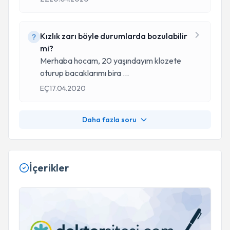
Kızlık zarı böyle durumlarda bozulabilir
mi?
Merhaba hocam, 20 yaşındayım klozete
oturup bacaklarımı bira
...
EÇ
17.04.2020
Daha fazla soru
İçerikler
Tüp Bebek Nedir, Kimlere Uygulanır?