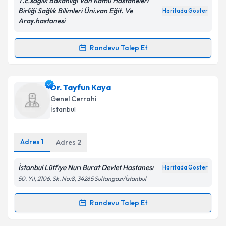
T.c.sağlık Bakanlığı Van Kamu Hastaneleri
Kişisel verilerimin işlenmesine ilişkin
Aydınlatma
Birliği Sağlık Bilimleri Üni.van Eğit. Ve
Haritada Göster
Metni
'ni okudum ve kişisel verilerimin belirtilen
Araş.hastanesi
kapsamda işlenmesini kabul ediyorum.
Randevu Talep Et
Randevu Takvimi Talebi
Takvim Talebini Gönder
Dr. Okan Murat Aktürk
için randevu takvimi talebi
Dr. Tayfun Kaya
oluşturun. Size bu uzmandan randevu almanız için bir
Genel Cerrahi
takvim hazırlandığında e-posta ile bilgilendireceğiz.
İstanbul
E-posta Adresiniz
Adres
1
Adres
2
İstanbul Lütfıye Nurı Burat Devlet Hastanesı
Haritada Göster
Kişisel verilerimin işlenmesine ilişkin
Aydınlatma
50. Yıl, 2106. Sk. No:8, 34265 Sultangazi/İstanbul
Metni
'ni okudum ve kişisel verilerimin belirtilen
kapsamda işlenmesini kabul ediyorum.
Randevu Talep Et
Randevu Takvimi Talebi