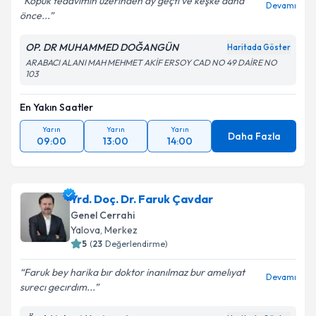
Köpük tedavimin üzerinden ay geçti ve keşke daha
Devamı
önce...
OP. DR MUHAMMED DOĞANGÜN
Kişisel verilerimin işlenmesine ilişkin
Aydınlatma
Haritada Göster
Metni
'ni okudum ve kişisel verilerimin belirtilen
ARABACI ALANI MAH MEHMET AKİF ERSOY CAD NO 49 DAİRE NO
103
kapsamda işlenmesini kabul ediyorum.
En Yakın Saatler
Takvim Talebini Gönder
Yarın
Yarın
Yarın
Daha Fazla
09:00
13:00
14:00
Yrd. Doç. Dr. Faruk Çavdar
Genel Cerrahi
Yalova
, Merkez
5
(
23
Değerlendirme)
Faruk bey harika bır doktor inanılmaz bur amelıyat
Devamı
surecı gecırdım...