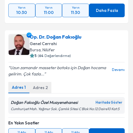
Yarın
Yarın
Yarın
Daha Fazla
10:30
11:00
11:30
Op. Dr. Doğan Fakıoğlu
Genel Cerrahi
Bursa
, Nilüfer
5
(
64
Değerlendirme)
Uzun zamandır masseter botoks için Doğan hocama
Devamı
gelirim. Çok fazla...
Adres
1
Adres
2
Doğan Fakıoğlu Özel Muayenehanesi
Haritada Göster
Cumhuriyet Mah. Yağmur Sok. Çamlık Sitesi C Blok No:12 Daire10 Kat:5
En Yakın Saatler
11 Ağu
11 Ağu
11 Ağu