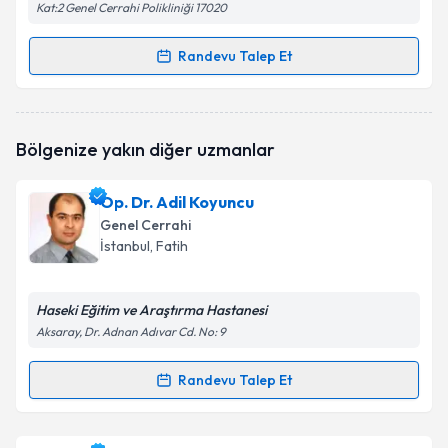
Kat:2 Genel Cerrahi Polikliniği 17020
Randevu Talep Et
Randevu Takvimi Talebi
Prof. Dr. Kenan Çetin
için randevu takvimi talebi
Bölgenize yakın diğer uzmanlar
oluşturun. Size bu uzmandan randevu almanız için bir
takvim hazırlandığında e-posta ile bilgilendireceğiz.
Op. Dr. Adil Koyuncu
E-posta Adresiniz
Genel Cerrahi
İstanbul
, Fatih
Haseki Eğitim ve Araştırma Hastanesi
Kişisel verilerimin işlenmesine ilişkin
Aydınlatma
Metni
'ni okudum ve kişisel verilerimin belirtilen
Aksaray, Dr. Adnan Adıvar Cd. No: 9
kapsamda işlenmesini kabul ediyorum.
Randevu Talep Et
Randevu Takvimi Talebi
Takvim Talebini Gönder