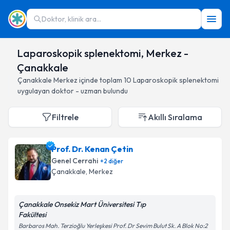
Doktor, klinik ara...
Laparoskopik splenektomi, Merkez -
Çanakkale
Çanakkale
Merkez
içinde toplam
10
Laparoskopik splenektomi
uygulayan doktor - uzman bulundu
Filtrele
Akıllı Sıralama
Prof. Dr. Kenan Çetin
Genel Cerrahi
+
2
diğer
Çanakkale
, Merkez
Çanakkale Onsekiz Mart Üniversitesi Tıp
Fakültesi
Barbaros Mah. Terzioğlu Yerleşkesi Prof. Dr Sevim Bulut Sk. A Blok No:2