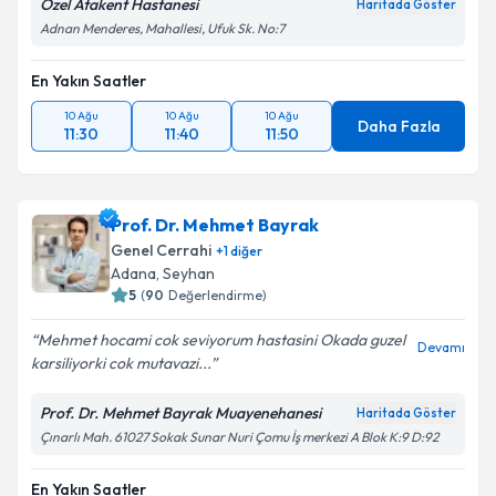
Özel Atakent Hastanesi
Haritada Göster
Adnan Menderes, Mahallesi, Ufuk Sk. No:7
En Yakın Saatler
10 Ağu
10 Ağu
10 Ağu
Daha Fazla
11:30
11:40
11:50
Prof. Dr. Mehmet Bayrak
Genel Cerrahi
+
1
diğer
Adana
, Seyhan
5
(
90
Değerlendirme)
Mehmet hocami cok seviyorum hastasini Okada guzel
Devamı
karsiliyorki cok mutavazi...
Prof. Dr. Mehmet Bayrak Muayenehanesi
Haritada Göster
Çınarlı Mah. 61027 Sokak Sunar Nuri Çomu İş merkezi A Blok K:9 D:92
En Yakın Saatler