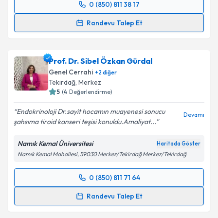
0 (850) 811 38 17
Randevu Takvimi Talebi
Randevu Talep Et
Prof. Dr. Murat Akın
için randevu takvimi talebi
oluşturun. Size bu uzmandan randevu almanız için bir
Prof. Dr. Sibel Özkan Gürdal
takvim hazırlandığında e-posta ile bilgilendireceğiz.
Genel Cerrahi
+
2
diğer
E-posta Adresiniz
Tekirdağ
,
Merkez
5
(
4
Değerlendirme)
Endokrinoloji Dr.sayit hocamın muayenesi sonucu
Devamı
şahsıma tiroid kanseri teşisi konuldu.Amaliyat...
Kişisel verilerimin işlenmesine ilişkin
Aydınlatma
Metni
'ni okudum ve kişisel verilerimin belirtilen
Namık Kemal Üniversitesi
Haritada Göster
kapsamda işlenmesini kabul ediyorum.
Namık Kemal Mahallesi, 59030 Merkez/Tekirdağ Merkez/Tekirdağ
Takvim Talebini Gönder
0 (850) 811 71 64
Randevu Takvimi Talebi
Randevu Talep Et
Prof. Dr. Sibel Özkan Gürdal
için randevu takvimi