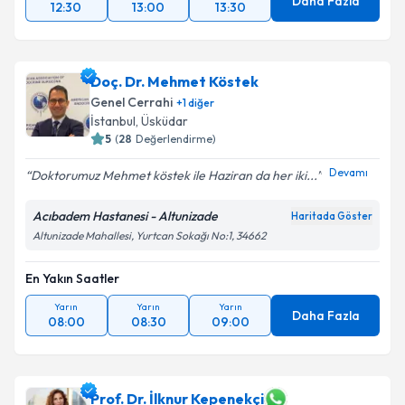
Daha Fazla
12:30
13:00
13:30
Doç. Dr. Mehmet Köstek
Genel Cerrahi
+
1
diğer
İstanbul
,
Üsküdar
5
(
28
Değerlendirme)
Devamı
Doktorumuz Mehmet köstek ile Haziran da her iki...
Acıbadem Hastanesi - Altunizade
Haritada Göster
Altunizade Mahallesi, Yurtcan Sokağı No:1, 34662
En Yakın Saatler
Yarın
Yarın
Yarın
Daha Fazla
08:00
08:30
09:00
Prof. Dr. İlknur Kepenekçi