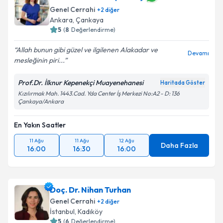
Genel Cerrahi
+
2
diğer
Ankara
,
Çankaya
5
(
8
Değerlendirme)
Allah bunun gibi güzel ve ilgilenen Alakadar ve
Devamı
mesleğinin piri...
Prof.Dr. İlknur Kepenekçi Muayenehanesi
Haritada Göster
Kızılırmak Mah. 1443.Cad. Yda Center İş Merkezi No:A2 - D: 136
Çankaya/Ankara
En Yakın Saatler
11 Ağu
11 Ağu
12 Ağu
Daha Fazla
16:00
16:30
16:00
Doç. Dr. Nihan Turhan
Genel Cerrahi
+
2
diğer
İstanbul
,
Kadıköy
5
(
6
Değerlendirme)