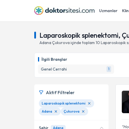
Uzmanlar
Klin
Laparoskopik splenektomi, Ç
Adana
Çukurova
içinde toplam
10
Laparoskopik s
İlgili Branşlar
Genel Cerrahi
1
Aktif Filtreler
Laparoskopik splenektomi
Adana
Çukurova
Hoc
Şehir
Adana