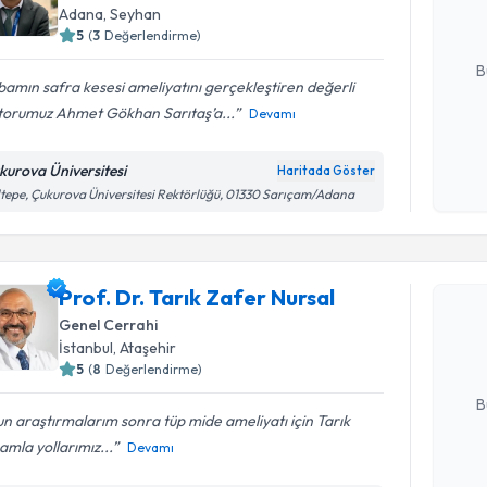
Adana
, Seyhan
5
(
3
Değerlendirme)
E-posta Ad
B
amın safra kesesi ameliyatını gerçekleştiren değerli
torumuz Ahmet Gökhan Sarıtaş’a...
Devamı
Kişisel
okudum
kurova Üniversitesi
Haritada Göster
işlenm
tepe, Çukurova Üniversitesi Rektörlüğü, 01330 Sarıçam/Adana
Randevu T
Prof. Dr. 
Prof. Dr. Tarık Zafer Nursal
oluşturun. 
Genel Cerrahi
hazırlandığ
İstanbul
, Ataşehir
5
(
8
Değerlendirme)
E-posta Ad
B
n araştırmalarım sonra tüp mide ameliyatı için Tarık
mla yollarımız...
Devamı
Kişisel