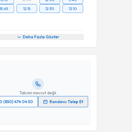
15:45
12:15
12:30
12:10
Daha Fazla Göster
akvimi Talebi
a Armağan Çıklar
için randevu takvimi talebi
Size bu uzmandan randevu almanız için bir takvim
ında e-posta ile bilgilendireceğiz.
resiniz
Takvim mevcut değil.
0 (850) 474 04 50
Randevu Talep Et
 verilerimin işlenmesine ilişkin
Aydınlatma Metni
'ni
 ve kişisel verilerimin belirtilen kapsamda
esini kabul ediyorum.