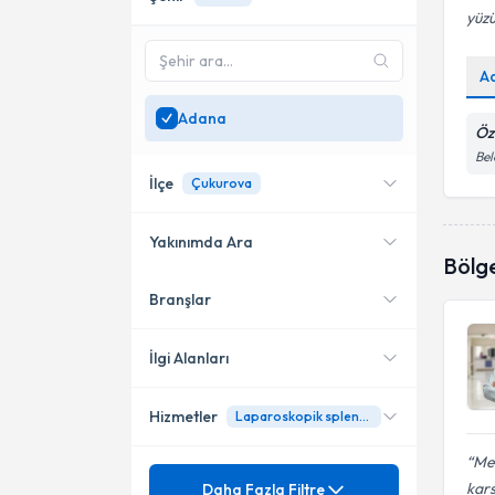
yüzü
A
Adana
Öz
Bel
İlçe
Çukurova
Yakınımda Ara
Bölg
Branşlar
Konumuma yakın uzmanları
Seyhan
göster
Çukurova
İlgi Alanları
Hizmetler
Laparoskopik splenektomi
Genel Cerrahi
Me
Mezuniyet
Acil Cerrahi
kars
Daha Fazla Filtre