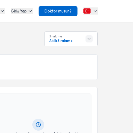
Giriş Yap
Doktor musun?
Sıralama
Akıllı Sıralama
akvimi Talebi
Nurkan Törer
için randevu takvimi talebi oluşturun.
andan randevu almanız için bir takvim
ında e-posta ile bilgilendireceğiz.
resiniz