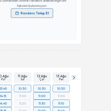
u uzmandan online randevu alabileceğin bir
takvimi bulunmuyor.
Randevu Talep Et
 verilerimin işlenmesine ilişkin
Aydınlatma Metni
'ni
 ve kişisel verilerimin belirtilen kapsamda
esini kabul ediyorum.
Takvim Talebini Gönder
0 Ağu
11 Ağu
12 Ağu
13 Ağu
Pzt
Sal
Çar
Per
13:45
10:30
10:30
10:30
14:15
11:00
11:00
11:00
14:45
11:20
11:30
11:10
15:15
12:00
12:00
11:40