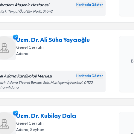
okudum
ıbadem Ataşehir Hastanesi
Haritada Göster
Randevu T
işlenm
türk, Turgut Özal Blv. No:11, 34642
Uzm. Dr. A
oluşturun. 
Uzm. Dr. Ali Süha Yaycıoğlu
hazırlandığ
Genel Cerrahi
E-posta Ad
Adana
B
el Adana Kardiyoloji Merkezi
Haritada Göster
Randevu T
Kişisel
arlı, Adana Ticaret Borsası Sok. Muhteşem İş Merkezi, 01120
yhan/Adana
okudum
işlenm
Uzm. Dr. K
Size bu uzm
Uzm. Dr. Kubilay Dalcı
hazırlandığ
Genel Cerrahi
E-posta Ad
Adana
, Seyhan