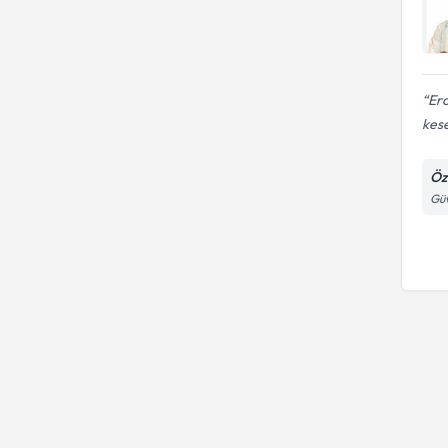
Ero
kese
Öz
Güv