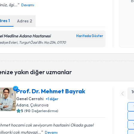
B
nüz, ilgi...
Devamı
dres
1
Adres
2
Kişisel
okudum
işlenm
el Medline Adana Hastanesi
Haritada Göster
ediye Evleri, Turgut Özal Blv. No:234, 01170
enize yakın diğer uzmanlar
Prof. Dr. Mehmet Bayrak
1
Genel Cerrahi
+
1
diğer
Adana
, Çukurova
5
(
90
Değerlendirme)
hmet hocami cok seviyorum hastasini Okada guzel
iliyorki cok mutavazi...
Devamı