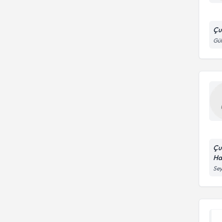
Çu
Gül
Çu
Ha
Se