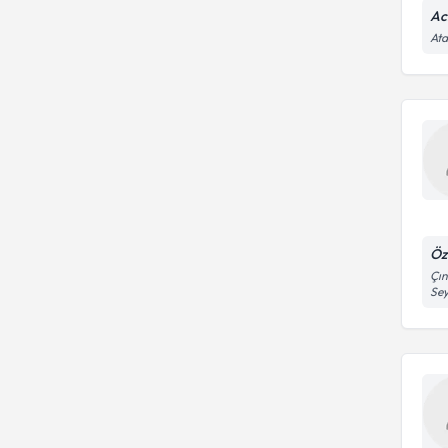
Ac
Ata
Öz
Çın
Se