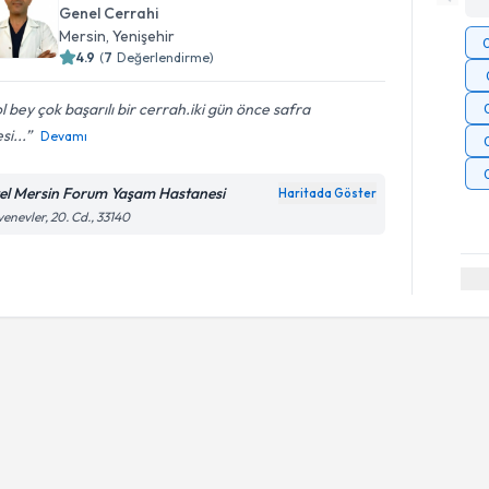
Genel Cerrahi
Mersin
, Yenişehir
4.9
(
7
Değerlendirme)
l bey çok başarılı bir cerrah.iki gün önce safra
si...
Devamı
el Mersin Forum Yaşam Hastanesi
Haritada Göster
enevler, 20. Cd., 33140