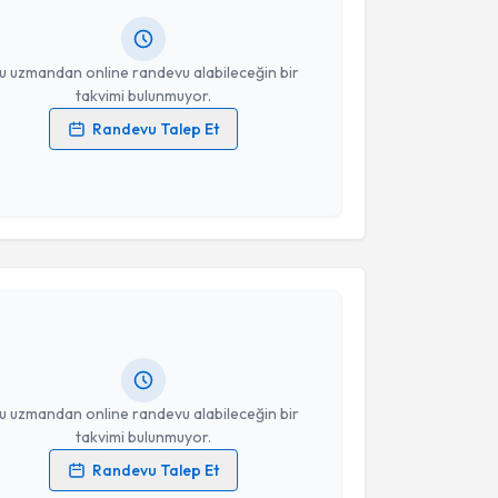
resiniz
u uzmandan online randevu alabileceğin bir
takvimi bulunmuyor.
Randevu Talep Et
 verilerimin işlenmesine ilişkin
Aydınlatma Metni
'ni
 ve kişisel verilerimin belirtilen kapsamda
esini kabul ediyorum.
akvimi Talebi
Takvim Talebini Gönder
Tarık Zafer Nursal
için randevu takvimi talebi
Size bu uzmandan randevu almanız için bir takvim
ında e-posta ile bilgilendireceğiz.
resiniz
u uzmandan online randevu alabileceğin bir
takvimi bulunmuyor.
Randevu Talep Et
 verilerimin işlenmesine ilişkin
Aydınlatma Metni
'ni