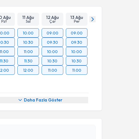
Takvim Talebini Gönder
0 Ağu
11 Ağu
12 Ağu
13 Ağu
Pzt
Sal
Çar
Per
10:00
10:00
09:00
09:00
10:30
10:30
09:30
09:30
11:00
11:00
10:00
10:00
11:30
11:30
10:30
10:30
12:00
12:00
11:00
11:00
Daha Fazla Göster
akvimi Talebi
Ahmet Gökhan Sarıtaş
için randevu takvimi talebi
Size bu uzmandan randevu almanız için bir takvim
ında e-posta ile bilgilendireceğiz.