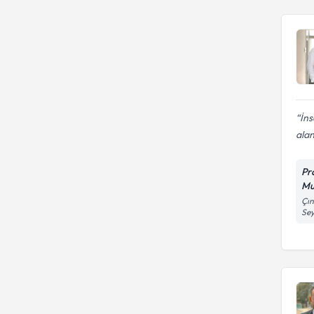
İns
alan
Pr
Mu
Çın
Se