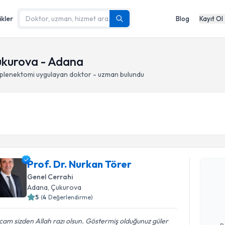
ikler
Blog
Kayıt Ol
ukurova - Adana
plenektomi
uygulayan doktor - uzman bulundu
Randevu T
Prof. Dr. Nurkan Törer
Prof. Dr. 
Genel Cerrahi
Size bu uzm
Adana
, Çukurova
hazırlandığ
5
(
4
Değerlendirme)
E-posta Ad
am sizden Allah razı olsun. Göstermiş olduğunuz güler