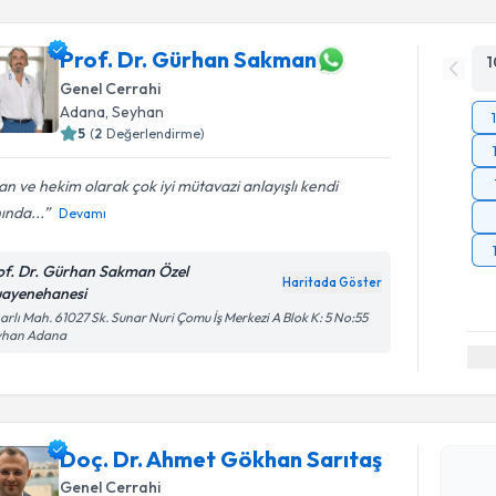
Prof. Dr. Gürhan Sakman
1
Genel Cerrahi
Adana
, Seyhan
5
(
2
Değerlendirme)
an ve hekim olarak çok iyi mütavazi anlayışlı kendi
ında...
Devamı
of. Dr. Gürhan Sakman Özel
Haritada Göster
ayenehanesi
arlı Mah. 61027 Sk. Sunar Nuri Çomu İş Merkezi A Blok K: 5 No:55
yhan Adana
Randevu T
Doç. Dr. 
Doç. Dr. Ahmet Gökhan Sarıtaş
oluşturun. 
Genel Cerrahi
hazırlandığ