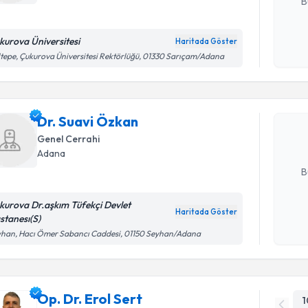
B
kurova Üniversitesi
Haritada Göster
Kişisel
Randevu T
tepe, Çukurova Üniversitesi Rektörlüğü, 01330 Sarıçam/Adana
okudum
işlenm
Dr. Suavi
uzmandan ra
Dr. Suavi Özkan
posta ile bi
Genel Cerrahi
Adana
E-posta Ad
B
kurova Dr.aşkım Tüfekçi Devlet
Haritada Göster
stanesı(S)
Kişisel
yhan, Hacı Ömer Sabancı Caddesi, 01150 Seyhan/Adana
okudum
işlenm
Op. Dr. Erol Sert
1