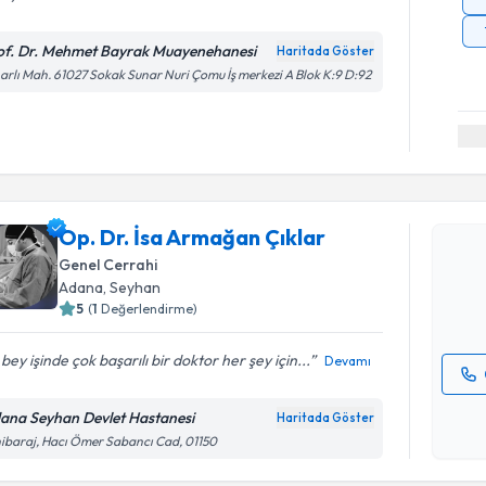
of. Dr. Mehmet Bayrak Muayenehanesi
Haritada Göster
arlı Mah. 61027 Sokak Sunar Nuri Çomu İş merkezi A Blok K:9 D:92
Randevu T
Op. Dr. İs
Op. Dr. İsa Armağan Çıklar
oluşturun. 
hazırlandığ
Genel Cerrahi
Adana
, Seyhan
E-posta Ad
5
(
1
Değerlendirme)
 bey işinde çok başarılı bir doktor her şey için...
Devamı
Kişisel
ana Seyhan Devlet Hastanesi
Haritada Göster
okudum
ibaraj, Hacı Ömer Sabancı Cad, 01150
işlenm