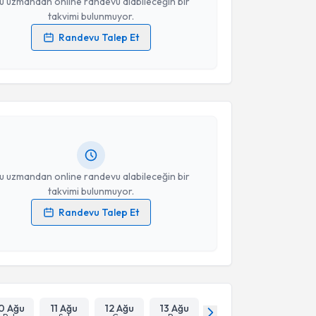
u uzmandan online randevu alabileceğin bir
takvimi bulunmuyor.
Randevu Talep Et
 verilerimin işlenmesine ilişkin
Aydınlatma Metni
'ni
akvimi Talebi
 ve kişisel verilerimin belirtilen kapsamda
esini kabul ediyorum.
 Özkan
için randevu takvimi talebi oluşturun. Size bu
ndevu almanız için bir takvim hazırlandığında e-
Takvim Talebini Gönder
lgilendireceğiz.
resiniz
u uzmandan online randevu alabileceğin bir
takvimi bulunmuyor.
Randevu Talep Et
 verilerimin işlenmesine ilişkin
Aydınlatma Metni
'ni
 ve kişisel verilerimin belirtilen kapsamda
esini kabul ediyorum.
Takvim Talebini Gönder
0 Ağu
11 Ağu
12 Ağu
13 Ağu