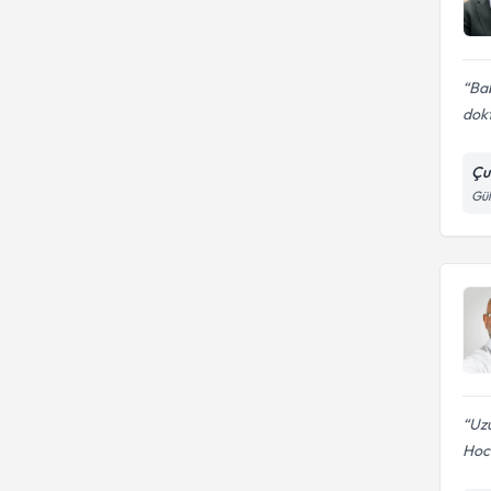
Bab
dok
Çu
Gül
Uzu
Hoca