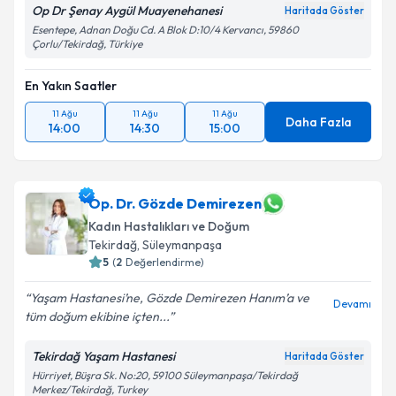
Op Dr Şenay Aygül Muayenehanesi
Haritada Göster
Esentepe, Adnan Doğu Cd. A Blok D:10/4 Kervancı, 59860
Çorlu/Tekirdağ, Türkiye
En Yakın Saatler
11 Ağu
11 Ağu
11 Ağu
Daha Fazla
14:00
14:30
15:00
Op. Dr. Gözde Demirezen
Kadın Hastalıkları ve Doğum
Tekirdağ
, Süleymanpaşa
5
(
2
Değerlendirme)
Yaşam Hastanesi’ne, Gözde Demirezen Hanım’a ve
Devamı
tüm doğum ekibine içten...
Tekirdağ Yaşam Hastanesi
Haritada Göster
Hürriyet, Büşra Sk. No:20, 59100 Süleymanpaşa/Tekirdağ
Merkez/Tekirdağ, Turkey