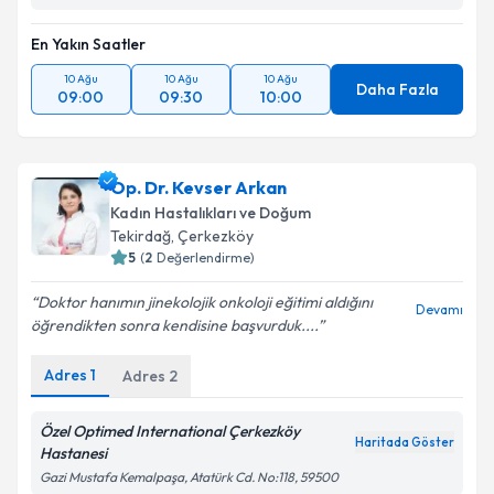
En Yakın Saatler
10 Ağu
10 Ağu
10 Ağu
Daha Fazla
09:00
09:30
10:00
Op. Dr. Kevser Arkan
Kadın Hastalıkları ve Doğum
Tekirdağ
, Çerkezköy
5
(
2
Değerlendirme)
Doktor hanımın jinekolojik onkoloji eğitimi aldığını
Devamı
öğrendikten sonra kendisine başvurduk....
Adres
1
Adres
2
Özel Optimed International Çerkezköy
Haritada Göster
Hastanesi
Gazi Mustafa Kemalpaşa, Atatürk Cd. No:118, 59500