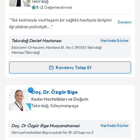
Tekirdağ
5
(
2
Değerlendirme)
E-posta Adresiniz
Tek kelimeyle muhteşem bir sağlıklı hastayla iletişimi
Devamı
ilgi alakası psikolojik...
Tekırdağ Devlet Hastanesı
Haritada Göster
Kişisel verilerimin işlenmesine ilişkin
Aydınlatma
Eskicami-Ortacami, Hastane Sk. No:1, 59000 Tekirdağ
Metni
'ni okudum ve kişisel verilerimin belirtilen
Merkez/Tekirdağ
kapsamda işlenmesini kabul ediyorum.
Randevu Talep Et
Randevu Takvimi Talebi
Takvim Talebini Gönder
Op. Dr. Atilla Kan
için randevu takvimi talebi
Doç. Dr. Özgür Bige
oluşturun. Size bu uzmandan randevu almanız için bir
Kadın Hastalıkları ve Doğum
takvim hazırlandığında e-posta ile bilgilendireceğiz.
Tekirdağ
, Süleymanpaşa
E-posta Adresiniz
Doç. Dr Özgür Bige Muayenehanesi
Haritada Göster
Hürriyet mahallesi Büşra sokak No 18-20 kapı no 3