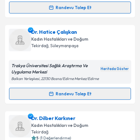
Kişisel verilerimin işlenmesine ilişkin
Aydınlatma
Randevu Talep Et
Randevu Takvimi Talebi
Metni
'ni okudum ve kişisel verilerimin belirtilen
kapsamda işlenmesini kabul ediyorum.
Doç. Dr. Özgür Bige
için randevu takvimi talebi
Dr. Hatice Çalışkan
oluşturun. Size bu uzmandan randevu almanız için bir
Takvim Talebini Gönder
Kadın Hastalıkları ve Doğum
takvim hazırlandığında e-posta ile bilgilendireceğiz.
Tekirdağ
, Süleymanpaşa
E-posta Adresiniz
Trakya Üniversitesi Sağlık Araştırma Ve
Haritada Göster
Uygulama Merkezi
Balkan Yerleşkesi, 22130 Bosna/Edirne Merkez/Edirne
Kişisel verilerimin işlenmesine ilişkin
Aydınlatma
Metni
'ni okudum ve kişisel verilerimin belirtilen
Randevu Talep Et
Randevu Takvimi Talebi
kapsamda işlenmesini kabul ediyorum.
Dr. Hatice Çalışkan
için randevu takvimi talebi
Dr. Dilber Karkıner
Takvim Talebini Gönder
oluşturun. Size bu uzmandan randevu almanız için bir
Kadın Hastalıkları ve Doğum
takvim hazırlandığında e-posta ile bilgilendireceğiz.
Tekirdağ
5
(
1
Değerlendirme)