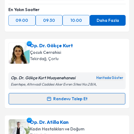
En Yakın Saatler
09:00
09:30
10:00
Daha Fazla
Op. Dr. Gökçe Kurt
Çocuk Cerrahisi
Tekirdağ
, Çorlu
Op. Dr. Gökçe Kurt Muayenehanesi
Haritada Göster
Esentepe, Altınvadi Caddesi Aker Evren Sitesi No:2 B/A,
Randevu Talep Et
Randevu Takvimi Talebi
Op. Dr. Gökçe Kurt
için randevu takvimi talebi
Op. Dr. Atilla Kan
oluşturun. Size bu uzmandan randevu almanız için bir
Kadın Hastalıkları ve Doğum
takvim hazırlandığında e-posta ile bilgilendireceğiz.