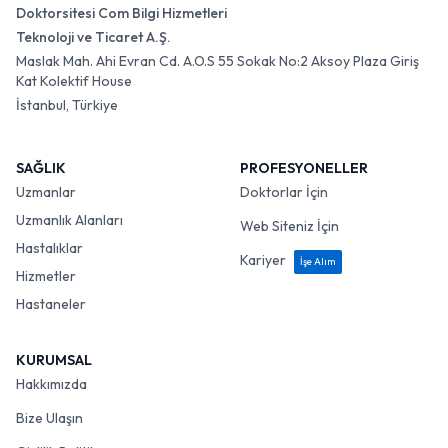
Doktorsitesi Com Bilgi Hizmetleri
Teknoloji ve Ticaret A.Ş.
Maslak Mah. Ahi Evran Cd. A.O.S 55 Sokak No:2 Aksoy Plaza Giriş
Kat Kolektif House
İstanbul, Türkiye
SAĞLIK
PROFESYONELLER
Uzmanlar
Doktorlar İçin
Uzmanlık Alanları
Web Siteniz İçin
Hastalıklar
Kariyer
İşe Alım
Hizmetler
Hastaneler
KURUMSAL
Hakkımızda
Bize Ulaşın