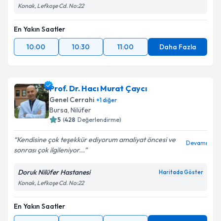
Konak, Lefkoşe Cd. No:22
En Yakın Saatler
10:00
10:30
11:00
Daha Fazla
Prof. Dr. Hacı Murat Çaycı
Genel Cerrahi
+
1
diğer
Bursa
, Nilüfer
5
(
428
Değerlendirme)
Kendisine çok teşekkür ediyorum amaliyat öncesi ve
Devamı
sonrası çok ilgileniyor...
Doruk Nilüfer Hastanesi
Haritada Göster
Konak, Lefkoşe Cd. No:22
En Yakın Saatler