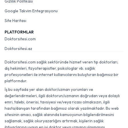
Gizlilik Politikası
Google Takvim Entegrasyonu
Site Haritası
PLATFORMLAR
Doktorsitesi.com
Doktorsitesi.az
Doktorsitesi.com sağlık sektöründe hizmet veren tıp doktorları,
diş hekimleri, fizyoterapistler, psikologlar vb. sağlık
profesyonelleri ile internet kullanıcılarını buluşturan bağımsız bir
platformdur.
İş bu sayfada yer alan doktor/uzman yorumları ve
değerlendirmeleri, ilgili doktorun/uzmanın doğrudan veya dolaylı
emri, talebi, önerisi, tavsiyesi ve/veya ricası olmaksızın, ilgili
hasta/danışan tarafından bağımsız olarak yazılmaktadır. Bu web
sitesinin amacı, sağlık alanında kamuoyunun bilgilendirilmesini
sağlamak, sağlık okuryazarlığını artırmak, kişilerin sağlık
ihtiyaçlarına uygun en iyi doktor veya uzmana ulaşmasını