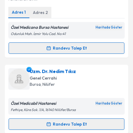
Adres
1
Adres
2
Kişisel verilerimin işlenmesine ilişkin
Aydınlatma
Metni
'ni okudum ve kişisel verilerimin belirtilen
kapsamda işlenmesini kabul ediyorum.
Özel Medicana Bursa Hastanesi
Haritada Göster
Odunluk Mah. İzmir Yolu Cad. No:41
Takvim Talebini Gönder
Randevu Talep Et
Randevu Takvimi Talebi
Op. Dr. Gözde Doğan
için randevu takvimi talebi
Uzm. Dr. Nedim Tıkız
oluşturun. Size bu uzmandan randevu almanız için bir
Genel Cerrahi
takvim hazırlandığında e-posta ile bilgilendireceğiz.
Bursa
, Nilüfer
E-posta Adresiniz
Özel Medicabil Hastanesi
Haritada Göster
Fethiye, Küre Sok. 1/A, 16140 Nilüfer/Bursa
Kişisel verilerimin işlenmesine ilişkin
Aydınlatma
Randevu Talep Et
Randevu Takvimi Talebi
Metni
'ni okudum ve kişisel verilerimin belirtilen