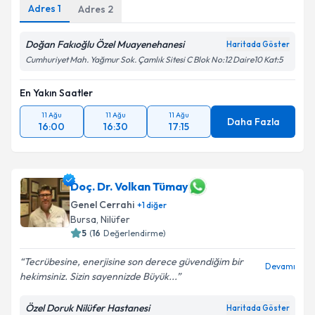
Adres
1
Adres
2
Doğan Fakıoğlu Özel Muayenehanesi
Haritada Göster
Cumhuriyet Mah. Yağmur Sok. Çamlık Sitesi C Blok No:12 Daire10 Kat:5
En Yakın Saatler
11 Ağu
11 Ağu
11 Ağu
Daha Fazla
16:00
16:30
17:15
Doç. Dr. Volkan Tümay
Genel Cerrahi
+
1
diğer
Bursa
, Nilüfer
5
(
16
Değerlendirme)
Tecrübesine, enerjisine son derece güvendiğim bir
Devamı
hekimsiniz. Sizin sayennizde Büyük...
Özel Doruk Nilüfer Hastanesi
Haritada Göster