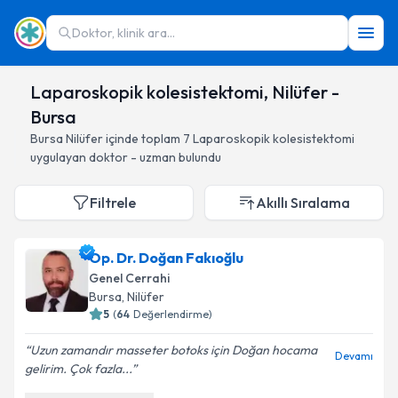
Doktor, klinik ara...
Laparoskopik kolesistektomi, Nilüfer -
Bursa
Bursa
Nilüfer
içinde toplam
7
Laparoskopik kolesistektomi
uygulayan doktor - uzman bulundu
Filtrele
Akıllı Sıralama
Op. Dr. Doğan Fakıoğlu
Genel Cerrahi
Bursa
, Nilüfer
5
(
64
Değerlendirme)
Uzun zamandır masseter botoks için Doğan hocama
Devamı
gelirim. Çok fazla...