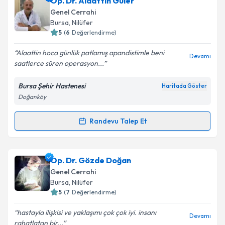
Op. Dr. Alaattin Güler
Genel Cerrahi
Bursa
, Nilüfer
5
(
6
Değerlendirme)
Alaattin hoca günlük patlamış apandistimle beni
Devamı
saatlerce süren operasyon...
Bursa Şehir Hastenesi
Haritada Göster
Doğanköy
Randevu Talep Et
Randevu Takvimi Talebi
Op. Dr. Alaattin Güler
için randevu takvimi talebi
Op. Dr. Gözde Doğan
oluşturun. Size bu uzmandan randevu almanız için bir
Genel Cerrahi
takvim hazırlandığında e-posta ile bilgilendireceğiz.
Bursa
, Nilüfer
5
(
7
Değerlendirme)
E-posta Adresiniz
hastayla ilişkisi ve yaklaşımı çok çok iyi. insanı
Devamı
rahatlatan bir...