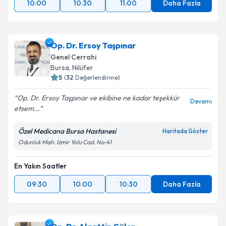
10:00
10:30
11:00
Daha Fazla
Op. Dr. Ersoy Taşpınar
Genel Cerrahi
Bursa
, Nilüfer
5
(
32
Değerlendirme)
Op. Dr. Ersoy Taşpınar ve ekibine ne kadar teşekkür
Devamı
etsem...
Özel Medicana Bursa Hastanesi
Haritada Göster
Odunluk Mah. İzmir Yolu Cad. No:41
En Yakın Saatler
09:30
10:00
10:30
Daha Fazla