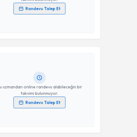
Randevu Talep Et
 verilerimin işlenmesine ilişkin
Aydınlatma Metni
'ni
 ve kişisel verilerimin belirtilen kapsamda
esini kabul ediyorum.
akvimi Talebi
Takvim Talebini Gönder
rkan Aslan
için randevu takvimi talebi oluşturun. Size
 randevu almanız için bir takvim hazırlandığında e-
lgilendireceğiz.
resiniz
u uzmandan online randevu alabileceğin bir
takvimi bulunmuyor.
Randevu Talep Et
 verilerimin işlenmesine ilişkin
Aydınlatma Metni
'ni
 ve kişisel verilerimin belirtilen kapsamda
esini kabul ediyorum.