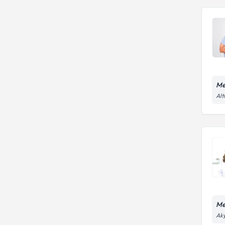
Me
Alt
Me
Aky