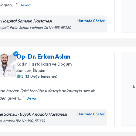
logları...
Devamı
Kişisel
okudum
v Hospital Samsun Hastanesi
Haritada Göster
işlenm
çerli, Fatih Sultan Mehmet Cd No:155, 55020
Randevu T
Op. Dr. E
Op. Dr. Erkan Aslan
bu uzmandan
Kadın Hastalıkları ve Doğum
posta ile bi
Samsun
, İlkadım
5
(
13
Değerlendirme)
E-posta Ad
B
an hocam İlgisi tecrübesi detaylı anlatımıyla size ilk
den güven...
Devamı
Kişisel
okudum
el Samsun Büyük Anadolu Hastanesi
Haritada Göster
işlenm
e, Atatürk Blv. No:160, 55030