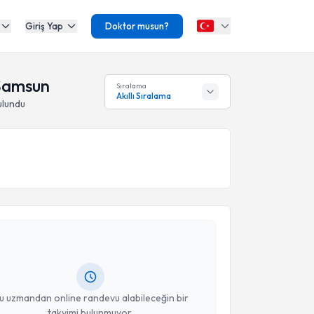
Giriş Yap
Doktor musun?
 Samsun
Sıralama
Akıllı Sıralama
ulundu
akvimi Talebi
amze Keleş
için randevu takvimi talebi oluşturun. Size
 randevu almanız için bir takvim hazırlandığında e-
lgilendireceğiz.
resiniz
u uzmandan online randevu alabileceğin bir
takvimi bulunmuyor.