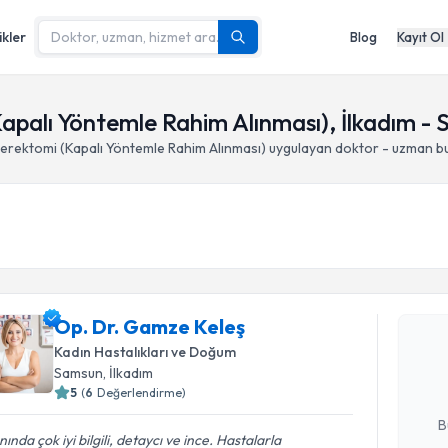
ikler
Blog
Kayıt Ol
apalı Yöntemle Rahim Alınması), İlkadım -
erektomi (Kapalı Yöntemle Rahim Alınması)
uygulayan doktor - uzman b
Randevu T
Op. Dr. G
Op. Dr. Gamze Keleş
bu uzmandan
Kadın Hastalıkları ve Doğum
posta ile bi
Samsun
, İlkadım
5
(
6
Değerlendirme)
E-posta Ad
B
nında çok iyi bilgili, detaycı ve ince. Hastalarla