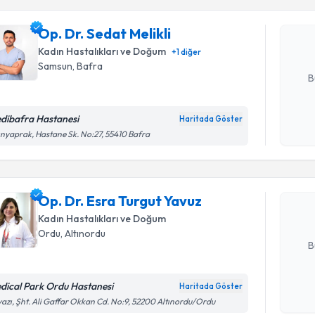
Op. Dr. Se
bu uzmandan
Op. Dr. Sedat Melikli
posta ile bi
Kadın Hastalıkları ve Doğum
+
1
diğer
E-posta Ad
Samsun
, Bafra
B
dibafra Hastanesi
Haritada Göster
Randevu T
Kişisel
ınyaprak, Hastane Sk. No:27, 55410 Bafra
okudum
işlenm
Op. Dr. E
oluşturun. 
Op. Dr. Esra Turgut Yavuz
hazırlandığ
Kadın Hastalıkları ve Doğum
E-posta Ad
Ordu
, Altınordu
B
dical Park Ordu Hastanesi
Haritada Göster
Kişisel
azı, Şht. Ali Gaffar Okkan Cd. No:9, 52200 Altınordu/Ordu
okudum