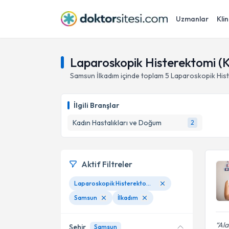
Uzmanlar
Klin
Laparoskopik Histerektomi (K
Samsun
İlkadım
içinde toplam
5
Laparoskopik Hist
İlgili Branşlar
Kadın Hastalıkları ve Doğum
2
Aktif Filtreler
Laparoskopik Histerektomi (Kapalı Yöntemle Rahim Alınması)
Samsun
İlkadım
Ala
Şehir
Samsun