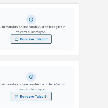
dat Melikli
için randevu takvimi talebi oluşturun. Size
 randevu almanız için bir takvim hazırlandığında e-
lgilendireceğiz.
resiniz
u uzmandan online randevu alabileceğin bir
takvimi bulunmuyor.
Randevu Talep Et
akvimi Talebi
 verilerimin işlenmesine ilişkin
Aydınlatma Metni
'ni
 ve kişisel verilerimin belirtilen kapsamda
esini kabul ediyorum.
sra Turgut Yavuz
için randevu takvimi talebi
Size bu uzmandan randevu almanız için bir takvim
ında e-posta ile bilgilendireceğiz.
Takvim Talebini Gönder
resiniz
u uzmandan online randevu alabileceğin bir
takvimi bulunmuyor.
Randevu Talep Et
 verilerimin işlenmesine ilişkin
Aydınlatma Metni
'ni
 ve kişisel verilerimin belirtilen kapsamda