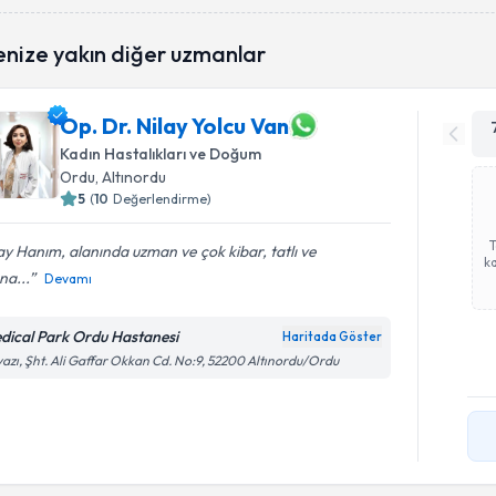
enize yakın diğer uzmanlar
Op. Dr. Nilay Yolcu Van
Kadın Hastalıkları ve Doğum
Ordu
, Altınordu
5
(
10
Değerlendirme)
ay Hanım, alanında uzman ve çok kibar, tatlı ve
ka
na...
Devamı
dical Park Ordu Hastanesi
Haritada Göster
azı, Şht. Ali Gaffar Okkan Cd. No:9, 52200 Altınordu/Ordu
Randevu T