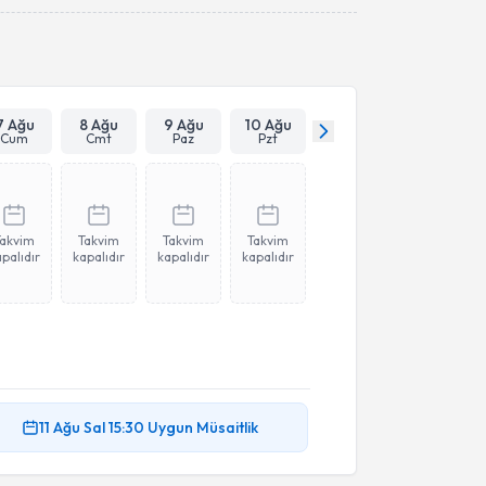
Takvim Talebini Gönder
7 Ağu
8 Ağu
9 Ağu
10 Ağu
Cum
Cmt
Paz
Pzt
Takvim
Takvim
Takvim
Takvim
palıdır
kapalıdır
kapalıdır
kapalıdır
akvimi Talebi
11 Ağu
Sal
15:30
Uygun Müsaitlik