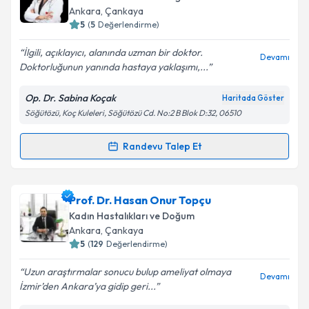
takvim hazırlandığında e-posta ile bilgilendireceğiz.
Ankara
, Çankaya
5
(
5
Değerlendirme)
E-posta Adresiniz
İlgili, açıklayıcı, alanında uzman bir doktor.
Devamı
Doktorluğunun yanında hastaya yaklaşımı,...
Op. Dr. Sabina Koçak
Haritada Göster
Kişisel verilerimin işlenmesine ilişkin
Aydınlatma
Söğütözü, Koç Kuleleri, Söğütözü Cd. No:2 B Blok D:32, 06510
Metni
'ni okudum ve kişisel verilerimin belirtilen
kapsamda işlenmesini kabul ediyorum.
Randevu Talep Et
Randevu Takvimi Talebi
Takvim Talebini Gönder
Op. Dr. Sabina Koçak
için randevu takvimi talebi
Prof. Dr. Hasan Onur Topçu
oluşturun. Size bu uzmandan randevu almanız için bir
Kadın Hastalıkları ve Doğum
takvim hazırlandığında e-posta ile bilgilendireceğiz.
Ankara
, Çankaya
5
(
129
Değerlendirme)
E-posta Adresiniz
Uzun araştırmalar sonucu bulup ameliyat olmaya
Devamı
İzmir’den Ankara’ya gidip geri...