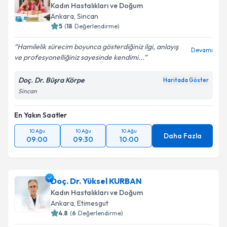
Kadın Hastalıkları ve Doğum
Ankara
, Sincan
5
(
18
Değerlendirme)
Hamilelik sürecim boyunca gösterdiğiniz ilgi, anlayış
Devamı
ve profesyonelliğiniz sayesinde kendimi...
Doç. Dr. Büşra Körpe
Haritada Göster
Sincan
En Yakın Saatler
10 Ağu
10 Ağu
10 Ağu
Daha Fazla
09:00
09:30
10:00
Doç. Dr. Yüksel KURBAN
Kadın Hastalıkları ve Doğum
Ankara
, Etimesgut
4.8
(
6
Değerlendirme)