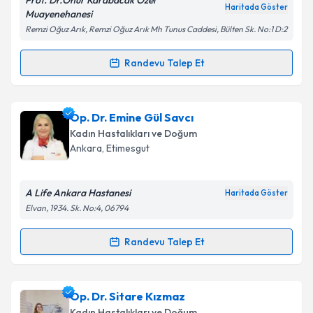
Prof. Dr.Onur Karabacak Özel
Haritada Göster
Muayenehanesi
Remzi Oğuz Arık, Remzi Oğuz Arık Mh Tunus Caddesi, Bülten Sk. No:1 D:2
Randevu Talep Et
Randevu Takvimi Talebi
Prof. Dr. Onur Karabacak
için randevu takvimi
Op. Dr. Emine Gül Savcı
talebi oluşturun. Size bu uzmandan randevu almanız
Kadın Hastalıkları ve Doğum
için bir takvim hazırlandığında e-posta ile
Ankara
, Etimesgut
bilgilendireceğiz.
E-posta Adresiniz
A Life Ankara Hastanesi
Haritada Göster
Elvan, 1934. Sk. No:4, 06794
Randevu Talep Et
Randevu Takvimi Talebi
Kişisel verilerimin işlenmesine ilişkin
Aydınlatma
Metni
'ni okudum ve kişisel verilerimin belirtilen
kapsamda işlenmesini kabul ediyorum.
Op. Dr. Emine Gül Savcı
için randevu takvimi talebi
Op. Dr. Sitare Kızmaz
oluşturun. Size bu uzmandan randevu almanız için bir
Kadın Hastalıkları ve Doğum