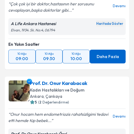
Çok çok iyi bir doktor,hastasının her sorusunu
Devamı
cevaplayan,başka doktorlar gibi...
A Life Ankara Hastanesi
Haritada Göster
Elvan, 1934. Sk. No:4, 06794
En Yakın Saatler
10 Ağu
10 Ağu
10 Ağu
Daha Fazla
09:00
09:30
10:00
Prof. Dr. Onur Karabacak
Kadın Hastalıkları ve Doğum
Ankara
, Çankaya
5
(
2
Değerlendirme)
Onur hocam hem endometriozis rahatsizligimi tedavi
Devamı
etti hemde tüp bebek...