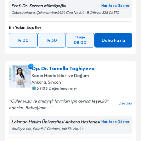
Prof. Dr. Sezcan Mümüşoğlu
Haritada Göster
Cubes Ankara, Çukurambar,1424 Cad No 6/1- B Ofis no 328 06510
En Yakın Saatler
14 Ağu
14:00
14:30
Daha Fazla
08:00
Op. Dr. Tamella Taghiyeva
Kadın Hastalıkları ve Doğum
Ankara
, Sincan
5
(
103
Değerlendirme)
Güler yüzü ve anlayışlı tavırları için ayrıca teşekkür
Devamı
ederim. Bebeğimin...
Lokman Hekim Üniversitesi Ankara Hastanesi
Haritada Göster
Andiçen Mh, Polatlı 2 Caddesi, İdil Sk. No:44