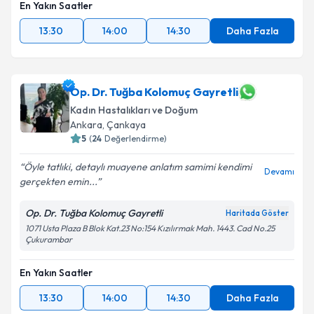
En Yakın Saatler
13:30
14:00
14:30
Daha Fazla
Op. Dr. Tuğba Kolomuç Gayretli
Kadın Hastalıkları ve Doğum
Ankara
, Çankaya
5
(
24
Değerlendirme)
Öyle tatlıki, detaylı muayene anlatım samimi kendimi
Devamı
gerçekten emin...
Op. Dr. Tuğba Kolomuç Gayretli
Haritada Göster
1071 Usta Plaza B Blok Kat.23 No:154 Kızılırmak Mah. 1443. Cad No.25
Çukurambar
En Yakın Saatler
13:30
14:00
14:30
Daha Fazla