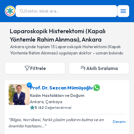
Doktor, klinik ara...
Laparoskopik Histerektomi (Kapalı
Yöntemle Rahim Alınması), Ankara
Ankara
içinde toplam
13
Laparoskopik Histerektomi (Kapalı
Yöntemle Rahim Alınması)
uygulayan doktor - uzman bulundu
Filtrele
Akıllı Sıralama
Prof. Dr. Sezcan Mümüşoğlu
Kadın Hastalıkları ve Doğum
Ankara
, Çankaya
5
(
62
Değerlendirme)
Bilgisi, tecrübesi, farklı çözüm yollarını bulma ve en
Devamı
önemlisi hastasını...