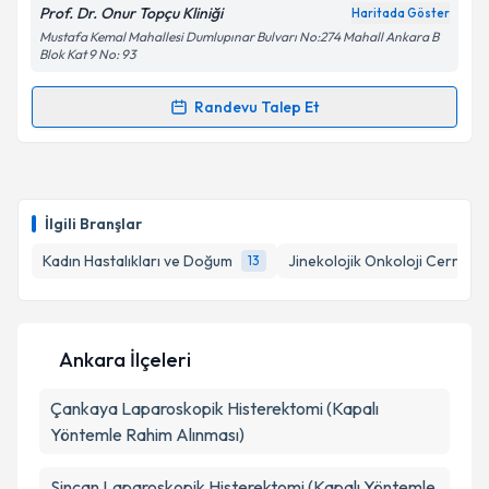
Prof. Dr. Onur Topçu Kliniği
Haritada Göster
Kişisel verilerimin işlenmesine ilişkin
Aydınlatma
Mustafa Kemal Mahallesi Dumlupınar Bulvarı No:274 Mahall Ankara B
Metni
'ni okudum ve kişisel verilerimin belirtilen
Blok Kat 9 No: 93
kapsamda işlenmesini kabul ediyorum.
Randevu Talep Et
Randevu Takvimi Talebi
Takvim Talebini Gönder
Prof. Dr. Hasan Onur Topçu
için randevu takvimi
talebi oluşturun. Size bu uzmandan randevu almanız
İlgili Branşlar
için bir takvim hazırlandığında e-posta ile
bilgilendireceğiz.
Kadın Hastalıkları ve Doğum
Jinekolojik Onkoloji Cerrahis
13
E-posta Adresiniz
Ankara İlçeleri
Çankaya
Kişisel verilerimin işlenmesine ilişkin
Laparoskopik Histerektomi (Kapalı
Aydınlatma
Metni
'ni okudum ve kişisel verilerimin belirtilen
Yöntemle Rahim Alınması)
kapsamda işlenmesini kabul ediyorum.
Sincan
Laparoskopik Histerektomi (Kapalı Yöntemle