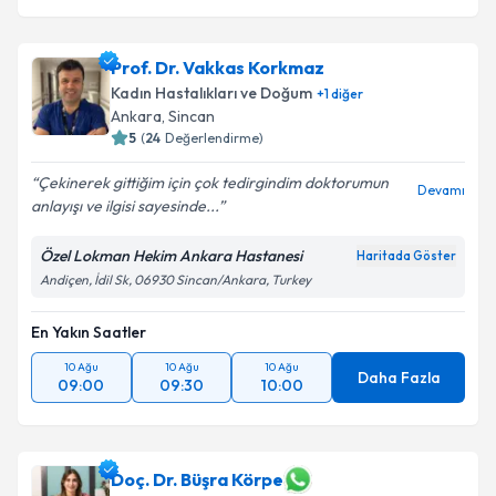
Prof. Dr. Vakkas Korkmaz
Kadın Hastalıkları ve Doğum
+
1
diğer
Ankara
, Sincan
5
(
24
Değerlendirme)
Çekinerek gittiğim için çok tedirgindim doktorumun
Devamı
anlayışı ve ilgisi sayesinde...
Özel Lokman Hekim Ankara Hastanesi
Haritada Göster
Andiçen, İdil Sk, 06930 Sincan/Ankara, Turkey
En Yakın Saatler
10 Ağu
10 Ağu
10 Ağu
Daha Fazla
09:00
09:30
10:00
Doç. Dr. Büşra Körpe