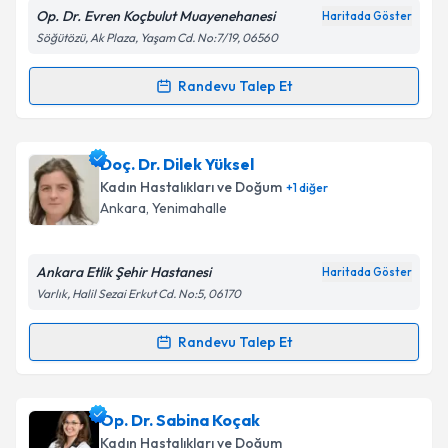
Op. Dr. Evren Koçbulut Muayenehanesi
Haritada Göster
Kişisel verilerimin işlenmesine ilişkin
Aydınlatma
Söğütözü, Ak Plaza, Yaşam Cd. No:7/19, 06560
Metni
'ni okudum ve kişisel verilerimin belirtilen
kapsamda işlenmesini kabul ediyorum.
Randevu Talep Et
Randevu Takvimi Talebi
Takvim Talebini Gönder
Op. Dr. Evren Koçbulut
için randevu takvimi talebi
Doç. Dr. Dilek Yüksel
oluşturun. Size bu uzmandan randevu almanız için bir
Kadın Hastalıkları ve Doğum
+
1
diğer
takvim hazırlandığında e-posta ile bilgilendireceğiz.
Ankara
, Yenimahalle
E-posta Adresiniz
Ankara Etlik Şehir Hastanesi
Haritada Göster
Varlık, Halil Sezai Erkut Cd. No:5, 06170
Kişisel verilerimin işlenmesine ilişkin
Aydınlatma
Randevu Talep Et
Randevu Takvimi Talebi
Metni
'ni okudum ve kişisel verilerimin belirtilen
kapsamda işlenmesini kabul ediyorum.
Doç. Dr. Dilek Yüksel
için randevu takvimi talebi
Op. Dr. Sabina Koçak
oluşturun. Size bu uzmandan randevu almanız için bir
Takvim Talebini Gönder
Kadın Hastalıkları ve Doğum