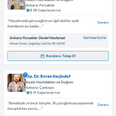
takvim hazırlandığında e-posta ile bilgilendireceğiz.
Takvim Talebini Gönder
Ankara
, Pursaklar
5
(
15
Değerlendirme)
E-posta Adresiniz
Hayatınızda göruceğiniz en ilgili doktor aylık
Devamı
hamileyim bu kadar...
Ankara Pursaklar Devlet Hastanesi
Haritada Göster
Kişisel verilerimin işlenmesine ilişkin
Aydınlatma
Mimar Sinan, Çağatay Cad No:39, 06145
Metni
'ni okudum ve kişisel verilerimin belirtilen
kapsamda işlenmesini kabul ediyorum.
Randevu Talep Et
Randevu Takvimi Talebi
Takvim Talebini Gönder
Op. Dr. Sitare Kızmaz
için randevu takvimi talebi
Op. Dr. Evren Koçbulut
oluşturun. Size bu uzmandan randevu almanız için bir
Kadın Hastalıkları ve Doğum
takvim hazırlandığında e-posta ile bilgilendireceğiz.
Ankara
, Çankaya
5
(
9
Değerlendirme)
E-posta Adresiniz
Kendisiyle yıl önce tanıştık. İlk çocuğumuza sayesinde
Devamı
kavuştuktan sonra,...