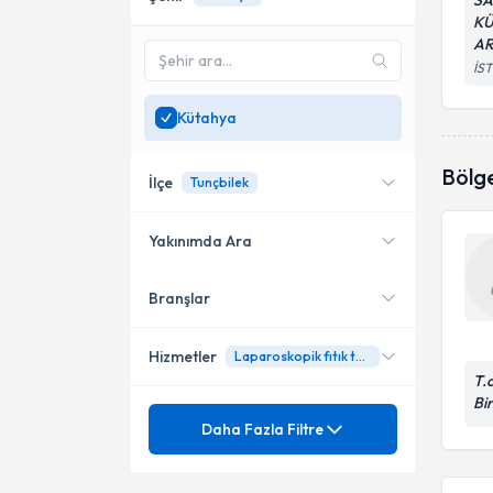
SA
KÜ
AR
İS
Kütahya
Bölg
İlçe
Tunçbilek
Yakınımda Ara
Branşlar
Konumuma yakın uzmanları
Merkez
göster
Tunçbilek
Hizmetler
Laparoskopik fıtık tedavisi
T.
Bir
Mezuniyet
Genel Cerrahi
Daha Fazla Filtre
Ünvan
Acil cerrahi