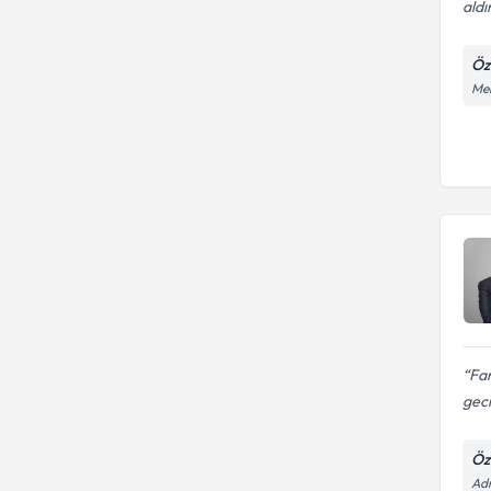
aldı
Öz
Mer
Far
gecı
Öz
Adn