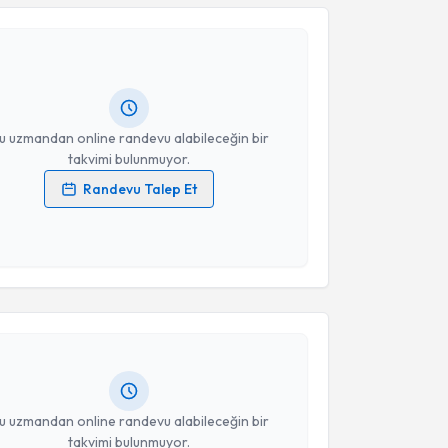
 Karaçor
için randevu takvimi talebi oluşturun. Size
Takvim Talebini Gönder
 randevu almanız için bir takvim hazırlandığında e-
lgilendireceğiz.
resiniz
u uzmandan online randevu alabileceğin bir
takvimi bulunmuyor.
Randevu Talep Et
 verilerimin işlenmesine ilişkin
Aydınlatma Metni
'ni
 ve kişisel verilerimin belirtilen kapsamda
akvimi Talebi
esini kabul ediyorum.
Takvim Talebini Gönder
 Vuruşkaner
için randevu takvimi talebi oluşturun.
andan randevu almanız için bir takvim
ında e-posta ile bilgilendireceğiz.
resiniz
u uzmandan online randevu alabileceğin bir
takvimi bulunmuyor.