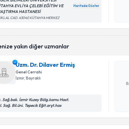
ĞLIK BİLİMLERİ ÜNİVERSİTESİ
TAHYA EVLİYA ÇELEBİ EĞİTİM VE
Haritada Göster
Kişisel
AŞTIRMA HASTANESİ
okudum
TİKLAL CAD. 43040 KÜTAHYA MERKEZ
işlenm
Randevu T
enize yakın diğer uzmanlar
Uzm. Dr. D
Size bu uzm
Uzm. Dr. Dilaver Ermiş
hazırlandığ
Genel Cerrahi
E-posta Ad
İzmir
, Bayraklı
B
c. Sağ.bak. İzmir Kuzey Bölg.kamu Hast.
Randevu T
Kişisel
l. Sağ. Bil.üni. Tepecik Eğit.arşt.has
okudum
işlenm
Uzm. Dr. 
oluşturun. 