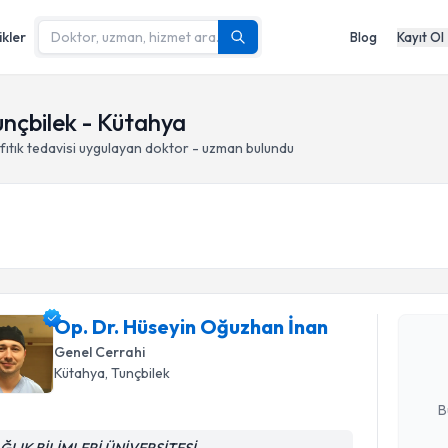
ikler
Blog
Kayıt Ol
unçbilek - Kütahya
ıtık tedavisi
uygulayan doktor - uzman bulundu
Randevu T
Op. Dr. H
Op. Dr. Hüseyin Oğuzhan İnan
oluşturun. 
hazırlandığ
Genel Cerrahi
Kütahya
, Tunçbilek
E-posta Ad
B