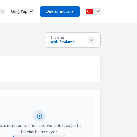
Giriş Yap
Doktor musun?
Sıralama
Akıllı Sıralama
akvimi Talebi
üseyin Oğuzhan İnan
için randevu takvimi talebi
Size bu uzmandan randevu almanız için bir takvim
ında e-posta ile bilgilendireceğiz.
resiniz
u uzmandan online randevu alabileceğin bir
takvimi bulunmuyor.