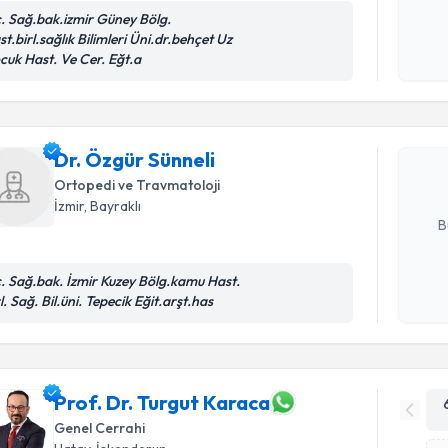
c. Sağ.bak.izmir Güney Bölg.
t.birl.sağlık Bilimleri Üni.dr.behçet Uz
Kişisel
Randevu T
cuk Hast. Ve Cer. Eğt.a
okudum
işlenm
Dr. Özgür
uzmandan ra
Dr. Özgür Sünneli
posta ile bi
Ortopedi ve Travmatoloji
E-posta Ad
İzmir
, Bayraklı
B
c. Sağ.bak. İzmir Kuzey Bölg.kamu Hast.
Kişisel
l. Sağ. Bil.üni. Tepecik Eğit.arşt.has
okudum
işlenm
Prof. Dr. Turgut Karaca
Genel Cerrahi