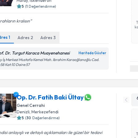
Hatay
, İskenderun
5
(
1
Değerlendirme)
rahların kralısın
ka
dres
1
Adres
2
Adres
3
of. Dr. Turgut Karaca Muayenehanesi
Haritada Göster
y İş Merkezi Mustafa Kemal Mah. Ibrahim Karaoğlanoğlu Cad.
58 Kat:10 Daire:57
Op. Dr. Fatih Baki Ültay
Genel Cerrahi
Denizli
, Merkezefendi
5
(
30
Değerlendirme)
disi anlayışlı ve detaylı açıklamaları ile güzel bir tedavi