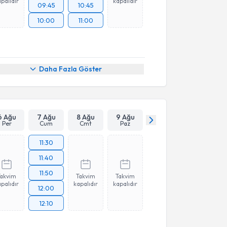
palıdır
kapalıdır
09:45
10:45
10:00
11:00
Daha Fazla Göster
6 Ağu
7 Ağu
8 Ağu
9 Ağu
Per
Cum
Cmt
Paz
11:30
11:40
11:50
Takvim
Takvim
Takvim
palıdır
kapalıdır
kapalıdır
12:00
12:10