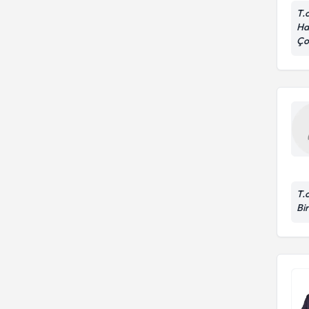
T.
Has
Ço
T.
Bir