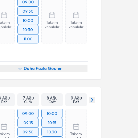
09:00
09:30
10:00
Takvim
Takvim
Takvim
palıdır
kapalıdır
kapalıdır
10:30
11:00
Daha Fazla Göster
6 Ağu
7 Ağu
8 Ağu
9 Ağu
Per
Cum
Cmt
Paz
09:00
10:00
09:15
10:15
09:30
10:30
Takvim
Takvim