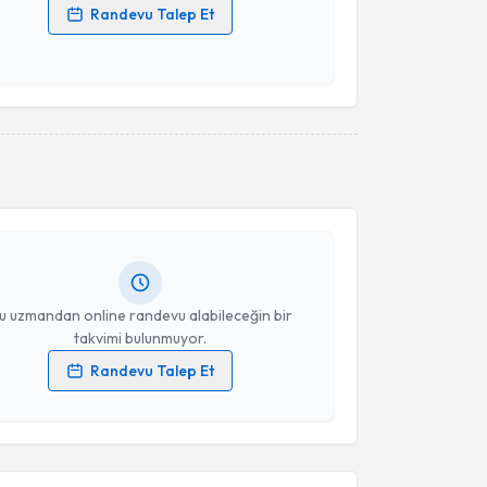
Randevu Talep Et
 verilerimin işlenmesine ilişkin
Aydınlatma Metni
'ni
 ve kişisel verilerimin belirtilen kapsamda
esini kabul ediyorum.
akvimi Talebi
Takvim Talebini Gönder
ilaver Ermiş
için randevu takvimi talebi oluşturun.
andan randevu almanız için bir takvim
ında e-posta ile bilgilendireceğiz.
resiniz
u uzmandan online randevu alabileceğin bir
takvimi bulunmuyor.
Randevu Talep Et
akvimi Talebi
 verilerimin işlenmesine ilişkin
Aydınlatma Metni
'ni
 ve kişisel verilerimin belirtilen kapsamda
esini kabul ediyorum.
Gökhan Çelikkol
için randevu takvimi talebi
Size bu uzmandan randevu almanız için bir takvim