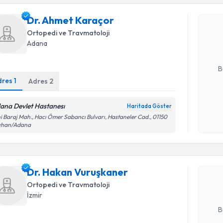
Dr. Ahmet
Dr. Ahmet Karaçor
bu uzmandan
Ortopedi ve Travmatoloji
posta ile bi
Adana
E-posta Ad
B
dres
1
Adres
2
Kişisel
ana Devlet Hastanesı
Haritada Göster
okudum
i Baraj Mah., Hacı Ömer Sabancı Bulvarı, Hastaneler Cad., 01150
Randevu T
işlenm
yhan/Adana
Dr. Hakan
Size bu uzm
Dr. Hakan Vuruşkaner
hazırlandığ
Ortopedi ve Travmatoloji
İzmir
E-posta Ad
B