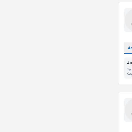
A
Ad
Yen
Se