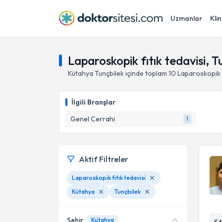
Uzmanlar
Klin
Laparoskopik fıtık tedavisi, T
Kütahya
Tunçbilek
içinde toplam
10
Laparoskopik f
İlgili Branşlar
Genel Cerrahi
1
Aktif Filtreler
Laparoskopik fıtık tedavisi
Kütahya
Tunçbilek
Şehir
Kütahya