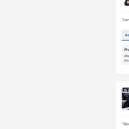
cer
A
Pr
Ata
No:
Ken