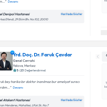
ka
m...
Devamı
el Denipol Hastanesi
Haritada Göster
kez Efendi, 29 Ekim Blv. No:102, 20010
Yrd. Doç. Dr. Faruk Çavdar
Genel Cerrahi
Yalova
, Merkez
5
(
23
Değerlendirme)
uk bey harika bır doktor inanılmaz bur amelıyat surecı
ka
rdım...
Devamı
el Atakent Hastanesi
Haritada Göster
an Menderes, Mahallesi, Ufuk Sk. No:7