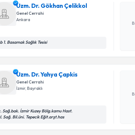
hazırlandığ
Uzm. Dr. Gökhan Çelikkol
Genel Cerrahi
E-posta Ad
Ankara
B
Randevu T
b 1. Basamak Sağlık Tesisi
Kişisel
okudum
işlenm
Uzm. Dr. 
Size bu uzm
Uzm. Dr. Yahya Çapkis
hazırlandığ
Genel Cerrahi
E-posta Ad
İzmir
, Bayraklı
B
c. Sağ.bak. İzmir Kuzey Bölg.kamu Hast.
Kişisel
l. Sağ. Bil.üni. Tepecik Eğit.arşt.has
okudum
Randevu T
işlenm