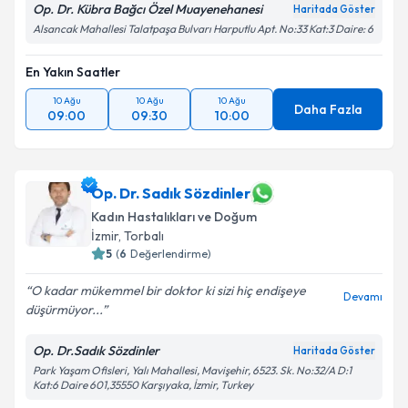
Op. Dr. Kübra Bağcı Özel Muayenehanesi
Haritada Göster
Alsancak Mahallesi Talatpaşa Bulvarı Harputlu Apt. No:33 Kat:3 Daire: 6
En Yakın Saatler
10 Ağu
10 Ağu
10 Ağu
Daha Fazla
09:00
09:30
10:00
Op. Dr. Sadık Sözdinler
Kadın Hastalıkları ve Doğum
İzmir
, Torbalı
5
(
6
Değerlendirme)
O kadar mükemmel bir doktor ki sizi hiç endişeye
Devamı
düşürmüyor...
Op. Dr.Sadık Sözdinler
Haritada Göster
Park Yaşam Ofisleri, Yalı Mahallesi, Mavişehir, 6523. Sk. No:32/A D:1
Kat:6 Daire 601,35550 Karşıyaka, İzmir, Turkey