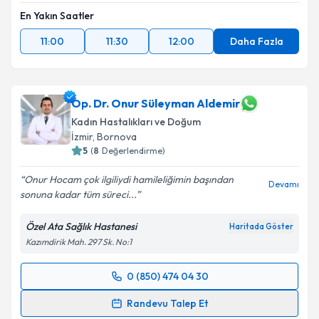
En Yakın Saatler
11:00
11:30
12:00
Daha Fazla
Op. Dr. Onur Süleyman Aldemir
Kadın Hastalıkları ve Doğum
İzmir
, Bornova
5
(
8
Değerlendirme)
Onur Hocam çok ilgiliydi hamileliğimin başından
Devamı
sonuna kadar tüm süreci...
Özel Ata Sağlık Hastanesi
Haritada Göster
Kazımdirik Mah. 297 Sk. No:1
0 (850) 474 04 30
Randevu Takvimi Talebi
Randevu Talep Et