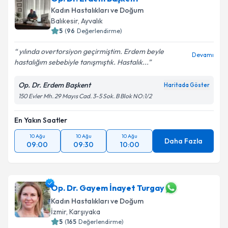
Kadın Hastalıkları ve Doğum
Balıkesir
, Ayvalık
5
(
96
Değerlendirme)
yılında overtorsiyon geçirmiştim. Erdem beyle
Devamı
hastalığım sebebiyle tanışmıştık. Hastalık...
Op. Dr. Erdem Başkent
Haritada Göster
150 Evler Mh. 29 Mayıs Cad. 3-5 Sok. B Blok NO:1/2
En Yakın Saatler
10 Ağu
10 Ağu
10 Ağu
Daha Fazla
09:00
09:30
10:00
Op. Dr. Gayem İnayet Turgay
Kadın Hastalıkları ve Doğum
İzmir
, Karşıyaka
5
(
165
Değerlendirme)