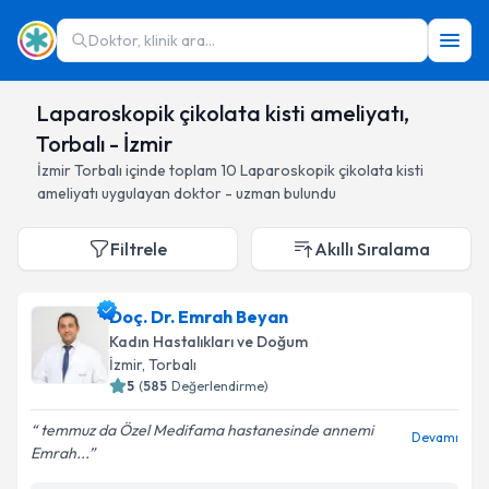
Doktor, klinik ara...
Laparoskopik çikolata kisti ameliyatı,
Torbalı - İzmir
İzmir
Torbalı
içinde toplam
10
Laparoskopik çikolata kisti
ameliyatı
uygulayan doktor - uzman bulundu
Filtrele
Akıllı Sıralama
Doç. Dr. Emrah Beyan
Kadın Hastalıkları ve Doğum
İzmir
, Torbalı
5
(
585
Değerlendirme)
temmuz da Özel Medifama hastanesinde annemi
Devamı
Emrah...