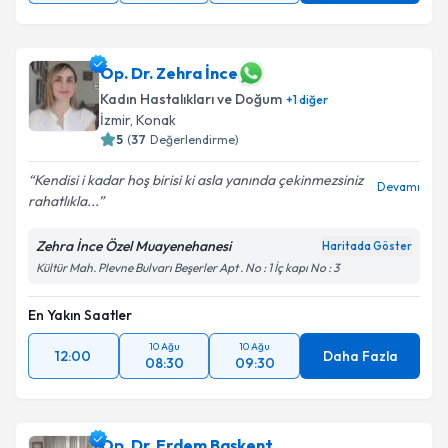
Op. Dr. Zehra İnce
Kadın Hastalıkları ve Doğum
+
1
diğer
İzmir
, Konak
5
(
37
Değerlendirme)
Kendisi i kadar hoş birisi ki asla yanında çekinmezsiniz
Devamı
rahatlıkla...
Zehra İnce Özel Muayenehanesi
Haritada Göster
Kültür Mah. Plevne Bulvarı Beşerler Apt . No : 1 İç kapı No : 3
En Yakın Saatler
10 Ağu
10 Ağu
12:00
Daha Fazla
08:30
09:30
Op. Dr. Erdem Başkent