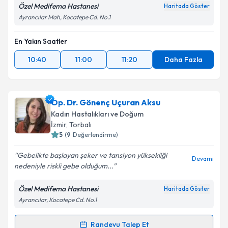
Özel Medifema Hastanesi
Haritada Göster
Ayrancılar Mah, Kocatepe Cd. No.1
En Yakın Saatler
10:40
11:00
11:20
Daha Fazla
Op. Dr. Gönenç Uçuran Aksu
Kadın Hastalıkları ve Doğum
İzmir
, Torbalı
5
(
9
Değerlendirme)
Gebelikte başlayan şeker ve tansiyon yüksekliği
Devamı
nedeniyle riskli gebe olduğum...
Özel Medifema Hastanesi
Haritada Göster
Ayrancılar, Kocatepe Cd. No.1
Randevu Talep Et