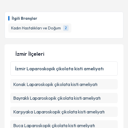
oluşturun. Size bu uzmandan randevu almanız için bir
takvim hazırlandığında e-posta ile bilgilendireceğiz.
İlgili Branşlar
E-posta Adresiniz
Kadın Hastalıkları ve Doğum
2
Kişisel verilerimin işlenmesine ilişkin
Aydınlatma
İzmir İlçeleri
Metni
'ni okudum ve kişisel verilerimin belirtilen
kapsamda işlenmesini kabul ediyorum.
İzmir
Laparoskopik çikolata kisti ameliyatı
Takvim Talebini Gönder
Konak
Laparoskopik çikolata kisti ameliyatı
Bayraklı
Laparoskopik çikolata kisti ameliyatı
Karşıyaka
Laparoskopik çikolata kisti ameliyatı
Buca
Laparoskopik çikolata kisti ameliyatı