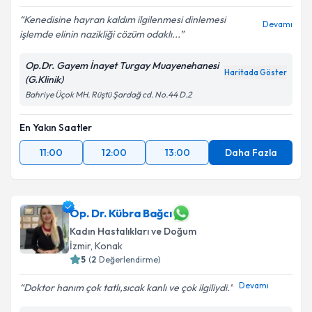
Kenedisine hayran kaldım ilgilenmesi dinlemesi
Devamı
işlemde elinin nazikliği cözüm odaklı...
Op.Dr. Gayem İnayet Turgay Muayenehanesi
Haritada Göster
(G.Klinik)
Bahriye Üçok MH. Rüştü Şardağ cd. No.44 D.2
En Yakın Saatler
11:00
12:00
13:00
Daha Fazla
Op. Dr. Kübra Bağcı
Kadın Hastalıkları ve Doğum
İzmir
, Konak
5
(
2
Değerlendirme)
Devamı
Doktor hanım çok tatlı,sıcak kanlı ve çok ilgiliydi.️