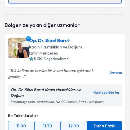
Randevu Takvimi Talebi
Op. Dr. Gönenç Uçuran Aksu
için randevu takvimi
Bölgenize yakın diğer uzmanlar
talebi oluşturun. Size bu uzmandan randevu almanız
için bir takvim hazırlandığında e-posta ile
bilgilendireceğiz.
Op. Dr. Sibel Barut
Kadın Hastalıkları ve Doğum
E-posta Adresiniz
İzmir
, Menderes
5
(
30
Değerlendirme)
Tek kelime ile harika bir insan hocam iyiki denk
Devamı
geldim...
Kişisel verilerimin işlenmesine ilişkin
Aydınlatma
Metni
'ni okudum ve kişisel verilerimin belirtilen
kapsamda işlenmesini kabul ediyorum.
Op. Dr. Sibel Barut Kadın Hastalıkları ve
Haritada Göster
Doğum
Kasımpaşa Mah. Atatürk cad. No:99, Daire:1, Kat:1, Olsa plaza,
Takvim Talebini Gönder
En Yakın Saatler
11:00
11:30
12:00
Daha Fazla