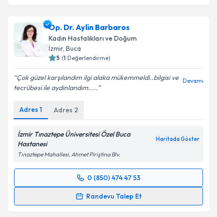
Op. Dr. Onur Süleyman Aldemir
için randevu
takvimi talebi oluşturun. Size bu uzmandan randevu
Op. Dr. Aylin Barbaros
almanız için bir takvim hazırlandığında e-posta ile
bilgilendireceğiz.
Kadın Hastalıkları ve Doğum
İzmir
, Buca
E-posta Adresiniz
5
(
1
Değerlendirme)
Çok güzel karşılandım ilgi alaka mükemmeldi..bilgisi ve
Devamı
tecrübesi ile aydınlandım.....
Kişisel verilerimin işlenmesine ilişkin
Aydınlatma
Adres
1
Adres
2
Metni
'ni okudum ve kişisel verilerimin belirtilen
kapsamda işlenmesini kabul ediyorum.
İzmir Tınaztepe Üniversitesi Özel Buca
Haritada Göster
Hastanesi
Takvim Talebini Gönder
Tınaztepe Mahallesi, Ahmet Piriştina Blv.
0 (850) 474 47 53
Randevu Takvimi Talebi
Randevu Talep Et
Op. Dr. Aylin Barbaros
için randevu takvimi talebi