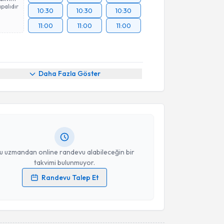
palıdır
10:30
10:30
10:30
11:00
11:00
11:00
akvimi Talebi
Daha Fazla Göster
cüment Halil Ünal
için randevu takvimi talebi
Size bu uzmandan randevu almanız için bir takvim
ında e-posta ile bilgilendireceğiz.
resiniz
u uzmandan online randevu alabileceğin bir
takvimi bulunmuyor.
Randevu Talep Et
 verilerimin işlenmesine ilişkin
Aydınlatma Metni
'ni
 ve kişisel verilerimin belirtilen kapsamda
esini kabul ediyorum.