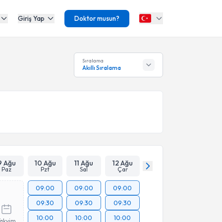
Giriş Yap
Doktor musun?
Sıralama
Akıllı Sıralama
9 Ağu
10 Ağu
11 Ağu
12 Ağu
Paz
Pzt
Sal
Çar
09:00
09:00
09:00
09:30
09:30
09:30
10:00
10:00
10:00
Takvim