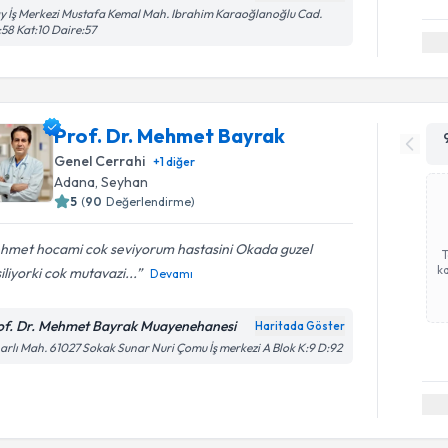
y İş Merkezi Mustafa Kemal Mah. Ibrahim Karaoğlanoğlu Cad.
58 Kat:10 Daire:57
Prof. Dr. Mehmet Bayrak
Genel Cerrahi
+
1
diğer
Adana
, Seyhan
5
(
90
Değerlendirme)
hmet hocami cok seviyorum hastasini Okada guzel
ka
iliyorki cok mutavazi...
Devamı
of. Dr. Mehmet Bayrak Muayenehanesi
Haritada Göster
arlı Mah. 61027 Sokak Sunar Nuri Çomu İş merkezi A Blok K:9 D:92