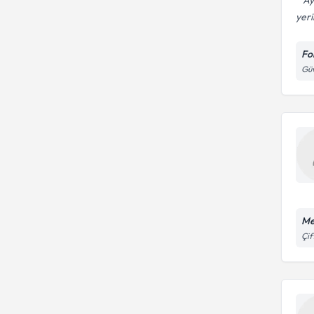
“Ay
yeri
Fo
Güv
Me
Çif