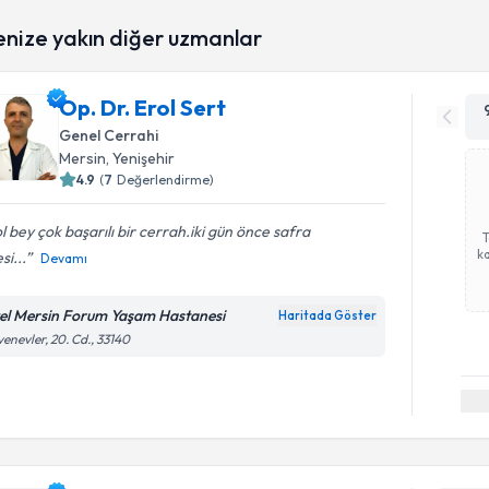
enize yakın diğer uzmanlar
Op. Dr. Erol Sert
Genel Cerrahi
Mersin
, Yenişehir
4.9
(
7
Değerlendirme)
l bey çok başarılı bir cerrah.iki gün önce safra
ka
si...
Devamı
el Mersin Forum Yaşam Hastanesi
Haritada Göster
enevler, 20. Cd., 33140
Randevu T