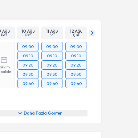
Takvim Talebini Gönder
9 Ağu
10 Ağu
11 Ağu
12 Ağu
Paz
Pzt
Sal
Çar
09:00
09:00
09:00
09:10
09:10
09:10
09:20
09:20
09:20
Takvim
palıdır
09:30
09:30
09:30
09:40
09:40
09:40
Daha Fazla Göster
akvimi Talebi