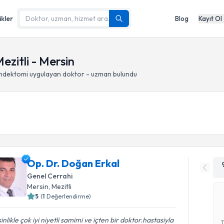
ikler
Blog
Kayıt Ol
zitli - Mersin
ndektomi
uygulayan doktor - uzman bulundu
Op. Dr. Doğan Erkal
Genel Cerrahi
Mersin
, Mezitli
5
(
1
Değerlendirme)
inlikle çok iyi niyetli samimi ve içten bir doktor.hastasiyla