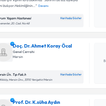
nası iştir kişinin lafa bakılmaz” Sanırım bu söz layıkıyla
ni buluyor.Hekimliğinin...
Devamı
Kişisel
okudum
rum Yaşam Hastanesi
Haritada Göster
Randevu T
işlenm
enevler, 20. Cad. No:48
Doç. Dr. 
oluşturun. 
Doç. Dr. Ahmet Koray Öcal
hazırlandığ
Genel Cerrahi
E-posta Ad
Mersin
B
rsin Ün. Tıp Fak.h
Haritada Göster
Randevu T
Kişisel
tlikköy, Mersin Ünv., 33110 Yenişehir/Mersin
okudum
işlenm
Prof. Dr. 
Size bu uzm
Prof. Dr. K.süha Aydın
hazırlandığ