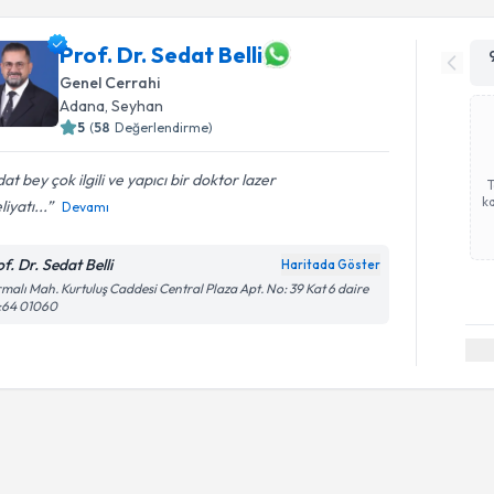
Prof. Dr. Sedat Belli
Genel Cerrahi
Adana
, Seyhan
5
(
58
Değerlendirme)
at bey çok ilgili ve yapıcı bir doktor lazer
ka
iyatı...
Devamı
f. Dr. Sedat Belli
Haritada Göster
malı Mah. Kurtuluş Caddesi Central Plaza Apt. No: 39 Kat 6 daire
:64 01060