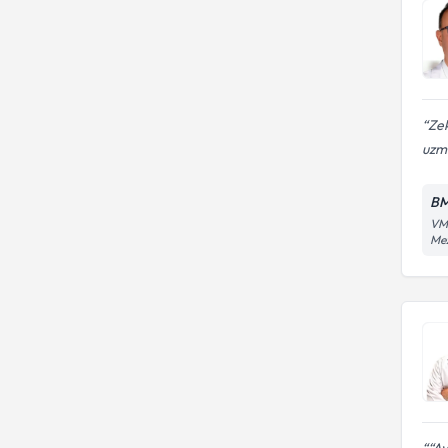
kanserleri)
Zek
uzma
BM
VM 
Mez