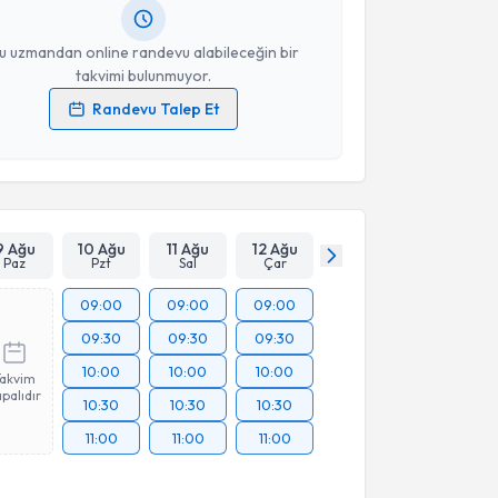
resiniz
u uzmandan online randevu alabileceğin bir
takvimi bulunmuyor.
Randevu Talep Et
 verilerimin işlenmesine ilişkin
Aydınlatma Metni
'ni
 ve kişisel verilerimin belirtilen kapsamda
esini kabul ediyorum.
Takvim Talebini Gönder
9 Ağu
10 Ağu
11 Ağu
12 Ağu
Paz
Pzt
Sal
Çar
09:00
09:00
09:00
09:30
09:30
09:30
10:00
10:00
10:00
Takvim
palıdır
10:30
10:30
10:30
11:00
11:00
11:00