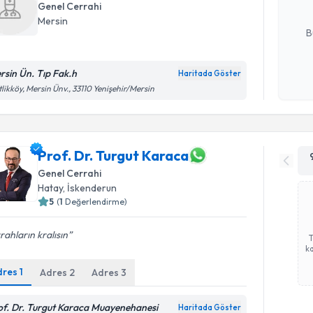
Genel Cerrahi
E-posta Ad
Mersin
B
rsin Ün. Tıp Fak.h
Haritada Göster
Kişisel
tlikköy, Mersin Ünv., 33110 Yenişehir/Mersin
okudum
işlenm
Prof. Dr. Turgut Karaca
Genel Cerrahi
Hatay
, İskenderun
5
(
1
Değerlendirme)
rahların kralısın
ka
dres
1
Adres
2
Adres
3
of. Dr. Turgut Karaca Muayenehanesi
Haritada Göster