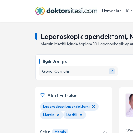
Uzmanlar
Klin
Laparoskopik apendektomi, Me
Mersin
Mezitli
içinde toplam
10
Laparoskopik ape
İlgili Branşlar
Genel Cerrahi
2
Aktif Filtreler
Laparoskopik apendektomi
Mersin
Mezitli
Kes
Şehir
Mersin