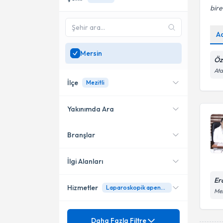
bire
A
Mersin
Öz
Ata
İlçe
Mezitli
Yakınımda Ara
Branşlar
Konumuma yakın uzmanları
Akdeniz
göster
Mezitli
İlgi Alanları
Yenişehir
Er
Hizmetler
Laparoskopik apendektomi
Genel Cerrahi
Mez
Tarsus
Mezuniyet
Safra Kesesi İltihabı
Daha Fazla Filtre
Toroslar