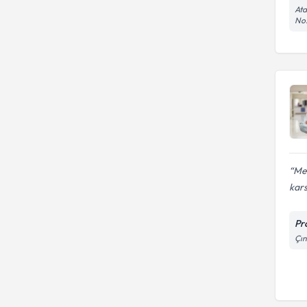
Ata
No:
Me
kars
Pr
Çın