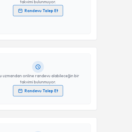
takvimi bulunmuyor.
Randevu Talep Et
 verilerimin işlenmesine ilişkin
Aydınlatma Metni
'ni
 ve kişisel verilerimin belirtilen kapsamda
akvimi Talebi
esini kabul ediyorum.
Ahmet Koray Öcal
için randevu takvimi talebi
Takvim Talebini Gönder
Size bu uzmandan randevu almanız için bir takvim
ında e-posta ile bilgilendireceğiz.
resiniz
u uzmandan online randevu alabileceğin bir
takvimi bulunmuyor.
Randevu Talep Et
akvimi Talebi
 verilerimin işlenmesine ilişkin
Aydınlatma Metni
'ni
 ve kişisel verilerimin belirtilen kapsamda
esini kabul ediyorum.
K.süha Aydın
için randevu takvimi talebi oluşturun.
andan randevu almanız için bir takvim
ında e-posta ile bilgilendireceğiz.
Takvim Talebini Gönder