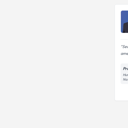
Sed
amel
Pro
Hur
No