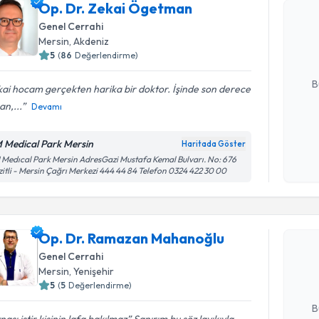
Op. Dr. Zekai Ögetman
Op. Dr. Z
Size bu uzm
Genel Cerrahi
hazırlandığ
Mersin
, Akdeniz
5
(
86
Değerlendirme)
E-posta Ad
B
ai hocam gerçekten harika bir doktor. İşinde son derece
n,...
Devamı
Kişisel
 Medical Park Mersin
Haritada Göster
okudum
Medıcal Park Mersin AdresGazi Mustafa Kemal Bulvarı. No: 676
işlenm
itli - Mersin Çağrı Merkezi 444 44 84 Telefon 0324 422 30 00
Randevu T
Op. Dr. 
Op. Dr. Ramazan Mahanoğlu
oluşturun. 
Genel Cerrahi
hazırlandığ
Mersin
, Yenişehir
5
(
5
Değerlendirme)
E-posta Ad
B