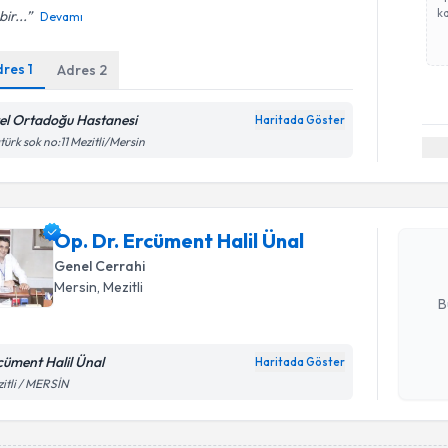
ka
bir...
Devamı
dres
1
Adres
2
el Ortadoğu Hastanesi
Haritada Göster
Randevu T
türk sok no:11 Mezitli/Mersin
Op. Dr. Er
oluşturun. 
Op. Dr. Ercüment Halil Ünal
hazırlandığ
Genel Cerrahi
E-posta Ad
Mersin
, Mezitli
B
cüment Halil Ünal
Haritada Göster
Kişisel
itli / MERSİN
okudum
işlenm