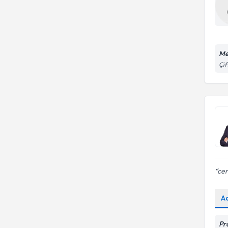
Me
Çif
cer
A
Pr