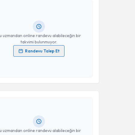
ekai Ögetman
için randevu takvimi talebi oluşturun.
andan randevu almanız için bir takvim
ında e-posta ile bilgilendireceğiz.
resiniz
u uzmandan online randevu alabileceğin bir
takvimi bulunmuyor.
Randevu Talep Et
 verilerimin işlenmesine ilişkin
Aydınlatma Metni
'ni
 ve kişisel verilerimin belirtilen kapsamda
esini kabul ediyorum.
akvimi Talebi
Takvim Talebini Gönder
Ramazan Mahanoğlu
için randevu takvimi talebi
Size bu uzmandan randevu almanız için bir takvim
ında e-posta ile bilgilendireceğiz.
resiniz
u uzmandan online randevu alabileceğin bir