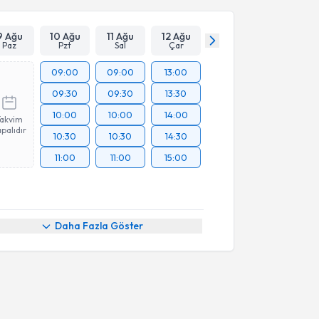
9 Ağu
10 Ağu
11 Ağu
12 Ağu
Paz
Pzt
Sal
Çar
09:00
09:00
13:00
09:30
09:30
13:30
10:00
10:00
14:00
Takvim
palıdır
10:30
10:30
14:30
11:00
11:00
15:00
Daha Fazla Göster