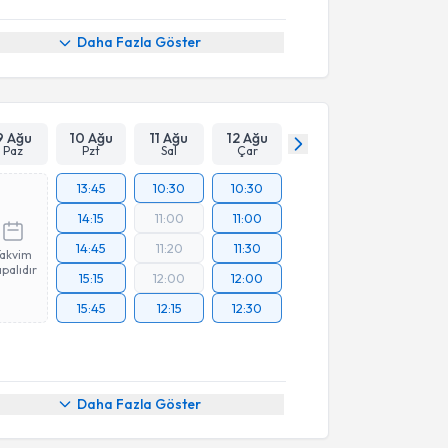
Daha Fazla Göster
9 Ağu
10 Ağu
11 Ağu
12 Ağu
Paz
Pzt
Sal
Çar
13:45
10:30
10:30
14:15
11:00
11:00
14:45
11:20
11:30
Takvim
palıdır
15:15
12:00
12:00
15:45
12:15
12:30
Daha Fazla Göster