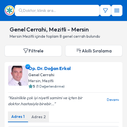
Doktor, klinik ara...
Genel Cerrahi, Mezitli - Mersin
Mersin
Mezitli
içinde toplam
8
genel cerrah
bulundu
Filtrele
Akıllı Sıralama
Op. Dr. Doğan Erkal
Genel Cerrahi
Mersin
,
Mezitli
5
(
1
Değerlendirme)
Kesinlikle çok iyi niyetli samimi ve içten bir
Devamı
doktor.hastasiyla birebir...
Adres
1
Adres
2