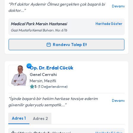
Prf doktor Aydemir Ölmez gerçekten çok başarılı bi
Devamı
doktor...
Medical Park Mersin Hastanesi
Haritada Göster
Kişisel verilerimin işlenmesine ilişkin
Aydınlatma
Gazi Mustafa Kemal Bulvarı. No: 676
Metni
'ni okudum ve kişisel verilerimin belirtilen
kapsamda işlenmesini kabul ediyorum.
Randevu Talep Et
Randevu Takvimi Talebi
Takvim Talebini Gönder
Prof. Dr. Aydemir Ölmez
için randevu takvimi talebi
Op. Dr. Erdal Cücük
oluşturun. Size bu uzmandan randevu almanız için bir
Genel Cerrahi
takvim hazırlandığında e-posta ile bilgilendireceğiz.
Mersin
,
Mezitli
5
(
1
Değerlendirme)
E-posta Adresiniz
İşinde başarılı bir hekim herkese tavsiye ederim
Devamı
güvenilir guleryuzlu sempatik...
Adres
1
Adres
2
Kişisel verilerimin işlenmesine ilişkin
Aydınlatma
Metni
'ni okudum ve kişisel verilerimin belirtilen
kapsamda işlenmesini kabul ediyorum.