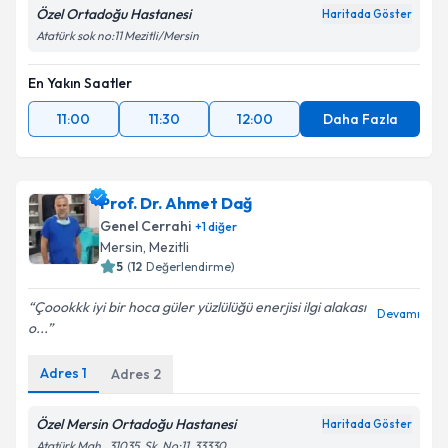
Özel Ortadoğu Hastanesi
Haritada Göster
Atatürk sok no:11 Mezitli/Mersin
En Yakın Saatler
11:00
11:30
12:00
Daha Fazla
Prof. Dr. Ahmet Dağ
Genel Cerrahi
+
1
diğer
Mersin
,
Mezitli
5
(
12
Değerlendirme)
Çoookkk iyi bir hoca güler yüzlülüğü enerjisi ilgi alakası
Devamı
o...
Adres
1
Adres
2
Özel Mersin Ortadoğu Hastanesi
Haritada Göster
Atatürk Mah., 31035. Sk. No:11, 33330