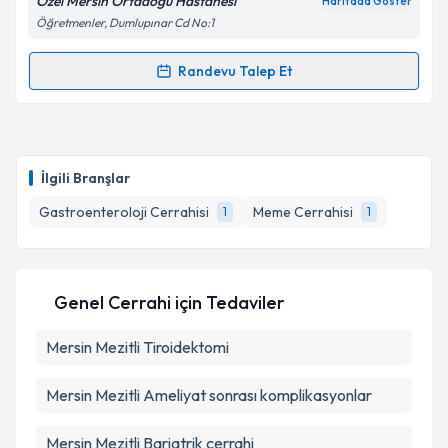
Özel Mersin Ortadoğu Hastanesi
Haritada Göster
Öğretmenler, Dumlupınar Cd No:1
Takvim Talebini Gönder
Randevu Talep Et
Randevu Takvimi Talebi
Op. Dr. Erdal Cücük
için randevu takvimi talebi
oluşturun. Size bu uzmandan randevu almanız için bir
İlgili Branşlar
takvim hazırlandığında e-posta ile bilgilendireceğiz.
Gastroenteroloji Cerrahisi
Meme Cerrahisi
1
1
E-posta Adresiniz
Genel Cerrahi
için Tedaviler
Kişisel verilerimin işlenmesine ilişkin
Aydınlatma
Mersin Mezitli Tiroidektomi
Metni
'ni okudum ve kişisel verilerimin belirtilen
kapsamda işlenmesini kabul ediyorum.
Mersin Mezitli Ameliyat sonrası komplikasyonlar
Takvim Talebini Gönder
Mersin Mezitli Bariatrik cerrahi