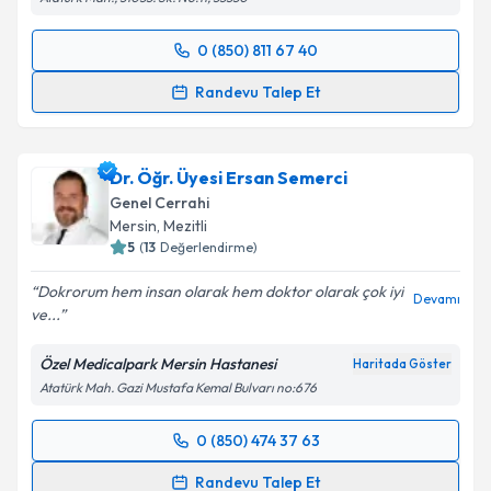
0 (850) 811 67 40
Randevu Takvimi Talebi
Randevu Talep Et
Prof. Dr. Ahmet Dağ
için randevu takvimi talebi
oluşturun. Size bu uzmandan randevu almanız için bir
Dr. Öğr. Üyesi Ersan Semerci
takvim hazırlandığında e-posta ile bilgilendireceğiz.
Genel Cerrahi
E-posta Adresiniz
Mersin
,
Mezitli
5
(
13
Değerlendirme)
Dokrorum hem insan olarak hem doktor olarak çok iyi
Devamı
ve...
Kişisel verilerimin işlenmesine ilişkin
Aydınlatma
Metni
'ni okudum ve kişisel verilerimin belirtilen
Özel Medicalpark Mersin Hastanesi
Haritada Göster
kapsamda işlenmesini kabul ediyorum.
Atatürk Mah. Gazi Mustafa Kemal Bulvarı no:676
Takvim Talebini Gönder
0 (850) 474 37 63
Randevu Takvimi Talebi
Randevu Talep Et