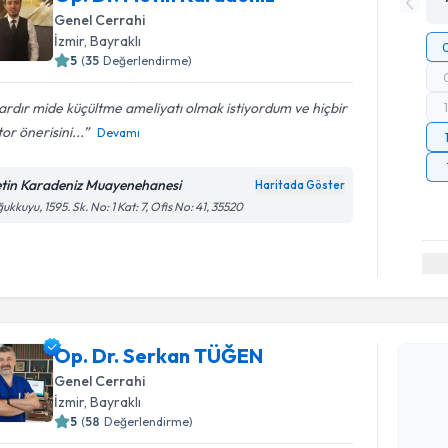
Genel Cerrahi
İzmir
, Bayraklı
5
(
35
Değerlendirme)
lardır mide küçültme ameliyatı olmak istiyordum ve hiçbir
or önerisini...
Devamı
tin Karadeniz Muayenehanesi
Haritada Göster
ukkuyu, 1595. Sk. No: 1 Kat: 7, Ofis No: 41, 35520
Randevu T
Op. Dr. Serkan TÜĞEN
Op. Dr. S
Size bu uzm
Genel Cerrahi
hazırlandığ
İzmir
, Bayraklı
5
(
58
Değerlendirme)
E-posta Ad