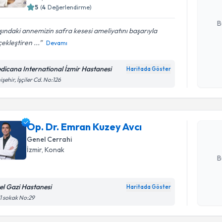
5
(
4
Değerlendirme)
E-posta Ad
B
ındaki annemizin safra kesesi ameliyatını başarıyla
ekleştiren ...
Devamı
Kişisel
okudum
dicana International İzmir Hastanesi
Haritada Göster
Randevu T
işlenm
işehir, İşçiler Cd. No:126
Op. Dr. E
oluşturun. 
Op. Dr. Emran Kuzey Avcı
hazırlandığ
Genel Cerrahi
E-posta Ad
İzmir
, Konak
B
el Gazi Hastanesi
Haritada Göster
Kişisel
1 sokak No:29
okudum
işlenm