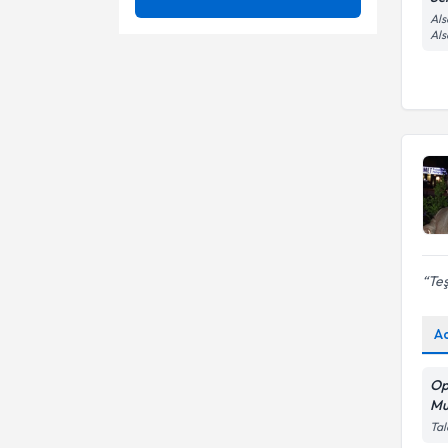
Als
Adenokarsinom
Mezuniyet
Al
Bornova
Acil cerrahi
Akut Apandist
Urla
Ameliyat sonrası
Uzmanlık Alınan Kurum
Allianz Sigorta
komplikasyonlar
Ameliyat Yeri Fıtığı
Ameliyat yeri fıtığı
Anadolu Sigorta
Ünvan
ONDOKUZ MAYIS
Ameliyatsız Estetik Yöntemleri
Anal bölge (makat) kanserleri
ÜNIVERSITESI
Demir Hayat
Anal bölge hastalıkları (fistül
DOKUZ EYLÜL ÜNIVERSITESI
Anal fissür tanı ve tedavisi
,makat çatlağı,basur)
Anal Bölge Hastalıkları
Anal fissür
Op. Dr.
Te
Anal Fissür (Makat Çatlağı)
Anal fistül
Anal Fistül
A
Anorektal bölge cerrahisi
Anal Yetmezliğin tedavisinde
Anorektal hastalıklar
Op
Dermis-Fat Grefti
(hemoroid, anal fissür, fistül )
Mu
Anorektal hastalıklar ve
Tal
kolorektal cerrahi (kolon,