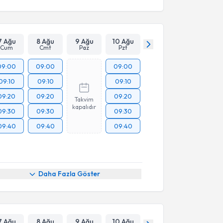
7 Ağu
8 Ağu
9 Ağu
10 Ağu
Cum
Cmt
Paz
Pzt
09:00
09:00
09:00
09:10
09:10
09:10
09:20
09:20
09:20
Takvim
kapalıdır
09:30
09:30
09:30
09:40
09:40
09:40
Daha Fazla Göster
7 Ağu
8 Ağu
9 Ağu
10 Ağu