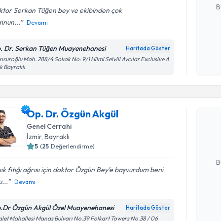
B
ktor Serkan Tüğen bey ve ekibinden çok
nun...
Devamı
Kişisel
. Dr. Serkan Tüğen Muayenehanesi
Haritada Göster
okudum
suroğlu Mah. 288/4 Sokak No: 9/1 Hilmi Selvili Avcılar Exclusive A
işlenm
k Bayraklı
Randevu T
Op. Dr. Ö
Op. Dr. Özgün Akgül
bu uzmandan
Genel Cerrahi
posta ile bi
İzmir
, Bayraklı
5
(
25
Değerlendirme)
E-posta Ad
B
ık fıtığı ağrısı için doktor Özgün Bey'e başvurdum beni
...
Devamı
Kişisel
okudum
.Dr Özgün Akgül Özel Muayenehanesi
Haritada Göster
işlenm
let Mahallesi Manas Bulvarı No.39 Folkart Towers No.38 / 06