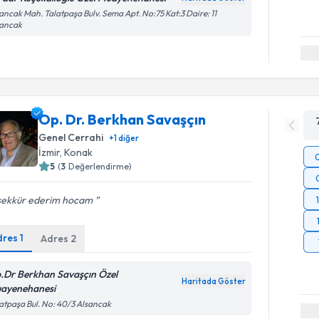
ancak Mah. Talatpaşa Bulv. Sema Apt. No:75 Kat:3 Daire: 11
sancak
Op. Dr. Berkhan Savaşçın
Genel Cerrahi
+
1
diğer
İzmir
, Konak
5
(
3
Değerlendirme)
şekkür ederim hocam
dres
1
Adres
2
.Dr Berkhan Savaşçın Özel
Haritada Göster
ayenehanesi
atpaşa Bul. No: 40/3 Alsancak