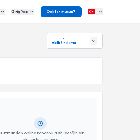
Giriş Yap
Doktor musun?
Sıralama
Akıllı Sıralama
akvimi Talebi
aha Arslan
için randevu takvimi talebi oluşturun. Size
 randevu almanız için bir takvim hazırlandığında e-
lgilendireceğiz.
resiniz
u uzmandan online randevu alabileceğin bir
takvimi bulunmuyor.