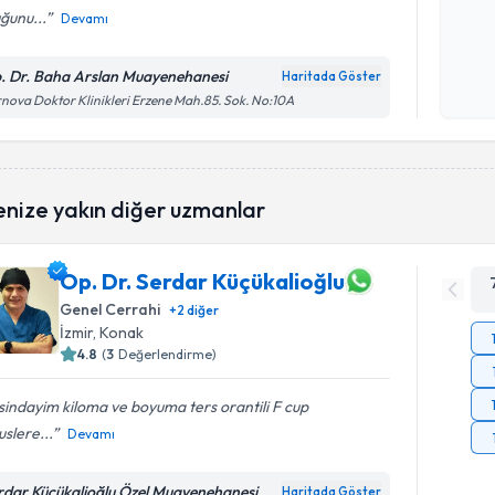
ğunu...
Devamı
Kişisel
okudum
. Dr. Baha Arslan Muayenehanesi
Haritada Göster
işlenm
nova Doktor Klinikleri Erzene Mah.85. Sok. No:10A
enize yakın diğer uzmanlar
Op. Dr. Serdar Küçükalioğlu
Genel Cerrahi
+
2
diğer
İzmir
, Konak
4.8
(
3
Değerlendirme)
indayim kiloma ve boyuma ters orantili F cup
slere...
Devamı
rdar Küçükalioğlu Özel Muayenehanesi
Haritada Göster