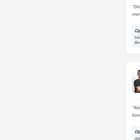
Do
mem
Op
Man
Blo
Kas
konu
Op
Ada