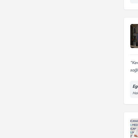
Ke
sağl
Eg
Hal