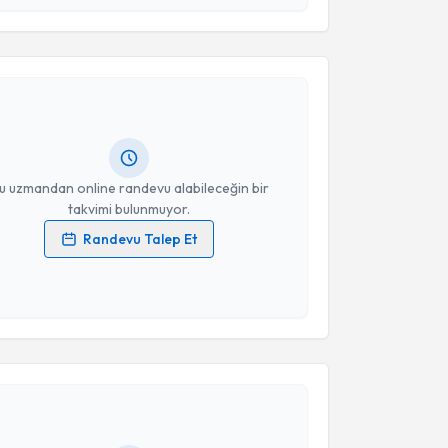
akvimi Talebi
Takvim Talebini Gönder
min Lapsekili
için randevu takvimi talebi oluşturun.
andan randevu almanız için bir takvim
ında e-posta ile bilgilendireceğiz.
resiniz
u uzmandan online randevu alabileceğin bir
takvimi bulunmuyor.
Randevu Talep Et
 verilerimin işlenmesine ilişkin
Aydınlatma Metni
'ni
 ve kişisel verilerimin belirtilen kapsamda
esini kabul ediyorum.
akvimi Talebi
Takvim Talebini Gönder
 Ömer Vedat Ünalp
için randevu takvimi talebi
Size bu uzmandan randevu almanız için bir takvim
ında e-posta ile bilgilendireceğiz.