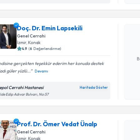
Randevu T
Doç. Dr. E
Doç. Dr. Emin Lapsekili
Size bu uzm
Genel Cerrahi
hazırlandığ
İzmir
, Konak
4.9
(
6
Değerlendirme)
E-posta Ad
B
ndisine gerçekten teşekkür ederim her konuda destek
adı güler yüzlü...
Devamı
Kişisel
okudum
epol Cerrahi Hastanesi
Haritada Göster
işlenm
ide Edip Adıvar Bulvarı, No:57
Randevu T
Prof. Dr.
Prof. Dr. Ömer Vedat Ünalp
oluşturun. 
Genel Cerrahi
hazırlandığ
İzmir
, Konak