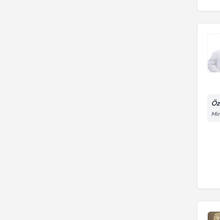
rektum, anüs iyi ve kötü huylu
tümörlerine girişimler, barsak
kanserleri)
Öz
Mim