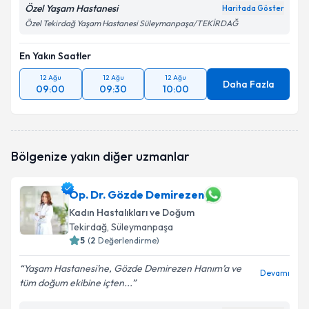
Özel Yaşam Hastanesi
Haritada Göster
Özel Tekirdağ Yaşam Hastanesi Süleymanpaşa/TEKİRDAĞ
En Yakın Saatler
12 Ağu
12 Ağu
12 Ağu
Daha Fazla
09:00
09:30
10:00
Bölgenize yakın diğer uzmanlar
Op. Dr. Gözde Demirezen
Kadın Hastalıkları ve Doğum
Tekirdağ
, Süleymanpaşa
5
(
2
Değerlendirme)
Yaşam Hastanesi’ne, Gözde Demirezen Hanım’a ve
Devamı
tüm doğum ekibine içten...