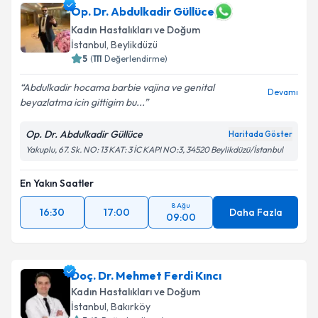
Op. Dr. Abdulkadir Güllüce
Kadın Hastalıkları ve Doğum
İstanbul
, Beylikdüzü
5
(
111
Değerlendirme)
Abdulkadir hocama barbie vajina ve genital
Devamı
beyazlatma icin gittigim bu...
Op. Dr. Abdulkadir Güllüce
Haritada Göster
Yakuplu, 67. Sk. NO: 13 KAT: 3 İC KAPI NO:3, 34520 Beylikdüzü/İstanbul
En Yakın Saatler
8 Ağu
16:30
17:00
Daha Fazla
09:00
Doç. Dr. Mehmet Ferdi Kıncı
Kadın Hastalıkları ve Doğum
İstanbul
, Bakırköy