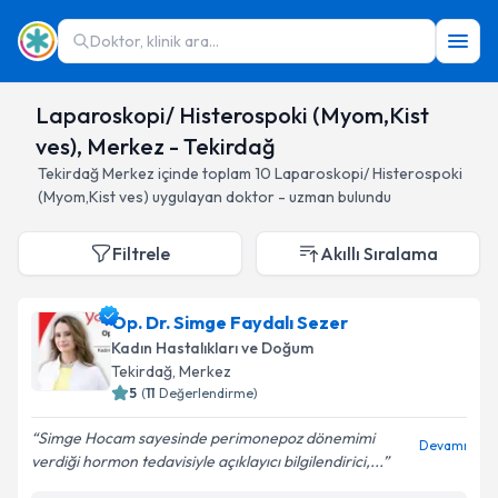
Doktor, klinik ara...
Laparoskopi/ Histerospoki (Myom,Kist
ves), Merkez - Tekirdağ
Tekirdağ
Merkez
içinde toplam
10
Laparoskopi/ Histerospoki
(Myom,Kist ves)
uygulayan doktor - uzman bulundu
Filtrele
Akıllı Sıralama
Op. Dr. Simge Faydalı Sezer
Kadın Hastalıkları ve Doğum
Tekirdağ
, Merkez
5
(
11
Değerlendirme)
Simge Hocam sayesinde perimonepoz dönemimi
Devamı
verdiği hormon tedavisiyle açıklayıcı bilgilendirici,...