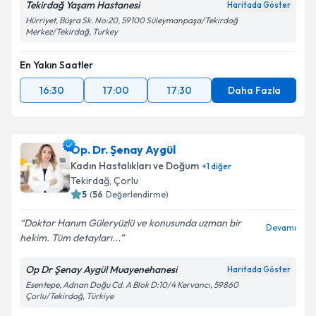
Tekirdağ Yaşam Hastanesi
Haritada Göster
Hürriyet, Büşra Sk. No:20, 59100 Süleymanpaşa/Tekirdağ
Merkez/Tekirdağ, Turkey
En Yakın Saatler
16:30
17:00
17:30
Daha Fazla
Op. Dr. Şenay Aygül
Kadın Hastalıkları ve Doğum
+
1
diğer
Tekirdağ
, Çorlu
5
(
56
Değerlendirme)
Doktor Hanım Güleryüzlü ve konusunda uzman bir
Devamı
hekim. Tüm detayları...
Op Dr Şenay Aygül Muayenehanesi
Haritada Göster
Esentepe, Adnan Doğu Cd. A Blok D:10/4 Kervancı, 59860
Çorlu/Tekirdağ, Türkiye