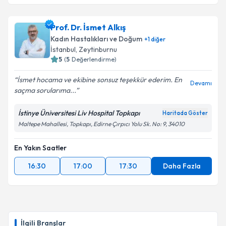
Prof. Dr. İsmet Alkış
Kadın Hastalıkları ve Doğum
+
1
diğer
İstanbul
, Zeytinburnu
5
(
5
Değerlendirme)
İsmet hocama ve ekibine sonsuz teşekkür ederim. En
Devamı
saçma sorularıma...
İstinye Üniversitesi Liv Hospital Topkapı
Haritada Göster
Maltepe Mahallesi, Topkapı, Edirne Çırpıcı Yolu Sk. No: 9, 34010
En Yakın Saatler
16:30
17:00
17:30
Daha Fazla
İlgili Branşlar