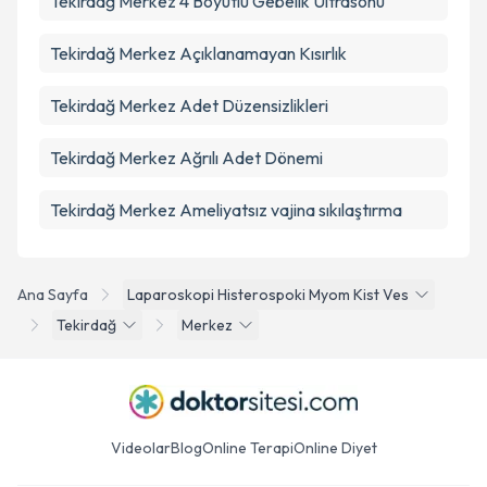
Tekirdağ Merkez 4 Boyutlu Gebelik Ultrasonu
Tekirdağ Merkez Açıklanamayan Kısırlık
Tekirdağ Merkez Adet Düzensizlikleri
Tekirdağ Merkez Ağrılı Adet Dönemi
Tekirdağ Merkez Ameliyatsız vajina sıkılaştırma
Ana Sayfa
Laparoskopi Histerospoki Myom Kist Ves
Tekirdağ
Merkez
Videolar
Blog
Online Terapi
Online Diyet