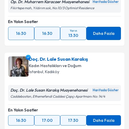
Op. Dr. Muharrem Karacaer Muayenehanesi
Haritada Göster
Fikirtepe mah, Yıldırım sok, No:10/3 Optimist Residence
En Yakın Saatler
Yarın
16:30
16:30
Daha Fazla
13:30
Doç. Dr. Lale Susan Karakış
Kadın Hastalıkları ve Doğum
İstanbul
, Kadıköy
Doç. Dr. Lale Susan Karakış Muayenehanesi
Haritada Göster
Caddebostan, Ethemefendi Caddesi Çapçı Apartmanı No: 14/4
En Yakın Saatler
16:30
17:00
17:30
Daha Fazla