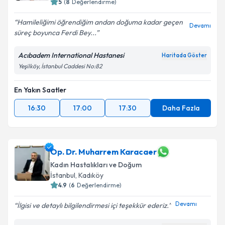
5
(
8
Değerlendirme)
Hamileliğimi öğrendiğim andan doğuma kadar geçen
Devamı
süreç boyunca Ferdi Bey...
Acıbadem International Hastanesi
Haritada Göster
Yeşilköy, İstanbul Caddesi No:82
En Yakın Saatler
16:30
17:00
17:30
Daha Fazla
Op. Dr. Muharrem Karacaer
Kadın Hastalıkları ve Doğum
İstanbul
, Kadıköy
4.9
(
6
Değerlendirme)
Devamı
İlgisi ve detaylı bilgilendirmesi içi teşekkür ederiz.