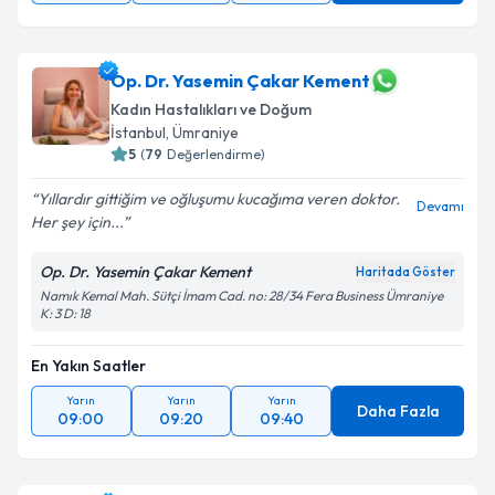
Op. Dr. Yasemin Çakar Kement
Kadın Hastalıkları ve Doğum
İstanbul
, Ümraniye
5
(
79
Değerlendirme)
Yıllardır gittiğim ve oğluşumu kucağıma veren doktor.
Devamı
Her şey için...
Op. Dr. Yasemin Çakar Kement
Haritada Göster
Namık Kemal Mah. Sütçi İmam Cad. no: 28/34 Fera Business Ümraniye
K: 3 D: 18
En Yakın Saatler
Yarın
Yarın
Yarın
Daha Fazla
09:00
09:20
09:40