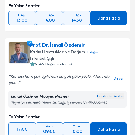
En Yakın Saatler
11 Ağu
11 Ağu
11 Ağu
Daha Fazla
13:00
14:00
14:30
Prof. Dr. İsmail Özdemir
Kadın Hastalıkları ve Doğum
+
1
diğer
İstanbul
, Şişli
5
(
46
Değerlendirme)
Kendisi hem çok ilgili hem de çok güleryüzlü. Alanında
Devamı
çok...
İsmail Özdemir Muayenehanesi
Haritada Göster
Teşvikiye Mh. Hakkı Yeten Cd. Doğu İş Merkezi No:15/22 Kat:10
En Yakın Saatler
Yarın
Yarın
17:00
Daha Fazla
09:00
10:00