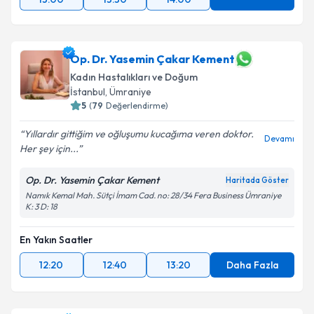
Op. Dr. Yasemin Çakar Kement
Kadın Hastalıkları ve Doğum
İstanbul
, Ümraniye
5
(
79
Değerlendirme)
Yıllardır gittiğim ve oğluşumu kucağıma veren doktor.
Devamı
Her şey için...
Op. Dr. Yasemin Çakar Kement
Haritada Göster
Namık Kemal Mah. Sütçi İmam Cad. no: 28/34 Fera Business Ümraniye
K: 3 D: 18
En Yakın Saatler
12:20
12:40
13:20
Daha Fazla