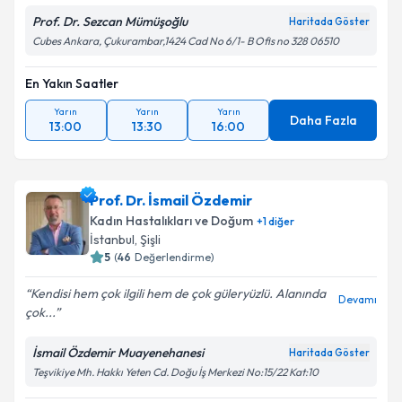
Prof. Dr. Sezcan Mümüşoğlu
Haritada Göster
Cubes Ankara, Çukurambar,1424 Cad No 6/1- B Ofis no 328 06510
En Yakın Saatler
Yarın
Yarın
Yarın
Daha Fazla
13:00
13:30
16:00
Prof. Dr. İsmail Özdemir
Kadın Hastalıkları ve Doğum
+
1
diğer
İstanbul
, Şişli
5
(
46
Değerlendirme)
Kendisi hem çok ilgili hem de çok güleryüzlü. Alanında
Devamı
çok...
İsmail Özdemir Muayenehanesi
Haritada Göster
Teşvikiye Mh. Hakkı Yeten Cd. Doğu İş Merkezi No:15/22 Kat:10