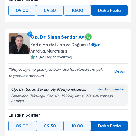
09:00
09:30
10:00
Daha Fazla
Op. Dr. Sinan Serdar Ay
Kadın Hastalıkları ve Doğum
+
1
diğer
Antalya
, Muratpaşa
5
(
42
Değerlendirme)
Gayet ilgili ve güleryüzlü bir doktor. Kendisine çok
Devamı
teşekkür ediyorum
Op. Dr. Sinan Serdar Ay Muayenehanesi
Haritada Göster
Fener Mah. Tekelioğlu Cad. No: 35 29.Ay Apt. K: 2 D: 4 Muratpaşa
Antalya
En Yakın Saatler
09:00
09:30
10:00
Daha Fazla