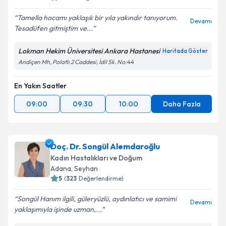
Tamella hocamı yaklaşık bir yıla yakındır tanıyorum.
Devamı
Tesadüfen gitmiştim ve...
Lokman Hekim Üniversitesi Ankara Hastanesi
Haritada Göster
Andiçen Mh, Polatlı 2 Caddesi, İdil Sk. No:44
En Yakın Saatler
09:00
09:30
10:00
Daha Fazla
Doç. Dr. Songül Alemdaroğlu
Kadın Hastalıkları ve Doğum
Adana
, Seyhan
5
(
323
Değerlendirme)
Songül Hanım ilgili, güleryüzlü, aydınlatıcı ve samimi
Devamı
yaklaşımıyla işinde uzman,...