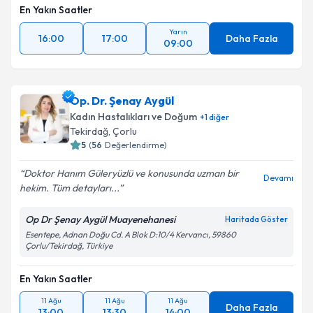
En Yakın Saatler
Yarın
16:00
17:00
Daha Fazla
09:00
Op. Dr. Şenay Aygül
Kadın Hastalıkları ve Doğum
+
1
diğer
Tekirdağ
, Çorlu
5
(
56
Değerlendirme)
Doktor Hanım Güleryüzlü ve konusunda uzman bir
Devamı
hekim. Tüm detayları...
Op Dr Şenay Aygül Muayenehanesi
Haritada Göster
Esentepe, Adnan Doğu Cd. A Blok D:10/4 Kervancı, 59860
Çorlu/Tekirdağ, Türkiye
En Yakın Saatler
11 Ağu
11 Ağu
11 Ağu
Daha Fazla
13:00
13:30
14:00