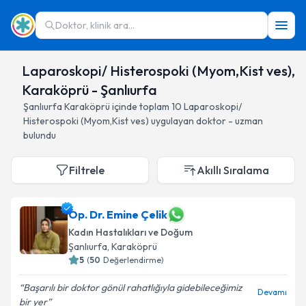
Doktor, klinik ara...
Laparoskopi/ Histerospoki (Myom,Kist ves),
Karaköprü - Şanlıurfa
Şanlıurfa
Karaköprü
içinde toplam
10
Laparoskopi/
Histerospoki (Myom,Kist ves)
uygulayan doktor - uzman
bulundu
Filtrele
Akıllı Sıralama
Op. Dr. Emine Çelik
Kadın Hastalıkları ve Doğum
Şanlıurfa
, Karaköprü
5
(
50
Değerlendirme)
Başarılı bir doktor gönül rahatlığıyla gidebileceğimiz
Devamı
bir yer