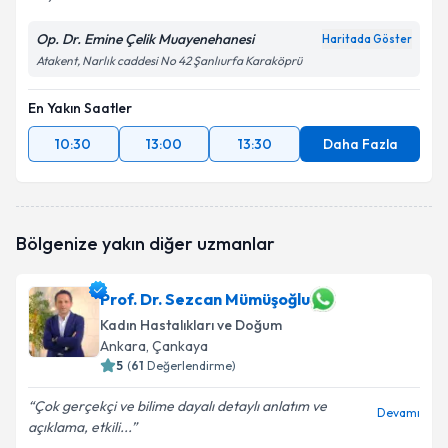
Op. Dr. Emine Çelik Muayenehanesi
Haritada Göster
Atakent, Narlık caddesi No 42 Şanlıurfa Karaköprü
En Yakın Saatler
10:30
13:00
13:30
Daha Fazla
Bölgenize yakın diğer uzmanlar
Prof. Dr. Sezcan Mümüşoğlu
Kadın Hastalıkları ve Doğum
Ankara
, Çankaya
5
(
61
Değerlendirme)
Çok gerçekçi ve bilime dayalı detaylı anlatım ve
Devamı
açıklama, etkili...