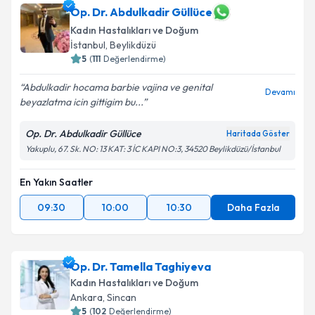
Op. Dr. Abdulkadir Güllüce
Kadın Hastalıkları ve Doğum
İstanbul
, Beylikdüzü
5
(
111
Değerlendirme)
Abdulkadir hocama barbie vajina ve genital
Devamı
beyazlatma icin gittigim bu...
Op. Dr. Abdulkadir Güllüce
Haritada Göster
Yakuplu, 67. Sk. NO: 13 KAT: 3 İC KAPI NO:3, 34520 Beylikdüzü/İstanbul
En Yakın Saatler
09:30
10:00
10:30
Daha Fazla
Op. Dr. Tamella Taghiyeva
Kadın Hastalıkları ve Doğum
Ankara
, Sincan
5
(
102
Değerlendirme)