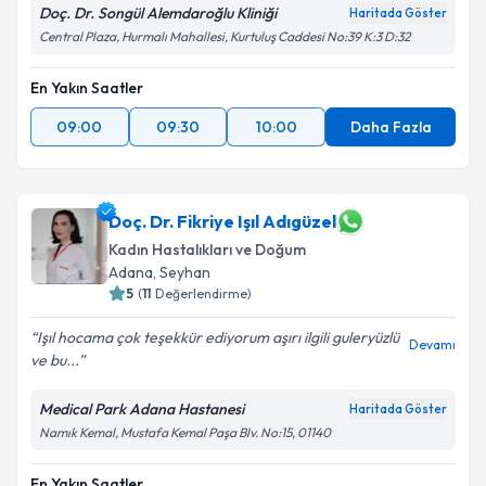
Doç. Dr. Songül Alemdaroğlu Kliniği
Haritada Göster
Central Plaza, Hurmalı Mahallesi, Kurtuluş Caddesi No:39 K:3 D:32
En Yakın Saatler
09:00
09:30
10:00
Daha Fazla
Doç. Dr. Fikriye Işıl Adıgüzel
Kadın Hastalıkları ve Doğum
Adana
, Seyhan
5
(
11
Değerlendirme)
Işıl hocama çok teşekkür ediyorum aşırı ilgili guleryüzlü
Devamı
ve bu...
Medical Park Adana Hastanesi
Haritada Göster
Namık Kemal, Mustafa Kemal Paşa Blv. No:15, 01140
En Yakın Saatler