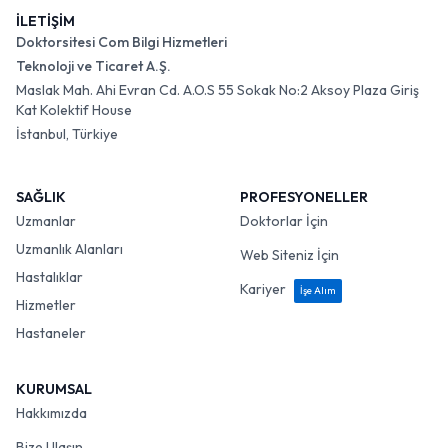
İLETİŞİM
Doktorsitesi Com Bilgi Hizmetleri
Teknoloji ve Ticaret A.Ş.
Maslak Mah. Ahi Evran Cd. A.O.S 55 Sokak No:2 Aksoy Plaza Giriş
Kat Kolektif House
İstanbul, Türkiye
SAĞLIK
PROFESYONELLER
Uzmanlar
Doktorlar İçin
Uzmanlık Alanları
Web Siteniz İçin
Hastalıklar
Kariyer
İşe Alım
Hizmetler
Hastaneler
KURUMSAL
Hakkımızda
Bize Ulaşın