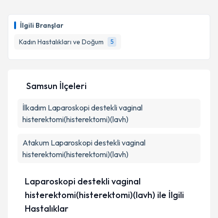
Prof. Dr. Haluk Erdal Malatyalıoğlu
için randevu
takvimi talebi oluşturun. Size bu uzmandan randevu
Takvim Talebini Gönder
İlgili Branşlar
almanız için bir takvim hazırlandığında e-posta ile
bilgilendireceğiz.
Kadın Hastalıkları ve Doğum
5
E-posta Adresiniz
Samsun İlçeleri
İlkadım
Kişisel verilerimin işlenmesine ilişkin
Laparoskopi destekli vaginal
Aydınlatma
Metni
'ni okudum ve kişisel verilerimin belirtilen
histerektomi(histerektomi)(lavh)
kapsamda işlenmesini kabul ediyorum.
Atakum
Laparoskopi destekli vaginal
histerektomi(histerektomi)(lavh)
Takvim Talebini Gönder
Laparoskopi destekli vaginal
histerektomi(histerektomi)(lavh) ile İlgili
Hastalıklar