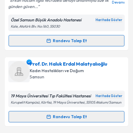
Erkan hocam İlgisi tecrübesi detaylı anlatımıyla size ilk
Devamı
günden güven...
Özel Samsun Büyük Anadolu Hastanesi
Haritada Göster
Kişisel verilerimin işlenmesine ilişkin
Aydınlatma
Kale, Atatürk Blv. No:160, 55030
Metni
'ni okudum ve kişisel verilerimin belirtilen
kapsamda işlenmesini kabul ediyorum.
Randevu Talep Et
Randevu Takvimi Talebi
Takvim Talebini Gönder
Op. Dr. Erkan Aslan
için randevu takvimi talebi
Prof. Dr. Haluk Erdal Malatyalıoğlu
oluşturun. Size bu uzmandan randevu almanız için bir
Kadın Hastalıkları ve Doğum
takvim hazırlandığında e-posta ile bilgilendireceğiz.
Samsun
E-posta Adresiniz
19 Mayıs Üniversitesi Tıp Fakültesi Hastanesi
Haritada Göster
Kurupelit Kampüsü, Körfez, 19 Mayıs Üniversitesi, 55105 Atakum/Samsun
Kişisel verilerimin işlenmesine ilişkin
Aydınlatma
Randevu Talep Et
Randevu Takvimi Talebi
Metni
'ni okudum ve kişisel verilerimin belirtilen
kapsamda işlenmesini kabul ediyorum.