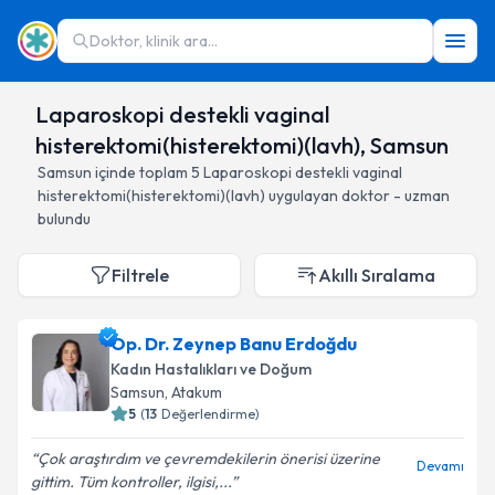
Doktor, klinik ara...
Laparoskopi destekli vaginal
histerektomi(histerektomi)(lavh), Samsun
Samsun
içinde toplam
5
Laparoskopi destekli vaginal
histerektomi(histerektomi)(lavh)
uygulayan doktor - uzman
bulundu
Filtrele
Akıllı Sıralama
Op. Dr. Zeynep Banu Erdoğdu
Kadın Hastalıkları ve Doğum
Samsun
, Atakum
5
(
13
Değerlendirme)
Çok araştırdım ve çevremdekilerin önerisi üzerine
Devamı
gittim. Tüm kontroller, ilgisi,...