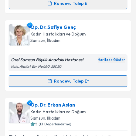
Randevu Talep Et
Randevu Takvimi Talebi
Takvim Talebini Gönder
Op. Dr. Gamze Keleş
için randevu takvimi talebi
Op. Dr. Safiye Genç
oluşturun. Size bu uzmandan randevu almanız için bir
Kadın Hastalıkları ve Doğum
takvim hazırlandığında e-posta ile bilgilendireceğiz.
Samsun
, İlkadım
E-posta Adresiniz
Özel Samsun Büyük Anadolu Hastanesi
Haritada Göster
Kale, Atatürk Blv. No:160, 55030
Kişisel verilerimin işlenmesine ilişkin
Aydınlatma
Randevu Talep Et
Randevu Takvimi Talebi
Metni
'ni okudum ve kişisel verilerimin belirtilen
kapsamda işlenmesini kabul ediyorum.
Op. Dr. Safiye Genç
için randevu takvimi talebi
Op. Dr. Erkan Aslan
oluşturun. Size bu uzmandan randevu almanız için bir
Takvim Talebini Gönder
Kadın Hastalıkları ve Doğum
takvim hazırlandığında e-posta ile bilgilendireceğiz.
Samsun
, İlkadım
5
(
13
Değerlendirme)
E-posta Adresiniz