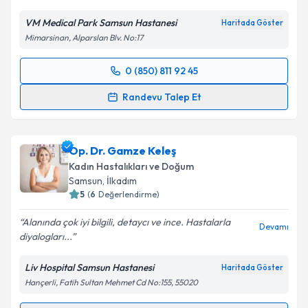
VM Medical Park Samsun Hastanesi
Haritada Göster
Mimarsinan, Alparslan Blv. No:17
0 (850) 811 92 45
Randevu Takvimi Talebi
Randevu Talep Et
Op. Dr. Zeynep Banu Erdoğdu
için randevu takvimi
talebi oluşturun. Size bu uzmandan randevu almanız
Op. Dr. Gamze Keleş
için bir takvim hazırlandığında e-posta ile
bilgilendireceğiz.
Kadın Hastalıkları ve Doğum
Samsun
, İlkadım
E-posta Adresiniz
5
(
6
Değerlendirme)
Alanında çok iyi bilgili, detaycı ve ince. Hastalarla
Devamı
diyalogları...
Kişisel verilerimin işlenmesine ilişkin
Aydınlatma
Liv Hospital Samsun Hastanesi
Haritada Göster
Metni
'ni okudum ve kişisel verilerimin belirtilen
Hançerli, Fatih Sultan Mehmet Cd No:155, 55020
kapsamda işlenmesini kabul ediyorum.