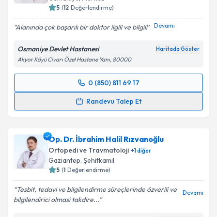
5
(
12
Değerlendirme)
Devamı
Alanında çok başarılı bir doktor ilgili ve bilgili
Kişisel verilerimin işlenmesine ilişkin
Aydınlatma
Metni
'ni okudum ve kişisel verilerimin belirtilen
Osmaniye Devlet Hastanesi
Haritada Göster
kapsamda işlenmesini kabul ediyorum.
Akyor Köyü Civarı Özel Hastane Yanı, 80000
0 (850) 811 69 17
Takvim Talebini Gönder
Randevu Takvimi Talebi
Randevu Talep Et
Uzm. Dr. Mesut Bolat
için randevu takvimi talebi
oluşturun. Size bu uzmandan randevu almanız için bir
Op. Dr. İbrahim Halil Rızvanoğlu
takvim hazırlandığında e-posta ile bilgilendireceğiz.
Ortopedi ve Travmatoloji
+
1
diğer
E-posta Adresiniz
Gaziantep
, Şehitkamil
5
(
1
Değerlendirme)
Tesbit, tedavi ve bilgilendirme süreçlerinde özverili ve
Devamı
bilgilendirici olmasi takdire...
Kişisel verilerimin işlenmesine ilişkin
Aydınlatma
Metni
'ni okudum ve kişisel verilerimin belirtilen