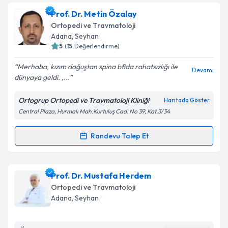
Takvim Talebini Gönder
Prof. Dr. Alihan Derincek
için randevu takvimi talebi
Prof. Dr. Metin Özalay
oluşturun. Size bu uzmandan randevu almanız için bir
Ortopedi ve Travmatoloji
takvim hazırlandığında e-posta ile bilgilendireceğiz.
Adana
, Seyhan
5
(
15
Değerlendirme)
E-posta Adresiniz
Merhaba, kızım doğuştan spina bfida rahatsızlığı ile
Devamı
dünyaya geldi. ,...
Ortogrup Ortopedi ve Travmatoloji Kliniği
Haritada Göster
Kişisel verilerimin işlenmesine ilişkin
Aydınlatma
Central Plaza, Hurmalı Mah.Kurtuluş Cad. No 39, Kat.3/34
Metni
'ni okudum ve kişisel verilerimin belirtilen
kapsamda işlenmesini kabul ediyorum.
Randevu Talep Et
Randevu Takvimi Talebi
Takvim Talebini Gönder
Prof. Dr. Metin Özalay
için randevu takvimi talebi
Prof. Dr. Mustafa Herdem
oluşturun. Size bu uzmandan randevu almanız için bir
Ortopedi ve Travmatoloji
takvim hazırlandığında e-posta ile bilgilendireceğiz.
Adana
, Seyhan
E-posta Adresiniz