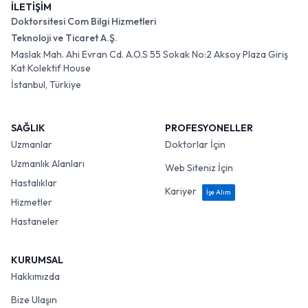
İLETİŞİM
Doktorsitesi Com Bilgi Hizmetleri
Teknoloji ve Ticaret A.Ş.
Maslak Mah. Ahi Evran Cd. A.O.S 55 Sokak No:2 Aksoy Plaza Giriş
Kat Kolektif House
İstanbul, Türkiye
SAĞLIK
PROFESYONELLER
Uzmanlar
Doktorlar İçin
Uzmanlık Alanları
Web Siteniz İçin
Hastalıklar
Kariyer
İşe Alım
Hizmetler
Hastaneler
KURUMSAL
Hakkımızda
Bize Ulaşın