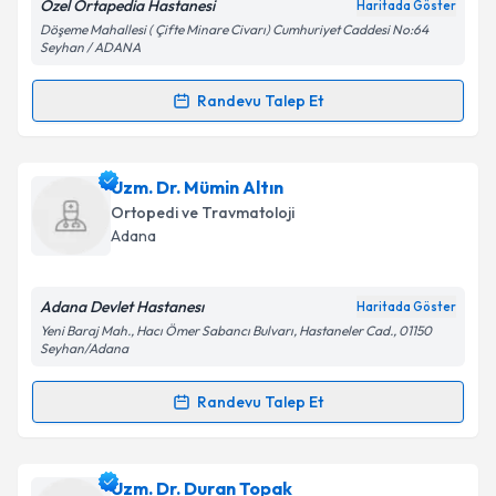
Özel Ortapedia Hastanesi
Haritada Göster
Döşeme Mahallesi ( Çifte Minare Civarı) Cumhuriyet Caddesi No:64
Seyhan / ADANA
Kişisel verilerimin işlenmesine ilişkin
Aydınlatma
Randevu Talep Et
Metni
'ni okudum ve kişisel verilerimin belirtilen
Randevu Takvimi Talebi
kapsamda işlenmesini kabul ediyorum.
Prof. Dr. Mustafa Herdem
için randevu takvimi
Uzm. Dr. Mümin Altın
Takvim Talebini Gönder
talebi oluşturun. Size bu uzmandan randevu almanız
Ortopedi ve Travmatoloji
için bir takvim hazırlandığında e-posta ile
Adana
bilgilendireceğiz.
E-posta Adresiniz
Adana Devlet Hastanesı
Haritada Göster
Yeni Baraj Mah., Hacı Ömer Sabancı Bulvarı, Hastaneler Cad., 01150
Seyhan/Adana
Randevu Talep Et
Kişisel verilerimin işlenmesine ilişkin
Aydınlatma
Randevu Takvimi Talebi
Metni
'ni okudum ve kişisel verilerimin belirtilen
kapsamda işlenmesini kabul ediyorum.
Uzm. Dr. Mümin Altın
için randevu takvimi talebi
Uzm. Dr. Duran Topak