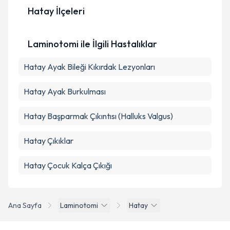
Hatay İlçeleri
Kişisel verilerimin işlenmesine ilişkin
Aydınlatma
Metni
'ni okudum ve kişisel verilerimin belirtilen
Laminotomi ile İlgili Hastalıklar
kapsamda işlenmesini kabul ediyorum.
Hatay Ayak Bileği Kıkırdak Lezyonları
Takvim Talebini Gönder
Hatay Ayak Burkulması
Hatay Başparmak Çıkıntısı (Halluks Valgus)
Hatay Çıkıklar
Hatay Çocuk Kalça Çıkığı
Ana Sayfa
Laminotomi
Hatay