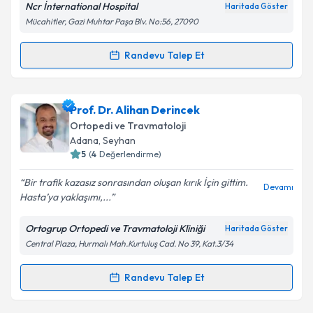
Ncr İnternational Hospital
Haritada Göster
kapsamda işlenmesini kabul ediyorum.
Mücahitler, Gazi Muhtar Paşa Blv. No:56, 27090
Takvim Talebini Gönder
Randevu Talep Et
Randevu Takvimi Talebi
Op. Dr. İbrahim Halil Rızvanoğlu
için randevu
Prof. Dr. Alihan Derincek
takvimi talebi oluşturun. Size bu uzmandan randevu
Ortopedi ve Travmatoloji
almanız için bir takvim hazırlandığında e-posta ile
Adana
, Seyhan
bilgilendireceğiz.
5
(
4
Değerlendirme)
E-posta Adresiniz
Bir trafik kazasız sonrasından oluşan kırık İçin gittim.
Devamı
Hasta’ya yaklaşımı,...
Ortogrup Ortopedi ve Travmatoloji Kliniği
Haritada Göster
Central Plaza, Hurmalı Mah.Kurtuluş Cad. No 39, Kat.3/34
Kişisel verilerimin işlenmesine ilişkin
Aydınlatma
Metni
'ni okudum ve kişisel verilerimin belirtilen
kapsamda işlenmesini kabul ediyorum.
Randevu Talep Et
Randevu Takvimi Talebi