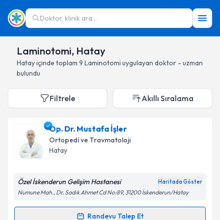
Doktor, klinik ara...
Laminotomi, Hatay
Hatay
içinde toplam
9
Laminotomi
uygulayan doktor - uzman
bulundu
Filtrele
Akıllı Sıralama
Op. Dr. Mustafa İşler
Ortopedi ve Travmatoloji
Hatay
Özel İskenderun Gelişim Hastanesi
Haritada Göster
Numune Mah., Dr. Sadık Ahmet Cd No:89, 31200 İskenderun/Hatay
Randevu Talep Et