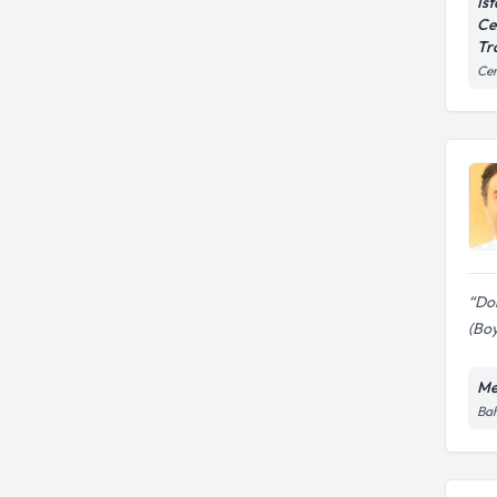
İs
Ce
Tr
Ce
Dok
(Boy
Me
Bah