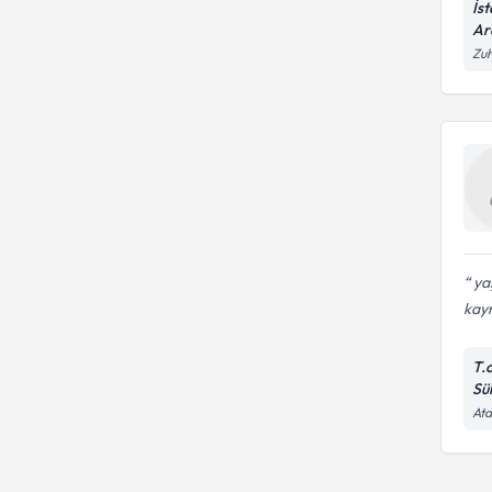
İs
Ar
Zuh
yaş
kayn
T.
Sü
Ata