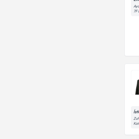
Aya
7F 
İs
Zuh
Kat