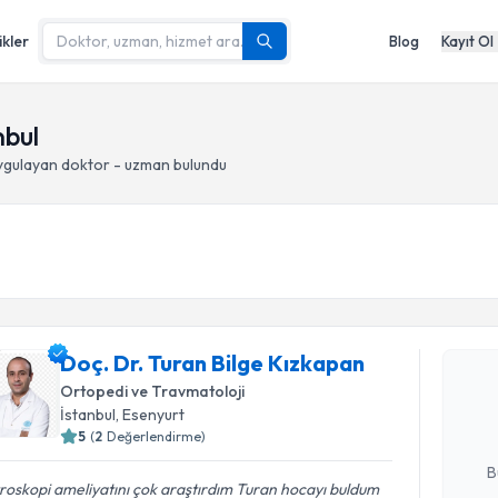
ikler
Blog
Kayıt Ol
nbul
gulayan doktor - uzman bulundu
Randevu T
Doç. Dr. 
Doç. Dr. Turan Bilge Kızkapan
oluşturun. 
Ortopedi ve Travmatoloji
hazırlandığ
İstanbul
, Esenyurt
5
(
2
Değerlendirme)
E-posta Ad
B
roskopi ameliyatını çok araştırdım Turan hocayı buldum