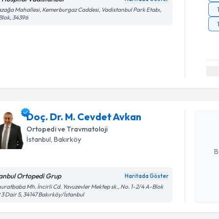
zağa Mahallesi, Kemerburgaz Caddesi, Vadistanbul Park Etabı,
Blok, 34396
Randevu T
Doç. Dr. 
oluşturun. 
Doç. Dr. M. Cevdet Avkan
hazırlandığ
Ortopedi ve Travmatoloji
E-posta Ad
İstanbul
, Bakırköy
B
tanbul Ortopedi Grup
Haritada Göster
Randevu T
Kişisel
uratbaba Mh. İncirli Cd. Yavuzevler Mektep sk., No. 1-2/4 A-Blok
 3 Dair 5, 34147 Bakırköy/İstanbul
okudum
işlenm