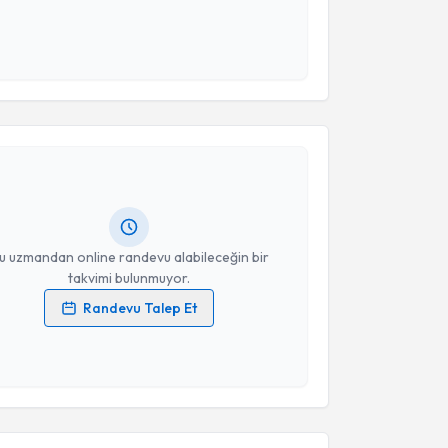
esini kabul ediyorum.
Takvim Talebini Gönder
akvimi Talebi
İrşadi İstemi Yücel
için randevu takvimi talebi
Size bu uzmandan randevu almanız için bir takvim
ında e-posta ile bilgilendireceğiz.
resiniz
u uzmandan online randevu alabileceğin bir
takvimi bulunmuyor.
Randevu Talep Et
 verilerimin işlenmesine ilişkin
Aydınlatma Metni
'ni
 ve kişisel verilerimin belirtilen kapsamda
esini kabul ediyorum.
akvimi Talebi
Takvim Talebini Gönder