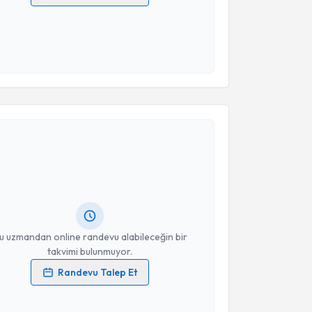
 verilerimin işlenmesine ilişkin
Aydınlatma Metni
'ni
 ve kişisel verilerimin belirtilen kapsamda
esini kabul ediyorum.
Takvim Talebini Gönder
akvimi Talebi
 Hüseyin BOTANLIOĞLU
için randevu takvimi talebi
Size bu uzmandan randevu almanız için bir takvim
ında e-posta ile bilgilendireceğiz.
resiniz
u uzmandan online randevu alabileceğin bir
takvimi bulunmuyor.
Randevu Talep Et
 verilerimin işlenmesine ilişkin
Aydınlatma Metni
'ni
 ve kişisel verilerimin belirtilen kapsamda