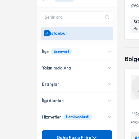
geçm
İS
Aşı
İstanbul
İlçe
Esenyurt
Bölg
Yakınımda Ara
Branşlar
Konumuma yakın uzmanları
Şişli
göster
Bahçelievler
İlgi Alanları
Bakırköy
"S
Hizmetler
Laminoplasti
Ortopedi ve Travmatoloji
boyu
Fatih
Ünvan
Ankilozan Spondilit
Daha Fazla Filtre
A
Kadıköy