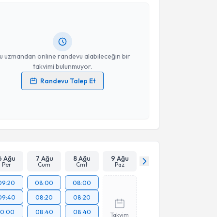
tfü Tatlı
için randevu takvimi talebi oluşturun. Size bu
ndevu almanız için bir takvim hazırlandığında e-
lgilendireceğiz.
resiniz
u uzmandan online randevu alabileceğin bir
takvimi bulunmuyor.
Randevu Talep Et
 verilerimin işlenmesine ilişkin
Aydınlatma Metni
'ni
 ve kişisel verilerimin belirtilen kapsamda
esini kabul ediyorum.
Takvim Talebini Gönder
6 Ağu
7 Ağu
8 Ağu
9 Ağu
Per
Cum
Cmt
Paz
09:20
08:00
08:00
09:40
08:20
08:20
10:00
08:40
08:40
Takvim