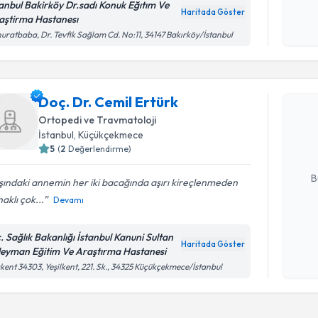
Kişisel
tanbul Bakirköy Dr.sadı Konuk Eğıtım Ve
Haritada Göster
okudum
aştirma Hastanesı
işlenm
uratbaba, Dr. Tevfik Sağlam Cd. No:11, 34147 Bakırköy/İstanbul
Randevu T
Doç. Dr. Cemil Ertürk
Doç. Dr. C
Size bu uzm
Ortopedi ve Travmatoloji
hazırlandığ
İstanbul
, Küçükçekmece
5
(
2
Değerlendirme)
E-posta Ad
B
ındaki annemin her iki bacağında aşırı kireçlenmeden
aklı çok...
Devamı
Kişisel
c. Sağlık Bakanlığı İstanbul Kanuni Sultan
okudum
Haritada Göster
leyman Eğitim Ve Araştırma Hastanesi
işlenm
kent 34303, Yeşilkent, 221. Sk., 34325 Küçükçekmece/İstanbul