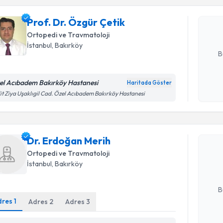
Prof. Dr. 
Size bu uzm
Prof. Dr. Özgür Çetik
hazırlandığ
Ortopedi ve Travmatoloji
E-posta Ad
İstanbul
, Bakırköy
B
el Acıbadem Bakırköy Hastanesi
Haritada Göster
Kişisel
it Ziya Uşaklıgil Cad. Özel Acıbadem Bakırköy Hastanesi
okudum
Randevu T
işlenm
Dr. Erdoğ
Dr. Erdoğan Merih
bu uzmandan
Ortopedi ve Travmatoloji
posta ile bi
İstanbul
, Bakırköy
E-posta Ad
B
dres
1
Adres
2
Adres
3