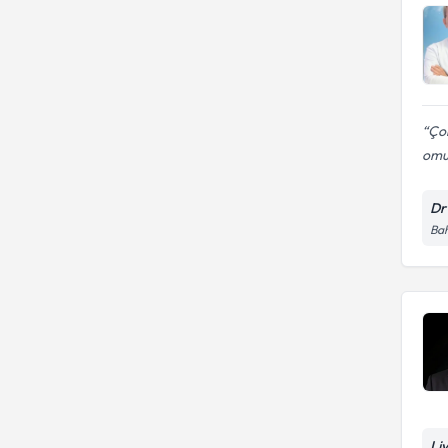
Çok
omuz
Dr 
Bah
Li