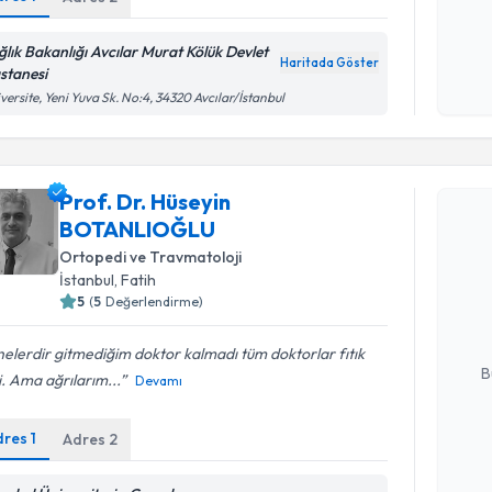
Kişisel
okudum
ğlık Bakanlığı Avcılar Murat Kölük Devlet
işlenm
Haritada Göster
stanesi
versite, Yeni Yuva Sk. No:4, 34320 Avcılar/İstanbul
Randevu T
Prof. Dr. Hüseyin
BOTANLIOĞLU
Prof. Dr.
Ortopedi ve Travmatoloji
oluşturun. 
İstanbul
, Fatih
hazırlandığ
5
(
5
Değerlendirme)
E-posta Ad
elerdir gitmediğim doktor kalmadı tüm doktorlar fıtık
B
. Ama ağrılarım...
Devamı
dres
1
Adres
2
Kişisel
okudum