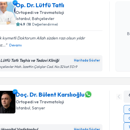
Op. Dr. Lü
Op. Dr. Lütfü Tatlı
uzmandan ra
Ortopedi ve Travmatoloji
posta ile bi
İstanbul
, Bahçelievler
4.9
(
18
Değerlendirme)
E-posta Ad
B
 kıymetli Doktorum Allah sizden razı olsun yıldır
...
Devamı
Kişisel
okudum
Lütfü Tatlı Teşhis ve Tedavi Kliniği
Haritada Göster
işlenm
çelievler Mah. İzzettin Çalışlar Cad. No:32 kat 3 D:9
Doç. Dr. Bülent Karslıoğlu
Ortopedi ve Travmatoloji
İstanbul
, Sarıyer
v Hospital Vadistanbul
Haritada Göster