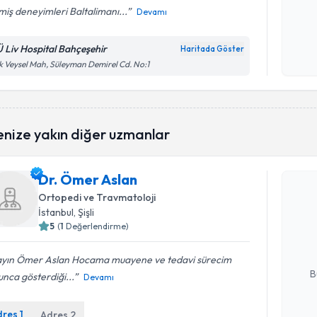
iş deneyimleri Baltalimanı...
Devamı
Kişisel
okudum
Ü Liv Hospital Bahçeşehir
Haritada Göster
işlenm
k Veysel Mah, Süleyman Demirel Cd. No:1
enize yakın diğer uzmanlar
Randevu T
Dr. Ömer Aslan
Ortopedi ve Travmatoloji
Dr. Ömer 
İstanbul
, Şişli
uzmandan ra
posta ile bi
5
(
1
Değerlendirme)
E-posta Ad
ayın Ömer Aslan Hocama muayene ve tedavi sürecim
B
nca gösterdiği...
Devamı
dres
1
Adres
2