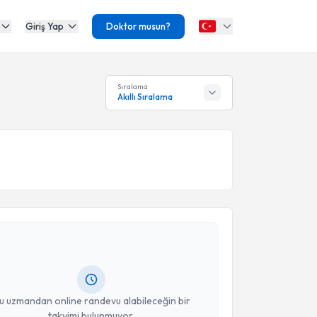
Giriş Yap
Doktor musun?
Sıralama
Akıllı Sıralama
akvimi Talebi
Turan Bilge Kızkapan
için randevu takvimi talebi
Size bu uzmandan randevu almanız için bir takvim
ında e-posta ile bilgilendireceğiz.
resiniz
u uzmandan online randevu alabileceğin bir
takvimi bulunmuyor.