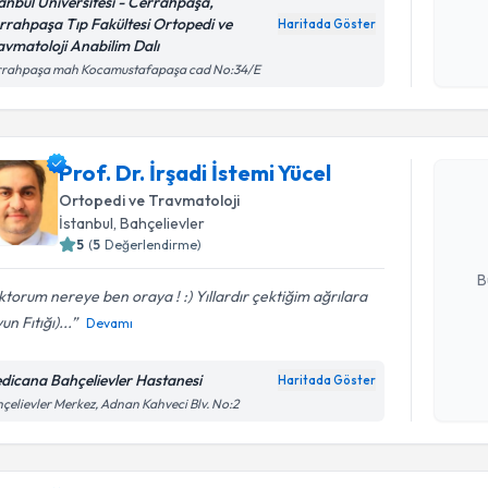
tanbul Üniversitesi - Cerrahpaşa,
işlenm
rrahpaşa Tıp Fakültesi Ortopedi ve
Haritada Göster
avmatoloji Anabilim Dalı
rrahpaşa mah Kocamustafapaşa cad No:34/E
Randevu T
Prof. Dr. 
Prof. Dr. İrşadi İstemi Yücel
oluşturun. 
Ortopedi ve Travmatoloji
hazırlandığ
İstanbul
, Bahçelievler
5
(
5
Değerlendirme)
E-posta Ad
B
torum nereye ben oraya ! :) Yıllardır çektiğim ağrılara
un Fıtığı)...
Devamı
Kişisel
okudum
dicana Bahçelievler Hastanesi
Haritada Göster
işlenm
çelievler Merkez, Adnan Kahveci Blv. No:2
Randevu T