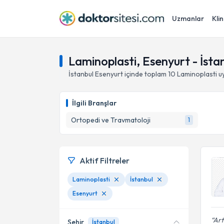
Uzmanlar
Klin
Laminoplasti, Esenyurt - İsta
İstanbul
Esenyurt
içinde toplam
10
Laminoplasti
uy
İlgili Branşlar
Ortopedi ve Travmatoloji
1
Aktif Filtreler
Laminoplasti
İstanbul
Esenyurt
Art
Şehir
İstanbul