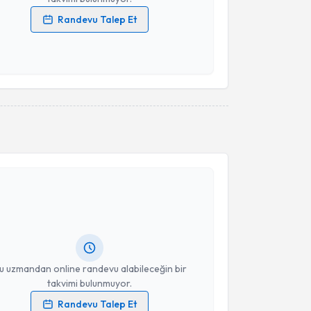
Randevu Talep Et
 verilerimin işlenmesine ilişkin
Aydınlatma Metni
'ni
 ve kişisel verilerimin belirtilen kapsamda
esini kabul ediyorum.
Takvim Talebini Gönder
akvimi Talebi
Aslan
için randevu takvimi talebi oluşturun. Size bu
ndevu almanız için bir takvim hazırlandığında e-
lgilendireceğiz.
resiniz
u uzmandan online randevu alabileceğin bir
takvimi bulunmuyor.
Randevu Talep Et