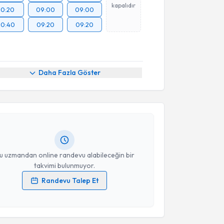
kapalıdır
10:20
09:00
09:00
10:40
09:20
09:20
akvimi Talebi
Daha Fazla Göster
M. Cevdet Avkan
için randevu takvimi talebi
Size bu uzmandan randevu almanız için bir takvim
ında e-posta ile bilgilendireceğiz.
resiniz
u uzmandan online randevu alabileceğin bir
takvimi bulunmuyor.
Randevu Talep Et
akvimi Talebi
 verilerimin işlenmesine ilişkin
Aydınlatma Metni
'ni
 ve kişisel verilerimin belirtilen kapsamda
esini kabul ediyorum.