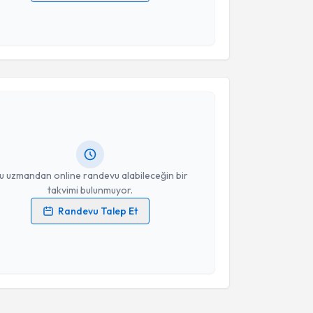
 verilerimin işlenmesine ilişkin
Aydınlatma Metni
'ni
 ve kişisel verilerimin belirtilen kapsamda
esini kabul ediyorum.
akvimi Talebi
Takvim Talebini Gönder
emil Ertürk
için randevu takvimi talebi oluşturun.
andan randevu almanız için bir takvim
ında e-posta ile bilgilendireceğiz.
resiniz
u uzmandan online randevu alabileceğin bir
takvimi bulunmuyor.
Randevu Talep Et
 verilerimin işlenmesine ilişkin
Aydınlatma Metni
'ni
 ve kişisel verilerimin belirtilen kapsamda
esini kabul ediyorum.
Takvim Talebini Gönder