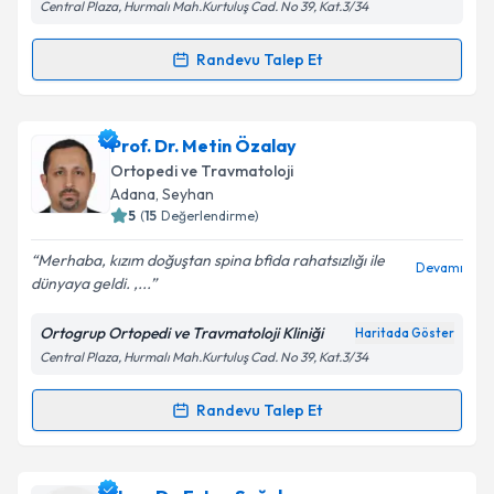
Central Plaza, Hurmalı Mah.Kurtuluş Cad. No 39, Kat.3/34
Randevu Talep Et
Randevu Takvimi Talebi
Prof. Dr. Alihan Derincek
için randevu takvimi talebi
Prof. Dr. Metin Özalay
oluşturun. Size bu uzmandan randevu almanız için bir
Ortopedi ve Travmatoloji
takvim hazırlandığında e-posta ile bilgilendireceğiz.
Adana
, Seyhan
5
(
15
Değerlendirme)
E-posta Adresiniz
Merhaba, kızım doğuştan spina bfida rahatsızlığı ile
Devamı
dünyaya geldi. ,...
Ortogrup Ortopedi ve Travmatoloji Kliniği
Haritada Göster
Kişisel verilerimin işlenmesine ilişkin
Aydınlatma
Central Plaza, Hurmalı Mah.Kurtuluş Cad. No 39, Kat.3/34
Metni
'ni okudum ve kişisel verilerimin belirtilen
kapsamda işlenmesini kabul ediyorum.
Randevu Talep Et
Randevu Takvimi Talebi
Takvim Talebini Gönder