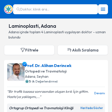
Doktor, klinik ara...
Laminoplasti, Adana
Adana
içinde toplam
4
Laminoplasti
uygulayan doktor - uzman
bulundu
Filtrele
Akıllı Sıralama
Prof. Dr. Alihan Derincek
Ortopedi ve Travmatoloji
Adana
, Seyhan
5
(
4
Değerlendirme)
Bir trafik kazasız sonrasından oluşan kırık İçin gittim.
Devamı
Hasta’ya yaklaşımı,...
Ortogrup Ortopedi ve Travmatoloji Kliniği
Haritada Göster