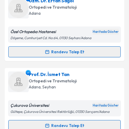
Prof. Dr. Metin Özalay
için randevu takvimi talebi
Uzm. Dr. Ertan Sağol
oluşturun. Size bu uzmandan randevu almanız için bir
Ortopedi ve Travmatoloji
takvim hazırlandığında e-posta ile bilgilendireceğiz.
Adana
E-posta Adresiniz
Özel Ortopedıa Hastanesi
Haritada Göster
Döşeme, Cumhuriyet Cd. No:64, 01130 Seyhan/Adana
Kişisel verilerimin işlenmesine ilişkin
Aydınlatma
Randevu Talep Et
Randevu Takvimi Talebi
Metni
'ni okudum ve kişisel verilerimin belirtilen
kapsamda işlenmesini kabul ediyorum.
Uzm. Dr. Ertan Sağol
için randevu takvimi talebi
Prof. Dr. İsmet Tan
oluşturun. Size bu uzmandan randevu almanız için bir
Takvim Talebini Gönder
Ortopedi ve Travmatoloji
takvim hazırlandığında e-posta ile bilgilendireceğiz.
Adana
, Seyhan
E-posta Adresiniz
Çukurova Üniversitesi
Haritada Göster
Gültepe, Çukurova Üniversitesi Rektörlüğü, 01330 Sarıçam/Adana
Kişisel verilerimin işlenmesine ilişkin
Aydınlatma
Randevu Talep Et
Randevu Takvimi Talebi