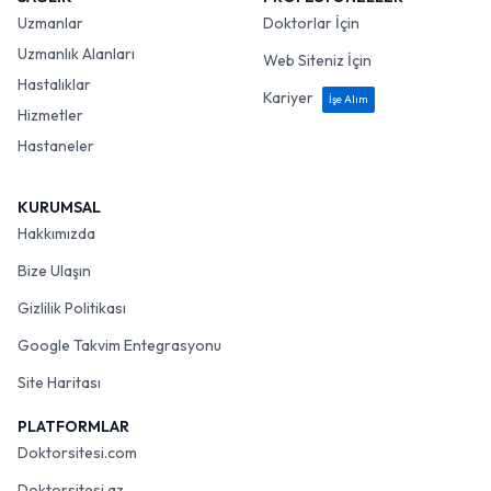
Uzmanlar
Doktorlar İçin
Uzmanlık Alanları
Web Siteniz İçin
Hastalıklar
Kariyer
İşe Alım
Hizmetler
Hastaneler
KURUMSAL
Hakkımızda
Bize Ulaşın
Gizlilik Politikası
Google Takvim Entegrasyonu
Site Haritası
PLATFORMLAR
Doktorsitesi.com
Doktorsitesi.az