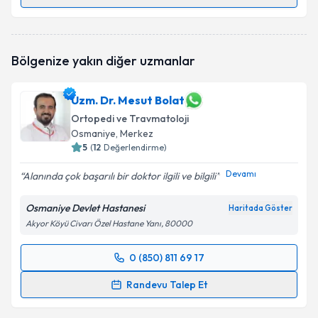
Randevu Takvimi Talebi
Op. Dr. Ganim Süner
için randevu takvimi talebi
Bölgenize yakın diğer uzmanlar
oluşturun. Size bu uzmandan randevu almanız için bir
takvim hazırlandığında e-posta ile bilgilendireceğiz.
Uzm. Dr. Mesut Bolat
E-posta Adresiniz
Ortopedi ve Travmatoloji
Osmaniye
, Merkez
5
(
12
Değerlendirme)
Devamı
Kişisel verilerimin işlenmesine ilişkin
Aydınlatma
Alanında çok başarılı bir doktor ilgili ve bilgili
Metni
'ni okudum ve kişisel verilerimin belirtilen
kapsamda işlenmesini kabul ediyorum.
Osmaniye Devlet Hastanesi
Haritada Göster
Akyor Köyü Civarı Özel Hastane Yanı, 80000
Takvim Talebini Gönder
0 (850) 811 69 17
Randevu Takvimi Talebi
Randevu Talep Et
Uzm. Dr. Mesut Bolat
için randevu takvimi talebi