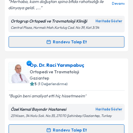
Merhaba, kızım doğuştan spina bfida rahatsızlığı ile
Devamı
dünyaya geldi. ,...
Ortogrup Ortopedi ve Travmatoloji Kliniği
Haritada Göster
Kişisel verilerimin işlenmesine ilişkin
Aydınlatma
Central Plaza, Hurmalı Mah.Kurtuluş Cad. No 39, Kat.3/34
Metni
'ni okudum ve kişisel verilerimin belirtilen
kapsamda işlenmesini kabul ediyorum.
Randevu Talep Et
Randevu Takvimi Talebi
Takvim Talebini Gönder
Prof. Dr. Metin Özalay
için randevu takvimi talebi
Op. Dr. Raci Yarımpabuç
oluşturun. Size bu uzmandan randevu almanız için bir
Ortopedi ve Travmatoloji
takvim hazırlandığında e-posta ile bilgilendireceğiz.
Gaziantep
5
(
1
Değerlendirme)
E-posta Adresiniz
Bugün beni amaliyat etti hiç hissetmeeim
Özel Kemal Bayındır Hastanesi
Haritada Göster
23 Nisan, 34 Nolu Sok. No:35, 27070 Şahinbey/Gaziantep, Turkey
Kişisel verilerimin işlenmesine ilişkin
Aydınlatma
Metni
'ni okudum ve kişisel verilerimin belirtilen
kapsamda işlenmesini kabul ediyorum.
Randevu Talep Et