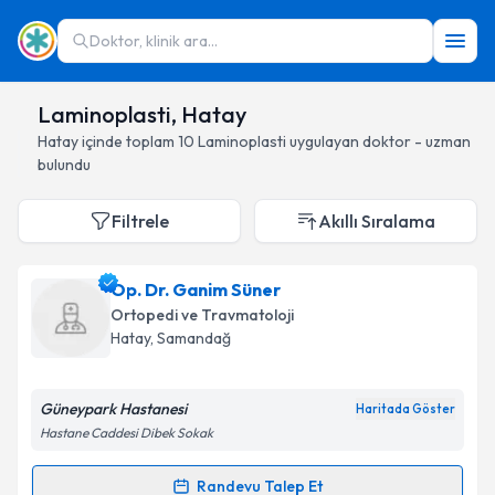
Doktor, klinik ara...
Laminoplasti, Hatay
Hatay
içinde toplam
10
Laminoplasti
uygulayan doktor - uzman
bulundu
Filtrele
Akıllı Sıralama
Op. Dr. Ganim Süner
Ortopedi ve Travmatoloji
Hatay
, Samandağ
Güneypark Hastanesi
Haritada Göster
Hastane Caddesi Dibek Sokak
Randevu Talep Et