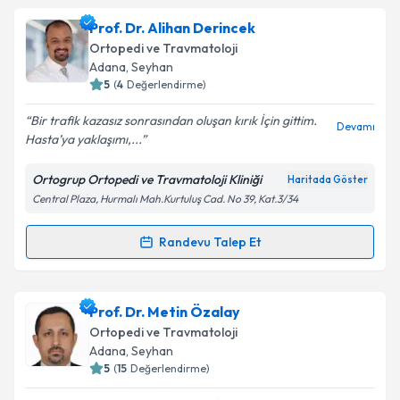
oluşturun. Size bu uzmandan randevu almanız için bir
Prof. Dr. Alihan Derincek
takvim hazırlandığında e-posta ile bilgilendireceğiz.
Ortopedi ve Travmatoloji
E-posta Adresiniz
Adana
, Seyhan
5
(
4
Değerlendirme)
Bir trafik kazasız sonrasından oluşan kırık İçin gittim.
Devamı
Hasta’ya yaklaşımı,...
Kişisel verilerimin işlenmesine ilişkin
Aydınlatma
Metni
'ni okudum ve kişisel verilerimin belirtilen
Ortogrup Ortopedi ve Travmatoloji Kliniği
Haritada Göster
kapsamda işlenmesini kabul ediyorum.
Central Plaza, Hurmalı Mah.Kurtuluş Cad. No 39, Kat.3/34
Takvim Talebini Gönder
Randevu Talep Et
Randevu Takvimi Talebi
Prof. Dr. Alihan Derincek
için randevu takvimi talebi
Prof. Dr. Metin Özalay
oluşturun. Size bu uzmandan randevu almanız için bir
Ortopedi ve Travmatoloji
takvim hazırlandığında e-posta ile bilgilendireceğiz.
Adana
, Seyhan
5
(
15
Değerlendirme)
E-posta Adresiniz