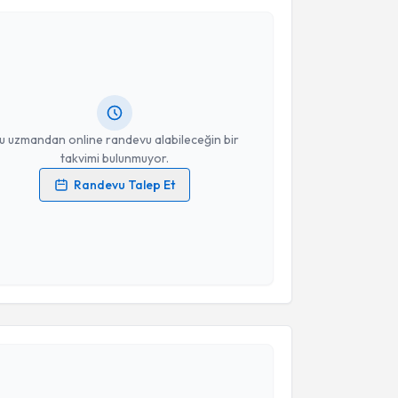
Takvim Talebini Gönder
Volkan Erğan
için randevu takvimi talebi oluşturun.
andan randevu almanız için bir takvim
ında e-posta ile bilgilendireceğiz.
resiniz
u uzmandan online randevu alabileceğin bir
takvimi bulunmuyor.
Randevu Talep Et
 verilerimin işlenmesine ilişkin
Aydınlatma Metni
'ni
 ve kişisel verilerimin belirtilen kapsamda
esini kabul ediyorum.
Takvim Talebini Gönder
akvimi Talebi
Özal Özcan
için randevu takvimi talebi oluşturun. Size
 randevu almanız için bir takvim hazırlandığında e-
lgilendireceğiz.