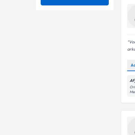
Aksayan Çocuk
Ünvan
Açık redüksiyon internal
fiksasyon(orif)
Artrit
Acl yırtığı
İSTANBUL ÜNİVERSİTESİ
Artroplasti
Alt ekstremitelerde venografi
Vol
Op. Dr.
Artroskopi
arka
Arthroplasty - protez
ameliyatı
Artroz
Arthroscopy - kapalı omuz ve
A
diz ameliyatları
Aşil Tendon Problemleri
Artroplasti
Af
Aşil Tendon Rüptürü
Orh
Artroskopik akromioplasti
Me
Avn
Artroskopik bankart onarımı
Ayak Ağrıları
Artroskopik cerrahi
Artroskopi