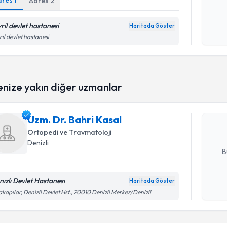
dres
1
Adres
2
Kişisel
ril devlet hastanesi
Haritada Göster
okudum
ril devlet hastanesi
işlenm
Randevu T
enize yakın diğer uzmanlar
Uzm. Dr. B
bu uzmandan
Uzm. Dr. Bahri Kasal
posta ile bi
Ortopedi ve Travmatoloji
E-posta Ad
Denizli
B
nızlı Devlet Hastanesı
Haritada Göster
Kişisel
akapılar, Denizli Devlet Hst., 20010 Denizli Merkez/Denizli
okudum
işlenm
Randevu T