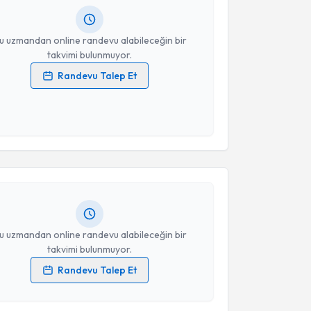
resiniz
u uzmandan online randevu alabileceğin bir
takvimi bulunmuyor.
Randevu Talep Et
 verilerimin işlenmesine ilişkin
Aydınlatma Metni
'ni
 ve kişisel verilerimin belirtilen kapsamda
akvimi Talebi
esini kabul ediyorum.
Takvim Talebini Gönder
Gürkan Dericioğlu
için randevu takvimi talebi
Size bu uzmandan randevu almanız için bir takvim
ında e-posta ile bilgilendireceğiz.
resiniz
u uzmandan online randevu alabileceğin bir
takvimi bulunmuyor.
Randevu Talep Et
 verilerimin işlenmesine ilişkin
Aydınlatma Metni
'ni
 ve kişisel verilerimin belirtilen kapsamda