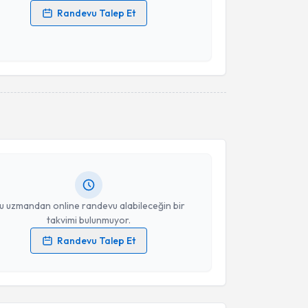
Randevu Talep Et
 verilerimin işlenmesine ilişkin
Aydınlatma Metni
'ni
 ve kişisel verilerimin belirtilen kapsamda
esini kabul ediyorum.
akvimi Talebi
Takvim Talebini Gönder
ahri Kasal
için randevu takvimi talebi oluşturun. Size
 randevu almanız için bir takvim hazırlandığında e-
lgilendireceğiz.
resiniz
u uzmandan online randevu alabileceğin bir
takvimi bulunmuyor.
Randevu Talep Et
 verilerimin işlenmesine ilişkin
Aydınlatma Metni
'ni
 ve kişisel verilerimin belirtilen kapsamda
esini kabul ediyorum.
akvimi Talebi