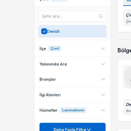
A
Çiv
Çiv
Denizli
İlçe
Çivril
Bölg
Yakınımda Ara
Branşlar
Konumuma yakın uzmanları
Çivril
göster
İlgi Alanları
De
Hizmetler
Laminektomi
Sır
Ortopedi ve Travmatoloji
Mezuniyet
Acl (Ön Çapraz Bağ) Yırtığı
Daha Fazla Filtre