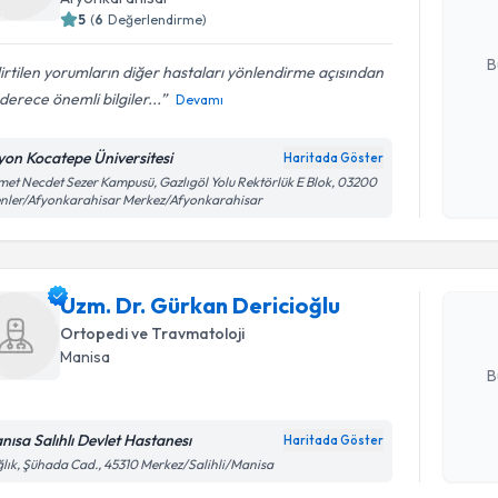
5
(
6
Değerlendirme)
E-posta Ad
B
irtilen yorumların diğer hastaları yönlendirme açısından
derece önemli bilgiler...
Devamı
Kişisel
yon Kocatepe Üniversitesi
Haritada Göster
okudum
Randevu T
et Necdet Sezer Kampusü, Gazlıgöl Yolu Rektörlük E Blok, 03200
işlenm
nler/Afyonkarahisar Merkez/Afyonkarahisar
Uzm. Dr. 
oluşturun. 
Uzm. Dr. Gürkan Dericioğlu
hazırlandığ
Ortopedi ve Travmatoloji
E-posta Ad
Manisa
B
nısa Salıhlı Devlet Hastanesı
Haritada Göster
Kişisel
lık, Şühada Cad., 45310 Merkez/Salihli/Manisa
okudum