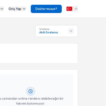
Giriş Yap
Doktor musun?
Sıralama
Akıllı Sıralama
akvimi Talebi
i Onur Tirelioğlu
için randevu takvimi talebi
Size bu uzmandan randevu almanız için bir takvim
ında e-posta ile bilgilendireceğiz.
resiniz
u uzmandan online randevu alabileceğin bir
takvimi bulunmuyor.