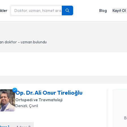
ikler
Blog
Kayıt Ol
an doktor - uzman bulundu
Randevu T
Op. Dr. Al
Op. Dr. Ali Onur Tirelioğlu
oluşturun. 
hazırlandığ
Ortopedi ve Travmatoloji
Denizli
, Çivril
E-posta Ad
B