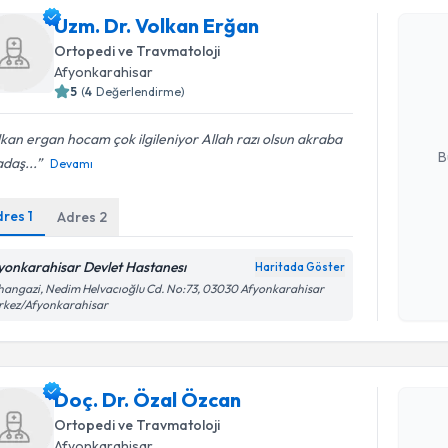
Uzm. Dr. Volkan Erğan
Uzm. Dr. 
Ortopedi ve Travmatoloji
Size bu uzm
Afyonkarahisar
hazırlandığ
5
(
4
Değerlendirme)
E-posta Ad
kan ergan hocam çok ilgileniyor Allah razı olsun akraba
B
daş...
Devamı
dres
1
Adres
2
Kişisel
okudum
yonkarahisar Devlet Hastanesı
Haritada Göster
işlenm
angazi, Nedim Helvacıoğlu Cd. No:73, 03030 Afyonkarahisar
rkez/Afyonkarahisar
Randevu T
Doç. Dr. Özal Özcan
Doç. Dr. 
bu uzmandan
Ortopedi ve Travmatoloji
posta ile bi
Afyonkarahisar