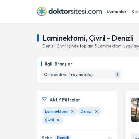
Uzmanlar
Klin
Laminektomi, Çivril - Denizli
Denizli
Çivril
içinde toplam
5
Laminektomi
uygulay
İlgili Branşlar
Ortopedi ve Travmatoloji
1
Aktif Filtreler
Laminektomi
Denizli
Çivril
Şehir
Denizli