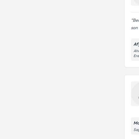
Bel
son 
Af
Ahm
Ere
Ma
Sağ