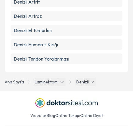
Denizli Artrit
Denizli Artroz
Denizli El Tümörleri
Denizli Humerus Kırığı
Denizli Tendon Yaralanması
Ana Sayfa
Laminektomi
Denizli
Videolar
Blog
Online Terapi
Online Diyet