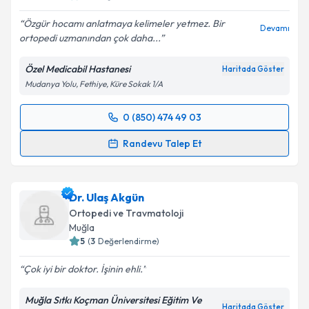
Özgür hocamı anlatmaya kelimeler yetmez. Bir
Devamı
ortopedi uzmanından çok daha...
Özel Medicabil Hastanesi
Haritada Göster
Mudanya Yolu, Fethiye, Küre Sokak 1/A
0 (850) 474 49 03
Randevu Takvimi Talebi
Randevu Talep Et
Op. Dr. Özgür Temiz
için randevu takvimi talebi
oluşturun. Size bu uzmandan randevu almanız için bir
Dr. Ulaş Akgün
takvim hazırlandığında e-posta ile bilgilendireceğiz.
Ortopedi ve Travmatoloji
E-posta Adresiniz
Muğla
5
(
3
Değerlendirme)
Çok iyi bir doktor. İşinin ehli.
Kişisel verilerimin işlenmesine ilişkin
Aydınlatma
Muğla Sıtkı Koçman Üniversitesi Eğitim Ve
Metni
'ni okudum ve kişisel verilerimin belirtilen
Haritada Göster