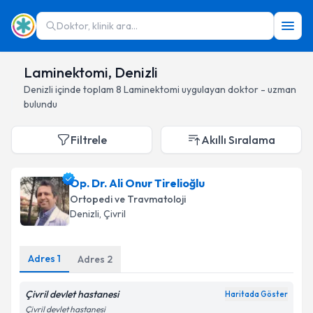
Doktor, klinik ara...
Laminektomi, Denizli
Denizli
içinde toplam
8
Laminektomi
uygulayan doktor - uzman
bulundu
Filtrele
Akıllı Sıralama
Op. Dr. Ali Onur Tirelioğlu
Ortopedi ve Travmatoloji
Denizli
, Çivril
Adres
1
Adres
2
Çivril devlet hastanesi
Haritada Göster
Çivril devlet hastanesi