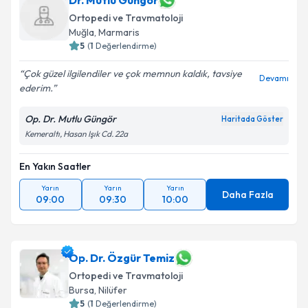
Dr. Mutlu Güngör
E-posta Adresiniz
Ortopedi ve Travmatoloji
Muğla
, Marmaris
5
(
1
Değerlendirme)
Kişisel verilerimin işlenmesine ilişkin
Aydınlatma
Çok güzel ilgilendiler ve çok memnun kaldık, tavsiye
Devamı
Metni
'ni okudum ve kişisel verilerimin belirtilen
ederim.
kapsamda işlenmesini kabul ediyorum.
Op. Dr. Mutlu Güngör
Haritada Göster
Kemeraltı, Hasan Işık Cd. 22a
Takvim Talebini Gönder
En Yakın Saatler
Yarın
Yarın
Yarın
Daha Fazla
09:00
09:30
10:00
Op. Dr. Özgür Temiz
Ortopedi ve Travmatoloji
Bursa
, Nilüfer
5
(
1
Değerlendirme)