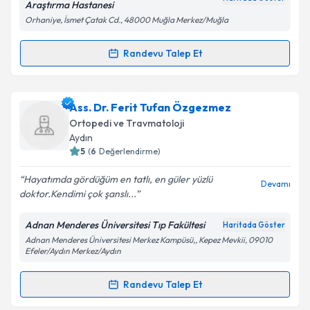
Araştırma Hastanesi
kapsamda işlenmesini kabul ediyorum.
Orhaniye, İsmet Çatak Cd., 48000 Muğla Merkez/Muğla
Randevu Talep Et
Takvim Talebini Gönder
Randevu Takvimi Talebi
Dr. Ulaş Akgün
için randevu takvimi talebi oluşturun.
Ass. Dr. Ferit Tufan Özgezmez
Size bu uzmandan randevu almanız için bir takvim
Ortopedi ve Travmatoloji
hazırlandığında e-posta ile bilgilendireceğiz.
Aydın
5
(
6
Değerlendirme)
E-posta Adresiniz
Hayatımda gördüğüm en tatlı, en güler yüzlü
Devamı
doktor.Kendimi çok şanslı...
Adnan Menderes Üniversitesi Tıp Fakültesi
Haritada Göster
Kişisel verilerimin işlenmesine ilişkin
Aydınlatma
Adnan Menderes Üniversitesi Merkez Kampüsü,, Kepez Mevkii, 09010
Metni
'ni okudum ve kişisel verilerimin belirtilen
Efeler/Aydın Merkez/Aydın
kapsamda işlenmesini kabul ediyorum.
Randevu Talep Et
Randevu Takvimi Talebi
Takvim Talebini Gönder