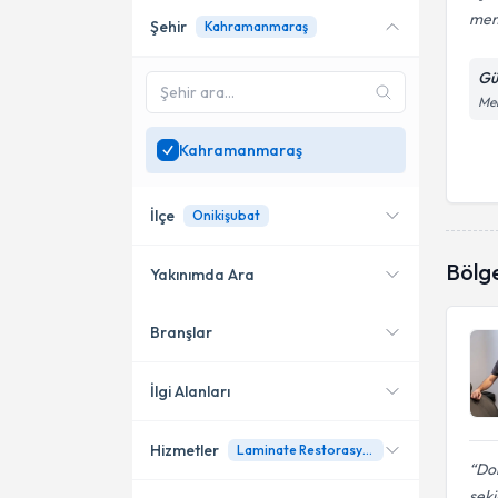
mem
Şehir
Kahramanmaraş
Gül
Mer
Kahramanmaraş
İlçe
Onikişubat
Bölg
Yakınımda Ara
Branşlar
Konumuma yakın uzmanları
Onikişubat
göster
İlgi Alanları
Hizmetler
Laminate Restorasyon
Diş Hekimi
Dok
şeki