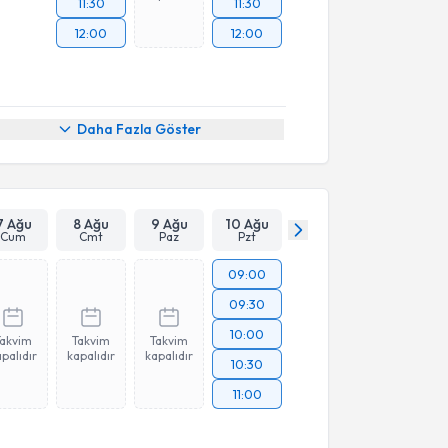
11:30
11:30
12:00
12:00
Daha Fazla Göster
7 Ağu
8 Ağu
9 Ağu
10 Ağu
Cum
Cmt
Paz
Pzt
09:00
09:30
10:00
Takvim
Takvim
Takvim
palıdır
kapalıdır
kapalıdır
10:30
11:00