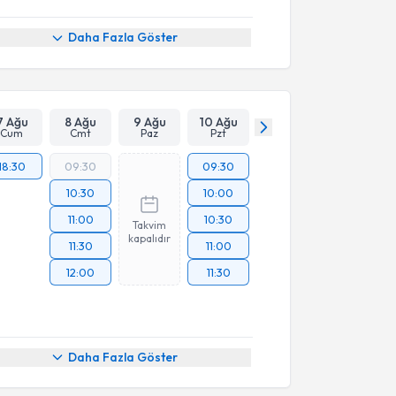
Daha Fazla Göster
7 Ağu
8 Ağu
9 Ağu
10 Ağu
Cum
Cmt
Paz
Pzt
18:30
09:30
09:30
10:30
10:00
11:00
10:30
Takvim
kapalıdır
11:30
11:00
12:00
11:30
Daha Fazla Göster