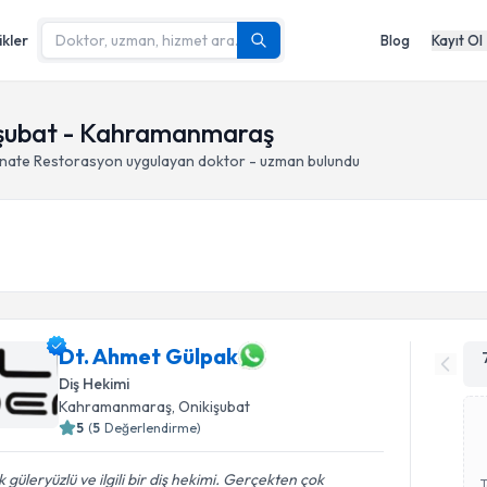
ikler
Blog
Kayıt Ol
işubat - Kahramanmaraş
nate Restorasyon
uygulayan doktor - uzman bulundu
Dt. Ahmet Gülpak
Diş Hekimi
Kahramanmaraş
, Onikişubat
5
(
5
Değerlendirme)
 güleryüzlü ve ilgili bir diş hekimi. Gerçekten çok