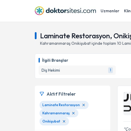
Uzmanlar
Klin
Laminate Restorasyon, Onik
Kahramanmaraş
Onikişubat
içinde toplam
10
Lami
İlgili Branşlar
Diş Hekimi
1
Aktif Filtreler
Laminate Restorasyon
Kahramanmaraş
Onikişubat
Çok