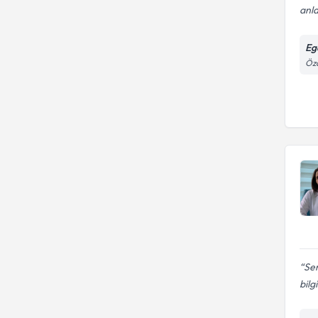
anla
Eg
Öza
Sem
bilg