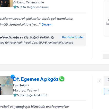
Ankara
, Yenimahalle
5
(
336
Değerlendirme)
uklarım severek gidiyorlar, bizde çok memlunuz.
ka
mliği, iletişimi iyi tavsiye...
Devamı
l İvedik Ağız ve Diş Sağlığı Polikliniği
Haritada Göster
arı Yahyalar Mah. İvedik Cad. 460/B Yenimahalle Ankara
Dt. Egemen Açıkgöz
Diş Hekimi
Malatya
, Yeşilyurt
5
(
87
Değerlendirme)
rübeli ve yaptığı işin bilincinde profesyonel bir