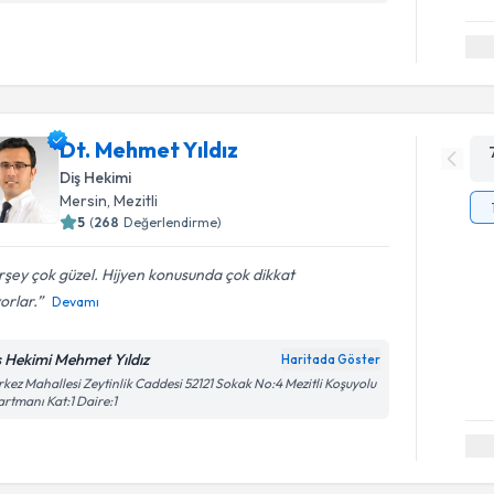
Dt. Mehmet Yıldız
Diş Hekimi
Mersin
, Mezitli
5
(
268
Değerlendirme)
şey çok güzel. Hijyen konusunda çok dikkat
orlar.
Devamı
ş Hekimi Mehmet Yıldız
Haritada Göster
kez Mahallesi Zeytinlik Caddesi 52121 Sokak No:4 Mezitli Koşuyolu
rtmanı Kat:1 Daire:1