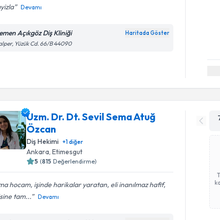
yizla
Devamı
emen Açıkgöz Diş Kliniği
Haritada Göster
lper, Yüzük Cd. 66/B 44090
Uzm. Dr. Dt. Sevil Sema Atuğ
Özcan
Diş Hekimi
+
1
diğer
Ankara
, Etimesgut
5
(
815
Değerlendirme)
ka
a hocam, işinde harikalar yaratan, eli inanılmaz hafif,
isine tam...
Devamı