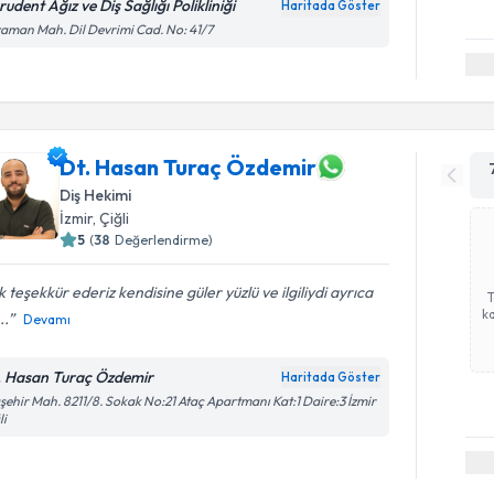
udent Ağız ve Diş Sağlığı Polikliniği
Haritada Göster
aman Mah. Dil Devrimi Cad. No: 41/7
Dt. Hasan Turaç Özdemir
Diş Hekimi
İzmir
, Çiğli
5
(
38
Değerlendirme)
 teşekkür ederiz kendisine güler yüzlü ve ilgiliydi ayrıca
ka
..
Devamı
. Hasan Turaç Özdemir
Haritada Göster
şehir Mah. 8211/8. Sokak No:21 Ataç Apartmanı Kat:1 Daire:3 İzmir
li