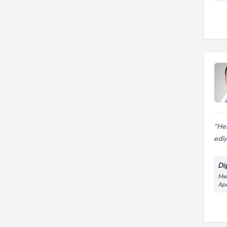
Her
ediy
Di
Mer
Apa