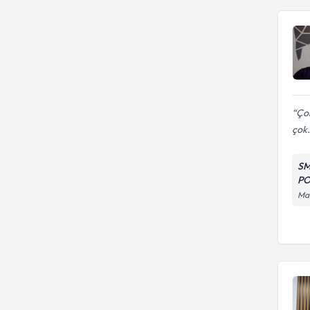
Çok
çok.
SM
PO
Man