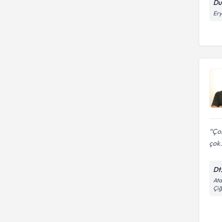
Dur
Ery
Çok
çok.
Dt
Ata
Çiğ