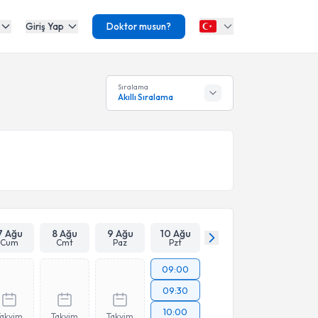
Giriş Yap
Doktor musun?
Sıralama
Akıllı Sıralama
7 Ağu
8 Ağu
9 Ağu
10 Ağu
Cum
Cmt
Paz
Pzt
09:00
09:30
10:00
Takvim
Takvim
Takvim