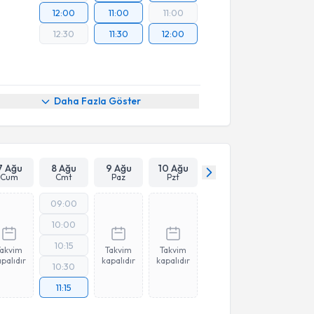
12:00
11:00
11:00
12:30
11:30
12:00
Daha Fazla Göster
7 Ağu
8 Ağu
9 Ağu
10 Ağu
Cum
Cmt
Paz
Pzt
09:00
10:00
10:15
Takvim
Takvim
Takvim
palıdır
kapalıdır
kapalıdır
10:30
11:15