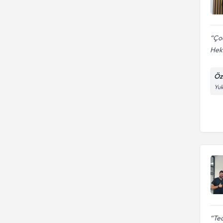
Çoc
Heki
Öze
Yuk
Tec