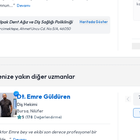
ka
nun...
Devamı
pak Dent Ağız ve Diş Sağlığı Polikliniği
Haritada Göster
cimektepe, Ahmet Uncu Cd. No:5/A, 46050
enize yakın diğer uzmanlar
Dt. Emre Güldüren
Diş Hekimi
Bursa
, Nilüfer
5
(
178
Değerlendirme)
tor Emre bey ve ekibi son derece profesyonel bir
lde...
Devamı