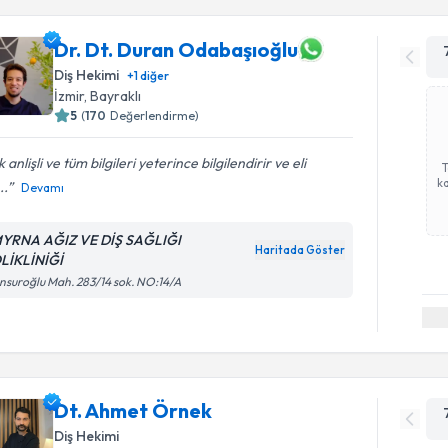
Dr. Dt. Duran Odabaşıoğlu
Diş Hekimi
+
1
diğer
İzmir
, Bayraklı
5
(
170
Değerlendirme)
 anlişli ve tüm bilgileri yeterince bilgilendirir ve eli
ka
..
Devamı
YRNA AĞIZ VE DİŞ SAĞLIĞI
Haritada Göster
LİKLİNİĞİ
suroğlu Mah. 283/14 sok. NO:14/A
Dt. Ahmet Örnek
Diş Hekimi