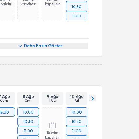
palıdır
kapalıdır
kapalıdır
10:30
11:00
Daha Fazla Göster
7 Ağu
8 Ağu
9 Ağu
10 Ağu
Cum
Cmt
Paz
Pzt
18:30
10:00
10:00
10:30
10:30
11:00
11:00
Takvim
kapalıdır