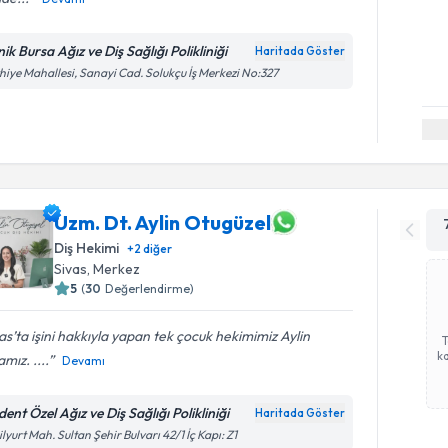
nik Bursa Ağız ve Diş Sağlığı Polikliniği
Haritada Göster
hiye Mahallesi, Sanayi Cad. Solukçu İş Merkezi No:327
Uzm. Dt. Aylin Otugüzel
Diş Hekimi
+
2
diğer
Sivas
, Merkez
5
(
30
Değerlendirme)
as’ta işini hakkıyla yapan tek çocuk hekimimiz Aylin
ka
mız. ....
Devamı
ent Özel Ağız ve Diş Sağlığı Polikliniği
Haritada Göster
ilyurt Mah. Sultan Şehir Bulvarı 42/1 İç Kapı: Z1