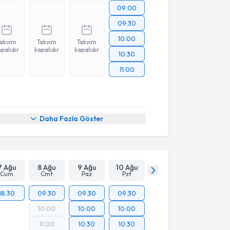
09:00
09:30
10:00
Takvim
Takvim
Takvim
palıdır
kapalıdır
kapalıdır
10:30
11:00
Daha Fazla Göster
7 Ağu
8 Ağu
9 Ağu
10 Ağu
Cum
Cmt
Paz
Pzt
18:30
09:30
09:30
09:30
10:00
10:00
10:00
11:00
10:30
10:30