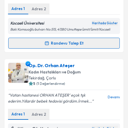
Adres
1
Adres
2
Kişisel verilerimin işlenmesine ilişkin
Aydınlatma
Metni
'ni okudum ve kişisel verilerimin belirtilen
kapsamda işlenmesini kabul ediyorum.
Kocaeli Üniversitesi
Haritada Göster
Baki Komsuoğlu bulvarı No:515, 41380 Umuttepe İzmit/İzmit/Kocaeli
Takvim Talebini Gönder
Randevu Talep Et
Randevu Takvimi Talebi
Dr. Yasın Ceylan
için randevu takvimi talebi
Op. Dr. Orhan Ateşer
oluşturun. Size bu uzmandan randevu almanız için bir
Kadın Hastalıkları ve Doğum
takvim hazırlandığında e-posta ile bilgilendireceğiz.
Tekirdağ
, Çorlu
5
(
1
Değerlendirme)
E-posta Adresiniz
Vatan hastanesi ORHAN ATEŞER' eçok tşk
Devamı
ederim.Yıllardır bebek tedavisi gördüm.İrmek...
Adres
1
Adres
2
Kişisel verilerimin işlenmesine ilişkin
Aydınlatma
Metni
'ni okudum ve kişisel verilerimin belirtilen
kapsamda işlenmesini kabul ediyorum.