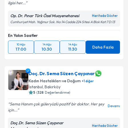
ilgisi her...
Op. Dr. Pınar Türk Özel Muayenehanesi
Haritada Göster
Kişisel verilerimin işlenmesine ilişkin
Aydınlatma
Cumhuriyet Mah. Yağmur Sok. No:14 Cadde 224 Sitesi A Blok Kat:7 D:13
Metni
'ni okudum ve kişisel verilerimin belirtilen
kapsamda işlenmesini kabul ediyorum.
En Yakın Saatler
10 Ağu
14 Ağu
14 Ağu
Takvim Talebini Gönder
Daha Fazla
17:00
10:30
11:30
Doç. Dr. Sema Süzen Çaypınar
Kadın Hastalıkları ve Doğum
+
1
diğer
İstanbul
, Bakırköy
5
(
328
Değerlendirme)
Sema Hanım çok güleryüzlü pozitif bir doktor. Her şey
Devamı
için...
Doç.Dr. Sema Süzen Çaypınar
Haritada Göster