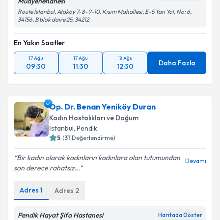
Muayenehanesi
Route İstanbul, Ataköy 7-8-9-10. Kısım Mahallesi, E-5 Yan Yol, No: 6,
34156, B blok daire 25, 34212
En Yakın Saatler
17 Ağu
17 Ağu
18 Ağu
Daha Fazla
09:30
11:30
12:30
Op. Dr. Benan Yeniköy Duran
Kadın Hastalıkları ve Doğum
İstanbul
, Pendik
5
(
31
Değerlendirme)
Bir kadın olarak kadınların kadınlara olan tutumundan
Devamı
son derece rahatsız...
Adres
1
Adres
2
Pendik Hayat Şifa Hastanesi
Haritada Göster