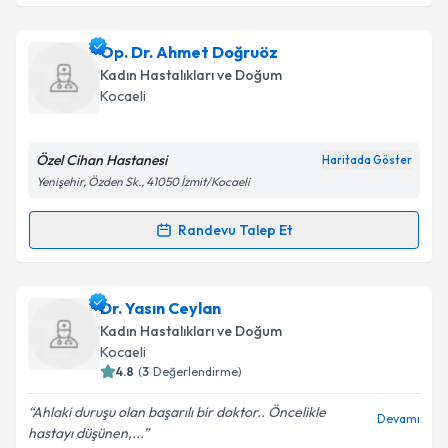
Takvim Talebini Gönder
Uzm. Dr. Muhlis Mehmet Ataman
için randevu
Op. Dr. Ahmet Doğruöz
takvimi talebi oluşturun. Size bu uzmandan randevu
Kadın Hastalıkları ve Doğum
almanız için bir takvim hazırlandığında e-posta ile
Kocaeli
bilgilendireceğiz.
E-posta Adresiniz
Özel Cihan Hastanesi
Haritada Göster
Yenişehir, Özden Sk., 41050 İzmit/Kocaeli
Randevu Talep Et
Randevu Takvimi Talebi
Kişisel verilerimin işlenmesine ilişkin
Aydınlatma
Metni
'ni okudum ve kişisel verilerimin belirtilen
kapsamda işlenmesini kabul ediyorum.
Op. Dr. Ahmet Doğruöz
için randevu takvimi talebi
Dr. Yasın Ceylan
oluşturun. Size bu uzmandan randevu almanız için bir
Kadın Hastalıkları ve Doğum
takvim hazırlandığında e-posta ile bilgilendireceğiz.
Takvim Talebini Gönder
Kocaeli
4.8
(
3
Değerlendirme)
E-posta Adresiniz
Ahlaki duruşu olan başarılı bir doktor.. Öncelikle
Devamı
hastayı düşünen,...