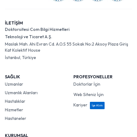
İLETİŞİM
Doktorsitesi Com Bilgi Hizmetleri
Teknoloji ve Ticaret A.Ş.
Maslak Mah. Ahi Evran Cd. A.O.S 55 Sokak No:2 Aksoy Plaza Giriş
Kat Kolektif House
İstanbul, Türkiye
SAĞLIK
PROFESYONELLER
Uzmanlar
Doktorlar İçin
Uzmanlık Alanları
Web Siteniz İçin
Hastalıklar
Kariyer
İşe Alım
Hizmetler
Hastaneler
KURUMSAL