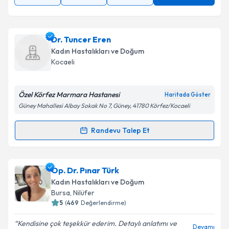
Dr. Tuncer Eren
Kadın Hastalıkları ve Doğum
Kocaeli
Özel Körfez Marmara Hastanesi
Haritada Göster
Güney Mahallesi Albay Sokak No 7, Güney, 41780 Körfez/Kocaeli
Randevu Talep Et
Randevu Takvimi Talebi
Dr. Tuncer Eren
için randevu takvimi talebi oluşturun.
Op. Dr. Pınar Türk
Size bu uzmandan randevu almanız için bir takvim
Kadın Hastalıkları ve Doğum
hazırlandığında e-posta ile bilgilendireceğiz.
Bursa
, Nilüfer
5
(
469
Değerlendirme)
E-posta Adresiniz
Kendisine çok teşekkür ederim. Detaylı anlatımı ve
Devamı