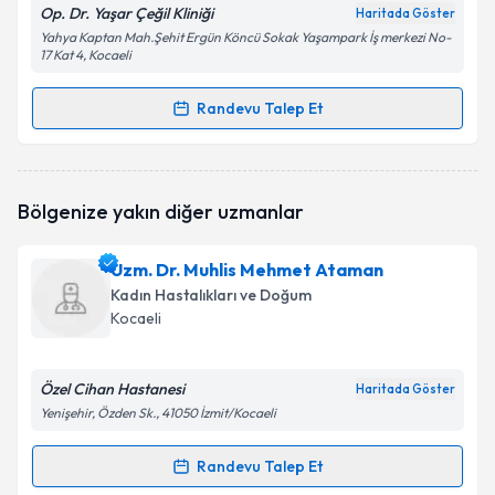
Op. Dr. Yaşar Çeğil Kliniği
Haritada Göster
Yahya Kaptan Mah.Şehit Ergün Köncü Sokak Yaşampark İş merkezi No-
17 Kat 4, Kocaeli
Randevu Talep Et
Randevu Takvimi Talebi
Op. Dr. Yaşar Çeğil
için randevu takvimi talebi
Bölgenize yakın diğer uzmanlar
oluşturun. Size bu uzmandan randevu almanız için bir
takvim hazırlandığında e-posta ile bilgilendireceğiz.
Uzm. Dr. Muhlis Mehmet Ataman
E-posta Adresiniz
Kadın Hastalıkları ve Doğum
Kocaeli
Özel Cihan Hastanesi
Kişisel verilerimin işlenmesine ilişkin
Aydınlatma
Haritada Göster
Metni
'ni okudum ve kişisel verilerimin belirtilen
Yenişehir, Özden Sk., 41050 İzmit/Kocaeli
kapsamda işlenmesini kabul ediyorum.
Randevu Talep Et
Randevu Takvimi Talebi