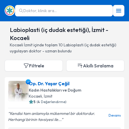
Doktor, klinik ara...
Labioplasti (iç dudak estetiği), İzmit -
Kocaeli
Kocaeli
İzmit
içinde toplam
10
Labioplasti (iç dudak estetiği)
uygulayan doktor - uzman bulundu
Filtrele
Akıllı Sıralama
Op. Dr. Yaşar Çeğil
Kadın Hastalıkları ve Doğum
Kocaeli
, İzmit
5
(
4
Değerlendirme)
Kendisi tam anlamıyla mükemmel bir doktordur.
Devamı
Herhangi birinin tavsiyesi ile...