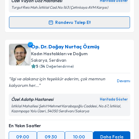
Özel Vizyon Göz Hastanesi
Haritada Göster
Turgut Reis Mah.İstiklal Cad.No:163 (Çetinkaya AVM Karşısı)
Takvim Talebini Gönder
Randevu Talep Et
Randevu Takvimi Talebi
Op. Dr. Orhan Ateşer
için randevu takvimi talebi
Op. Dr. Doğay Nurtaç Özmüş
oluşturun. Size bu uzmandan randevu almanız için bir
Kadın Hastalıkları ve Doğum
takvim hazırlandığında e-posta ile bilgilendireceğiz.
Sakarya
, Serdivan
5
(
34
Değerlendirme)
E-posta Adresiniz
ilgi ve alakanız için teşekkür ederim, çok memnun
Devamı
kalıyorum her...
Özel Adatıp Hastanesi
Haritada Göster
Kişisel verilerimin işlenmesine ilişkin
Aydınlatma
İstiklal Mahallesi Şehit Mehmet Karabaşoğlu Caddesi, No.67, İstiklal,
Metni
'ni okudum ve kişisel verilerimin belirtilen
Kazımpaşa Yolu Üzeri, 54050 Serdivan/Sakarya
kapsamda işlenmesini kabul ediyorum.
En Yakın Saatler
Takvim Talebini Gönder
09:00
09:30
10:00
Daha Fazla