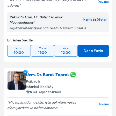
Sorunumu tek seferde hızlıca çözdü çok teşekkür
Devamı
ederim
Psikiyatri Uzm. Dr. Bülent Taymur
Haritada Göster
Muayenehanesi
Küçükbakkal Köy ,Işıklar Cad. QBMED Plaza No :37 Kat :3
En Yakın Saatler
Yarın
Yarın
Yarın
Daha Fazla
10:00
11:00
12:00
Uzm. Dr. Burak Toprak
Psikiyatri
İstanbul
, Kadıköy
5
(
31
Değerlendirme)
Hiç tanımadan geldim iyiki gelmişim nefes
Devamı
alamıyordum ve nefes almama...