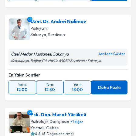
Uzm. Dr. Andrei Nalimov
Psikiyatri
Sakarya
, Serdivan
Özel Medar Hastanesi Sakarya
Haritada Göster
Kemalpaşa, Bağlar Cd. No:116 54050 Serdivan / Sakarya
En Yakın Saatler
Yarın
Yarın
Yarın
Daha Fazla
12:00
12:30
13:00
Psk. Dan. Murat Yürükcü
Psikolojik Danışman
+
1
diğer
Kocaeli
, Gebze
4.8
(
6
Değerlendirme)