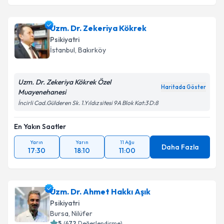
Uzm. Dr. Zekeriya Kökrek
Psikiyatri
İstanbul
, Bakırköy
Uzm. Dr. Zekeriya Kökrek Özel
Haritada Göster
Muayenehanesi
İncirli Cad.Gülderen Sk. 1.Yıldız sitesi 9A Blok Kat:3 D:8
En Yakın Saatler
Yarın
Yarın
11 Ağu
Daha Fazla
17:30
18:10
11:00
Uzm. Dr. Ahmet Hakkı Aşık
Psikiyatri
Bursa
, Nilüfer
5
(
472
Değerlendirme)