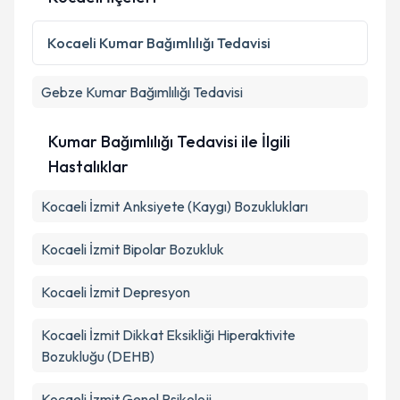
Kişisel verilerimin işlenmesine ilişkin
Aydınlatma
Metni
'ni okudum ve kişisel verilerimin belirtilen
kapsamda işlenmesini kabul ediyorum.
Kocaeli
Kumar Bağımlılığı Tedavisi
Gebze
Kumar Bağımlılığı Tedavisi
Takvim Talebini Gönder
Kumar Bağımlılığı Tedavisi ile İlgili
Hastalıklar
Kocaeli İzmit Anksiyete (Kaygı) Bozuklukları
Kocaeli İzmit Bipolar Bozukluk
Kocaeli İzmit Depresyon
Kocaeli İzmit Dikkat Eksikliği Hiperaktivite
Bozukluğu (DEHB)
Kocaeli İzmit Genel Psikoloji