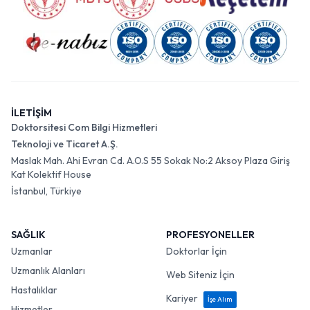
İLETİŞİM
Doktorsitesi Com Bilgi Hizmetleri
Teknoloji ve Ticaret A.Ş.
Maslak Mah. Ahi Evran Cd. A.O.S 55 Sokak No:2 Aksoy Plaza Giriş
Kat Kolektif House
İstanbul, Türkiye
SAĞLIK
PROFESYONELLER
Uzmanlar
Doktorlar İçin
Uzmanlık Alanları
Web Siteniz İçin
Hastalıklar
Kariyer
İşe Alım
Hizmetler