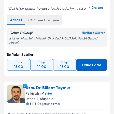
Devamı
Çok iyi bir doktor herkese tavsiye ederim. . . Kısa...
Adres
1
Online Görüşme
Gebze Psikoloji
Haritada Göster
İstasyon Mah. Şehit Mücahir Okur Cad. 1406/1 Sok. No : 2A Gebze /
Kocaeli
En Yakın Saatler
Yarın
11 Ağu
11 Ağu
Daha Fazla
15:00
14:00
15:00
Uzm. Dr. Bülent Taymur
Psikiyatri
+
1
diğer
İstanbul
, Ataşehir
5
(
16
Değerlendirme)