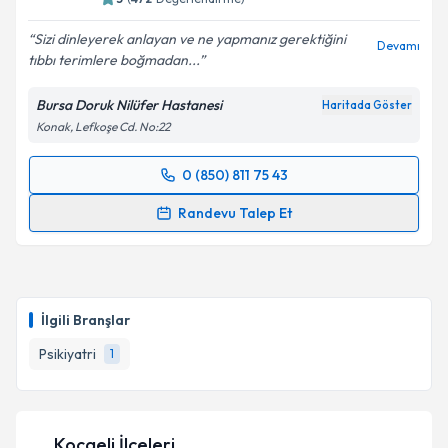
Sizi dinleyerek anlayan ve ne yapmanız gerektiğini
Devamı
tıbbı terimlere boğmadan...
Bursa Doruk Nilüfer Hastanesi
Haritada Göster
Konak, Lefkoşe Cd. No:22
0 (850) 811 75 43
Randevu Takvimi Talebi
Randevu Talep Et
Uzm. Dr. Ahmet Hakkı Aşık
için randevu takvimi
talebi oluşturun. Size bu uzmandan randevu almanız
için bir takvim hazırlandığında e-posta ile
bilgilendireceğiz.
İlgili Branşlar
E-posta Adresiniz
Psikiyatri
1
Kocaeli İlçeleri