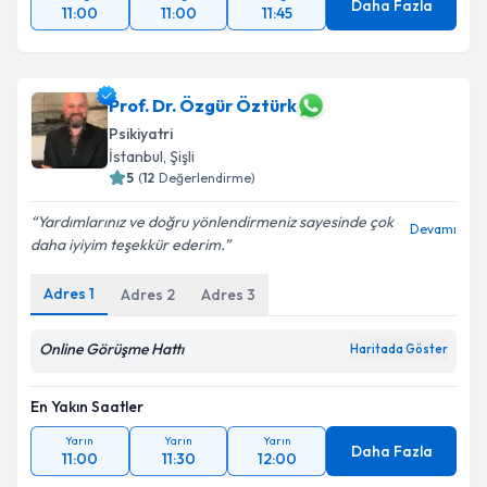
Daha Fazla
Takvim Talebini Gönder
11:00
11:00
11:45
Prof. Dr. Özgür Öztürk
Psikiyatri
İstanbul
, Şişli
5
(
12
Değerlendirme)
Yardımlarınız ve doğru yönlendirmeniz sayesinde çok
Devamı
daha iyiyim teşekkür ederim.
Adres
1
Adres
2
Adres
3
Online Görüşme Hattı
Haritada Göster
En Yakın Saatler
Yarın
Yarın
Yarın
Daha Fazla
11:00
11:30
12:00