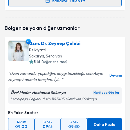
Randevu Talep Et
Randevu Takvimi Talebi
Uzm. Dr. Hüseyin Yıldız
için randevu takvimi talebi
Bölgenize yakın diğer uzmanlar
oluşturun. Size bu uzmandan randevu almanız için bir
takvim hazırlandığında e-posta ile bilgilendireceğiz.
Uzm. Dr. Zeynep Çelebi
E-posta Adresiniz
Psikiyatri
Sakarya
, Serdivan
5
(
6
Değerlendirme)
Uzun zamandır yaşadığım kaygı bozukluğu sebebiyle
Kişisel verilerimin işlenmesine ilişkin
Aydınlatma
Devamı
zeynep hanımla tanıştım. İyi...
Metni
'ni okudum ve kişisel verilerimin belirtilen
kapsamda işlenmesini kabul ediyorum.
Özel Medar Hastanesi Sakarya
Haritada Göster
Kemalpaşa, Bağlar Cd. No:116 54050 Serdivan / Sakarya
Takvim Talebini Gönder
En Yakın Saatler
12 Ağu
12 Ağu
12 Ağu
Daha Fazla
09:00
09:15
09:30