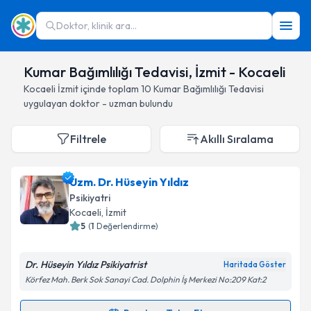
Doktor, klinik ara...
Kumar Bağımlılığı Tedavisi, İzmit - Kocaeli
Kocaeli
İzmit
içinde toplam
10
Kumar Bağımlılığı Tedavisi
uygulayan doktor - uzman bulundu
Filtrele
Akıllı Sıralama
Uzm. Dr. Hüseyin Yıldız
Psikiyatri
Kocaeli
, İzmit
5
(
1
Değerlendirme)
Dr. Hüseyin Yıldız Psikiyatrist
Haritada Göster
Körfez Mah. Berk Sok Sanayi Cad. Dolphin İş Merkezi No:209 Kat:2