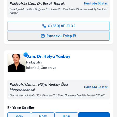
Psikiyatrist Uzm. Dr. Burak Toprak
Haritada Göster
Suadiye Mahallesi Bağdat Caddesi No:357/3 Kat:2 Hacımavuk İş Merkezi
34740
0 (850) 811 81 02
Randevu Takvimi Talebi
Randevu Talep Et
Uzm. Dr. Burak Toprak
için randevu takvimi talebi
oluşturun. Size bu uzmandan randevu almanız için bir
Uzm. Dr. Hülya Yanbay
takvim hazırlandığında e-posta ile bilgilendireceğiz.
Psikiyatri
E-posta Adresiniz
İstanbul
, Ümraniye
Psikiyatri Uzmanı Hülya Yanbay Özel
Haritada Göster
Muayenehanesi
Kişisel verilerimin işlenmesine ilişkin
Aydınlatma
Namık Kemal Mah. Sütçü İmam Cd. Fera Business No:28-34 Kat:5 D:42
Metni
'ni okudum ve kişisel verilerimin belirtilen
kapsamda işlenmesini kabul ediyorum.
En Yakın Saatler
12 Ağu
18 Ağu
18 Ağu