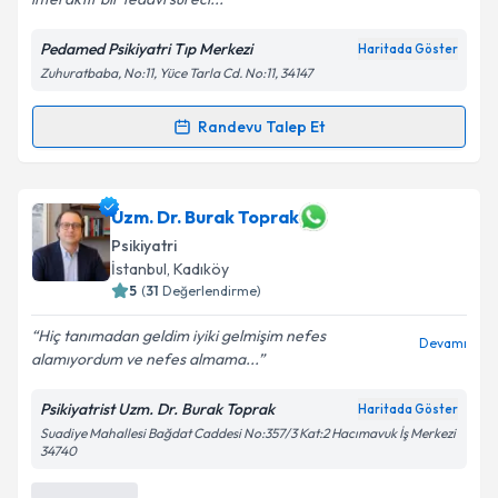
Pedamed Psikiyatri Tıp Merkezi
Haritada Göster
Zuhuratbaba, No:11, Yüce Tarla Cd. No:11, 34147
Randevu Talep Et
Randevu Takvimi Talebi
Uzm. Dr. Vüsale Novruzova
için randevu takvimi
Uzm. Dr. Burak Toprak
talebi oluşturun. Size bu uzmandan randevu almanız
Psikiyatri
için bir takvim hazırlandığında e-posta ile
İstanbul
, Kadıköy
bilgilendireceğiz.
5
(
31
Değerlendirme)
E-posta Adresiniz
Hiç tanımadan geldim iyiki gelmişim nefes
Devamı
alamıyordum ve nefes almama...
Psikiyatrist Uzm. Dr. Burak Toprak
Haritada Göster
Kişisel verilerimin işlenmesine ilişkin
Aydınlatma
Suadiye Mahallesi Bağdat Caddesi No:357/3 Kat:2 Hacımavuk İş Merkezi
34740
Metni
'ni okudum ve kişisel verilerimin belirtilen
kapsamda işlenmesini kabul ediyorum.