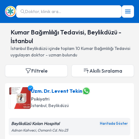
Doktor, klinik ara...
Kumar Bağımlılığı Tedavisi, Beylikdüzü -
İstanbul
İstanbul
Beylikdüzü
içinde toplam
10
Kumar Bağımlılığı Tedavisi
uygulayan doktor - uzman bulundu
Filtrele
Akıllı Sıralama
Uzm. Dr. Levent Tekin
Psikiyatri
İstanbul
, Beylikdüzü
Beylikdüzü Kolan Hospital
Haritada Göster
Adnan Kahveci, Osmanlı Cd. No:23