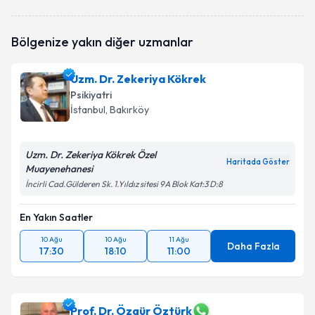
Prof. Dr. Yakup Albayrak
için randevu takvimi talebi
oluşturun. Size bu uzmandan randevu almanız için bir
takvim hazırlandığında e-posta ile bilgilendireceğiz.
Bölgenize yakın diğer uzmanlar
E-posta Adresiniz
Uzm. Dr. Zekeriya Kökrek
Psikiyatri
İstanbul
, Bakırköy
Kişisel verilerimin işlenmesine ilişkin
Aydınlatma
Metni
'ni okudum ve kişisel verilerimin belirtilen
Uzm. Dr. Zekeriya Kökrek Özel
kapsamda işlenmesini kabul ediyorum.
Haritada Göster
Muayenehanesi
İncirli Cad.Gülderen Sk. 1.Yıldız sitesi 9A Blok Kat:3 D:8
Takvim Talebini Gönder
En Yakın Saatler
10 Ağu
10 Ağu
11 Ağu
Daha Fazla
17:30
18:10
11:00
Prof. Dr. Özgür Öztürk