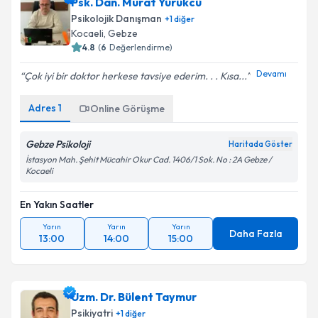
Psk. Dan. Murat Yürükcü
Psikolojik Danışman
+
1
diğer
Kocaeli
, Gebze
4.8
(
6
Değerlendirme)
Devamı
Çok iyi bir doktor herkese tavsiye ederim. . . Kısa...
Adres
1
Online Görüşme
Gebze Psikoloji
Haritada Göster
İstasyon Mah. Şehit Mücahir Okur Cad. 1406/1 Sok. No : 2A Gebze /
Kocaeli
En Yakın Saatler
Yarın
Yarın
Yarın
Daha Fazla
13:00
14:00
15:00
Uzm. Dr. Bülent Taymur
Psikiyatri
+
1
diğer