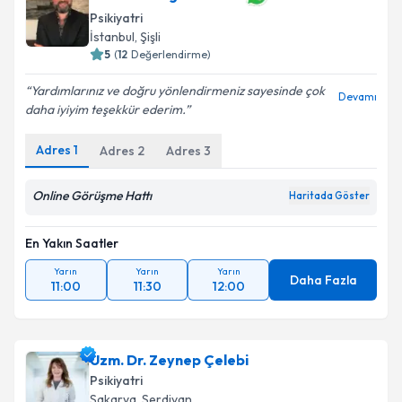
Psikiyatri
İstanbul
, Şişli
5
(
12
Değerlendirme)
Yardımlarınız ve doğru yönlendirmeniz sayesinde çok
Devamı
daha iyiyim teşekkür ederim.
Adres
1
Adres
2
Adres
3
Online Görüşme Hattı
Haritada Göster
En Yakın Saatler
Yarın
Yarın
Yarın
Daha Fazla
11:00
11:30
12:00
Uzm. Dr. Zeynep Çelebi
Psikiyatri
Sakarya
, Serdivan