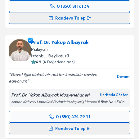
0 (850) 811 61 34
Randevu Takvimi Talebi
Randevu Talep Et
Uzm. Dr. Levent Tekin
için randevu takvimi talebi
oluşturun. Size bu uzmandan randevu almanız için bir
Prof. Dr. Yakup Albayrak
takvim hazırlandığında e-posta ile bilgilendireceğiz.
Psikiyatri
E-posta Adresiniz
İstanbul
, Beylikdüzü
4.9
(
4
Değerlendirme)
Gayet ilgili alakalı bir doktor kesinlikle tavsiye
Devamı
ediyorum
Kişisel verilerimin işlenmesine ilişkin
Aydınlatma
Metni
'ni okudum ve kişisel verilerimin belirtilen
Prof. Dr. Yakup Albayrak Muayenehanesi
Haritada Göster
kapsamda işlenmesini kabul ediyorum.
Adnan Kahveci Mahallesi Perlavista Alışveriş Merkezi B Blok No:45 K:6
Takvim Talebini Gönder
0 (850) 474 79 71
Randevu Takvimi Talebi
Randevu Talep Et