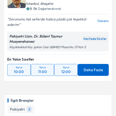
İstanbul
, Ataşehir
5
(
16
Değerlendirme)
Sorunumu tek seferde hızlıca çözdü çok teşekkür
Devamı
ederim
Psikiyatri Uzm. Dr. Bülent Taymur
Haritada Göster
Muayenehanesi
Küçükbakkal Köy ,Işıklar Cad. QBMED Plaza No :37 Kat :3
En Yakın Saatler
Yarın
Yarın
Yarın
Daha Fazla
10:00
11:00
12:00
İlgili Branşlar
Psikiyatri
2