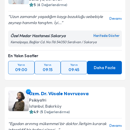
5
(
6
Değerlendirme)
Uzun zamandır yaşadığım kaygı bozukluğu sebebiyle
Devamı
zeynep hanımla tanıştım. İyi...
Özel Medar Hastanesi Sakarya
Haritada Göster
Kemalpaşa, Bağlar Cd. No:116 54050 Serdivan / Sakarya
En Yakın Saatler
Yarın
Yarın
Yarın
Daha Fazla
09:00
09:15
09:45
Uzm. Dr. Vüsale Novruzova
Psikiyatri
İstanbul
, Bakırköy
4.9
(
5
Değerlendirme)
Egodan arınmış mükemmel bir doktor.İletişim kurarak
Devamı
interaktif bir tedavi süreci...