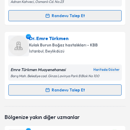
Adnan Kahveci, Osmanlı Cd. No:23
Randevu Talep Et
Randevu Takvimi Talebi
Op. Dr. Anwar Alashqar
için randevu takvimi talebi
Dr. Emre Türkmen
oluşturun. Size bu uzmandan randevu almanız için bir
Kulak Burun Boğaz hastalıkları - KBB
takvim hazırlandığında e-posta ile bilgilendireceğiz.
İstanbul
, Beylikdüzü
E-posta Adresiniz
Emre Türkmen Muayenehanesi
Haritada Göster
Barış Mah. Belediye cad. Ginza Lavinya Park B Blok No 100
Kişisel verilerimin işlenmesine ilişkin
Aydınlatma
Randevu Talep Et
Randevu Takvimi Talebi
Metni
'ni okudum ve kişisel verilerimin belirtilen
kapsamda işlenmesini kabul ediyorum.
Dr. Emre Türkmen
için randevu takvimi talebi
Bölgenize yakın diğer uzmanlar
oluşturun. Size bu uzmandan randevu almanız için bir
Takvim Talebini Gönder
takvim hazırlandığında e-posta ile bilgilendireceğiz.