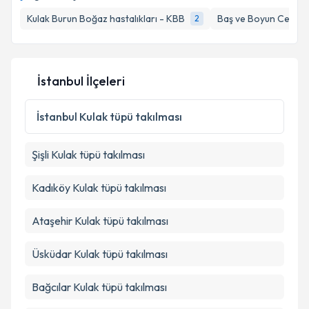
takvim hazırlandığında e-posta ile bilgilendireceğiz.
Kulak Burun Boğaz hastalıkları - KBB
Baş ve Boyun Cerrahi
2
E-posta Adresiniz
İstanbul İlçeleri
Kişisel verilerimin işlenmesine ilişkin
Aydınlatma
Metni
'ni okudum ve kişisel verilerimin belirtilen
İstanbul
Kulak tüpü takılması
kapsamda işlenmesini kabul ediyorum.
Şişli
Kulak tüpü takılması
Takvim Talebini Gönder
Kadıköy
Kulak tüpü takılması
Ataşehir
Kulak tüpü takılması
Üsküdar
Kulak tüpü takılması
Bağcılar
Kulak tüpü takılması