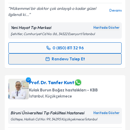
Mükemmel bir doktor çok anlayışlı o kadar güzel
Devamı
ilgilendi ki...
Yeni Hayat Tıp Merkezi
Haritada Göster
Şehitler, Cumhuriyet Cd No: 86, 34522 Esenyurt/İstanbul
0 (850) 811 32 96
Randevu Takvimi Talebi
Randevu Talep Et
Op. Dr. Aylin Zorlu Sunel
için randevu takvimi talebi
oluşturun. Size bu uzmandan randevu almanız için bir
takvim hazırlandığında e-posta ile bilgilendireceğiz.
Prof. Dr. Tanfer Kunt
Kulak Burun Boğaz hastalıkları - KBB
E-posta Adresiniz
İstanbul
, Küçükçekmece
Biruni Üniversitesi Tıp Fakültesi Hastanesi
Haritada Göster
Gültepe, Halkalı Cd No: 99, 34295 Küçükçekmece/İstanbul
Kişisel verilerimin işlenmesine ilişkin
Aydınlatma
Metni
'ni okudum ve kişisel verilerimin belirtilen