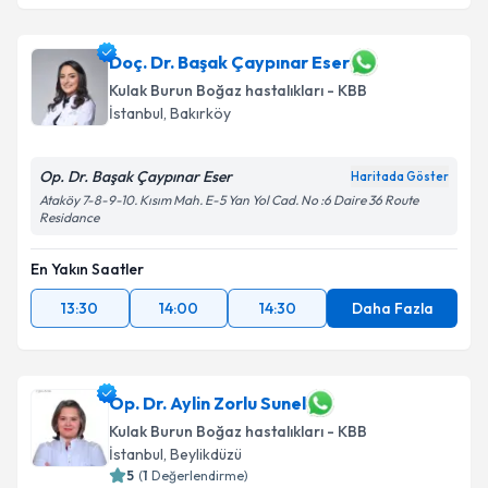
Op. Dr. Mustafa Burak Üstün
için randevu takvimi
talebi oluşturun. Size bu uzmandan randevu almanız
için bir takvim hazırlandığında e-posta ile
Doç. Dr. Başak Çaypınar Eser
bilgilendireceğiz.
Kulak Burun Boğaz hastalıkları - KBB
İstanbul
, Bakırköy
E-posta Adresiniz
Op. Dr. Başak Çaypınar Eser
Haritada Göster
Ataköy 7-8-9-10. Kısım Mah. E-5 Yan Yol Cad. No :6 Daire 36 Route
Residance
Kişisel verilerimin işlenmesine ilişkin
Aydınlatma
Metni
'ni okudum ve kişisel verilerimin belirtilen
En Yakın Saatler
kapsamda işlenmesini kabul ediyorum.
13:30
14:00
14:30
Daha Fazla
Takvim Talebini Gönder
Op. Dr. Aylin Zorlu Sunel
Kulak Burun Boğaz hastalıkları - KBB
İstanbul
, Beylikdüzü
5
(
1
Değerlendirme)