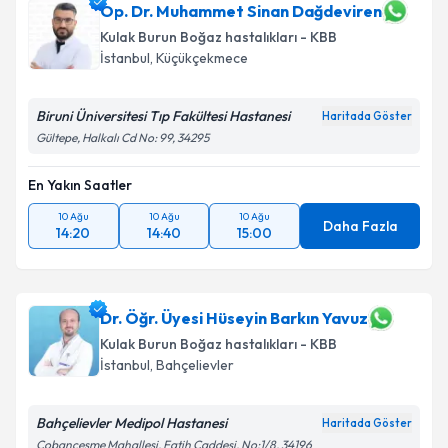
Op. Dr. Muhammet Sinan Dağdeviren
E-posta Adresiniz
Kulak Burun Boğaz hastalıkları - KBB
İstanbul
, Küçükçekmece
Biruni Üniversitesi Tıp Fakültesi Hastanesi
Kişisel verilerimin işlenmesine ilişkin
Aydınlatma
Haritada Göster
Metni
'ni okudum ve kişisel verilerimin belirtilen
Gültepe, Halkalı Cd No: 99, 34295
kapsamda işlenmesini kabul ediyorum.
En Yakın Saatler
Takvim Talebini Gönder
10 Ağu
10 Ağu
10 Ağu
Daha Fazla
14:20
14:40
15:00
Dr. Öğr. Üyesi Hüseyin Barkın Yavuz
Kulak Burun Boğaz hastalıkları - KBB
İstanbul
, Bahçelievler
Bahçelievler Medipol Hastanesi
Haritada Göster
Çobançesme Mahallesi, Fatih Caddesi, No:1/8, 34196