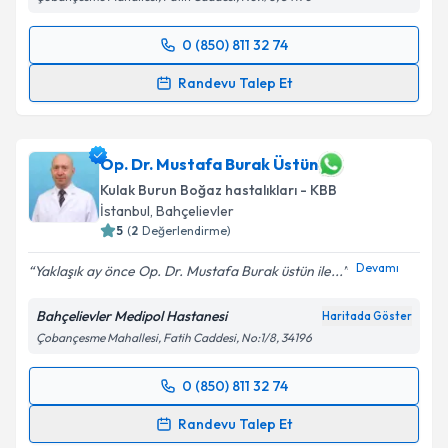
0 (850) 811 32 74
Randevu Takvimi Talebi
Randevu Talep Et
Dr. Öğr. Üyesi Hüseyin Barkın Yavuz
için randevu
takvimi talebi oluşturun. Size bu uzmandan randevu
almanız için bir takvim hazırlandığında e-posta ile
Op. Dr. Mustafa Burak Üstün
bilgilendireceğiz.
Kulak Burun Boğaz hastalıkları - KBB
İstanbul
, Bahçelievler
E-posta Adresiniz
5
(
2
Değerlendirme)
Devamı
Yaklaşık ay önce Op. Dr. Mustafa Burak üstün ile...
Bahçelievler Medipol Hastanesi
Haritada Göster
Kişisel verilerimin işlenmesine ilişkin
Aydınlatma
Çobançesme Mahallesi, Fatih Caddesi, No:1/8, 34196
Metni
'ni okudum ve kişisel verilerimin belirtilen
kapsamda işlenmesini kabul ediyorum.
0 (850) 811 32 74
Randevu Takvimi Talebi
Takvim Talebini Gönder
Randevu Talep Et