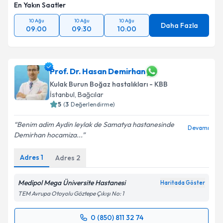
En Yakın Saatler
kapsamda işlenmesini kabul ediyorum.
10 Ağu
10 Ağu
10 Ağu
Daha Fazla
09:00
09:30
10:00
Takvim Talebini Gönder
Prof. Dr. Hasan Demirhan
Kulak Burun Boğaz hastalıkları - KBB
İstanbul
, Bağcılar
5
(
3
Değerlendirme)
Benim adim Aydin leylak de Samatya hastanesinde
Devamı
Demirhan hocamiza...
Adres
1
Adres
2
Medipol Mega Üniversite Hastanesi
Haritada Göster
TEM Avrupa Otoyolu Göztepe Çıkışı No: 1
0 (850) 811 32 74
Randevu Takvimi Talebi