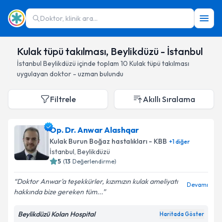
Doktor, klinik ara...
Kulak tüpü takılması, Beylikdüzü - İstanbul
İstanbul
Beylikdüzü
içinde toplam
10
Kulak tüpü takılması
uygulayan doktor - uzman bulundu
Filtrele
Akıllı Sıralama
Op. Dr. Anwar Alashqar
Kulak Burun Boğaz hastalıkları - KBB
+
1
diğer
İstanbul
, Beylikdüzü
5
(
13
Değerlendirme)
Doktor Anwar'a teşekkürler, kızımızın kulak ameliyatı
Devamı
hakkında bize gereken tüm...
Beylikdüzü Kolan Hospital
Haritada Göster