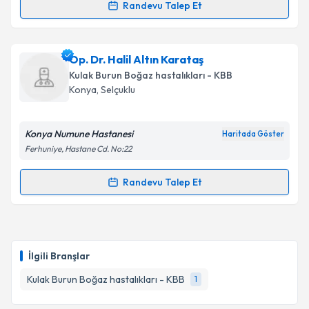
Randevu Talep Et
Randevu Takvimi Talebi
Op. Dr. İlker Yiğit
için randevu takvimi talebi
Op. Dr. Halil Altın Karataş
oluşturun. Size bu uzmandan randevu almanız için bir
Kulak Burun Boğaz hastalıkları - KBB
takvim hazırlandığında e-posta ile bilgilendireceğiz.
Konya
, Selçuklu
E-posta Adresiniz
Konya Numune Hastanesi
Haritada Göster
Ferhuniye, Hastane Cd. No:22
Kişisel verilerimin işlenmesine ilişkin
Aydınlatma
Randevu Talep Et
Randevu Takvimi Talebi
Metni
'ni okudum ve kişisel verilerimin belirtilen
kapsamda işlenmesini kabul ediyorum.
Op. Dr. Halil Altın Karataş
için randevu takvimi
talebi oluşturun. Size bu uzmandan randevu almanız
Takvim Talebini Gönder
İlgili Branşlar
için bir takvim hazırlandığında e-posta ile
bilgilendireceğiz.
Kulak Burun Boğaz hastalıkları - KBB
1
E-posta Adresiniz