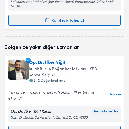
Kalenderhane Mahallesi Şair Fenihi Sokak Enntepe Mall Office Kat:3
No:310
Randevu Talep Et
Randevu Takvimi Talebi
Op. Dr. Nevruz Özdemir
için randevu takvimi talebi
Bölgenize yakın diğer uzmanlar
oluşturun. Size bu uzmandan randevu almanız için bir
takvim hazırlandığında e-posta ile bilgilendireceğiz.
Op. Dr. İlker Yiğit
E-posta Adresiniz
Kulak Burun Boğaz hastalıkları - KBB
Konya
, Selçuklu
5
(
2
Değerlendirme)
ay önce rinoplasti ameliyatı oldum. İlker Bey ve
Kişisel verilerimin işlenmesine ilişkin
Aydınlatma
Devamı
ekibi...
Metni
'ni okudum ve kişisel verilerimin belirtilen
kapsamda işlenmesini kabul ediyorum.
Op. Dr. İlker Yiğit Klinik
Haritada Göster
Yazır, Dr. Sıddık Özmerzifonlu Cd. No:1 D:105, 42130
Takvim Talebini Gönder