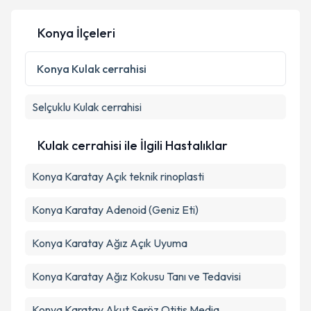
Konya İlçeleri
Kişisel verilerimin işlenmesine ilişkin
Aydınlatma
Konya
Kulak cerrahisi
Metni
'ni okudum ve kişisel verilerimin belirtilen
kapsamda işlenmesini kabul ediyorum.
Selçuklu
Kulak cerrahisi
Takvim Talebini Gönder
Kulak cerrahisi ile İlgili Hastalıklar
Konya Karatay Açık teknik rinoplasti
Konya Karatay Adenoid (Geniz Eti)
Konya Karatay Ağız Açık Uyuma
Konya Karatay Ağız Kokusu Tanı ve Tedavisi
Konya Karatay Akut Seröz Otitis Media