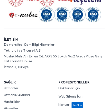
İLETİŞİM
Doktorsitesi Com Bilgi Hizmetleri
Teknoloji ve Ticaret A.Ş.
Maslak Mah. Ahi Evran Cd. A.O.S 55 Sokak No:2 Aksoy Plaza Giriş
Kat Kolektif House
İstanbul, Türkiye
SAĞLIK
PROFESYONELLER
Uzmanlar
Doktorlar İçin
Uzmanlık Alanları
Web Siteniz İçin
Hastalıklar
Kariyer
İşe Alım
Hizmetler