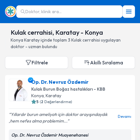
Doktor, klinik ara...
Kulak cerrahisi, Karatay - Konya
Konya
Karatay
içinde toplam
3
Kulak cerrahisi
uygulayan
doktor - uzman bulundu
Filtrele
Akıllı Sıralama
Op. Dr. Nevruz Özdemir
Kulak Burun Boğaz hastalıkları - KBB
Konya
, Karatay
5
(
2
Değerlendirme)
Yıllardır burun ameliyatı için doktor arayışındaydık
Devamı
,hem nefes alma problemim...
Op. Dr. Nevruz Özdemir Muayenehanesi