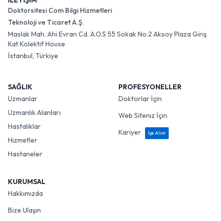
İLETİŞİM
Doktorsitesi Com Bilgi Hizmetleri
Teknoloji ve Ticaret A.Ş.
Maslak Mah. Ahi Evran Cd. A.O.S 55 Sokak No:2 Aksoy Plaza Giriş
Kat Kolektif House
İstanbul, Türkiye
SAĞLIK
PROFESYONELLER
Uzmanlar
Doktorlar İçin
Uzmanlık Alanları
Web Siteniz İçin
Hastalıklar
Kariyer
İşe Alım
Hizmetler
Hastaneler
KURUMSAL
Hakkımızda
Bize Ulaşın