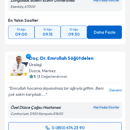
Zonguldak Bülent Ecevit Üniversitesi
Haritada Göster
Esenköy, 67000
En Yakın Saatler
10 Ağu
10 Ağu
10 Ağu
Daha Fazla
09:00
09:15
09:30
Doç. Dr. Emrullah Söğütdelen
Üroloji
Düzce
, Merkez
5
(
3
Değerlendirme)
Emrullah hocama dayanılmaz bir ağrıyla gittim. Beni
Devamı
çok sakin karşıladı....
Özel Düzce Çağsu Hastanesi
Haritada Göster
Cumhuriyet, D100 Karayolu 81600
0 (850) 474 23 90