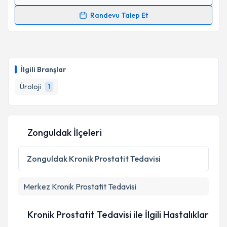
Randevu Takvimi Talebi
Randevu Talep Et
Doç. Dr. Emrullah Söğütdelen
için randevu takvimi
talebi oluşturun. Size bu uzmandan randevu almanız
için bir takvim hazırlandığında e-posta ile
bilgilendireceğiz.
İlgili Branşlar
E-posta Adresiniz
Üroloji
1
Zonguldak İlçeleri
Kişisel verilerimin işlenmesine ilişkin
Aydınlatma
Metni
'ni okudum ve kişisel verilerimin belirtilen
kapsamda işlenmesini kabul ediyorum.
Zonguldak
Kronik Prostatit Tedavisi
Merkez
Kronik Prostatit Tedavisi
Takvim Talebini Gönder
Kronik Prostatit Tedavisi ile İlgili Hastalıklar