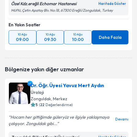
Özel Kdz.ereğli Echomar Hastanesi
Haritada Göster
Müftü, Çetin Apatay Blv. No:18, 67300 Ereğli/Zonguldak, Turkey
En Yakın Saatler
10 Ağu
10 Ağu
10 Ağu
Daha Fazla
09:00
09:30
10:00
Bölgenize yakın diğer uzmanlar
Dr. Öğr. Üyesi Yavuz Mert Aydın
Üroloji
Zonguldak
, Merkez
5
(
22
Değerlendirme)
Hocam her gittiğimde güleryüz ve ilgiyle yaklaşmaya
Devamı
çalışıyor. Zonguldak gibi...