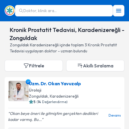
Doktor, klinik ara...
Kronik Prostatit Tedavisi, Karadenizereğli -
Zonguldak
Zonguldak
Karadenizereğli
içinde toplam
3
Kronik Prostatit
Tedavisi
uygulayan doktor - uzman bulundu
Filtrele
Akıllı Sıralama
Uzm. Dr. Okan Yavuzalp
Üroloji
Zonguldak
, Karadenizereğli
5
(
14
Değerlendirme)
Okan beye öneri ile gitmiştim gerçekten dedikleri
Devamı
kadar varmış. Bu...