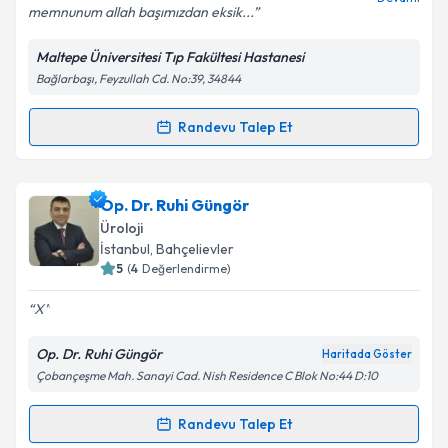
memnunum allah başımızdan eksik...
Maltepe Üniversitesi Tıp Fakültesi Hastanesi
Bağlarbaşı, Feyzullah Cd. No:39, 34844
Kişisel verilerimin işlenmesine ilişkin
Aydınlatma
Metni
'ni okudum ve kişisel verilerimin belirtilen
kapsamda işlenmesini kabul ediyorum.
Randevu Talep Et
Randevu Takvimi Talebi
Takvim Talebini Gönder
Prof. Dr. Hasan Soydan
için randevu takvimi talebi
Op. Dr. Ruhi Güngör
oluşturun. Size bu uzmandan randevu almanız için bir
Üroloji
takvim hazırlandığında e-posta ile bilgilendireceğiz.
İstanbul
, Bahçelievler
5
(
4
Değerlendirme)
E-posta Adresiniz
X
Op. Dr. Ruhi Güngör
Haritada Göster
Çobançeşme Mah. Sanayi Cad. Nish Residence C Blok No:44 D:10
Kişisel verilerimin işlenmesine ilişkin
Aydınlatma
Metni
'ni okudum ve kişisel verilerimin belirtilen
kapsamda işlenmesini kabul ediyorum.
Randevu Talep Et
Randevu Takvimi Talebi