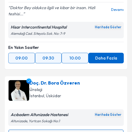
Doktor Bey oldukca ilgili ve kibar bir insan. Hizli
Devamı
teshisi...
Hisar Intercontinental Hospital
Haritada Göster
Alemdağ Cad. Siteyolu Sok. No: 7-9
En Yakın Saatler
09:00
09:30
10:00
Daha Fazla
Doç. Dr. Bora Özveren
Üroloji
İstanbul
, Üsküdar
Acıbadem Altunizade Hastanesi
Haritada Göster
Altunizade, Yurtcan Sokağı No:1