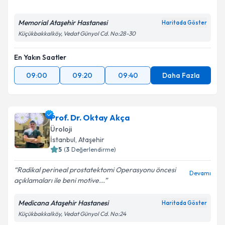
Memorial Ataşehir Hastanesi
Haritada Göster
Küçükbakkalköy, Vedat Günyol Cd. No:28-30
En Yakın Saatler
09:00
09:20
09:40
Daha Fazla
Prof. Dr. Oktay Akça
Üroloji
İstanbul
, Ataşehir
5
(
3
Değerlendirme)
Radikal perineal prostatektomi Operasyonu öncesi
Devamı
açıklamaları ile beni motive...
Medicana Ataşehir Hastanesi
Haritada Göster
Küçükbakkalköy, Vedat Günyol Cd. No:24