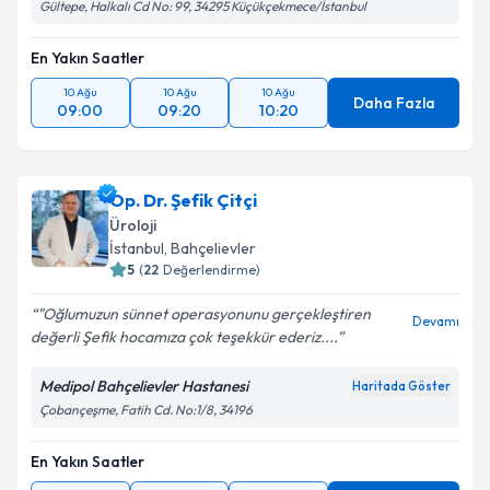
Gültepe, Halkalı Cd No: 99, 34295 Küçükçekmece/İstanbul
En Yakın Saatler
10 Ağu
10 Ağu
10 Ağu
Daha Fazla
09:00
09:20
10:20
Op. Dr. Şefik Çitçi
Üroloji
İstanbul
, Bahçelievler
5
(
22
Değerlendirme)
"Oğlumuzun sünnet operasyonunu gerçekleştiren
Devamı
değerli Şefik hocamıza çok teşekkür ederiz....
Medipol Bahçelievler Hastanesi
Haritada Göster
Çobançeşme, Fatih Cd. No:1/8, 34196
En Yakın Saatler