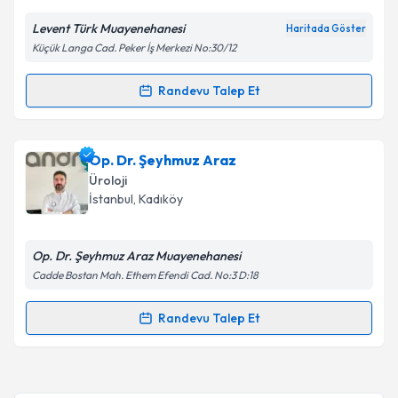
Levent Türk Muayenehanesi
Haritada Göster
Kişisel verilerimin işlenmesine ilişkin
Aydınlatma
Küçük Langa Cad. Peker İş Merkezi No:30/12
Metni
'ni okudum ve kişisel verilerimin belirtilen
kapsamda işlenmesini kabul ediyorum.
Randevu Talep Et
Randevu Takvimi Talebi
Takvim Talebini Gönder
Op. Dr. Levent Türk
için randevu takvimi talebi
Op. Dr. Şeyhmuz Araz
oluşturun. Size bu uzmandan randevu almanız için bir
Üroloji
takvim hazırlandığında e-posta ile bilgilendireceğiz.
İstanbul
, Kadıköy
E-posta Adresiniz
Op. Dr. Şeyhmuz Araz Muayenehanesi
Cadde Bostan Mah. Ethem Efendi Cad. No:3 D:18
Kişisel verilerimin işlenmesine ilişkin
Aydınlatma
Randevu Talep Et
Randevu Takvimi Talebi
Metni
'ni okudum ve kişisel verilerimin belirtilen
kapsamda işlenmesini kabul ediyorum.
Op. Dr. Şeyhmuz Araz
için randevu takvimi talebi