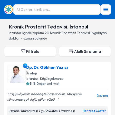
Doktor, klinik ara...
Kronik Prostatit Tedavisi, İstanbul
İstanbul
içinde toplam
20
Kronik Prostatit Tedavisi
uygulayan
doktor - uzman bulundu
Filtrele
Akıllı Sıralama
Op. Dr. Gökhan Yazıcı
Üroloji
İstanbul
, Küçükçekmece
5
(
8
Değerlendirme)
Taş şikâyetim nedeniyle başvurdum. Muayene
Devamı
sürecinde çok ilgili, güler yüzlü...
Biruni Üniversitesi Tıp Fakültesi Hastanesi
Haritada Göster