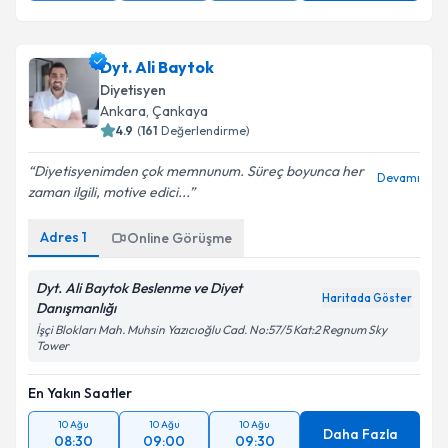
Dyt. Ali Baytok
Diyetisyen
Ankara
, Çankaya
4.9
(
161
Değerlendirme)
Diyetisyenimden çok memnunum. Süreç boyunca her
Devamı
zaman ilgili, motive edici...
Adres
1
Online Görüşme
Dyt. Ali Baytok Beslenme ve Diyet
Haritada Göster
Danışmanlığı
İşçi Blokları Mah. Muhsin Yazıcıoğlu Cad. No:57/5 Kat:2 Regnum Sky
Tower
En Yakın Saatler
10 Ağu
10 Ağu
10 Ağu
Daha Fazla
08:30
09:00
09:30