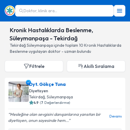
Doktor, klinik ara...
Kronik Hastalıklarda Beslenme,
Süleymanpaşa - Tekirdağ
Tekirdağ
Süleymanpaşa
içinde toplam
10
Kronik Hastalıklarda
Beslenme
uygulayan doktor - uzman bulundu
Filtrele
Akıllı Sıralama
Dyt. Gökçe Tuna
Diyetisyen
Tekirdağ
, Süleymanpaşa
4.9
(
7
Değerlendirme)
Mesleğine olan sevgisini danışanlarına yansıtan bir
Devamı
diyetisyen, onun sayesinde hem...