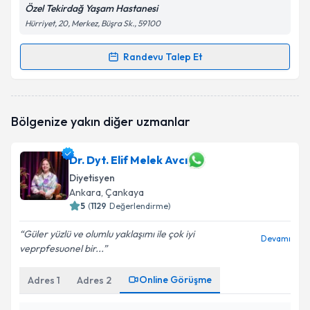
Özel Tekirdağ Yaşam Hastanesi
Hürriyet, 20, Merkez, Büşra Sk., 59100
Randevu Talep Et
Randevu Takvimi Talebi
Dyt. Gökçe Tuna
için randevu takvimi talebi
Bölgenize yakın diğer uzmanlar
oluşturun. Size bu uzmandan randevu almanız için bir
takvim hazırlandığında e-posta ile bilgilendireceğiz.
Dr. Dyt. Elif Melek Avcı
E-posta Adresiniz
Diyetisyen
Ankara
, Çankaya
5
(
1129
Değerlendirme)
Kişisel verilerimin işlenmesine ilişkin
Aydınlatma
Güler yüzlü ve olumlu yaklaşımı ile çok iyi
Devamı
Metni
'ni okudum ve kişisel verilerimin belirtilen
veprpfesuonel bir...
kapsamda işlenmesini kabul ediyorum.
Online Görüşme
Adres
1
Adres
2
Takvim Talebini Gönder