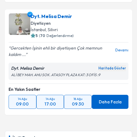
Dyt. Melisa Demir
Diyetisyen
İstanbul
, Silivri
5
(
70
Değerlendirme)
Gercekten İşinin ehli bir diyetisyen Çok memnun
Devamı
kaldım ...
Dyt. Melisa Demir
Haritada Göster
ALİ BEY MAH. AHU SOK. ATASOY PLAZA KAT: 3 OFİS :9
En Yakın Saatler
14 Ağu
14 Ağu
18 Ağu
Daha Fazla
09:00
17:00
09:30