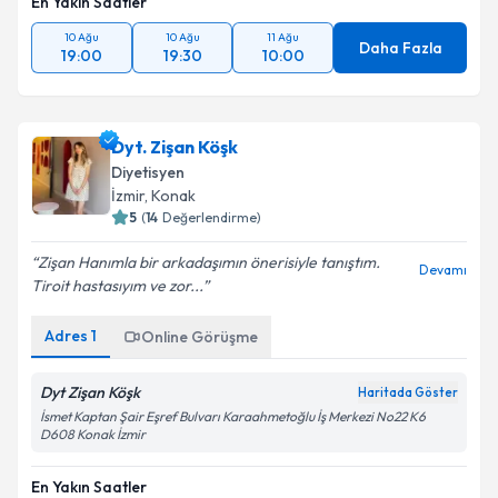
En Yakın Saatler
10 Ağu
10 Ağu
11 Ağu
Daha Fazla
19:00
19:30
10:00
Dyt. Zişan Köşk
Diyetisyen
İzmir
, Konak
5
(
14
Değerlendirme)
Zişan Hanımla bir arkadaşımın önerisiyle tanıştım.
Devamı
Tiroit hastasıyım ve zor...
Adres
1
Online Görüşme
Dyt Zişan Köşk
Haritada Göster
İsmet Kaptan Şair Eşref Bulvarı Karaahmetoğlu İş Merkezi No22 K6
D608 Konak İzmir
En Yakın Saatler