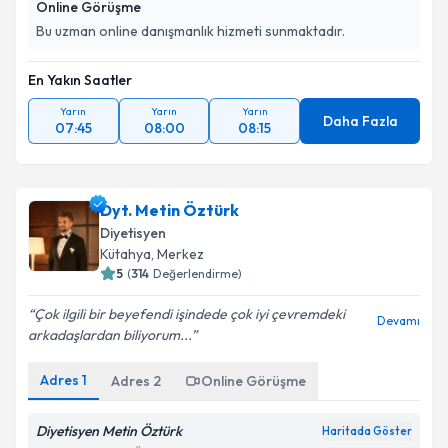
Online Görüşme
Bu uzman online danışmanlık hizmeti sunmaktadır.
En Yakın Saatler
Yarın
Yarın
Yarın
Daha Fazla
07:45
08:00
08:15
Dyt. Metin Öztürk
Diyetisyen
Kütahya
, Merkez
5
(
314
Değerlendirme)
Çok ilgili bir beyefendi işindede çok iyi çevremdeki
Devamı
arkadaşlardan biliyorum...
Adres
1
Adres
2
Online Görüşme
Diyetisyen Metin Öztürk
Haritada Göster