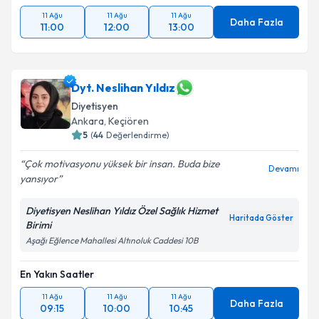
11 Ağu
11 Ağu
11 Ağu
Daha Fazla
11:00
12:00
13:00
Dyt. Neslihan Yıldız
Diyetisyen
Ankara
, Keçiören
5
(
44
Değerlendirme)
Çok motivasyonu yüksek bir insan. Buda bize
Devamı
yansıyor
Diyetisyen Neslihan Yıldız Özel Sağlık Hizmet
Haritada Göster
Birimi
Aşağı Eğlence Mahallesi Altınoluk Caddesi 10B
En Yakın Saatler
11 Ağu
11 Ağu
11 Ağu
Daha Fazla
09:15
10:00
10:45