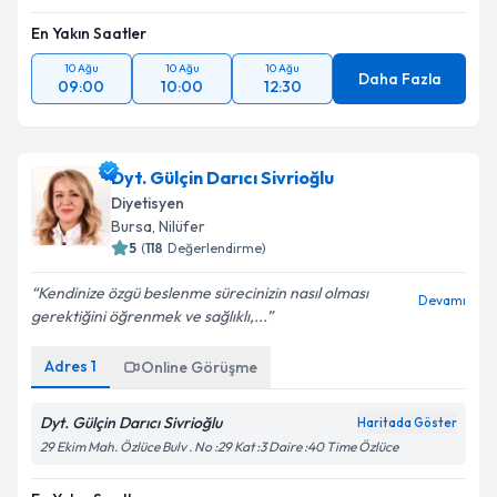
En Yakın Saatler
10 Ağu
10 Ağu
10 Ağu
Daha Fazla
09:00
10:00
12:30
Dyt. Gülçin Darıcı Sivrioğlu
Diyetisyen
Bursa
, Nilüfer
5
(
118
Değerlendirme)
Kendinize özgü beslenme sürecinizin nasıl olması
Devamı
gerektiğini öğrenmek ve sağlıklı,...
Adres
1
Online Görüşme
Dyt. Gülçin Darıcı Sivrioğlu
Haritada Göster
29 Ekim Mah. Özlüce Bulv . No :29 Kat :3 Daire :40 Time Özlüce