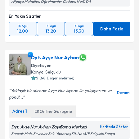
Alipaşa Mahallesi Öğretmenler Caddesi No:11 D:1
En Yakın Saatler
10 Ağu
10 Ağu
10 Ağu
Daha Fazla
12:00
13:20
13:30
Dyt. Ayşe Nur Ayhan
Diyetisyen
Konya
, Selçuklu
5
(
68
Değerlendirme)
Yaklaşık bir süredir Ayşe Nur Ayhan ile çalışıyorum ve
Devamı
gönül...
Adres
1
Online Görüşme
Dyt. Ayşe Nur Ayhan Zayıflama Merkezi
Haritada Göster
Sancak Mah. Sevenler Sok. Yanartaş Sit. No :8/F Selçuklu Konya