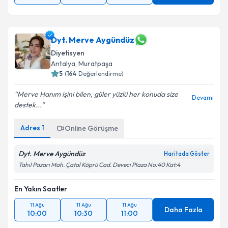
Dyt. Merve Aygündüz
Diyetisyen
Antalya
, Muratpaşa
5
(
164
Değerlendirme)
Merve Hanım işini bilen, güler yüzlü her konuda size
Devamı
destek...
Adres
1
Online Görüşme
Dyt. Merve Aygündüz
Haritada Göster
Tahıl Pazarı Mah. Çatal Köprü Cad. Deveci Plaza No:40 Kat:4
En Yakın Saatler
11 Ağu
11 Ağu
11 Ağu
Daha Fazla
10:00
10:30
11:00