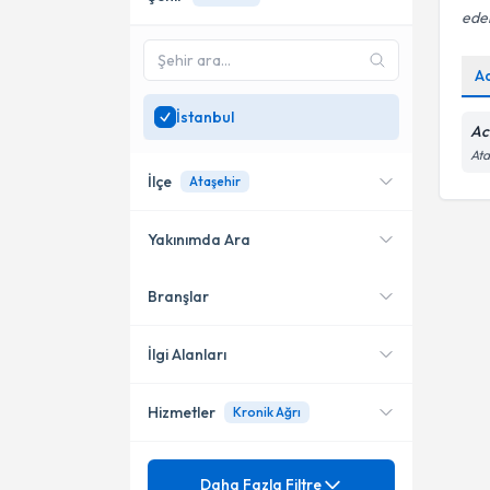
ede
A
İstanbul
Ac
Ata
İlçe
Ataşehir
Yakınımda Ara
Branşlar
Konumuma yakın uzmanları
Ataşehir
göster
Küçükçekmece
İlgi Alanları
Hizmetler
Kronik Ağrı
Algoloji
Mezuniyet
Ağrı Tedavisi
Daha Fazla Filtre