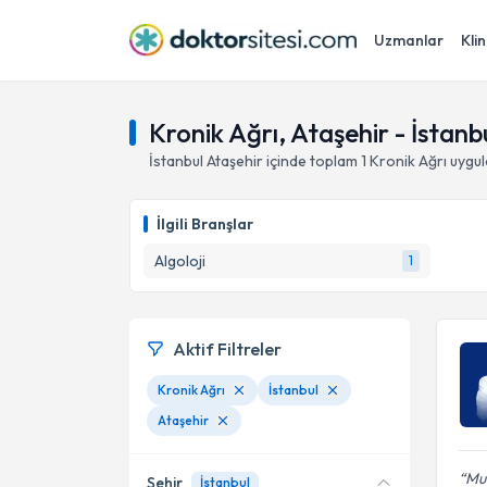
Uzmanlar
Klin
Kronik Ağrı, Ataşehir - İstanb
İstanbul
Ataşehir
içinde toplam
1
Kronik Ağrı
uygul
İlgili Branşlar
Algoloji
1
Aktif Filtreler
Kronik Ağrı
İstanbul
Ataşehir
Mu
Şehir
İstanbul