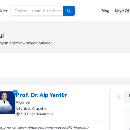
ikler
Blog
Kayıt Ol
ul
ayan doktor - uzman bulundu
Prof. Dr. Alp Yentür
Algoloji
İstanbul
, Ataşehir
5
(
1
Değerlendirme)
ayene ve işlem olduk çok memnun kaldık teşekkür