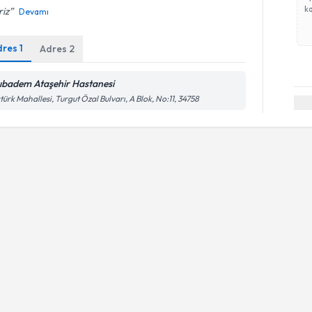
ka
riz
Devamı
dres
1
Adres
2
ıbadem Ataşehir Hastanesi
türk Mahallesi, Turgut Özal Bulvarı, A Blok, No:11, 34758