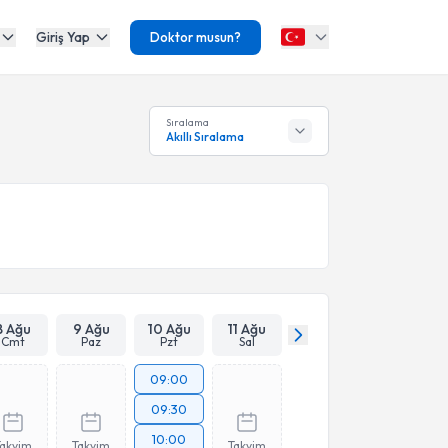
Giriş Yap
Doktor musun?
Sıralama
Akıllı Sıralama
8 Ağu
9 Ağu
10 Ağu
11 Ağu
Cmt
Paz
Pzt
Sal
09:00
09:30
10:00
Takvim
Takvim
Takvim