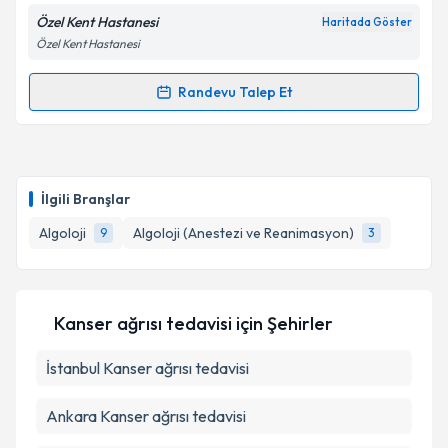
Özel Kent Hastanesi
Haritada Göster
Özel Kent Hastanesi
Kişisel verilerimin işlenmesine ilişkin
Aydınlatma
Randevu Talep Et
Randevu Takvimi Talebi
Metni
'ni okudum ve kişisel verilerimin belirtilen
kapsamda işlenmesini kabul ediyorum.
Uzm. Dr. Tural Bayramov
için randevu takvimi talebi
oluşturun. Size bu uzmandan randevu almanız için bir
Takvim Talebini Gönder
İlgili Branşlar
takvim hazırlandığında e-posta ile bilgilendireceğiz.
Algoloji
Algoloji (Anestezi ve Reanimasyon)
9
3
E-posta Adresiniz
Kanser ağrısı tedavisi
için Şehirler
Kişisel verilerimin işlenmesine ilişkin
Aydınlatma
İstanbul
Metni
Kanser ağrısı tedavisi
'ni okudum ve kişisel verilerimin belirtilen
kapsamda işlenmesini kabul ediyorum.
Ankara
Kanser ağrısı tedavisi