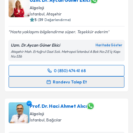
Uzm. Dr. Aycan Güner Ekici
bilgilendireceğiz.
Algoloji
İstanbul
,
Ataşehir
E-posta Adresiniz
5
(
39
Değerlendirme)
Hasta yaklaşımı bilgilendirme süper. Teşekkür ederim
Uzm. Dr.Aycan Güner Ekici
Haritada Göster
Kişisel verilerimin işlenmesine ilişkin
Aydınlatma
Ataşehir Mah. Ertuğrul Gazi Sok. Metropol İstanbul A Bok No:2 E İç Kapı
Metni
'ni okudum ve kişisel verilerimin belirtilen
No:536
kapsamda işlenmesini kabul ediyorum.
0 (850) 474 41 68
Randevu Takvimi Talebi
Takvim Talebini Gönder
Randevu Talep Et
Uzm. Dr. Aycan Güner Ekici
için randevu takvimi
talebi oluşturun. Size bu uzmandan randevu almanız
için bir takvim hazırlandığında e-posta ile
Prof. Dr. Haci Ahmet Alıcı
bilgilendireceğiz.
Algoloji
İstanbul
,
Bağcılar
E-posta Adresiniz