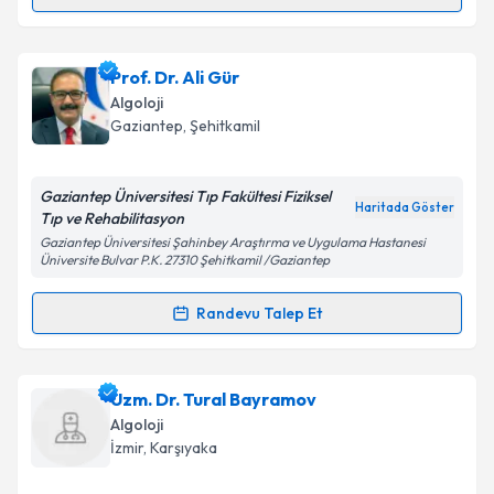
Randevu Takvimi Talebi
Dr. Dostali Aliyev
için randevu takvimi talebi
Prof. Dr. Ali Gür
oluşturun. Size bu uzmandan randevu almanız için bir
Algoloji
takvim hazırlandığında e-posta ile bilgilendireceğiz.
Gaziantep
,
Şehitkamil
E-posta Adresiniz
Gaziantep Üniversitesi Tıp Fakültesi Fiziksel
Haritada Göster
Tıp ve Rehabilitasyon
Gaziantep Üniversitesi Şahinbey Araştırma ve Uygulama Hastanesi
Üniversite Bulvar P.K. 27310 Şehitkamil /Gaziantep
Kişisel verilerimin işlenmesine ilişkin
Aydınlatma
Metni
'ni okudum ve kişisel verilerimin belirtilen
Randevu Talep Et
kapsamda işlenmesini kabul ediyorum.
Randevu Takvimi Talebi
Takvim Talebini Gönder
Prof. Dr. Ali Gür
için randevu takvimi talebi oluşturun.
Uzm. Dr. Tural Bayramov
Size bu uzmandan randevu almanız için bir takvim
Algoloji
hazırlandığında e-posta ile bilgilendireceğiz.
İzmir
,
Karşıyaka
E-posta Adresiniz