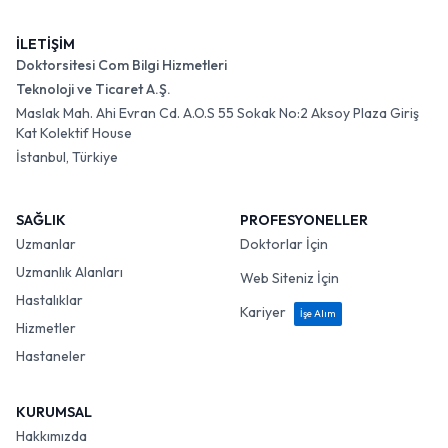
İLETİŞİM
Doktorsitesi Com Bilgi Hizmetleri
Teknoloji ve Ticaret A.Ş.
Maslak Mah. Ahi Evran Cd. A.O.S 55 Sokak No:2 Aksoy Plaza Giriş
Kat Kolektif House
İstanbul, Türkiye
SAĞLIK
PROFESYONELLER
Uzmanlar
Doktorlar İçin
Uzmanlık Alanları
Web Siteniz İçin
Hastalıklar
Kariyer
İşe Alım
Hizmetler
Hastaneler
KURUMSAL
Hakkımızda