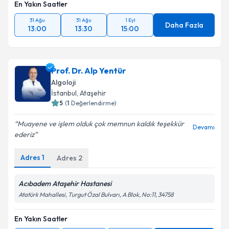
En Yakın Saatler
31 Ağu
31 Ağu
1 Eyl
Daha Fazla
13:00
13:30
15:00
Prof. Dr. Alp Yentür
Algoloji
İstanbul
,
Ataşehir
5
(
1
Değerlendirme)
Muayene ve işlem olduk çok memnun kaldık teşekkür
Devamı
ederiz
Adres
1
Adres
2
Acıbadem Ataşehir Hastanesi
Atatürk Mahallesi, Turgut Özal Bulvarı, A Blok, No:11, 34758
En Yakın Saatler