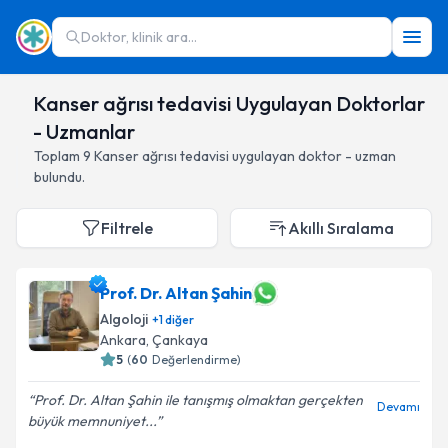
Doktor, klinik ara...
Kanser ağrısı tedavisi Uygulayan Doktorlar
- Uzmanlar
Toplam
9
Kanser ağrısı tedavisi
uygulayan doktor - uzman
bulundu.
Filtrele
Akıllı Sıralama
Prof. Dr. Altan Şahin
Algoloji
+
1
diğer
Ankara
,
Çankaya
5
(
60
Değerlendirme)
Prof. Dr. Altan Şahin ile tanışmış olmaktan gerçekten
Devamı
büyük memnuniyet...