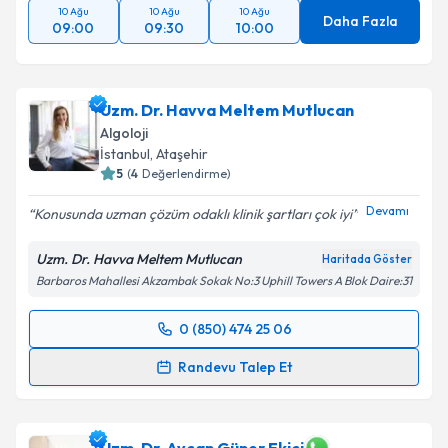
10 Ağu
10 Ağu
10 Ağu
Daha Fazla
09:00
09:30
10:00
Uzm. Dr. Havva Meltem Mutlucan
Algoloji
İstanbul
,
Ataşehir
5
(
4
Değerlendirme)
Devamı
Konusunda uzman çözüm odaklı klinik şartları çok iyi
Uzm. Dr. Havva Meltem Mutlucan
Haritada Göster
Barbaros Mahallesi Akzambak Sokak No:3 Uphill Towers A Blok Daire:31
0 (850) 474 25 06
Randevu Takvimi Talebi
Randevu Talep Et
Uzm. Dr. Havva Meltem Mutlucan
için randevu
takvimi talebi oluşturun. Size bu uzmandan randevu
almanız için bir takvim hazırlandığında e-posta ile