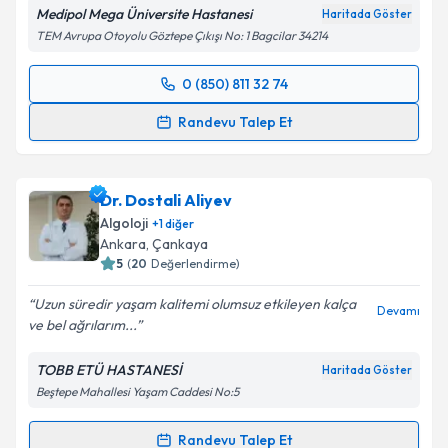
Medipol Mega Üniversite Hastanesi
Haritada Göster
TEM Avrupa Otoyolu Göztepe Çıkışı No: 1 Bagcilar 34214
Kişisel verilerimin işlenmesine ilişkin
Aydınlatma
0 (850) 811 32 74
Metni
'ni okudum ve kişisel verilerimin belirtilen
Randevu Takvimi Talebi
kapsamda işlenmesini kabul ediyorum.
Randevu Talep Et
Prof. Dr. Haci Ahmet Alıcı
için randevu takvimi talebi
Takvim Talebini Gönder
oluşturun. Size bu uzmandan randevu almanız için bir
Dr. Dostali Aliyev
takvim hazırlandığında e-posta ile bilgilendireceğiz.
Algoloji
+
1
diğer
E-posta Adresiniz
Ankara
,
Çankaya
5
(
20
Değerlendirme)
Uzun süredir yaşam kalitemi olumsuz etkileyen kalça
Devamı
ve bel ağrılarım...
Kişisel verilerimin işlenmesine ilişkin
Aydınlatma
Metni
'ni okudum ve kişisel verilerimin belirtilen
TOBB ETÜ HASTANESİ
Haritada Göster
kapsamda işlenmesini kabul ediyorum.
Beştepe Mahallesi Yaşam Caddesi No:5
Takvim Talebini Gönder
Randevu Talep Et