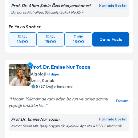
Prof. Dr. Altan Şahin Özel Muayenehanesi
Haritada Göster
Barbaros Mahallesi, Büyükelçi Sokak No.12/7
En Yakın Saatler
10 Ağu
10 Ağu
11 Ağu
Daha Fazla
14:00
15:00
13:00
Prof. Dr. Emine Nur Tozan
Algoloji
+
1
diğer
İzmir
,
Konak
5
(
27
Değerlendirme)
Hocam Yıllardır devam eden boyun ve omuz agrımı
Devamı
yaptığı tetkiklerle...
Prof.Dr. Emine Nur Tozan
Haritada Göster
Mimar Sinan Mh. Işılay Saygın Sk. Aydınlık Apt. No.4 K1.D.2 Alsancak