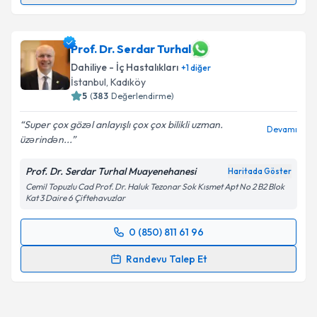
Op. Dr. Adnan Arıcan
için randevu takvimi talebi
Prof. Dr. Serdar Turhal
oluşturun. Size bu uzmandan randevu almanız için bir
Dahiliye - İç Hastalıkları
+
1
diğer
takvim hazırlandığında e-posta ile bilgilendireceğiz.
İstanbul
, Kadıköy
5
(
383
Değerlendirme)
E-posta Adresiniz
Super çox gözəl anlayışlı çox çox bilikli uzman.
Devamı
üzərindən...
Prof. Dr. Serdar Turhal Muayenehanesi
Kişisel verilerimin işlenmesine ilişkin
Aydınlatma
Haritada Göster
Metni
'ni okudum ve kişisel verilerimin belirtilen
Cemil Topuzlu Cad Prof. Dr. Haluk Tezonar Sok Kısmet Apt No 2 B2 Blok
Kat 3 Daire 6 Çiftehavuzlar
kapsamda işlenmesini kabul ediyorum.
0 (850) 811 61 96
Randevu Takvimi Talebi
Takvim Talebini Gönder
Randevu Talep Et
Prof. Dr. Serdar Turhal
için randevu takvimi talebi
oluşturun. Size bu uzmandan randevu almanız için bir
takvim hazırlandığında e-posta ile bilgilendireceğiz.