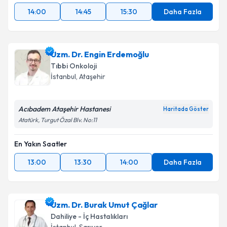
14:00
14:45
15:30
Daha Fazla
Uzm. Dr. Engin Erdemoğlu
Tıbbi Onkoloji
İstanbul
, Ataşehir
Acıbadem Ataşehir Hastanesi
Haritada Göster
Atatürk, Turgut Özal Blv. No:11
En Yakın Saatler
13:00
13:30
14:00
Daha Fazla
Uzm. Dr. Burak Umut Çağlar
Dahiliye - İç Hastalıkları