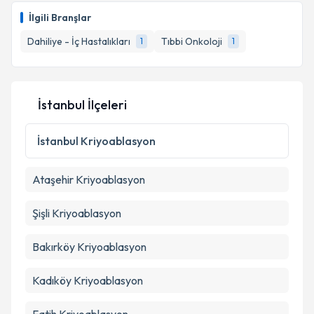
İlgili Branşlar
E-posta Adresiniz
Dahiliye - İç Hastalıkları
Tıbbi Onkoloji
1
1
Kişisel verilerimin işlenmesine ilişkin
Aydınlatma
İstanbul İlçeleri
Metni
'ni okudum ve kişisel verilerimin belirtilen
kapsamda işlenmesini kabul ediyorum.
İstanbul
Kriyoablasyon
Takvim Talebini Gönder
Ataşehir
Kriyoablasyon
Şişli
Kriyoablasyon
Bakırköy
Kriyoablasyon
Kadıköy
Kriyoablasyon