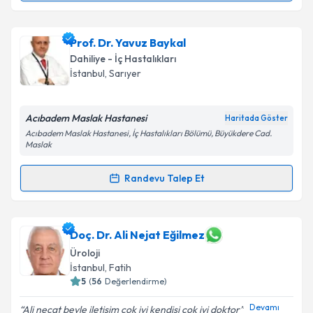
kapsamda işlenmesini kabul ediyorum.
Prof. Dr. Ömer Fatih Ölmez
için randevu takvimi
Prof. Dr. Yavuz Baykal
Takvim Talebini Gönder
talebi oluşturun. Size bu uzmandan randevu almanız
Dahiliye - İç Hastalıkları
için bir takvim hazırlandığında e-posta ile
İstanbul
, Sarıyer
bilgilendireceğiz.
E-posta Adresiniz
Acıbadem Maslak Hastanesi
Haritada Göster
Acıbadem Maslak Hastanesi, İç Hastalıkları Bölümü, Büyükdere Cad.
Maslak
Randevu Talep Et
Kişisel verilerimin işlenmesine ilişkin
Aydınlatma
Randevu Takvimi Talebi
Metni
'ni okudum ve kişisel verilerimin belirtilen
kapsamda işlenmesini kabul ediyorum.
Prof. Dr. Yavuz Baykal
için randevu takvimi talebi
Doç. Dr. Ali Nejat Eğilmez
oluşturun. Size bu uzmandan randevu almanız için bir
Takvim Talebini Gönder
Üroloji
takvim hazırlandığında e-posta ile bilgilendireceğiz.
İstanbul
, Fatih
5
(
56
Değerlendirme)
E-posta Adresiniz
Devamı
Ali necat beyle iletişim çok iyi kendisi çok iyi doktor