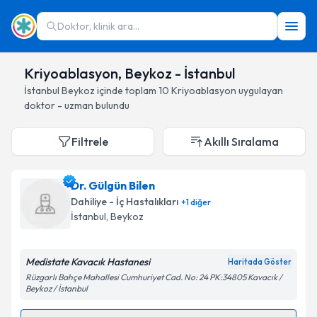
Doktor, klinik ara...
Kriyoablasyon, Beykoz - İstanbul
İstanbul
Beykoz
içinde toplam
10
Kriyoablasyon
uygulayan
doktor - uzman bulundu
Filtrele
Akıllı Sıralama
Dr. Gülgün Bilen
Dahiliye - İç Hastalıkları
+
1
diğer
İstanbul
, Beykoz
Medistate Kavacık Hastanesi
Haritada Göster
Rüzgarlı Bahçe Mahallesi Cumhuriyet Cad. No: 24 PK:34805 Kavacık /
Beykoz / İstanbul