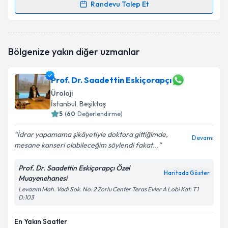
Randevu Talep Et
Randevu Takvimi Talebi
Dr. Gülgün Bilen
için randevu takvimi talebi
Bölgenize yakın diğer uzmanlar
oluşturun. Size bu uzmandan randevu almanız için bir
takvim hazırlandığında e-posta ile bilgilendireceğiz.
Prof. Dr. Saadettin Eskiçorapçı
E-posta Adresiniz
Üroloji
İstanbul
, Beşiktaş
5
(
60
Değerlendirme)
Kişisel verilerimin işlenmesine ilişkin
Aydınlatma
İdrar yapamama şikâyetiyle doktora gittiğimde,
Devamı
Metni
'ni okudum ve kişisel verilerimin belirtilen
mesane kanseri olabileceğim söylendi fakat...
kapsamda işlenmesini kabul ediyorum.
Prof. Dr. Saadettin Eskiçorapçı Özel
Haritada Göster
Muayenehanesi
Takvim Talebini Gönder
Levazım Mah. Vadi Sok. No: 2 Zorlu Center Teras Evler A Lobi Kat: T1
D:103
En Yakın Saatler