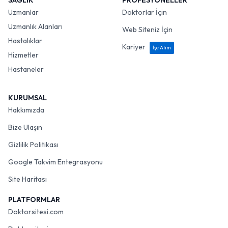
SAĞLIK
PROFESYONELLER
Uzmanlar
Doktorlar İçin
Uzmanlık Alanları
Web Siteniz İçin
Hastalıklar
Kariyer
İşe Alım
Hizmetler
Hastaneler
KURUMSAL
Hakkımızda
Bize Ulaşın
Gizlilik Politikası
Google Takvim Entegrasyonu
Site Haritası
PLATFORMLAR
Doktorsitesi.com