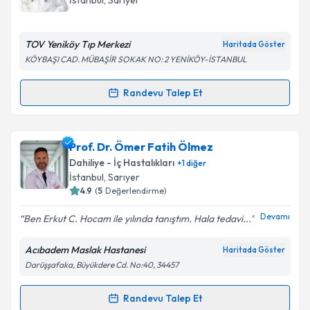
İstanbul
, Sarıyer
TOV Yeniköy Tıp Merkezi
Haritada Göster
KÖYBAŞI CAD. MÜBAŞİR SOKAK NO: 2 YENİKÖY-İSTANBUL
Randevu Talep Et
Randevu Takvimi Talebi
Uzm. Dr. Burak Umut Çağlar
için randevu takvimi
Prof. Dr. Ömer Fatih Ölmez
talebi oluşturun. Size bu uzmandan randevu almanız
Dahiliye - İç Hastalıkları
+
1
diğer
için bir takvim hazırlandığında e-posta ile
İstanbul
, Sarıyer
bilgilendireceğiz.
4.9
(
5
Değerlendirme)
E-posta Adresiniz
Devamı
Ben Erkut C. Hocam ile yılında tanıştım. Hala tedavi...
Acıbadem Maslak Hastanesi
Haritada Göster
Darüşşafaka, Büyükdere Cd. No:40, 34457
Kişisel verilerimin işlenmesine ilişkin
Aydınlatma
Metni
'ni okudum ve kişisel verilerimin belirtilen
Randevu Talep Et
Randevu Takvimi Talebi