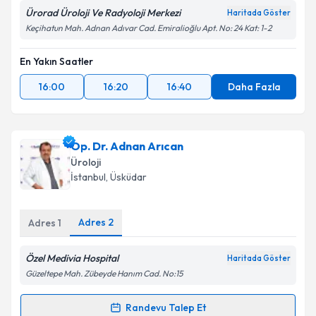
Ürorad Üroloji Ve Radyoloji Merkezi
Haritada Göster
Keçihatun Mah. Adnan Adıvar Cad. Emiralioğlu Apt. No: 24 Kat: 1-2
En Yakın Saatler
16:00
16:20
16:40
Daha Fazla
Op. Dr. Adnan Arıcan
Üroloji
İstanbul
, Üsküdar
Adres
2
Adres
1
Özel Medivia Hospital
Haritada Göster
Güzeltepe Mah. Zübeyde Hanım Cad. No:15
Randevu Talep Et
Randevu Takvimi Talebi