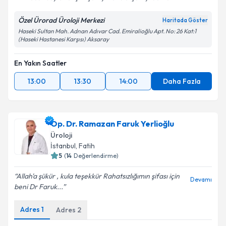
Özel Ürorad Üroloji Merkezi
Haritada Göster
Kişisel verilerimin işlenmesine ilişkin
Aydınlatma
Haseki Sultan Mah. Adnan Adıvar Cad. Emiralioğlu Apt. No: 26 Kat:1
(Haseki Hastanesi Karşısı) Aksaray
Metni
'ni okudum ve kişisel verilerimin belirtilen
kapsamda işlenmesini kabul ediyorum.
En Yakın Saatler
13:00
13:30
14:00
Daha Fazla
Takvim Talebini Gönder
Op. Dr. Ramazan Faruk Yerlioğlu
Üroloji
İstanbul
, Fatih
5
(
14
Değerlendirme)
Allah'a şükür , kula teşekkür Rahatsızlığımın şifası için
Devamı
beni Dr Faruk...
Adres
1
Adres
2