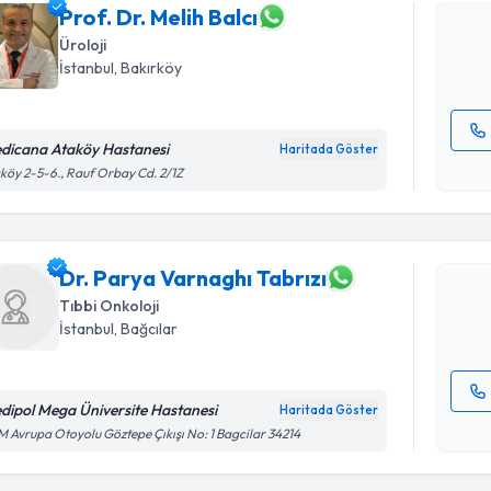
posta ile bi
Prof. Dr. Melih Balcı
Üroloji
E-posta Ad
İstanbul
, Bakırköy
dicana Ataköy Hastanesi
Haritada Göster
Randevu T
Kişisel
köy 2-5-6., Rauf Orbay Cd. 2/1Z
okudum
işlenm
Dr. Parya
oluşturun. 
hazırlandığ
Dr. Parya Varnaghı Tabrızı
Tıbbi Onkoloji
E-posta Ad
İstanbul
, Bağcılar
dipol Mega Üniversite Hastanesi
Haritada Göster
Kişisel
 Avrupa Otoyolu Göztepe Çıkışı No: 1 Bagcilar 34214
okudum
Randevu T
işlenm