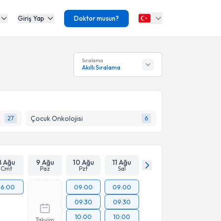
Giriş Yap
Doktor musun?
Sıralama
Akıllı Sıralama
Çocuk Onkolojisi
27
6
8 Ağu
9 Ağu
10 Ağu
11 Ağu
Cmt
Paz
Pzt
Sal
16:00
09:00
09:00
09:30
09:30
10:00
10:00
Takvim