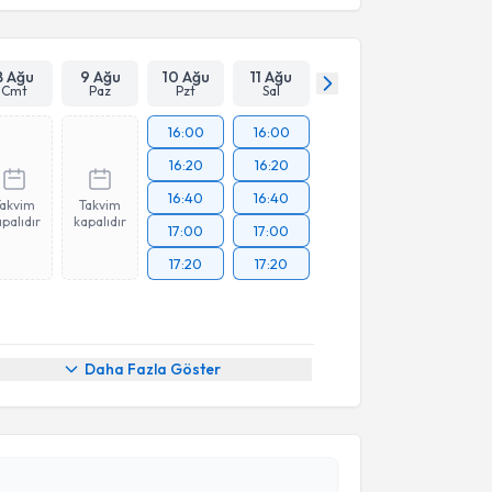
8 Ağu
9 Ağu
10 Ağu
11 Ağu
Cmt
Paz
Pzt
Sal
16:00
16:00
16:20
16:20
16:40
16:40
Takvim
Takvim
palıdır
kapalıdır
17:00
17:00
17:20
17:20
Daha Fazla Göster
akvimi Talebi
Serdar Turhal
için randevu takvimi talebi oluşturun.