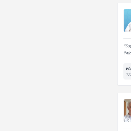
Say
ihti
Me
TEM