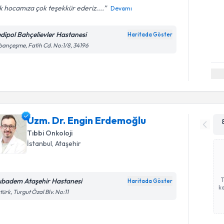
k hocamıza çok teşekkür ederiz....
Devamı
dipol Bahçelievler Hastanesi
Haritada Göster
ançeşme, Fatih Cd. No:1/8, 34196
Uzm. Dr. Engin Erdemoğlu
Tıbbi Onkoloji
İstanbul
, Ataşehir
ıbadem Ataşehir Hastanesi
Haritada Göster
ka
türk, Turgut Özal Blv. No:11