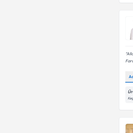
Tıp Fakültesi
All
Faru
A
Ür
Keç