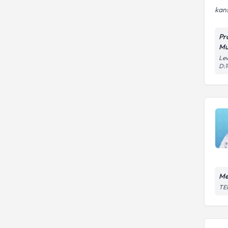
kans
Pr
Mu
Lev
D:
Me
TEM