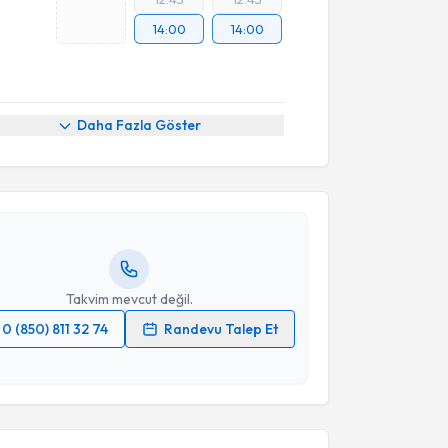
14:00
14:00
akvimi Talebi
Daha Fazla Göster
 Koçar
için randevu takvimi talebi oluşturun. Size bu
ndevu almanız için bir takvim hazırlandığında e-
lgilendireceğiz.
resiniz
Takvim mevcut değil.
0 (850) 811 32 74
Randevu Talep Et
akvimi Talebi
 verilerimin işlenmesine ilişkin
Aydınlatma Metni
'ni
 ve kişisel verilerimin belirtilen kapsamda
esini kabul ediyorum.
Melih Balcı
için randevu takvimi talebi oluşturun. Size
 randevu almanız için bir takvim hazırlandığında e-