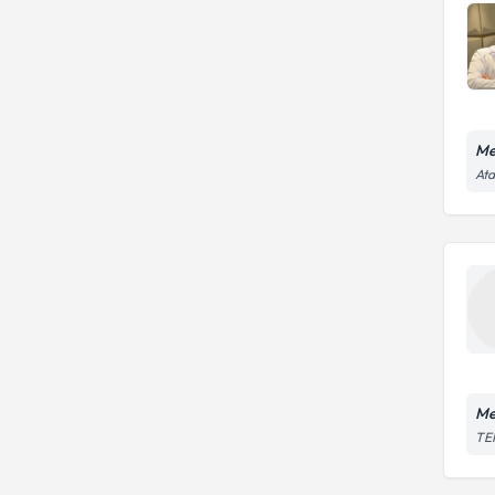
Me
Ata
Me
TEM