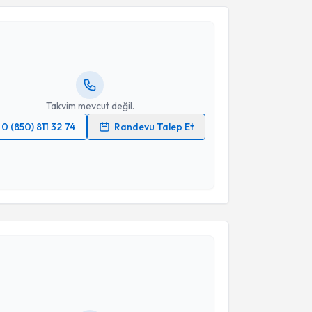
 Rahim Horuz
için randevu takvimi talebi oluşturun.
Takvim Talebini Gönder
andan randevu almanız için bir takvim
ında e-posta ile bilgilendireceğiz.
resiniz
Takvim mevcut değil.
0 (850) 811 32 74
Randevu Talep Et
 verilerimin işlenmesine ilişkin
Aydınlatma Metni
'ni
 ve kişisel verilerimin belirtilen kapsamda
esini kabul ediyorum.
akvimi Talebi
Takvim Talebini Gönder
Orhan Ziylan
için randevu takvimi talebi oluşturun.
andan randevu almanız için bir takvim
ında e-posta ile bilgilendireceğiz.