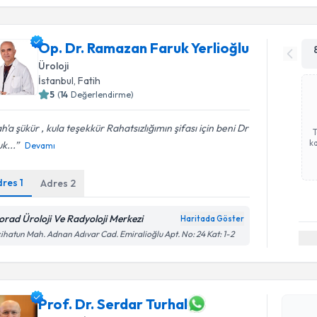
Op. Dr. Ramazan Faruk Yerlioğlu
Üroloji
İstanbul
, Fatih
5
(
14
Değerlendirme)
ah'a şükür , kula teşekkür Rahatsızlığımın şifası için beni Dr
ka
k...
Devamı
dres
1
Adres
2
orad Üroloji Ve Radyoloji Merkezi
Haritada Göster
ihatun Mah. Adnan Adıvar Cad. Emiralioğlu Apt. No: 24 Kat: 1-2
Randevu T
Prof. Dr. Serdar Turhal
Prof. Dr. 