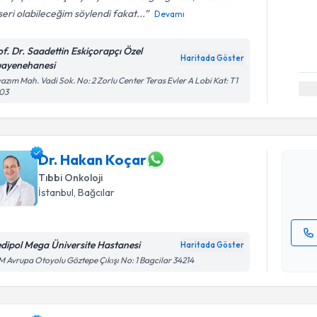
eri olabileceğim söylendi fakat...
Devamı
of. Dr. Saadettin Eskiçorapçı Özel
Haritada Göster
ayenehanesi
Randevu T
azım Mah. Vadi Sok. No: 2 Zorlu Center Teras Evler A Lobi Kat: T1
103
Dr. Hakan
uzmandan ra
posta ile bi
Dr. Hakan Koçar
Tıbbi Onkoloji
E-posta Ad
İstanbul
, Bağcılar
dipol Mega Üniversite Hastanesi
Haritada Göster
Randevu T
Kişisel
 Avrupa Otoyolu Göztepe Çıkışı No: 1 Bagcilar 34214
okudum
işlenm
Prof. Dr. 
bu uzmandan