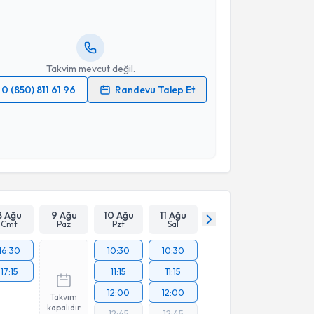
andan randevu almanız için bir takvim
ında e-posta ile bilgilendireceğiz.
resiniz
Takvim mevcut değil.
0 (850) 811 61 96
Randevu Talep Et
 verilerimin işlenmesine ilişkin
Aydınlatma Metni
'ni
 ve kişisel verilerimin belirtilen kapsamda
esini kabul ediyorum.
Takvim Talebini Gönder
8 Ağu
9 Ağu
10 Ağu
11 Ağu
Cmt
Paz
Pzt
Sal
16:30
10:30
10:30
17:15
11:15
11:15
12:00
12:00
Takvim
kapalıdır
12:45
12:45