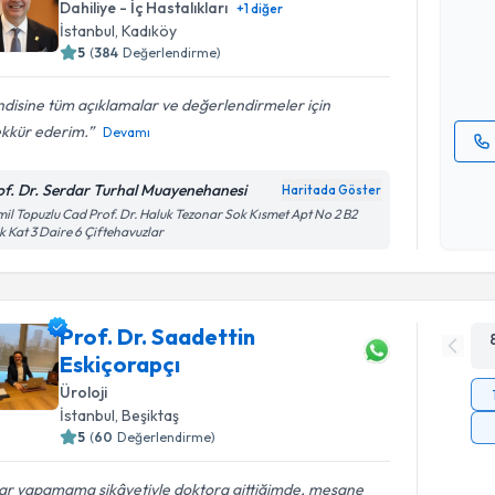
Size bu uzm
Dahiliye - İç Hastalıkları
+
1
diğer
hazırlandığ
İstanbul
, Kadıköy
5
(
384
Değerlendirme)
E-posta Ad
disine tüm açıklamalar ve değerlendirmeler için
ekkür ederim.
Devamı
Kişisel
of. Dr. Serdar Turhal Muayenehanesi
Haritada Göster
okudum
il Topuzlu Cad Prof. Dr. Haluk Tezonar Sok Kısmet Apt No 2 B2
işlenm
k Kat 3 Daire 6 Çiftehavuzlar
Prof. Dr. Saadettin
Eskiçorapçı
Üroloji
İstanbul
, Beşiktaş
5
(
60
Değerlendirme)
rar yapamama şikâyetiyle doktora gittiğimde, mesane