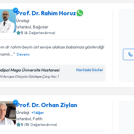
Prof. Dr.
Prof. Dr. Rahim Horuz
Size bu uzm
Üroloji
hazırlandığ
İstanbul
, Bağcılar
5
(
4
Değerlendirme)
E-posta Ad
ın dr rahmi beyin üst seviye alakası babamıza gösterdiği
mamlı...
Devamı
Kişisel
okudum
dipol Mega Üniversite Hastanesi
Haritada Göster
işlenm
 Avrupa Otoyolu Göztepe Çıkışı No: 1
Randevu T
Prof. Dr. Orhan Ziylan
Üroloji
Prof. Dr. 
+
1
diğer
İstanbul
, Fatih
Size bu uzm
hazırlandığ
5
(
10
Değerlendirme)