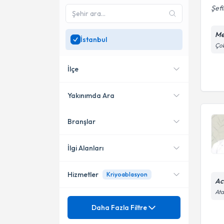
Şefi
Me
İstanbul
Çob
İlçe
Yakınımda Ara
Branşlar
Konumuma yakın uzmanları
Ataşehir
göster
Şişli
İlgi Alanları
Bakırköy
Hizmetler
Kriyoablasyon
Dahiliye - İç Hastalıkları
Ac
Kadıköy
Ata
Üroloji
Mezuniyet
Ürolojik Tümörler
Daha Fazla Filtre
Fatih
Tıbbi Onkoloji