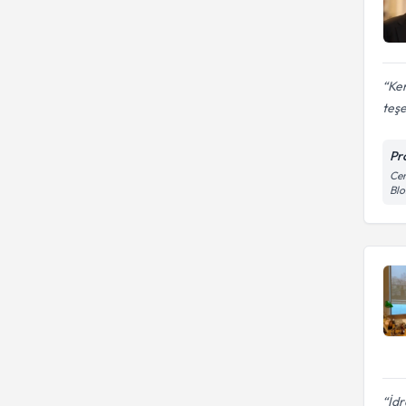
Ken
teş
Pr
Cem
Blo
İd