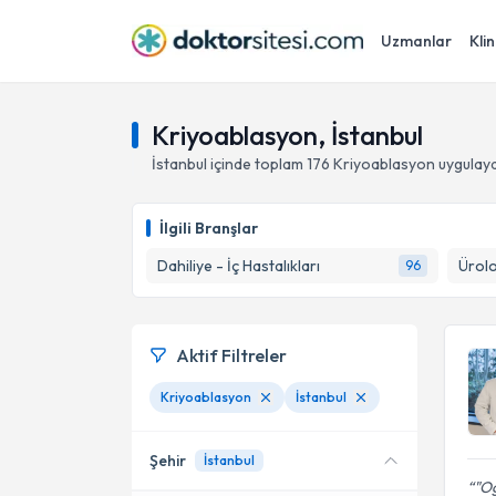
Uzmanlar
Klin
Kriyoablasyon, İstanbul
İstanbul
içinde toplam
176
Kriyoablasyon
uygulaya
İlgili Branşlar
Dahiliye - İç Hastalıkları
Ürolo
96
Aktif Filtreler
Kriyoablasyon
İstanbul
Şehir
İstanbul
"O