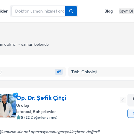
ikler
Blog
Kayıt Ol
n doktor - uzman bulundu
ji
Tıbbi Onkoloji
69
Op. Dr. Şefik Çitçi
Üroloji
İstanbul
, Bahçelievler
5
(
22
Değerlendirme)
ğlumuzun sünnet operasyonunu gerçekleştiren değerli