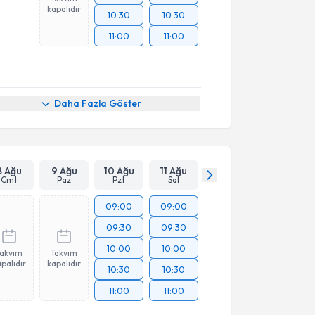
kapalıdır
10:30
10:30
11:00
11:00
Daha Fazla Göster
8 Ağu
9 Ağu
10 Ağu
11 Ağu
Cmt
Paz
Pzt
Sal
09:00
09:00
09:30
09:30
10:00
10:00
Takvim
Takvim
palıdır
kapalıdır
10:30
10:30
11:00
11:00