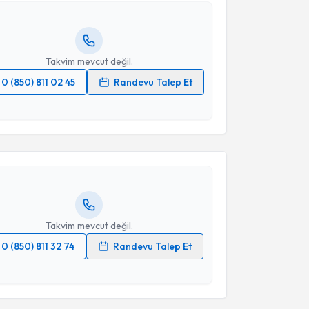
lgilendireceğiz.
Takvim Talebini Gönder
resiniz
Takvim mevcut değil.
0 (850) 811 02 45
Randevu Talep Et
akvimi Talebi
 verilerimin işlenmesine ilişkin
Aydınlatma Metni
'ni
 ve kişisel verilerimin belirtilen kapsamda
esini kabul ediyorum.
 Varnaghı Tabrızı
için randevu takvimi talebi
Size bu uzmandan randevu almanız için bir takvim
ında e-posta ile bilgilendireceğiz.
Takvim Talebini Gönder
resiniz
Takvim mevcut değil.
0 (850) 811 32 74
Randevu Talep Et
 verilerimin işlenmesine ilişkin
Aydınlatma Metni
'ni
 ve kişisel verilerimin belirtilen kapsamda
akvimi Talebi
esini kabul ediyorum.