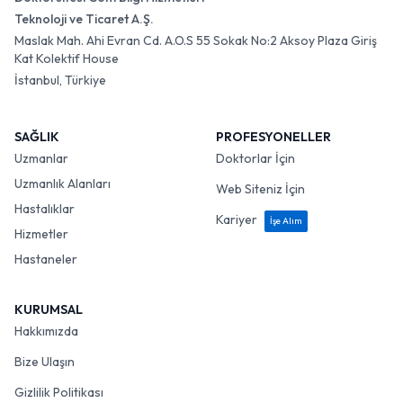
Teknoloji ve Ticaret A.Ş.
Maslak Mah. Ahi Evran Cd. A.O.S 55 Sokak No:2 Aksoy Plaza Giriş
Kat Kolektif House
İstanbul, Türkiye
SAĞLIK
PROFESYONELLER
Uzmanlar
Doktorlar İçin
Uzmanlık Alanları
Web Siteniz İçin
Hastalıklar
Kariyer
İşe Alım
Hizmetler
Hastaneler
KURUMSAL
Hakkımızda
Bize Ulaşın
Gizlilik Politikası