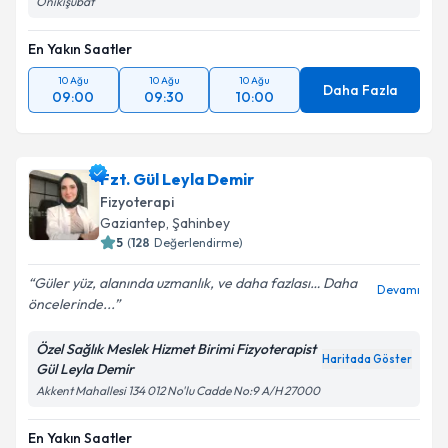
Onikişubat
En Yakın Saatler
10 Ağu
10 Ağu
10 Ağu
Daha Fazla
09:00
09:30
10:00
Fzt. Gül Leyla Demir
Fizyoterapi
Gaziantep
, Şahinbey
5
(
128
Değerlendirme)
Güler yüz, alanında uzmanlık, ve daha fazlası… Daha
Devamı
öncelerinde...
Özel Sağlık Meslek Hizmet Birimi Fizyoterapist
Haritada Göster
Gül Leyla Demir
Akkent Mahallesi 134 012 No'lu Cadde No:9 A/H 27000
En Yakın Saatler