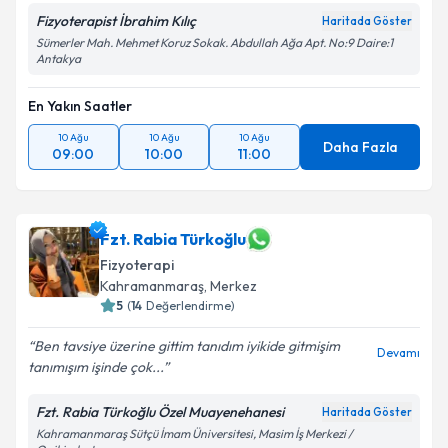
Fizyoterapist İbrahim Kılıç
Haritada Göster
Sümerler Mah. Mehmet Koruz Sokak. Abdullah Ağa Apt. No:9 Daire:1
Antakya
En Yakın Saatler
10 Ağu
10 Ağu
10 Ağu
Daha Fazla
09:00
10:00
11:00
Fzt. Rabia Türkoğlu
Fizyoterapi
Kahramanmaraş
, Merkez
5
(
14
Değerlendirme)
Ben tavsiye üzerine gittim tanıdım iyikide gitmişim
Devamı
tanımışım işinde çok...
Fzt. Rabia Türkoğlu Özel Muayenehanesi
Haritada Göster
Kahramanmaraş Sütçü İmam Üniversitesi, Masim İş Merkezi /