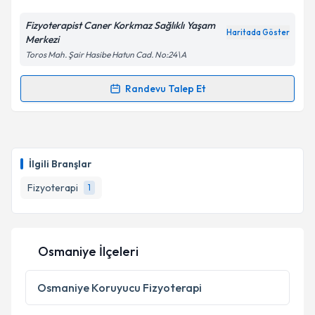
E-posta Adresiniz
Fizyoterapist Caner Korkmaz Sağlıklı Yaşam
Haritada Göster
Merkezi
Toros Mah. Şair Hasibe Hatun Cad. No:24\A
Kişisel verilerimin işlenmesine ilişkin
Aydınlatma
Metni
'ni okudum ve kişisel verilerimin belirtilen
Randevu Talep Et
Randevu Takvimi Talebi
kapsamda işlenmesini kabul ediyorum.
Fzt. Caner Korkmaz
için randevu takvimi talebi
Takvim Talebini Gönder
oluşturun. Size bu uzmandan randevu almanız için bir
İlgili Branşlar
takvim hazırlandığında e-posta ile bilgilendireceğiz.
Fizyoterapi
1
E-posta Adresiniz
Osmaniye İlçeleri
Kişisel verilerimin işlenmesine ilişkin
Aydınlatma
Metni
'ni okudum ve kişisel verilerimin belirtilen
Osmaniye
Koruyucu Fizyoterapi
kapsamda işlenmesini kabul ediyorum.