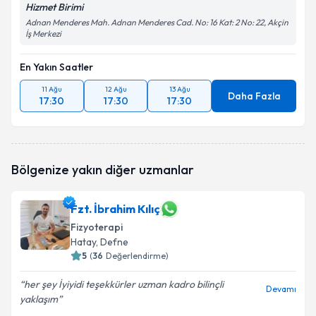
Hizmet Birimi
Adnan Menderes Mah. Adnan Menderes Cad. No: 16 Kat: 2 No: 22, Akçin
İş Merkezi
En Yakın Saatler
11 Ağu
12 Ağu
13 Ağu
Daha Fazla
17:30
17:30
17:30
Bölgenize yakın diğer uzmanlar
Fzt. İbrahim Kılıç
Fizyoterapi
Hatay
, Defne
5
(
36
Değerlendirme)
her şey İyiyidi teşekkürler uzman kadro bilinçli
Devamı
yaklaşım