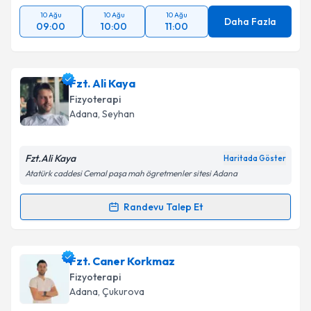
10 Ağu
10 Ağu
10 Ağu
Daha Fazla
09:00
10:00
11:00
Fzt. Ali Kaya
Fizyoterapi
Adana
, Seyhan
Fzt.Ali Kaya
Haritada Göster
Atatürk caddesi Cemal paşa mah ögretmenler sitesi Adana
Randevu Talep Et
Randevu Takvimi Talebi
Fzt. Ali Kaya
için randevu takvimi talebi oluşturun.
Fzt. Caner Korkmaz
Size bu uzmandan randevu almanız için bir takvim
Fizyoterapi
hazırlandığında e-posta ile bilgilendireceğiz.
Adana
, Çukurova