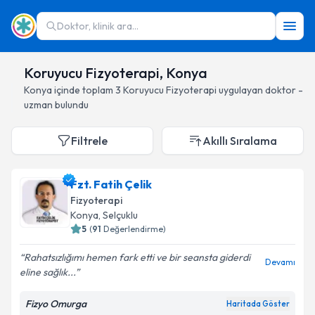
Doktor, klinik ara...
Koruyucu Fizyoterapi, Konya
Konya
içinde toplam
3
Koruyucu Fizyoterapi
uygulayan doktor -
uzman bulundu
Filtrele
Akıllı Sıralama
Fzt. Fatih Çelik
Fizyoterapi
Konya
, Selçuklu
5
(
91
Değerlendirme)
Rahatsızlığımı hemen fark etti ve bir seansta giderdi
Devamı
eline sağlık...
Fizyo Omurga
Haritada Göster