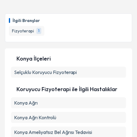
Fzt. Saad Toksöz
için randevu takvimi talebi
oluşturun. Size bu uzmandan randevu almanız için bir
İlgili Branşlar
takvim hazırlandığında e-posta ile bilgilendireceğiz.
Fizyoterapi
1
E-posta Adresiniz
Konya İlçeleri
Kişisel verilerimin işlenmesine ilişkin
Aydınlatma
Selçuklu
Metni
Koruyucu Fizyoterapi
'ni okudum ve kişisel verilerimin belirtilen
kapsamda işlenmesini kabul ediyorum.
Koruyucu Fizyoterapi ile İlgili Hastalıklar
Takvim Talebini Gönder
Konya Ağrı
Konya Ağrı Kontrolü
Konya Ameliyatsız Bel Ağrısı Tedavisi