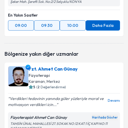
Şeker Mah. Şerefli Sok. No:2/2 Selçuklu/KONYA
En Yakın Saatler
09:00
09:30
10:00
Daha Fazla
Bölgenize yakın diğer uzmanlar
Fzt. Ahmet Can Günay
Fizyoterapi
Karaman
, Merkez
5
(
2
Değerlendirme)
Verdikleri tedavinin yanında güler yüzleriyle moral ve
Devamı
motivasyon verdikleri icin...
Fizyoterapist Ahmet Can Günay
Haritada Göster
TAHSİN ÜNAL MAHALLESİ 27. SOKAK NO:12 KAT:1 İÇ KAPI NO:11