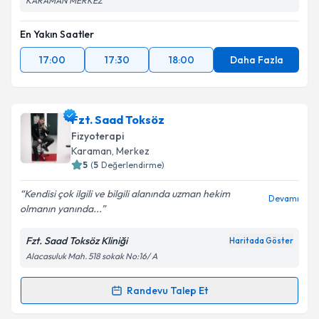
KARAMAN MERKEZ
En Yakın Saatler
17:00
17:30
18:00
Daha Fazla
Fzt. Saad Toksöz
Fizyoterapi
Karaman
, Merkez
5
(
5
Değerlendirme)
Kendisi çok ilgili ve bilgili alanında uzman hekim
Devamı
olmanın yanında...
Fzt. Saad Toksöz Kliniği
Haritada Göster
Alacasuluk Mah. 518 sokak No:16/ A
Randevu Talep Et
Randevu Takvimi Talebi