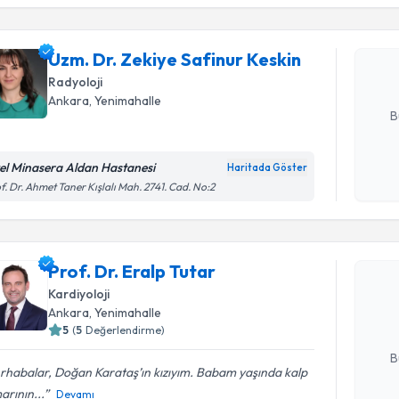
Uzm. Dr. Z
oluşturun. 
Uzm. Dr. Zekiye Safinur Keskin
hazırlandığ
Radyoloji
E-posta Ad
Ankara
, Yenimahalle
B
el Minasera Aldan Hastanesi
Haritada Göster
Kişisel
f. Dr. Ahmet Taner Kışlalı Mah. 2741. Cad. No:2
okudum
Randevu T
işlenm
Prof. Dr. 
Prof. Dr. Eralp Tutar
bu uzmandan
Kardiyoloji
posta ile bi
Ankara
, Yenimahalle
5
(
5
Değerlendirme)
E-posta Ad
B
rhabalar, Doğan Karataş’ın kızıyım. Babam yaşında kalp
rının...
Devamı