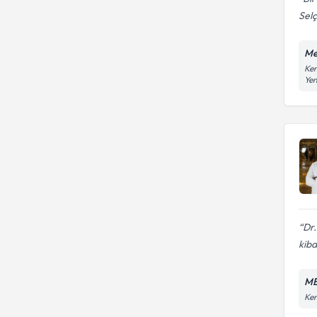
Selç
Me
Ken
Ye
Dr.
kibar
ME
Ken