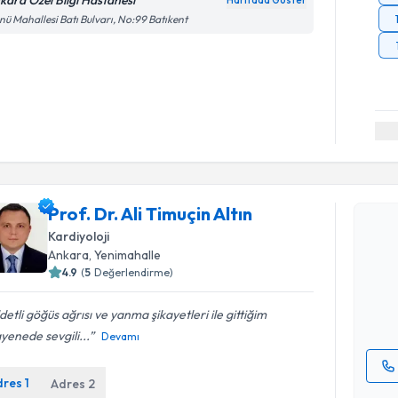
kara Özel Bilgi Hastanesi
Haritada Göster
nü Mahallesi Batı Bulvarı, No:99 Batıkent
Randevu T
Prof. Dr. Ali Timuçin Altın
Prof. Dr. A
Kardiyoloji
Size bu uzm
Ankara
, Yenimahalle
hazırlandığ
4.9
(
5
Değerlendirme)
E-posta Ad
detli göğüs ağrısı ve yanma şikayetleri ile gittiğim
enede sevgili...
Devamı
dres
1
Adres
2
Kişisel