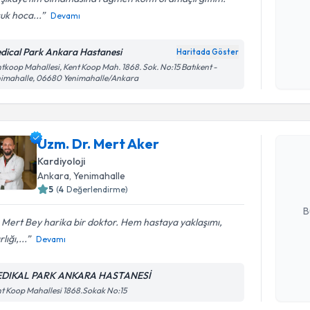
uk hoca...
Devamı
Kişisel
dical Park Ankara Hastanesi
Haritada Göster
okudum
tkoop Mahallesi, Kent Koop Mah. 1868. Sok. No:15 Batıkent -
işlenm
nimahalle, 06680 Yenimahalle/Ankara
Randevu T
Uzm. Dr. 
Uzm. Dr. Mert Aker
bu uzmandan
Kardiyoloji
posta ile bi
Ankara
, Yenimahalle
5
(
4
Değerlendirme)
E-posta Ad
B
 Mert Bey harika bir doktor. Hem hastaya yaklaşımı,
lığı,...
Devamı
Kişisel
okudum
DIKAL PARK ANKARA HASTANESİ
Randevu T
işlenm
t Koop Mahallesi 1868.Sokak No:15