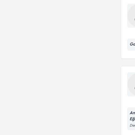
Ga
An
Eğ
Dem