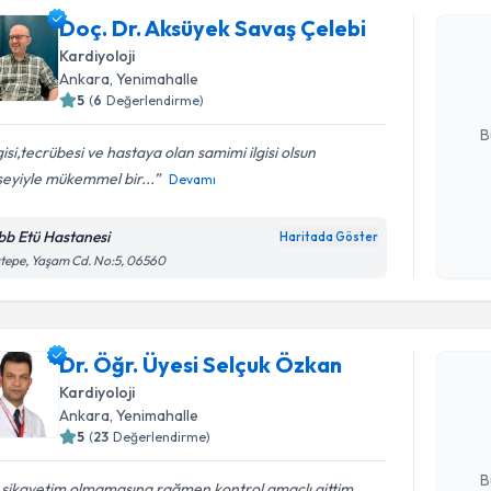
Doç. Dr. 
Doç. Dr. Aksüyek Savaş Çelebi
oluşturun. 
Kardiyoloji
hazırlandığ
Ankara
, Yenimahalle
5
(
6
Değerlendirme)
E-posta Ad
B
gisi,tecrübesi ve hastaya olan samimi ilgisi olsun
şeyiyle mükemmel bir...
Devamı
Kişisel
okudum
bb Etü Hastanesi
Haritada Göster
işlenm
tepe, Yaşam Cd. No:5, 06560
Randevu T
Dr. Öğr. Üyesi Selçuk Özkan
Dr. Öğr. Ü
oluşturun. 
Kardiyoloji
hazırlandığ
Ankara
, Yenimahalle
5
(
23
Değerlendirme)
E-posta Ad
B
 şikayetim olmamasına rağmen kontrol amaçlı gittim.