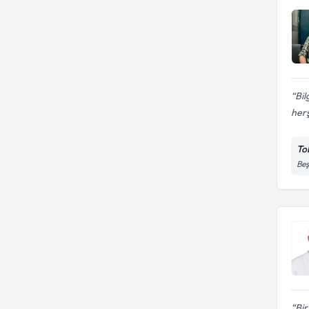
Bil
her
To
Beş
Bir