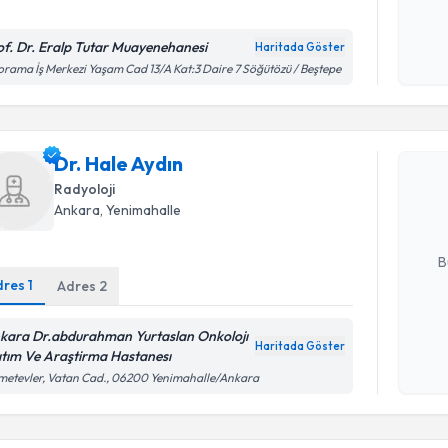
Kişisel
okudum
of. Dr. Eralp Tutar Muayenehanesi
Haritada Göster
işlenm
rama İş Merkezi Yaşam Cad 13/A Kat:3 Daire 7 Söğütözü / Beştepe
Randevu T
Dr. Hale A
Dr. Hale Aydın
uzmandan ra
Radyoloji
posta ile bi
Ankara
, Yenimahalle
E-posta Ad
B
dres
1
Adres
2
Kişisel
kara Dr.abdurahman Yurtaslan Onkolojı
Haritada Göster
okudum
ıtım Ve Araştirma Hastanesı
Randevu T
işlenm
etevler, Vatan Cad., 06200 Yenimahalle/Ankara
Uzm. Dr. 
Size bu uzm