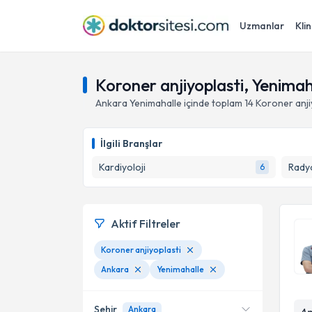
Uzmanlar
Klin
Koroner anjiyoplasti, Yenimah
Ankara
Yenimahalle
içinde toplam
14
Koroner anji
İlgili Branşlar
Kardiyoloji
Radyo
6
Aktif Filtreler
Koroner anjiyoplasti
Ankara
Yenimahalle
Şehir
Ankara