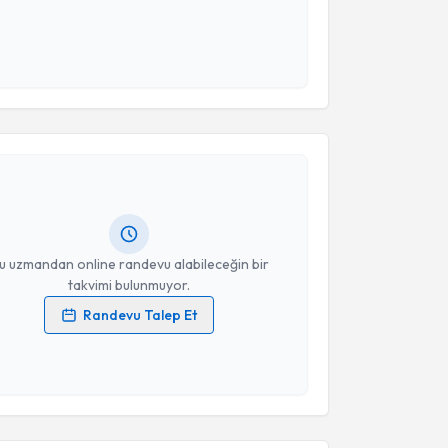
 ve kişisel verilerimin belirtilen kapsamda
esini kabul ediyorum.
akvimi Talebi
Takvim Talebini Gönder
afer Cengiz Er
için randevu takvimi talebi oluşturun.
andan randevu almanız için bir takvim
ında e-posta ile bilgilendireceğiz.
resiniz
u uzmandan online randevu alabileceğin bir
takvimi bulunmuyor.
Randevu Talep Et
 verilerimin işlenmesine ilişkin
Aydınlatma Metni
'ni
 ve kişisel verilerimin belirtilen kapsamda
esini kabul ediyorum.
akvimi Talebi
Takvim Talebini Gönder