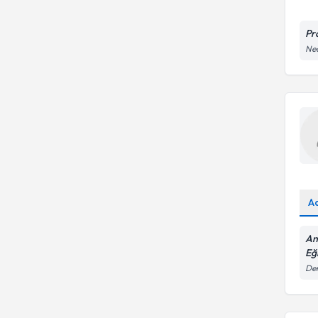
Pr
Neo
A
An
Eğ
Dem