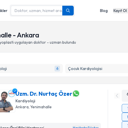
ikler
Blog
Kayıt Ol
alle - Ankara
yoplasti
uygulayan doktor - uzman bulundu
loji
Çocuk Kardiyolojisi
6
Uzm. Dr. Nurtaç Özer
Kardiyoloji
Ankara
, Yenimahalle