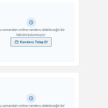
Aksüyek Savaş Çelebi
için randevu takvimi talebi
Size bu uzmandan randevu almanız için bir takvim
ında e-posta ile bilgilendireceğiz.
resiniz
u uzmandan online randevu alabileceğin bir
takvimi bulunmuyor.
Randevu Talep Et
 verilerimin işlenmesine ilişkin
Aydınlatma Metni
'ni
 ve kişisel verilerimin belirtilen kapsamda
esini kabul ediyorum.
akvimi Talebi
Takvim Talebini Gönder
yesi Selçuk Özkan
için randevu takvimi talebi
Size bu uzmandan randevu almanız için bir takvim
ında e-posta ile bilgilendireceğiz.
resiniz
u uzmandan online randevu alabileceğin bir