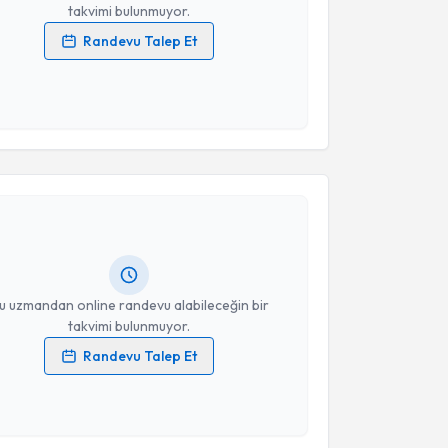
takvimi bulunmuyor.
Randevu Talep Et
 verilerimin işlenmesine ilişkin
Aydınlatma Metni
'ni
 ve kişisel verilerimin belirtilen kapsamda
esini kabul ediyorum.
akvimi Talebi
Takvim Talebini Gönder
Mert Aker
için randevu takvimi talebi oluşturun. Size
 randevu almanız için bir takvim hazırlandığında e-
lgilendireceğiz.
resiniz
u uzmandan online randevu alabileceğin bir
takvimi bulunmuyor.
Randevu Talep Et
 verilerimin işlenmesine ilişkin
Aydınlatma Metni
'ni
 ve kişisel verilerimin belirtilen kapsamda
akvimi Talebi
esini kabul ediyorum.