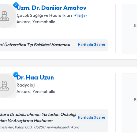
hazırlandığ
Uzm. Dr. Daniiar Amatov
Çocuk Sağlığı ve Hastalıkları
+
1
diğer
E-posta Ad
Ankara
, Yenimahalle
B
zi Üniversitesi Tıp Fakültesi Hastanesi
Haritada Göster
Randevu T
Kişisel
okudum
işlenm
Dr. Hacı 
uzmandan ra
Dr. Hacı Uzun
posta ile bi
Radyoloji
Ankara
, Yenimahalle
E-posta Ad
B
kara Dr.abdurahman Yurtaslan Onkolojı
Haritada Göster
ıtım Ve Araştirma Hastanesı
Kişisel
Randevu T
etevler, Vatan Cad., 06200 Yenimahalle/Ankara
okudum
işlenm