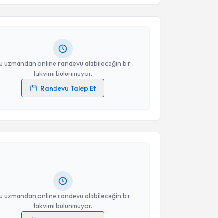
ekiye Safinur Keskin
için randevu takvimi talebi
Takvim Talebini Gönder
Size bu uzmandan randevu almanız için bir takvim
ında e-posta ile bilgilendireceğiz.
resiniz
u uzmandan online randevu alabileceğin bir
takvimi bulunmuyor.
Randevu Talep Et
 verilerimin işlenmesine ilişkin
Aydınlatma Metni
'ni
 ve kişisel verilerimin belirtilen kapsamda
akvimi Talebi
esini kabul ediyorum.
Eralp Tutar
için randevu takvimi talebi oluşturun. Size
Takvim Talebini Gönder
 randevu almanız için bir takvim hazırlandığında e-
lgilendireceğiz.
resiniz
u uzmandan online randevu alabileceğin bir
takvimi bulunmuyor.