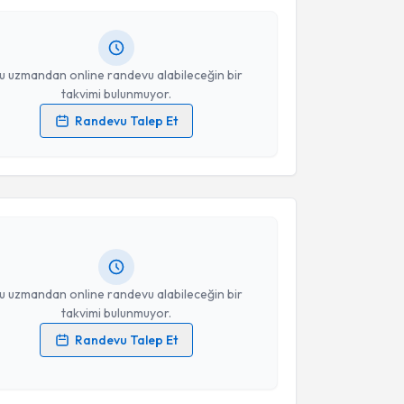
ında e-posta ile bilgilendireceğiz.
resiniz
u uzmandan online randevu alabileceğin bir
takvimi bulunmuyor.
Randevu Talep Et
akvimi Talebi
 verilerimin işlenmesine ilişkin
Aydınlatma Metni
'ni
 ve kişisel verilerimin belirtilen kapsamda
esini kabul ediyorum.
Uzun
için randevu takvimi talebi oluşturun. Size bu
ndevu almanız için bir takvim hazırlandığında e-
Takvim Talebini Gönder
lgilendireceğiz.
resiniz
u uzmandan online randevu alabileceğin bir
takvimi bulunmuyor.
Randevu Talep Et
 verilerimin işlenmesine ilişkin
Aydınlatma Metni
'ni
akvimi Talebi
 ve kişisel verilerimin belirtilen kapsamda
esini kabul ediyorum.