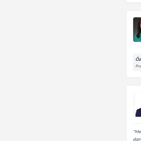
Öz
Pro
Me
dama