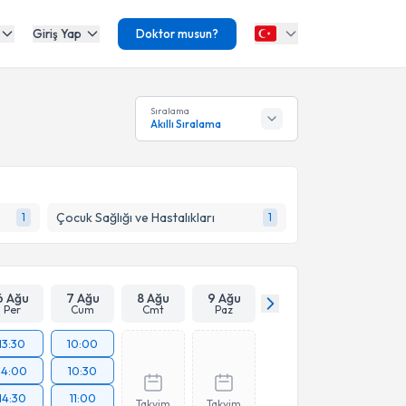
Giriş Yap
Doktor musun?
Sıralama
Akıllı Sıralama
Çocuk Sağlığı ve Hastalıkları
1
1
6 Ağu
7 Ağu
8 Ağu
9 Ağu
Per
Cum
Cmt
Paz
13:30
10:00
14:00
10:30
14:30
11:00
Takvim
Takvim