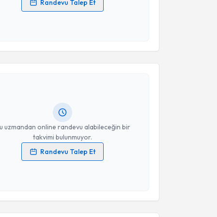
Randevu Talep Et
 verilerimin işlenmesine ilişkin
Aydınlatma Metni
'ni
 ve kişisel verilerimin belirtilen kapsamda
esini kabul ediyorum.
akvimi Talebi
Takvim Talebini Gönder
ydın
için randevu takvimi talebi oluşturun. Size bu
ndevu almanız için bir takvim hazırlandığında e-
lgilendireceğiz.
resiniz
u uzmandan online randevu alabileceğin bir
takvimi bulunmuyor.
Randevu Talep Et
 verilerimin işlenmesine ilişkin
Aydınlatma Metni
'ni
 ve kişisel verilerimin belirtilen kapsamda
akvimi Talebi
esini kabul ediyorum.
Daniiar Amatov
için randevu takvimi talebi oluşturun.
Takvim Talebini Gönder
andan randevu almanız için bir takvim