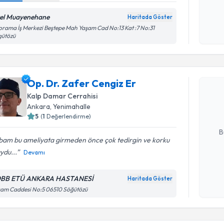
okudum
el Muayenehane
Haritada Göster
işlenm
rama İş Merkezi Beştepe Mah Yaşam Cad No:13 Kat :7 No:31
gütözü
Randevu T
Op. Dr. Z
Op. Dr. Zafer Cengiz Er
Size bu uzm
Kalp Damar Cerrahisi
hazırlandığ
Ankara
, Yenimahalle
5
(
1
Değerlendirme)
E-posta Ad
B
bam bu ameliyata girmeden önce çok tedirgin ve korku
ydu...
Devamı
Kişisel
okudum
BB ETÜ ANKARA HASTANESİ
Haritada Göster
işlenm
şam Caddesi No:5 06510 Söğütözü
Randevu T