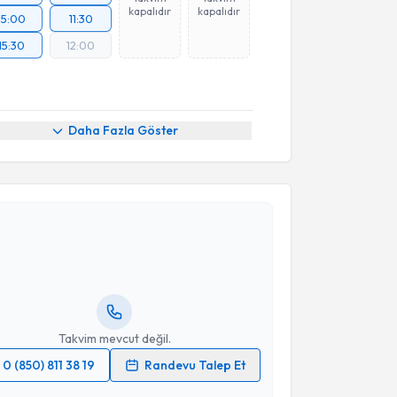
kapalıdır
kapalıdır
15:00
11:30
15:30
12:00
Daha Fazla Göster
akvimi Talebi
li Timuçin Altın
için randevu takvimi talebi oluşturun.
andan randevu almanız için bir takvim
ında e-posta ile bilgilendireceğiz.
resiniz
Takvim mevcut değil.
0 (850) 811 38 19
Randevu Talep Et
 verilerimin işlenmesine ilişkin
Aydınlatma Metni
'ni