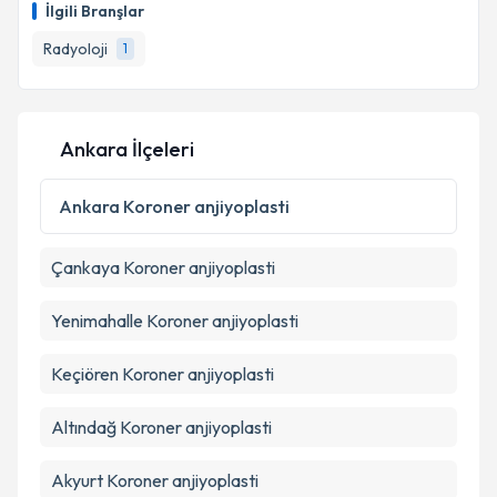
Takvim Talebini Gönder
İlgili Branşlar
takvim hazırlandığında e-posta ile bilgilendireceğiz.
Radyoloji
1
E-posta Adresiniz
Ankara İlçeleri
Kişisel verilerimin işlenmesine ilişkin
Aydınlatma
Metni
'ni okudum ve kişisel verilerimin belirtilen
Ankara
Koroner anjiyoplasti
kapsamda işlenmesini kabul ediyorum.
Çankaya
Koroner anjiyoplasti
Takvim Talebini Gönder
Yenimahalle
Koroner anjiyoplasti
Keçiören
Koroner anjiyoplasti
Altındağ
Koroner anjiyoplasti
Akyurt
Koroner anjiyoplasti