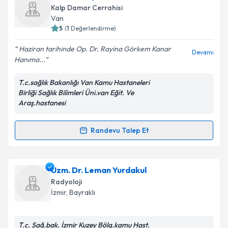
oluşturun. Size bu uzmandan randevu almanız için bir
Kalp Damar Cerrahisi
takvim hazırlandığında e-posta ile bilgilendireceğiz.
Van
5
(
1
Değerlendirme)
E-posta Adresiniz
Haziran tarihinde Op. Dr. Rayina Görkem Kanar
Devamı
Hanıma...
T.c.sağlık Bakanlığı Van Kamu Hastaneleri
Kişisel verilerimin işlenmesine ilişkin
Aydınlatma
Birliği Sağlık Bilimleri Üni.van Eğit. Ve
Metni
'ni okudum ve kişisel verilerimin belirtilen
Araş.hastanesi
kapsamda işlenmesini kabul ediyorum.
Randevu Talep Et
Randevu Takvimi Talebi
Takvim Talebini Gönder
Ass. Dr. Rayiha Görkem Kanar
için randevu takvimi
Uzm. Dr. Leman Yurdakul
talebi oluşturun. Size bu uzmandan randevu almanız
Radyoloji
için bir takvim hazırlandığında e-posta ile
İzmir
, Bayraklı
bilgilendireceğiz.
E-posta Adresiniz
T.c. Sağ.bak. İzmir Kuzey Bölg.kamu Hast.