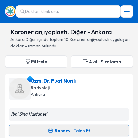
Doktor, klinik ara...
Koroner anjiyoplasti, Diğer - Ankara
Ankara
Diğer
içinde toplam
10
Koroner anjiyoplasti
uygulayan
doktor - uzman bulundu
Filtrele
Akıllı Sıralama
Uzm. Dr. Fuat Nurili
Radyoloji
Ankara
İbni Sina Hastanesi
Randevu Talep Et
Randevu Takvimi Talebi