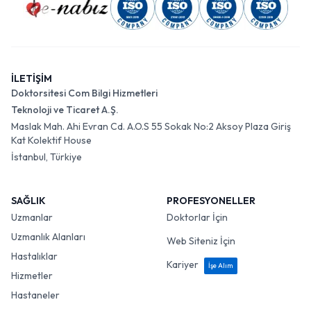
İLETİŞİM
Doktorsitesi Com Bilgi Hizmetleri
Teknoloji ve Ticaret A.Ş.
Maslak Mah. Ahi Evran Cd. A.O.S 55 Sokak No:2 Aksoy Plaza Giriş
Kat Kolektif House
İstanbul, Türkiye
SAĞLIK
PROFESYONELLER
Uzmanlar
Doktorlar İçin
Uzmanlık Alanları
Web Siteniz İçin
Hastalıklar
Kariyer
İşe Alım
Hizmetler
Hastaneler