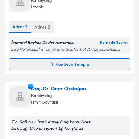
Kardiyoloji
için bir takvim hazırlandığında e-posta ile
İstanbul
bilgilendireceğiz.
E-posta Adresiniz
Adres
1
Adres
2
İstanbul Beykoz Devlet Hastanesi
Haritada Göster
Saip Molla Cad., İncirköy, Kısayol Sok. No:1, 34800 Beykoz/İstanbul
Kişisel verilerimin işlenmesine ilişkin
Aydınlatma
Metni
'ni okudum ve kişisel verilerimin belirtilen
Randevu Talep Et
Randevu Takvimi Talebi
kapsamda işlenmesini kabul ediyorum.
Takvim Talebini Gönder
Dr. Aslan Özdemir
için randevu takvimi talebi
Doç. Dr. Öner Özdoğan
oluşturun. Size bu uzmandan randevu almanız için bir
Kardiyoloji
takvim hazırlandığında e-posta ile bilgilendireceğiz.
İzmir
, Bayraklı
E-posta Adresiniz
T.c. Sağ.bak. İzmir Kuzey Bölg.kamu Hast.
Birl. Sağ. Bil.üni. Tepecik Eğit.arşt.has