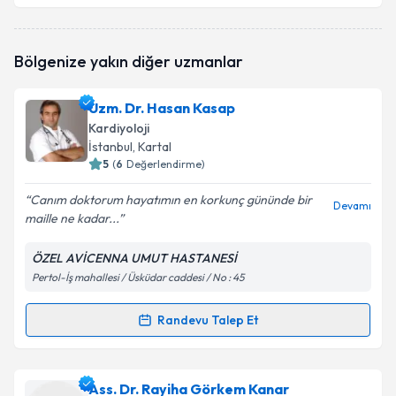
Uzm. Dr. Fuat Nurili
için randevu takvimi talebi
Bölgenize yakın diğer uzmanlar
oluşturun. Size bu uzmandan randevu almanız için bir
takvim hazırlandığında e-posta ile bilgilendireceğiz.
Uzm. Dr. Hasan Kasap
E-posta Adresiniz
Kardiyoloji
İstanbul
, Kartal
5
(
6
Değerlendirme)
Canım doktorum hayatımın en korkunç gününde bir
Kişisel verilerimin işlenmesine ilişkin
Aydınlatma
Devamı
maille ne kadar...
Metni
'ni okudum ve kişisel verilerimin belirtilen
kapsamda işlenmesini kabul ediyorum.
ÖZEL AVİCENNA UMUT HASTANESİ
Pertol-İş mahallesi / Üsküdar caddesi / No : 45
Takvim Talebini Gönder
Randevu Talep Et
Randevu Takvimi Talebi
Uzm. Dr. Hasan Kasap
için randevu takvimi talebi
Ass. Dr. Rayiha Görkem Kanar