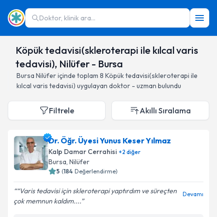
Doktor, klinik ara...
Köpük tedavisi(skleroterapi ile kılcal varis
tedavisi), Nilüfer - Bursa
Bursa
Nilüfer
içinde toplam
8
Köpük tedavisi(skleroterapi ile
kılcal varis tedavisi)
uygulayan doktor - uzman bulundu
Filtrele
Akıllı Sıralama
Dr. Öğr. Üyesi Yunus Keser Yılmaz
Kalp Damar Cerrahisi
+
2
diğer
Bursa
, Nilüfer
5
(
184
Değerlendirme)
“Varis tedavisi için skleroterapi yaptırdım ve süreçten
Devamı
çok memnun kaldım....