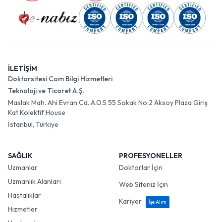
İLETİŞİM
Doktorsitesi Com Bilgi Hizmetleri
Teknoloji ve Ticaret A.Ş.
Maslak Mah. Ahi Evran Cd. A.O.S 55 Sokak No:2 Aksoy Plaza Giriş
Kat Kolektif House
İstanbul, Türkiye
SAĞLIK
PROFESYONELLER
Uzmanlar
Doktorlar İçin
Uzmanlık Alanları
Web Siteniz İçin
Hastalıklar
Kariyer
İşe Alım
Hizmetler