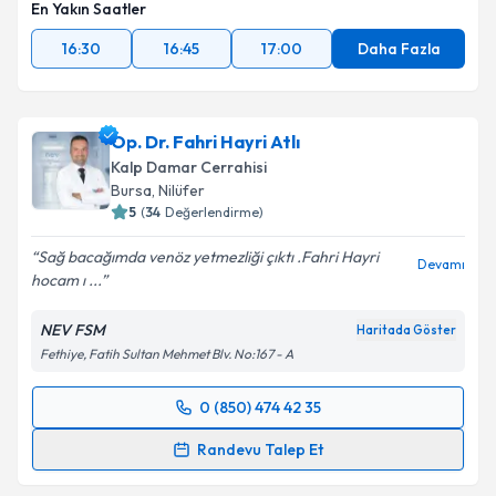
En Yakın Saatler
16:30
16:45
17:00
Daha Fazla
Op. Dr. Fahri Hayri Atlı
Kalp Damar Cerrahisi
Bursa
, Nilüfer
5
(
34
Değerlendirme)
Sağ bacağımda venöz yetmezliği çıktı .Fahri Hayri
Devamı
hocam ı ...
NEV FSM
Haritada Göster
Fethiye, Fatih Sultan Mehmet Blv. No:167 - A
0 (850) 474 42 35
Randevu Takvimi Talebi
Randevu Talep Et
Op. Dr. Fahri Hayri Atlı
için randevu takvimi talebi