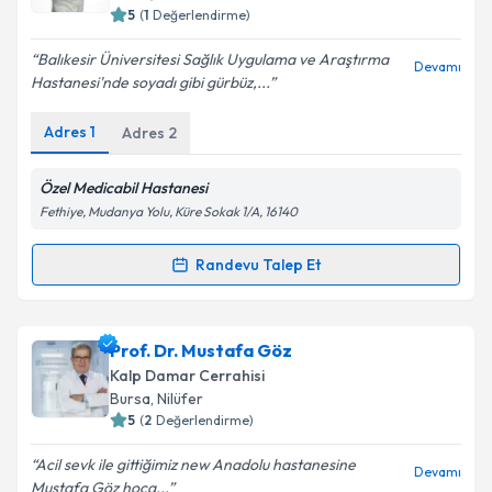
E-posta Adresiniz
5
(
1
Değerlendirme)
Balıkesir Üniversitesi Sağlık Uygulama ve Araştırma
Devamı
Hastanesi'nde soyadı gibi gürbüz,...
Kişisel verilerimin işlenmesine ilişkin
Aydınlatma
Adres
1
Adres
2
Metni
'ni okudum ve kişisel verilerimin belirtilen
kapsamda işlenmesini kabul ediyorum.
Özel Medicabil Hastanesi
Fethiye, Mudanya Yolu, Küre Sokak 1/A, 16140
Takvim Talebini Gönder
Randevu Talep Et
Randevu Takvimi Talebi
Doç. Dr. Orçun Gürbüz
için randevu takvimi talebi
Prof. Dr. Mustafa Göz
oluşturun. Size bu uzmandan randevu almanız için bir
Kalp Damar Cerrahisi
takvim hazırlandığında e-posta ile bilgilendireceğiz.
Bursa
, Nilüfer
5
(
2
Değerlendirme)
E-posta Adresiniz
Acil sevk ile gittiğimiz new Anadolu hastanesine
Devamı
Mustafa Göz hoca...