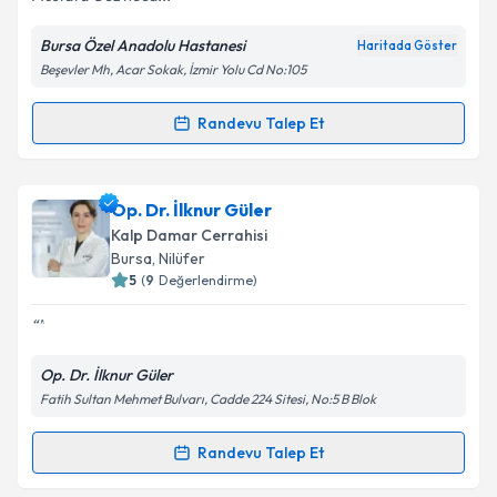
Bursa Özel Anadolu Hastanesi
Haritada Göster
Kişisel verilerimin işlenmesine ilişkin
Aydınlatma
Beşevler Mh, Acar Sokak, İzmir Yolu Cd No:105
Metni
'ni okudum ve kişisel verilerimin belirtilen
kapsamda işlenmesini kabul ediyorum.
Randevu Talep Et
Randevu Takvimi Talebi
Takvim Talebini Gönder
Prof. Dr. Mustafa Göz
için randevu takvimi talebi
Op. Dr. İlknur Güler
oluşturun. Size bu uzmandan randevu almanız için bir
Kalp Damar Cerrahisi
takvim hazırlandığında e-posta ile bilgilendireceğiz.
Bursa
, Nilüfer
5
(
9
Değerlendirme)
E-posta Adresiniz
Op. Dr. İlknur Güler
Fatih Sultan Mehmet Bulvarı, Cadde 224 Sitesi, No:5 B Blok
Kişisel verilerimin işlenmesine ilişkin
Aydınlatma
Metni
'ni okudum ve kişisel verilerimin belirtilen
kapsamda işlenmesini kabul ediyorum.
Randevu Talep Et
Randevu Takvimi Talebi