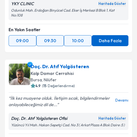
YKY CLINIC
Haritada Göster
Odunluk Mah. Erdoğan Binyücel Cad. Eker İş Merkezi B Blok 1. Kat
No:108
En Yakın Saatler
09:00
09:30
10:00
Daha Fazla
Doç. Dr. Atıf Yolgösteren
Kalp Damar Cerrahisi
Bursa
, Nilüfer
4.9
(
15
Değerlendirme)
İlk kez muayene olduk. İletişim sıcak, bilgilendirmeler
Devamı
anlayabileceğimiz dil de...
Doç. Dr. Atıf Yolgösteren Ofisi
Haritada Göster
Yüzüncü Yıl Mah. Hakan Sepetçi Cad. No 3 ( Arkat Plaza A Blok Daire :5 )