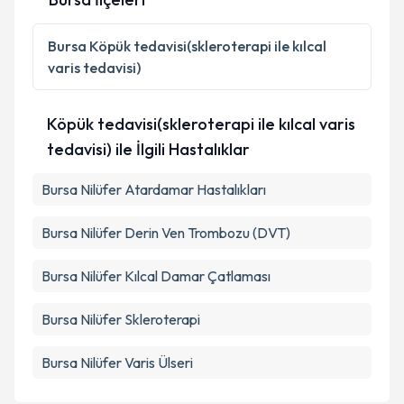
Kişisel verilerimin işlenmesine ilişkin
Aydınlatma
Metni
'ni okudum ve kişisel verilerimin belirtilen
Bursa
Köpük tedavisi(skleroterapi ile kılcal
kapsamda işlenmesini kabul ediyorum.
varis tedavisi)
Takvim Talebini Gönder
Köpük tedavisi(skleroterapi ile kılcal varis
tedavisi) ile İlgili Hastalıklar
Bursa Nilüfer Atardamar Hastalıkları
Bursa Nilüfer Derin Ven Trombozu (DVT)
Bursa Nilüfer Kılcal Damar Çatlaması
Bursa Nilüfer Skleroterapi
Bursa Nilüfer Varis Ülseri