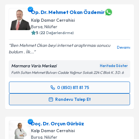
oluşturun. Size bu uzmandan randevu almanız için bir
takvim hazırlandığında e-posta ile bilgilendireceğiz.
Op. Dr. Mehmet Okan Özdemir
Kalp Damar Cerrahisi
E-posta Adresiniz
Bursa
, Nilüfer
5
(
22
Değerlendirme)
Ben Mehmet Okan beyi internet araştırması sonucu
Devamı
buldum . İlk...
Kişisel verilerimin işlenmesine ilişkin
Aydınlatma
Metni
'ni okudum ve kişisel verilerimin belirtilen
Marmara Varis Merkezi
Haritada Göster
kapsamda işlenmesini kabul ediyorum.
Fatih Sultan Mehmet Bulvarı Cadde Yağmur Sokak 224 C Blok K. 3 D. 6
Takvim Talebini Gönder
0 (850) 811 81 75
Randevu Takvimi Talebi
Randevu Talep Et
Op. Dr. Mehmet Okan Özdemir
için randevu
takvimi talebi oluşturun. Size bu uzmandan randevu
Doç. Dr. Orçun Gürbüz
almanız için bir takvim hazırlandığında e-posta ile
bilgilendireceğiz.
Kalp Damar Cerrahisi
Bursa
, Nilüfer