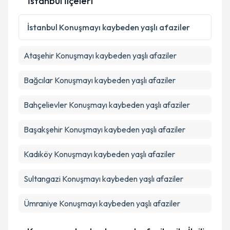
İstanbul İlçeleri
Kişisel verilerimin işlenmesine ilişkin
Aydınlatma
İstanbul
Konuşmayı kaybeden yaşlı afaziler
Metni
'ni okudum ve kişisel verilerimin belirtilen
kapsamda işlenmesini kabul ediyorum.
Ataşehir
Konuşmayı kaybeden yaşlı afaziler
Takvim Talebini Gönder
Bağcılar
Konuşmayı kaybeden yaşlı afaziler
Bahçelievler
Konuşmayı kaybeden yaşlı afaziler
Başakşehir
Konuşmayı kaybeden yaşlı afaziler
Kadıköy
Konuşmayı kaybeden yaşlı afaziler
Sultangazi
Konuşmayı kaybeden yaşlı afaziler
Ümraniye
Konuşmayı kaybeden yaşlı afaziler