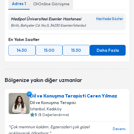
Adres
1
Online Görüşme
Medipol Üniversitesi Esenler Hastanesi
Haritada Göster
Birlik, Bahçeler Cd. No:5, 34230 Esenler/İstanbul
En Yakın Saatler
14:30
15:00
15:30
Daha Fazla
Bölgenize yakın diğer uzmanlar
Dil ve Konuşma Terapisti Ceren Yılmaz
Dil ve Konuşma Terapisi
İstanbul
, Kadıköy
5
(
5
Değerlendirme)
Çok memnun kaldım. Egzersizleri çok güzel
Devamı
açıklayarak öğretiyor.