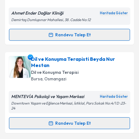
E-posta Adresiniz
Ahmet Ender Dağlar Kliniği
Haritada Göster
Demirtaş Dumlupınar Mahallesi, 38. Cadde No:12
Randevu Talep Et
Kişisel verilerimin işlenmesine ilişkin
Aydınlatma
Randevu Takvimi Talebi
Metni
'ni okudum ve kişisel verilerimin belirtilen
kapsamda işlenmesini kabul ediyorum.
Dil ve Konuşma Terapisti Ahmet Ender Dağlar
Dil ve Konuşma Terapisti Beyda Nur
için randevu takvimi talebi oluşturun. Size bu
Mestan
Takvim Talebini Gönder
uzmandan randevu almanız için bir takvim
Dil ve Konuşma Terapisi
hazırlandığında e-posta ile bilgilendireceğiz.
Bursa
, Osmangazi
E-posta Adresiniz
MENTEVİA Psikoloji ve Yaşam Merkezi
Haritada Göster
Downtown Yaşam ve Eğlence Merkezi, İstiklal, Pars Sokak No:4/1 D :23-
24
Kişisel verilerimin işlenmesine ilişkin
Aydınlatma
Randevu Talep Et
Randevu Takvimi Talebi
Metni
'ni okudum ve kişisel verilerimin belirtilen
kapsamda işlenmesini kabul ediyorum.