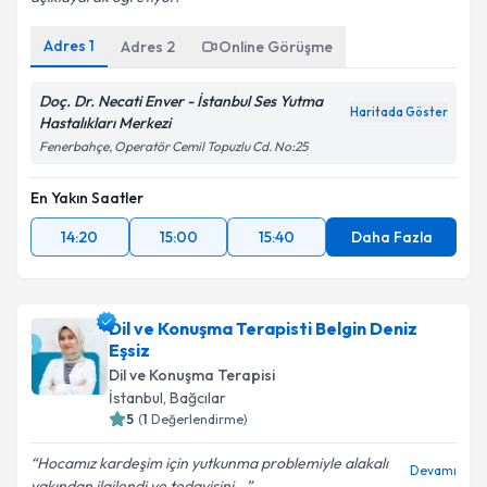
Adres
1
Adres
2
Online Görüşme
Doç. Dr. Necati Enver - İstanbul Ses Yutma
Haritada Göster
Hastalıkları Merkezi
Fenerbahçe, Operatör Cemil Topuzlu Cd. No:25
En Yakın Saatler
14:20
15:00
15:40
Daha Fazla
Dil ve Konuşma Terapisti Belgin Deniz
Eşsiz
Dil ve Konuşma Terapisi
İstanbul
, Bağcılar
5
(
1
Değerlendirme)
Hocamız kardeşim için yutkunma problemiyle alakalı
Devamı
yakından ilgilendi ve tedavisini...