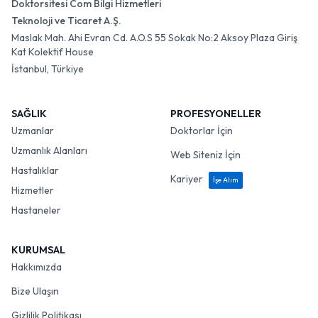
Doktorsitesi Com Bilgi Hizmetleri
Teknoloji ve Ticaret A.Ş.
Maslak Mah. Ahi Evran Cd. A.O.S 55 Sokak No:2 Aksoy Plaza Giriş
Kat Kolektif House
İstanbul, Türkiye
SAĞLIK
PROFESYONELLER
Uzmanlar
Doktorlar İçin
Uzmanlık Alanları
Web Siteniz İçin
Hastalıklar
Kariyer
İşe Alım
Hizmetler
Hastaneler
KURUMSAL
Hakkımızda
Bize Ulaşın
Gizlilik Politikası