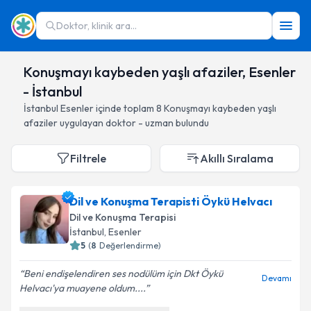
Doktor, klinik ara...
Konuşmayı kaybeden yaşlı afaziler, Esenler
- İstanbul
İstanbul
Esenler
içinde toplam
8
Konuşmayı kaybeden yaşlı
afaziler
uygulayan doktor - uzman bulundu
Filtrele
Akıllı Sıralama
Dil ve Konuşma Terapisti Öykü Helvacı
Dil ve Konuşma Terapisi
İstanbul
, Esenler
5
(
8
Değerlendirme)
Beni endişelendiren ses nodülüm için Dkt Öykü
Devamı
Helvacı'ya muayene oldum....