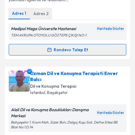
Adres
1
Adres
2
Medipol Mega Üniversite Hastanesi
Haritada Göster
TEM AVRUPA OTOYOLU GÖZTEPE ÇIKIŞI NO:1
Randevu Talep Et
Randevu Takvimi Talebi
Dil ve Konuşma Terapisti Belgin Deniz Eşsiz
için
Uzman Dil ve Konuşma Terapisti Enver
randevu takvimi talebi oluşturun. Size bu uzmandan
Balcı
randevu almanız için bir takvim hazırlandığında e-
Dil ve Konuşma Terapisi
posta ile bilgilendireceğiz.
İstanbul
, Başakşehir
E-posta Adresiniz
Alali Dil ve Konuşma Bozuklukları Danışma
Haritada Göster
Merkezi
Bahçeşehir 1. Kısım Mah. Süzer Bulv. Dalgıç Kuşu Sok. Defne Sitesi B8
Blok No:1 D:14
Kişisel verilerimin işlenmesine ilişkin
Aydınlatma