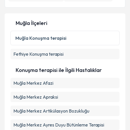
E-posta Adresiniz
Muğla İlçeleri
Kişisel verilerimin işlenmesine ilişkin
Aydınlatma
Muğla
Konuşma terapisi
Metni
'ni okudum ve kişisel verilerimin belirtilen
kapsamda işlenmesini kabul ediyorum.
Fethiye
Konuşma terapisi
Takvim Talebini Gönder
Konuşma terapisi ile İlgili Hastalıklar
Muğla Merkez Afazi
Muğla Merkez Apraksi
Muğla Merkez Artikülasyon Bozukluğu
Muğla Merkez Ayres Duyu Bütünleme Terapisi