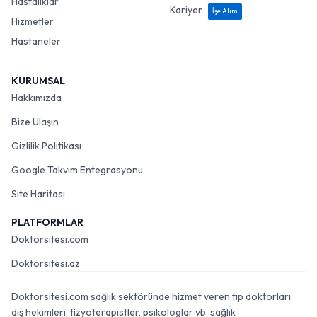
Hastalıklar
Kariyer
İşe Alım
Hizmetler
Hastaneler
KURUMSAL
Hakkımızda
Bize Ulaşın
Gizlilik Politikası
Google Takvim Entegrasyonu
Site Haritası
PLATFORMLAR
Doktorsitesi.com
Doktorsitesi.az
Doktorsitesi.com sağlık sektöründe hizmet veren tıp doktorları,
diş hekimleri, fizyoterapistler, psikologlar vb. sağlık