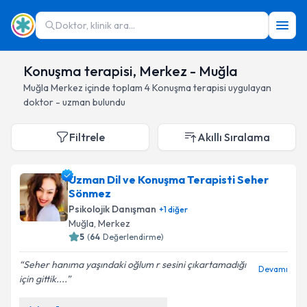
Doktor, klinik ara...
Konuşma terapisi, Merkez - Muğla
Muğla
Merkez
içinde toplam
4
Konuşma terapisi
uygulayan
doktor - uzman bulundu
Filtrele
Akıllı Sıralama
Uzman Dil ve Konuşma Terapisti Seher
Sönmez
Psikolojik Danışman
+
1
diğer
Muğla
, Merkez
5
(
64
Değerlendirme)
Seher hanıma yaşındaki oğlum r sesini çıkartamadığı
Devamı
için gittik....