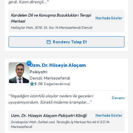
girdi. Kızım dirençli...
kapsamda işlenmesini kabul ediyorum.
Kardelen Dil ve Konuşma Bozuklukları Terapi
Haritada Göster
Merkezi
Takvim Talebini Gönder
Hallaçlar Mah, 3018. Sk. No: 14 Merkezefendi/Denizli
Randevu Talep Et
Randevu Takvimi Talebi
Dil ve Konuşma Terapisti Kardelen Keysan
için
Uzm. Dr. Hüseyin Alaçam
randevu takvimi talebi oluşturun. Size bu uzmandan
Psikiyatri
randevu almanız için bir takvim hazırlandığında e-
Denizli
, Merkezefendi
posta ile bilgilendireceğiz.
5
(
10
Değerlendirme)
E-posta Adresiniz
Yaşadığım üzüntülü olaylar nedeni ile geceleri
Devamı
uyuyamıyordum. Sürekli mideme kramplar...
Uzm. Dr. Hüseyin Alaçam Psikiyatri Kliniği
Haritada Göster
Sırakapılar Mah. Saltak cad. Terzioğlu İş Merkezi No:46 K:5 D:14
Kişisel verilerimin işlenmesine ilişkin
Aydınlatma
Merkezefendi
Metni
'ni okudum ve kişisel verilerimin belirtilen