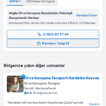
Adres
1
Online Görüşme
Muğla Dil ve Konuşma Bozuklukları Psikolojik
Haritada Göster
Danışmanlık Merkezi
Emirbeyazıt Mah. Avcılar Sok. Modern Konutlar E Blok K: 1 D 3 Menteşe
0 (850) 811 97 89
Randevu Takvimi Talebi
Randevu Talep Et
Uzman Dil ve Konuşma Terapisti Seher Sönmez
için randevu takvimi talebi oluşturun. Size bu
uzmandan randevu almanız için bir takvim
Bölgenize yakın diğer uzmanlar
hazırlandığında e-posta ile bilgilendireceğiz.
E-posta Adresiniz
Dil ve Konuşma Terapisti Kardelen Keysan
Dil ve Konuşma Terapisi
Denizli
, Merkezefendi
4.8
(
5
Değerlendirme)
Kişisel verilerimin işlenmesine ilişkin
Aydınlatma
Kardelen dil merkezi bizim hayatımıza Şubat ayında
Metni
'ni okudum ve kişisel verilerimin belirtilen
Devamı