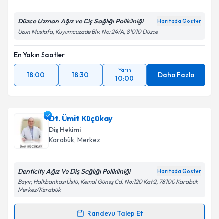
E-posta Adresiniz
Düzce Uzman Ağız ve Diş Sağlığı Polikliniği
Haritada Göster
Uzun Mustafa, Kuyumcuzade Blv. No: 24/A, 81010 Düzce
En Yakın Saatler
Kişisel verilerimin işlenmesine ilişkin
Aydınlatma
Metni
'ni okudum ve kişisel verilerimin belirtilen
Yarın
kapsamda işlenmesini kabul ediyorum.
18:00
18:30
Daha Fazla
10:00
Takvim Talebini Gönder
Dt. Ümit Küçükay
Diş Hekimi
Karabük
, Merkez
Denticity Ağız Ve Diş Sağlığı Polikliniği
Haritada Göster
Bayır, Halkbankası Üstü, Kemal Güneş Cd. No:120 Kat:2, 78100 Karabük
Merkez/Karabük
Randevu Talep Et
Randevu Takvimi Talebi