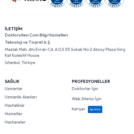
İLETİŞİM
Doktorsitesi Com Bilgi Hizmetleri
Teknoloji ve Ticaret A.Ş.
Maslak Mah. Ahi Evran Cd. A.O.S 55 Sokak No:2 Aksoy Plaza Giriş
Kat Kolektif House
İstanbul, Türkiye
SAĞLIK
PROFESYONELLER
Uzmanlar
Doktorlar İçin
Uzmanlık Alanları
Web Siteniz İçin
Hastalıklar
Kariyer
İşe Alım
Hizmetler
Hastaneler