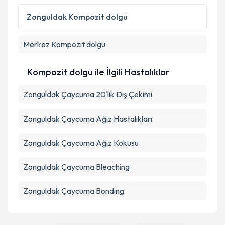
Kişisel verilerimin işlenmesine ilişkin
Aydınlatma
Metni
'ni okudum ve kişisel verilerimin belirtilen
Zonguldak
Kompozit dolgu
kapsamda işlenmesini kabul ediyorum.
Merkez
Kompozit dolgu
Takvim Talebini Gönder
Kompozit dolgu ile İlgili Hastalıklar
Zonguldak Çaycuma 20'lik Diş Çekimi
Zonguldak Çaycuma Ağız Hastalıkları
Zonguldak Çaycuma Ağız Kokusu
Zonguldak Çaycuma Bleaching
Zonguldak Çaycuma Bonding