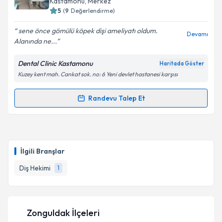
Kastamonu
, Merkez
5
(
9
Değerlendirme)
E-posta Adresiniz
sene önce gömülü köpek dişi ameliyatı oldum.
Devamı
Alanında ne...
Dental Clinic Kastamonu
Haritada Göster
Kişisel verilerimin işlenmesine ilişkin
Aydınlatma
Kuzey kent mah. Cankat sok. no: 6 Yeni devlet hastanesi karşısı
Metni
'ni okudum ve kişisel verilerimin belirtilen
kapsamda işlenmesini kabul ediyorum.
Randevu Talep Et
Randevu Takvimi Talebi
Takvim Talebini Gönder
Dr. Dt. Vael Numan
için randevu takvimi talebi
oluşturun. Size bu uzmandan randevu almanız için bir
İlgili Branşlar
takvim hazırlandığında e-posta ile bilgilendireceğiz.
Diş Hekimi
1
E-posta Adresiniz
Zonguldak İlçeleri