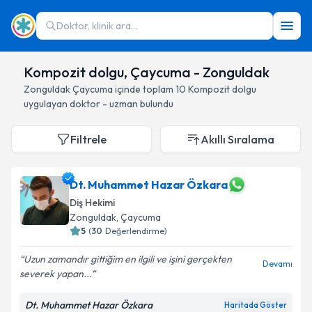
Doktor, klinik ara...
Kompozit dolgu, Çaycuma - Zonguldak
Zonguldak
Çaycuma
içinde toplam
10
Kompozit dolgu
uygulayan doktor - uzman bulundu
Filtrele
Akıllı Sıralama
Dt. Muhammet Hazar Özkara
Diş Hekimi
Zonguldak
, Çaycuma
5
(
30
Değerlendirme)
Uzun zamandır gittiğim en ilgili ve işini gerçekten
Devamı
severek yapan...
Dt. Muhammet Hazar Özkara
Haritada Göster