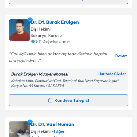
Randevu Takvimi Talebi
Takvim Talebini Gönder
Dt. Yusuf Değirmen
için randevu takvimi talebi
Dr. Dt. Burak Erülgen
oluşturun. Size bu uzmandan randevu almanız için bir
Diş Hekimi
takvim hazırlandığında e-posta ile bilgilendireceğiz.
Sakarya
, Karasu
5
(
1
Değerlendirme)
E-posta Adresiniz
Çok ilgili isinin bilen doktor dış tedavilerimin hepsini
Devamı
ona yaptırdım...
Burak Erülgen Muayenehanesi
Haritada Göster
Kişisel verilerimin işlenmesine ilişkin
Aydınlatma
Kabakoz Mah. Cumhuriyet Cad. Terminal Yolu Üzeri Kaçarlar İnşaat
Metni
'ni okudum ve kişisel verilerimin belirtilen
Karşısı No: 44 Karasu / SAKARYA
kapsamda işlenmesini kabul ediyorum.
Randevu Talep Et
Randevu Takvimi Talebi
Takvim Talebini Gönder
Dr. Dt. Burak Erülgen
için randevu takvimi talebi
Dr. Dt. Vael Numan
oluşturun. Size bu uzmandan randevu almanız için bir
Diş Hekimi
+
1
diğer
takvim hazırlandığında e-posta ile bilgilendireceğiz.