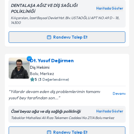
DENTALAŞA AĞIZ VE DİŞ SAĞLIĞI
Haritada Göster
POLİKLİNİĞİ
Kılıçarslan, İzzet Baysal Devlet Hst. Blv. USTAOĞLU APT NO.49 D - 18,
14300
Kişisel verilerimin işlenmesine ilişkin
Aydınlatma
Metni
'ni okudum ve kişisel verilerimin belirtilen
Randevu Talep Et
kapsamda işlenmesini kabul ediyorum.
Randevu Takvimi Talebi
Takvim Talebini Gönder
Dt. Ö.Sadık Alaşa
için randevu takvimi talebi
Dt. Yusuf Değirmen
oluşturun. Size bu uzmandan randevu almanız için bir
Diş Hekimi
takvim hazırlandığında e-posta ile bilgilendireceğiz.
Bolu
, Merkez
5
(
3
Değerlendirme)
E-posta Adresiniz
Yıllardır devam eden diş problemlerimin tamamı
Devamı
yusuf bey tarafından son...
Özel beyaz ağız ve diş sağlığı polikliniği
Haritada Göster
Kişisel verilerimin işlenmesine ilişkin
Aydınlatma
Tabaklar Mahallesi Ali Rıza Tekemen Caddesi No 27/A Bolu merkez
Metni
'ni okudum ve kişisel verilerimin belirtilen
kapsamda işlenmesini kabul ediyorum.
Randevu Talep Et