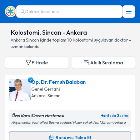
Doktor, klinik ara...
Kolostomi, Sincan - Ankara
Ankara
Sincan
içinde toplam
10
Kolostomi
uygulayan doktor -
uzman bulundu
Filtrele
Akıllı Sıralama
Op. Dr. Ferruh Balaban
Genel Cerrahi
Ankara
, Sincan
Özel Koru Sincan Hastanesi
Haritada Göster
Akşemsettin Mahallesi Bosna caddesi Huzur sokak No:1 Sincan Ankara
Randevu Talep Et