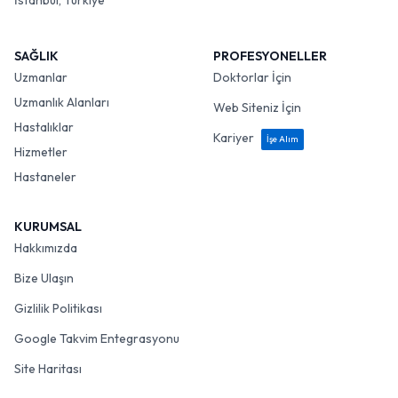
İstanbul, Türkiye
SAĞLIK
PROFESYONELLER
Uzmanlar
Doktorlar İçin
Uzmanlık Alanları
Web Siteniz İçin
Hastalıklar
Kariyer
İşe Alım
Hizmetler
Hastaneler
KURUMSAL
Hakkımızda
Bize Ulaşın
Gizlilik Politikası
Google Takvim Entegrasyonu
Site Haritası