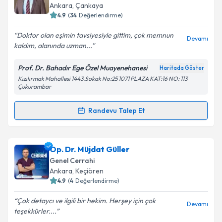
takvim hazırlandığında e-posta ile bilgilendireceğiz.
Ankara
, Çankaya
4.9
(
34
Değerlendirme)
E-posta Adresiniz
Doktor olan eşimin tavsiyesiyle gittim, çok memnun
Devamı
kaldım, alanında uzman...
Prof. Dr. Bahadır Ege Özel Muayenehanesi
Haritada Göster
Kişisel verilerimin işlenmesine ilişkin
Aydınlatma
Kızılırmak Mahallesi 1443.Sokak No:25 1071 PLAZA KAT:16 NO: 113
Metni
'ni okudum ve kişisel verilerimin belirtilen
Çukurambar
kapsamda işlenmesini kabul ediyorum.
Randevu Talep Et
Randevu Takvimi Talebi
Takvim Talebini Gönder
Prof. Dr. Bahadır Ege
için randevu takvimi talebi
Op. Dr. Müjdat Güller
oluşturun. Size bu uzmandan randevu almanız için bir
Genel Cerrahi
takvim hazırlandığında e-posta ile bilgilendireceğiz.
Ankara
, Keçiören
4.9
(
4
Değerlendirme)
E-posta Adresiniz
Çok detaycı ve ilgili bir hekim. Herşey için çok
Devamı
teşekkürler....