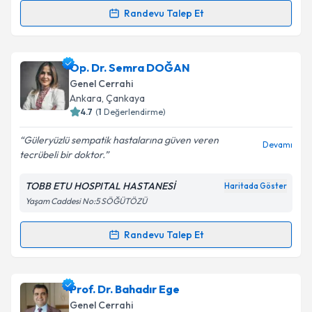
Takvim Talebini Gönder
Randevu Talep Et
Randevu Takvimi Talebi
Prof. Dr. Salih Erpulat Öziş
için randevu takvimi
Op. Dr. Semra DOĞAN
talebi oluşturun. Size bu uzmandan randevu almanız
Genel Cerrahi
için bir takvim hazırlandığında e-posta ile
Ankara
, Çankaya
bilgilendireceğiz.
4.7
(
1
Değerlendirme)
E-posta Adresiniz
Güleryüzlü sempatik hastalarına güven veren
Devamı
tecrübeli bir doktor.
TOBB ETU HOSPITAL HASTANESİ
Haritada Göster
Yaşam Caddesi No:5 SÖĞÜTÖZÜ
Kişisel verilerimin işlenmesine ilişkin
Aydınlatma
Metni
'ni okudum ve kişisel verilerimin belirtilen
kapsamda işlenmesini kabul ediyorum.
Randevu Talep Et
Randevu Takvimi Talebi
Takvim Talebini Gönder
Op. Dr. Semra DOĞAN
için randevu takvimi talebi
Prof. Dr. Bahadır Ege
oluşturun. Size bu uzmandan randevu almanız için bir
Genel Cerrahi