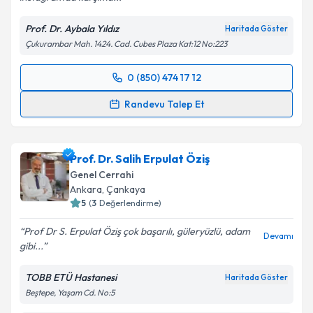
Prof. Dr. Aybala Yıldız
Haritada Göster
Çukurambar Mah. 1424. Cad. Cubes Plaza Kat:12 No:223
0 (850) 474 17 12
Randevu Takvimi Talebi
Randevu Talep Et
Prof. Dr. Aybala Yıldız
için randevu takvimi talebi
oluşturun. Size bu uzmandan randevu almanız için bir
Prof. Dr. Salih Erpulat Öziş
takvim hazırlandığında e-posta ile bilgilendireceğiz.
Genel Cerrahi
E-posta Adresiniz
Ankara
, Çankaya
5
(
3
Değerlendirme)
Prof Dr S. Erpulat Öziş çok başarılı, güleryüzlü, adam
Devamı
gibi...
Kişisel verilerimin işlenmesine ilişkin
Aydınlatma
Metni
'ni okudum ve kişisel verilerimin belirtilen
TOBB ETÜ Hastanesi
Haritada Göster
kapsamda işlenmesini kabul ediyorum.
Beştepe, Yaşam Cd. No:5