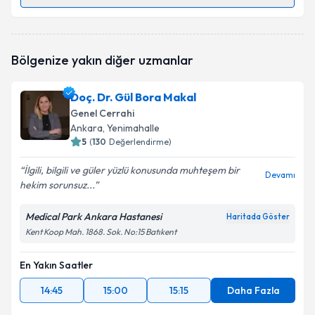
Randevu Takvimi Talebi
Op. Dr. Ferruh Balaban
için randevu takvimi talebi
Bölgenize yakın diğer uzmanlar
oluşturun. Size bu uzmandan randevu almanız için bir
takvim hazırlandığında e-posta ile bilgilendireceğiz.
Doç. Dr. Gül Bora Makal
E-posta Adresiniz
Genel Cerrahi
Ankara
, Yenimahalle
5
(
130
Değerlendirme)
İlgili, bilgili ve güler yüzlü konusunda muhteşem bir
Kişisel verilerimin işlenmesine ilişkin
Aydınlatma
Devamı
hekim sorunsuz...
Metni
'ni okudum ve kişisel verilerimin belirtilen
kapsamda işlenmesini kabul ediyorum.
Medical Park Ankara Hastanesi
Haritada Göster
Kent Koop Mah. 1868. Sok. No:15 Batıkent
Takvim Talebini Gönder
En Yakın Saatler
14:45
15:00
15:15
Daha Fazla