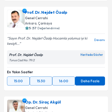
Prof. Dr. Nejdet Özalp
Genel Cerrahi
Ankara
, Çankaya
5
(
57
Değerlendirme)
Sayın Prof. Dr. Nejdet Özalp Hocamla yolumuz iyi ki
Devamı
kesişti...
Prof. Dr. Nejdet Özalp
Haritada Göster
Tunus Cad No: 79/2
En Yakın Saatler
15:00
15:30
16:00
Daha Fazla
Op. Dr. Siraç Akgül
Genel Cerrahi