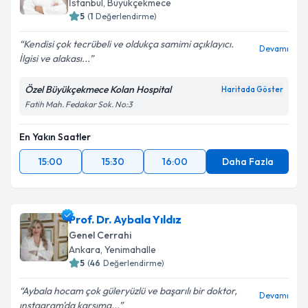
İstanbul
, Büyükçekmece
5
(
1
Değerlendirme)
Kendisi çok tecrübeli ve oldukça samimi açıklayıcı.
Devamı
İlgisi ve alakası...
Özel Büyükçekmece Kolan Hospital
Haritada Göster
Fatih Mah. Fedakar Sok. No:3
En Yakın Saatler
15:00
15:30
16:00
Daha Fazla
Prof. Dr. Aybala Yıldız
Genel Cerrahi
Ankara
, Yenimahalle
5
(
46
Değerlendirme)
Aybala hocam çok güleryüzlü ve başarılı bir doktor,
Devamı
ınstagram'da karşıma...