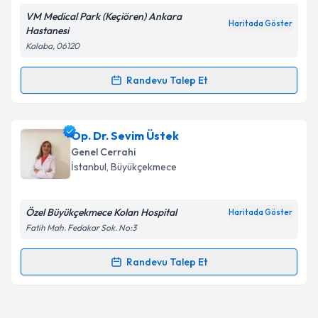
VM Medical Park (Keçiören) Ankara
Kişisel verilerimin işlenmesine ilişkin
Aydınlatma
Haritada Göster
Hastanesi
Metni
'ni okudum ve kişisel verilerimin belirtilen
Kalaba, 06120
kapsamda işlenmesini kabul ediyorum.
Randevu Talep Et
Randevu Takvimi Talebi
Takvim Talebini Gönder
Op. Dr. Müjdat Güller
için randevu takvimi talebi
Op. Dr. Sevim Üstek
oluşturun. Size bu uzmandan randevu almanız için bir
Genel Cerrahi
takvim hazırlandığında e-posta ile bilgilendireceğiz.
İstanbul
, Büyükçekmece
E-posta Adresiniz
Özel Büyükçekmece Kolan Hospital
Haritada Göster
Fatih Mah. Fedakar Sok. No:3
Kişisel verilerimin işlenmesine ilişkin
Aydınlatma
Randevu Talep Et
Randevu Takvimi Talebi
Metni
'ni okudum ve kişisel verilerimin belirtilen
kapsamda işlenmesini kabul ediyorum.
Op. Dr. Sevim Üstek
için randevu takvimi talebi